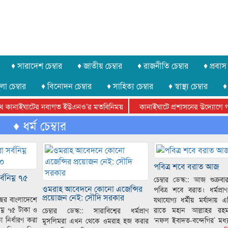
♦ সারাদেশ চেম্বার
♦ জাতীয় চেম্বার
♦ রাজনীতি চেম্বার
♦ প্রবাস 
লা চেম্বার
♦ বিনোদন চেম্বার
♦ সাহিত্য চেম্বার
♦ স্বাস্থ্য চেম্বার
♦
নাইঘাটের নবাগত ইউএনও’র মতবিনিময়
কানাইঘাটে প্রশাসনের উদ্যোগে গণঅভ্যু
য় অভিনয় কর্মশালা সম্পন্ন
♦ ধর্ম চেম্বার
আবারো লোভার জব্দকৃত পাথর চুরি করে নিয়ে যাওয়া
পবিত্র শবে বরাত আজ
বনিম্ন ৭৫
চেম্বার ডেস্ক:: আজ শুক্রবা
ওমরাহ আবেদনে কোনো এজেন্সির
পবিত্র শবে বরাত। ধর্মপ্রা
প্রয়োজন নেই: সৌদি সরকার
 বছর বাংলাদেশে
যথাযোগ্য ধর্মীয় মর্যাদায় 
িম্ন ৭৫ টাকা ও
রাতে মহান আল্লাহর রহ
চেম্বার ডেস্ক:: সারাবিশ্বের ধর্মপ্রাণ
া নির্ধারণ করা
‘নফল ইবাদত-বন্দেগির’ মধ্য
মুসলিমরা এখন থেকে ওমরাহ হজ করার