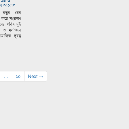
র্যান্ড
ষেধ আরোপ
ার নতুন ধরন
 করে সংক্রমণ
র পবিত্র দুই
াম ও মসজিদে
মাজিক দূরত্ব
…
১০
Next →