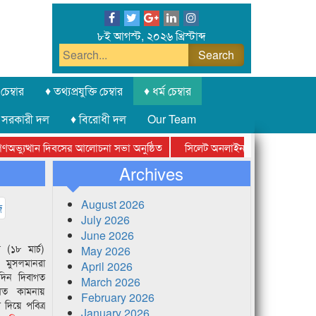
৮ই আগস্ট, ২০২৬ খ্রিস্টাব্দ
চেম্বার
♦ তথ্যপ্রযুক্তি চেম্বার
♦ ধর্ম চেম্বার
 সরকারী দল
♦ বিরোধী দল
Our Team
ত্থান দিবসের আলোচনা সভা অনুষ্ঠিত
সিলেট অনলাইন প্রেসক্লাবের পুরস্কার বিত
 হচ্ছে আটগ্রামে
Archives
August 2026
July 2026
June 2026
র (১৮ মার্চ)
May 2026
ণ মুসলমানরা
April 2026
এদিন দিবাগত
March 2026
মত কামনায়
February 2026
 দিয়ে পবিত্র
January 2026