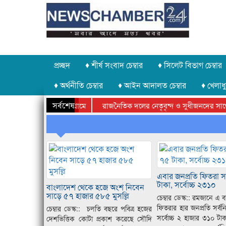
প্রচ্ছদ
♦ শীর্ষ সংবাদ চেম্বার
♦ সিলেট বিভাগ চেম্বার
♦ অর্থনীতি চেম্বার
♦ আইন আদালত চেম্বার
♦ খেলাধু
সর্বশেষ
রাজনৈতিক দলের নেতৃবৃন্দ ও সুধীজনদের সাথে কা
সিলেটে বাংলাদেশ গ্রুপ থিয়েটার ফেডারেশানের বিভাগী
এবার জনপ্রতি ফিতরা সর্
টাকা, সর্বোচ্চ ২৩১০
বাংলাদেশ থেকে হজে অংশ নিবেন
সাড়ে ৫৭ হাজার ৫৮৫ মুসল্লি
চেম্বার ডেস্ক:: রমজানে এ
ফিতরার হার জনপ্রতি সর্বন
চেম্বার ডেস্ক:: চলতি বছরে পবিত্র হজের
সর্বোচ্চ ২ হাজার ৩১০ টাক
দেশভিত্তিক কোটা প্রকাশ করেছে সৌদি