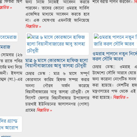
্ন ফিতরা ছিল
শবে বরাত পালন করবেন।
বি
জন্য নিজে নিজেই আবেদন করতে
্তারিত »
পারবেন। তাদের কোনো ওমরাহ সার্ভিস
এজেন্সির মাধ্যমে আবেদন করতে হবে
না। এক ঘোষণায় এমনটাই জানিয়েছে
বিস্তারিত »
মেরাজ
ওমরাহ পালনে নতুন নির্দ
াল সোমবার (২৬
করল সৌদি আরব
মাত্র ৬ মাসে কোরআনে হাফিজ হলো
 রাতে পবিত্র
বিয়ানীবাজারের আবু তালহা চৌধুরী
চেম্বার ডেস্ক:: ওমরাহ 
র্যের মধ্য দিয়ে
উদ্দেশ্যে সৌদি আরবে যেতে
রজনী। ইসলাম
চেম্বার ডেস্ক : মাত্র ৬ মাসে সম্পূর্ণ
জন্য করোনা নেগেটিভ সনদ 
াম্মদ (সা.)-এর
কোরআনে কারিম হিফজ সম্পন্ন করার
করা হয়েছে। দেশটির হ
অনন্য গৌরব অর্জন করেছে
মন্ত্রণালয়ের পক্ষ থেকে এই 
বিয়ানীবাজারের আবু তালহা চৌধুরী। সে
করা হয়েছে।
বিস্তারিত »
সিলেট জেলার বিয়ানীবাজার উপজেলার
চারখাই ইউনিয়নের জালালনগর (গোসা)
গ্রামের
বিস্তারিত »