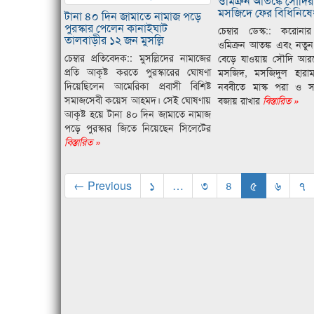
ওমিক্রন আতঙ্কে সৌদির গ্
মসজিদে ফের বিধিনি
টানা ৪০ দিন জামাতে নামাজ পড়ে
পুরস্কার পেলেন কানাইঘাট
চেম্বার ডেস্ক:: করোন
তালবাড়ীর ১২ জন মুসল্লি
ওমিক্রন আতঙ্ক এবং নতুন
চেম্বার প্রতিবেদক:: মুসল্লিদের নামাজের
বেড়ে যাওয়ায় সৌদি আরবে
প্রতি আকৃষ্ট করতে পুরস্কারের ঘোষণা
মসজিদ, মসজিদুল হার
দিয়েছিলেন আমেরিকা প্রবাসী বিশিষ্ট
নববীতে মাস্ক পরা ও সা
সমাজসেবী কয়েস আহমদ। সেই ঘোষণায়
বজায় রাখার
বিস্তারিত »
আকৃষ্ট হয়ে টানা ৪০ দিন জামাতে নামাজ
পড়ে পুরস্কার জিতে নিয়েছেন সিলেটের
বিস্তারিত »
← Previous
১
…
৩
৪
৫
৬
৭