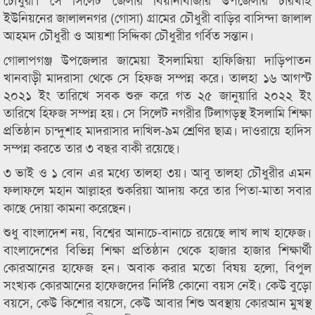
ইউনিয়নের জালালনগর (গোসা) গ্রামের চৌধুরী বাড়ির বাসিন্দা জালাল
আহমদ চৌধুরী ও আয়শা সিদ্দিকা চৌধুরীর গর্বিত সন্তান।
গোলাপগঞ্জ উপজেলার জামেয়া ইসলামিয়া হাফিজিয়া দাড়িপাতন
খানবাড়ী মাদরাসা থেকে সে হিফজ সম্পন্ন করে। তালহা ১৬ আগস্ট
২০২১ ইং তারিখে সবক শুরু করে গত ২৫ জানুয়ারি ২০২২ ইং
তারিখে হিফজ সম্পন্ন হয়। সে সিলেট নগরীর টিলাগড়স্থ ইসলামি শিক্ষা
প্রতিষ্ঠান চান্দুশাহ মাদরাসার দাখিল-৯ম শ্রেণির ছাত্র। দাওরায়ে হাদিস
সম্পন্ন করতে তার ৩ বছর বাকী রয়েছে।
৩ ভাই ও ১ বোন এর মধ্যে তালহা ৩য়। আবু তালহা চৌধুরীর এমন
ফলাফলে মহান আল্লাহর শুকরিয়া আদায় করে তার পিতা-মাতা সবার
কাছে দোয়া কামনা করেছেন।
শুধু বাংলাদেশ নয়, বিশ্বের আনাচে-বানাচে রয়েছে লাখ লাখ হাফেজ।
বাংলাদেশের বিভিন্ন শিক্ষা প্রতিষ্ঠান থেকে হাজার হাজার শিক্ষার্থী
কোরআনের হাফেজ হন। অবাক করার মতো বিষয় হলো, বিপুল
সংখ্যক কোরআনের হাফেজদের নির্দিষ্ট কোনো বয়স নেই। কেউ বুড়ো
বয়সে, কেউ কিশোর বয়সে, কেউ আবার শিশু অবস্থায় কোরআন মুখস্থ