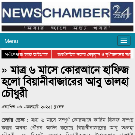
Menu
সর্বশেষ
িয়ে যাওয়া হচ্ছে আটগ্রামে
রাজনৈতিক দলের নেতৃবৃন্দ ও সুধীজনদের সাথে 
তিযোগিতার পুরস্কার বিতরণ সম্পন্ন
সিলেটে বাংলাদেশ গ্রুপ থিয়েটার ফেডারেশানের ব
» মাত্র ৬ মাসে কোরআনে হাফিজ
হলো বিয়ানীবাজারের আবু তালহা
চৌধুরী
প্রকাশিত: ০৯. ফেব্রুয়ারি. ২০২২ | বুধবার
মাত্র ৬ মাসে সম্পূর্ণ কোরআনে কারিম হিফজ সম্পন্ন
চেম্বার ডেস্ক :
করার অনন্য গৌরব অর্জন করেছে বিয়ানীবাজারের আবু তালহা
চৌধুরী। সে সিলেট জেলার বিয়ানীবাজার উপজেলার চারখাই