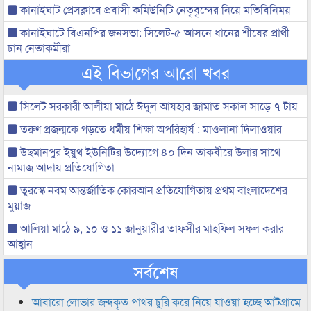
কানাইঘাট প্রেসক্লাবে প্রবাসী কমিউনিটি নেতৃবৃন্দের নিয়ে মতিবিনিময়
কানাইঘাটে বিএনপির জনসভা: সিলেট-৫ আসনে ধানের শীষের প্রার্থী
চান নেতাকর্মীরা
এই বিভাগের আরো খবর
সিলেট সরকারী আলীয়া মাঠে ঈদুল আযহার জামাত সকাল সাড়ে ৭ টায়
তরুণ প্রজন্মকে গড়তে ধর্মীয় শিক্ষা অপরিহার্য : মাওলানা দিলাওয়ার
উছমানপুর ইয়ুথ ইউনিটির উদ্যোগে ৪০ দিন তাকবীরে উলার সাথে
নামাজ আদায় প্রতিযোগিতা
তুরস্কে নবম আন্তর্জাতিক কোরআন প্রতিযোগিতায় প্রথম বাংলাদেশের
মুয়াজ
আলিয়া মাঠে ৯, ১০ ও ১১ জানুয়ারীর তাফসীর মাহফিল সফল করার
আহ্বান
সর্বশেষ
আবারো লোভার জব্দকৃত পাথর চুরি করে নিয়ে যাওয়া হচ্ছে আটগ্রামে