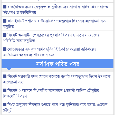
রাজনৈতিক দলের নেতৃবৃন্দ ও সুধীজনদের সাথে কানাইঘাটের নবাগত
ইউএনও’র মতবিনিময়
কানাইঘাটে প্রশাসনের উদ্যোগে গণঅভ্যুত্থান দিবসের আলোচনা সভা
অনুষ্ঠিত
সিলেট অনলাইন প্রেসক্লাবের পুরস্কার বিতরণ ও নতুন সদস্যদের
পরিচিতি সভা অনুষ্ঠিত
লোভাছড়ার জব্দকৃত পাথর চুরির হিড়িক! বেপরোয়া জকিগঞ্জের
আটগ্রামের অবৈধ ক্রাশার জোন চক্র
সর্বাধিক পঠিত খবর
সিলেট সরকারি মদন মোহন কলেজে জুলাই গণঅভ্যুত্থান দিবস উপলক্ষে
আলোচনা সভা
সিলেট-৫ আসনে বিএনপির মনোনয়ন প্রত্যাশী আশিক চৌধুরীর
লিফলেট বিতরণ
নিঃস্ব মানুষের দীর্ঘশ্বাস শুনতে ধসে পড়া কুশিয়ারাপারে অ্যাড. এমরান
চৌধুরী