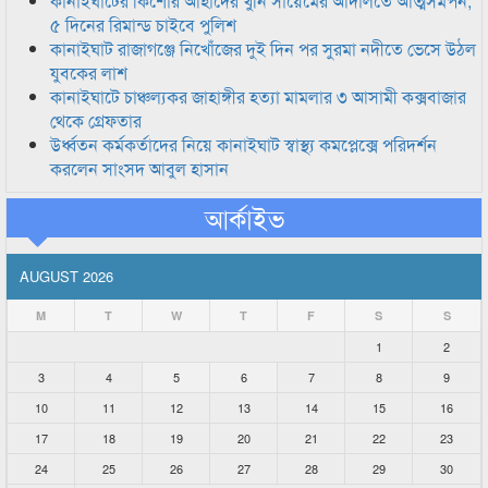
কানাইঘাটের কিশোর আহাদের খুনি সায়েমের আদালতে আত্মসমর্পন,
৫ দিনের রিমান্ড চাইবে পুলিশ
কানাইঘাট রাজাগঞ্জে নিখোঁজের দুই দিন পর সুরমা নদীতে ভেসে উঠল
যুবকের লাশ
কানাইঘাটে চাঞ্চল্যকর জাহাঙ্গীর হত্যা মামলার ৩ আসামী কক্সবাজার
থেকে গ্রেফতার
উর্ধ্বতন কর্মকর্তাদের নিয়ে কানাইঘাট স্বাস্থ্য কমপ্লেক্সে পরিদর্শন
করলেন সাংসদ আবুল হাসান
আর্কাইভ
AUGUST 2026
M
T
W
T
F
S
S
1
2
3
4
5
6
7
8
9
10
11
12
13
14
15
16
17
18
19
20
21
22
23
24
25
26
27
28
29
30