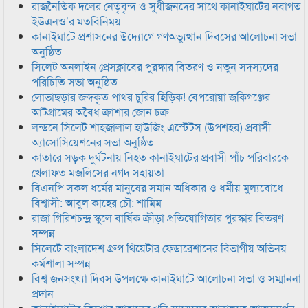
রাজনৈতিক দলের নেতৃবৃন্দ ও সুধীজনদের সাথে কানাইঘাটের নবাগত
ইউএনও’র মতবিনিময়
কানাইঘাটে প্রশাসনের উদ্যোগে গণঅভ্যুত্থান দিবসের আলোচনা সভা
অনুষ্ঠিত
সিলেট অনলাইন প্রেসক্লাবের পুরস্কার বিতরণ ও নতুন সদস্যদের
পরিচিতি সভা অনুষ্ঠিত
লোভাছড়ার জব্দকৃত পাথর চুরির হিড়িক! বেপরোয়া জকিগঞ্জের
আটগ্রামের অবৈধ ক্রাশার জোন চক্র
লন্ডনে সিলেট শাহজালাল হাউজিং এস্টেটস (উপশহর) প্রবাসী
অ্যাসোসিয়েশনের সভা অনুষ্ঠিত
কাতারে সড়ক দুর্ঘটনায় নিহত কানাইঘাটের প্রবাসী পাঁচ পরিবারকে
খেলাফত মজলিসের নগদ সহায়তা
বিএনপি সকল ধর্মের মানুষের সমান অধিকার ও ধর্মীয় মুল্যবোধে
বিশ্বাসী: আবুল কাহের চৌ: শামিম
রাজা গিরিশচন্দ্র স্কুলে বার্ষিক ক্রীড়া প্রতিযোগিতার পুরস্কার বিতরণ
সম্পন্ন
সিলেটে বাংলাদেশ গ্রুপ থিয়েটার ফেডারেশানের বিভাগীয় অভিনয়
কর্মশালা সম্পন্ন
বিশ্ব জনসংখ্যা দিবস উপলক্ষে কানাইঘাটে আলোচনা সভা ও সম্মাননা
প্রদান