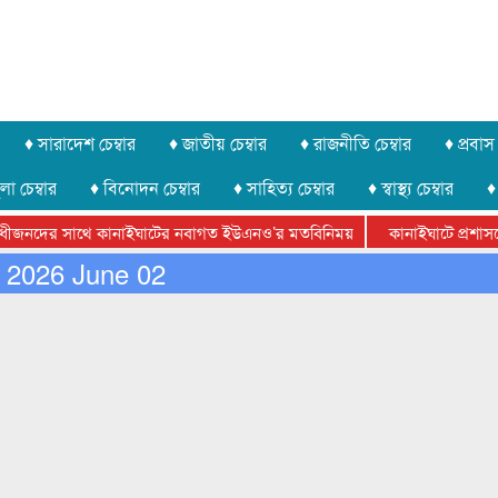
♦ সারাদেশ চেম্বার
♦ জাতীয় চেম্বার
♦ রাজনীতি চেম্বার
♦ প্রবাস 
লা চেম্বার
♦ বিনোদন চেম্বার
♦ সাহিত্য চেম্বার
♦ স্বাস্থ্য চেম্বার
♦
নদের সাথে কানাইঘাটের নবাগত ইউএনও’র মতবিনিময়
কানাইঘাটে প্রশাসনের উদ
ডারেশানের বিভাগীয় অভিনয় কর্মশালা সম্পন্ন
2026 June 02