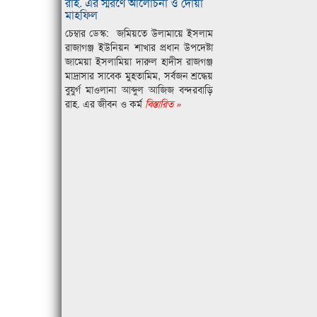
রাহ. এর স্মরণে আলোচনা ও দোয়া
মাহফিল
চেম্বার ডেস্ক: জমিয়তে উলামায়ে ইসলাম
রাজাগঞ্জ ইউনিয়ন শাখার প্রধান উপদেষ্টা
জামেয়া ইসলামিয়া দারুল হাদীস রাজগঞ্জ
মাদ্রাসার সাবেক মুহতামিম, সর্বজন শ্রদ্ধেয়
বুযুর্গ মাওলানা আব্দুল আজিজ বন্দরবাড়ি
রাহ. এর জীবন ও কর্ম
বিস্তারিত »