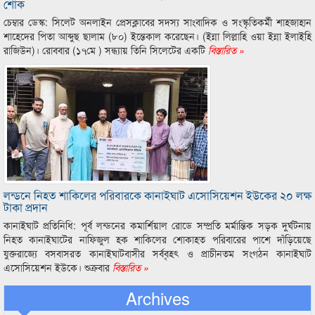
শোক
চেম্বার ডেস্ক: সিলেট অনলাইন প্রেসক্লাবের সদস্য সাংবাদিক ও সংস্কৃতিকর্মী শাহজাহান
শাহেদের পিতা আব্দুছ ছালাম (৮০) ইন্তেকাল করেছেন। (ইন্না লিল্লাহি ওয়া ইন্না ইলাইহি
রাজিউন)। রোববার (১৭মে ) সন্ধ্যায় তিনি সিলেটের একটি
বিস্তারিত »
লন্ডনে নিহত শাকিলের পরিবারকে কানাইঘাট এসোসিয়েশন ইউকের ২০ লক্ষ
টাকা প্রদান
কানাইঘাট প্রতিনিধি: পূর্ব লন্ডনের কমার্শিয়াল রোডে সম্প্রতি মর্মান্তিক সড়ক দুর্ঘটনায়
নিহত কানাইঘাটের নাফিজুল হক শাকিলের শোকাহত পরিবারের পাশে দাঁড়িয়েছে
যুক্তরাজ্যে বসবাসরত কানাইঘাটবাসীর সর্ববৃহৎ ও প্রাচীনতম সংগঠন কানাইঘাট
এসোসিয়েশন ইউকে। শুক্রবার
বিস্তারিত »
Archives