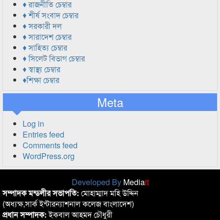
♦ রাজনীতি চেম্বার
♦ শীর্ষ সংবাদ চেম্বার
♦ সরকারী দল
♦ সারাদেশ চেম্বার
♦ সাহিত্য চেম্বার
♦ সিলেট বিভাগ চেম্বার
♦ স্বাস্থ্য চেম্বার
♦শিক্ষা চেম্বার
Meta
Log in
Entries feed
Comments feed
WordPress.org
Developed By
Media
it
সম্পাদক মন্ডলীর সভাপতি:
মোহাম্মাদ মহি উদ্দিন
(অধ্যক্ষ,সার্ক ইন্টারন্যাশনাল কলেজ বাংলাদেশ)
প্রধান সম্পাদক:
ইকবাল আহমদ চৌধুরী