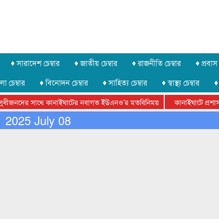
♦ সারাদেশ চেম্বার
♦ জাতীয় চেম্বার
♦ রাজনীতি চেম্বার
♦ প্রবাস 
লা চেম্বার
♦ বিনোদন চেম্বার
♦ সাহিত্য চেম্বার
♦ স্বাস্থ্য চেম্বার
♦
জনদের সাথে কানাইঘাটের নবাগত ইউএনও’র মতবিনিময়
কানাইঘাটে প্রশাসনের উ
েডারেশানের বিভাগীয় অভিনয় কর্মশালা সম্পন্ন
2025 July 08