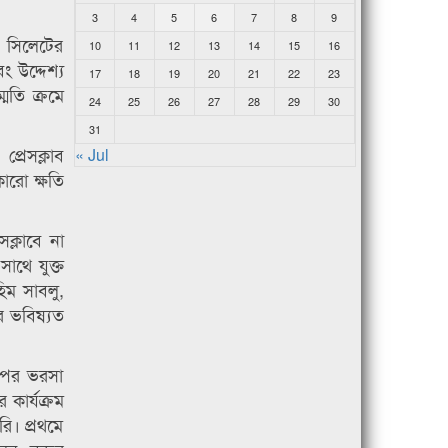
3
4
5
6
7
8
9
। সিলেটের
10
11
12
13
14
15
16
 উদ্দেশ্য
17
18
19
20
21
22
23
মতি ক্রমে
24
25
26
27
28
29
30
31
প্রেসক্লাব
« Jul
ারো ক্ষতি
ক্লাবে না
াথে যুক্ত
িম সাবলু,
ের ভবিষ্যত
উপর ভরসা
কার্যক্রম
ি। প্রথমে