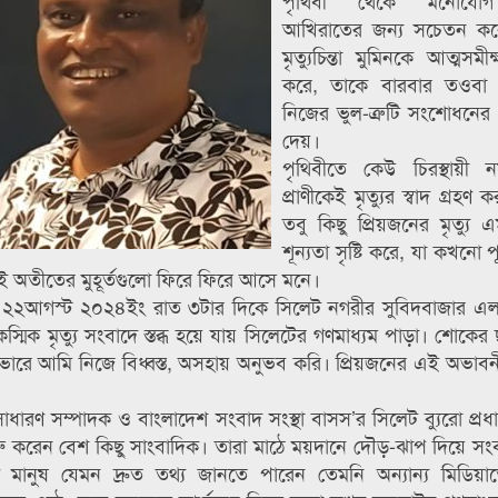
পৃথিবী থেকে মনোযোগ
আখিরাতের জন্য সচেতন ক
মৃত্যুচিন্তা মুমিনকে আত্মসমীক্ষ
করে, তাকে বারবার তওবা
নিজের ভুল-ত্রুটি সংশোধনের অ
দেয়।
পৃথিবীতে কেউ চিরস্থায়ী
প্রাণীকেই মৃত্যুর স্বাদ গ্রহণ
তবু কিছু প্রিয়জনের মৃত্যু
শূন্যতা সৃষ্টি করে, যা কখনো পূ
েই অতীতের মুহূর্তগুলো ফিরে ফিরে আসে মনে।
২২আগস্ট ২০২৪ইং রাত ৩টার দিকে সিলেট নগরীর সুবিদবাজার এ
কস্মিক মৃত্যু সংবাদে স্তব্ধ হয়ে যায় সিলেটের গণমাধ্যম পাড়া। শোকের
ারে আমি নিজে বিধ্বস্ত, অসহায় অনুভব করি। প্রিয়জনের এই অভাবনী
 সাধারণ সম্পাদক ও বাংলাদেশ সংবাদ সংস্থা বাসস’র সিলেট ব্যুরো প্র
 করেন বেশ কিছু সাংবাদিক। তারা মাঠে ময়দানে দৌড়-ঝাপ দিয়ে সংব
নুষ যেমন দ্রুত তথ্য জানতে পারেন তেমনি অন্যান্য মিডিয়াত