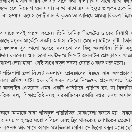
লর রেজাউল হাসান কয়েস লোদীর সাথে কথা বলি। তিনি সাথে সাথে বলল
ছন্দ হলে নিতে পারেন মামা। সাথে সাথে এম সাইফুর তালুকদারকে ন
 না হওয়ায় কয়েস লোদীর প্রতি কৃতজ্ঞতা জানিয়ে আমরা বিকল্প চিন্তাভ
আমাকে খুবই পছন্দ করেন। তিনি দৈনিক সিলেটের ডাকের নির্বাহী 
ঁর কাছে মধুবন মার্কেটে একটা অফিস চাইবো। মেঘ না চাইতে বৃষ্টি- তি
েন এবং বললেন খুব ভালো হয়েছে এখনতো সব কিছু অনলাইন। তিনি মধ
রদান করলেন। শুরু হলো নবউদ্যমে সিলেট অনলাইন প্রেসক্লাবের যাত্
 ঘোষণা দেয়া হলো। সেই সাথে নতুন সদস্য নেয়ারও কাজ শুরু হলো।
শক্তিশালী গ্রুপ সিলেট অনলাইন প্রেসক্লাবের বিরুদ্ধে নানা অপপ্রচার
 এগিয়ে যাই। শুরু করি সকল ক্ষেত্রে নিজেদের গ্রহনযোগ্যতা ত
 অনলাইন প্রেসক্লাব এমন একটি প্রতিষ্ঠানে পরিণত হয়, যা বিভাগীয়
াজনৈতিক দল, শিক্ষাপ্রতিষ্ঠানসহ সরকারি-বেসরকারি দপ্তর এবং আদ
তিগতভাবে আমাকে নানা প্রতিকুল পরিস্থিতির মোকাবেলা করতে হয়। সব
সময় পাহাড়ের মতো অবিচল এবং স্থির থাকতেন, যোগাতেন প্রেরণা শ
দিন কখনও তাঁর সাথে আমার মতভিন্নতা হয়নি। সে ছিলো বন্ধুর মতো ছ