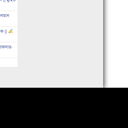
ুলেমান
োক ||
 আফসার-