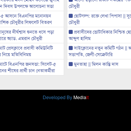
্থান দিবস উপলক্ষে আলোচনা সভা
চৌধুরী
-৫ আসনে বিএনপির মনোনয়ন
ছোটগল্প: রক্তে লেখা পিপাসা || স
ী আশিক চৌধুরীর লিফলেট বিতরণ
চৌধুরী
মানুষের দীর্ঘশ্বাস শুনতে ধসে পড়া
প্রবাসীদের ভোটাধিকার নিশ্চিত হ
ারে অ্যাড. এমরান চৌধুরী
আব্দুল হালিম
ট প্রেসক্লাবে প্রবাসী কমিউনিটি
সাইক্লোনের নতুন কমিটি গঠন ||
ের নিয়ে মতিবিনিময়
সভাপতি, জেলী-সেক্রেটারি
ঘাটে বিএনপির জনসভা: সিলেট-৫
মুনতাহা || মিলন কান্তি দাস
র শীষের প্রার্থী চান নেতাকর্মীরা
Developed By
Media
it