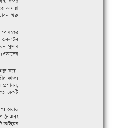
েন, বন্দর
িয়ে আমারা
াবনা শুরু
সম্পাদকের
নি অনলাইন
ুবন সুপার
রা।ওজাসের
 শুরু করে।
ৈরীর কাজ।
 প্রশাসন,
ালতে একটি
চেয়ে অবাক
ক্তি এবং
োট ভাইয়ের