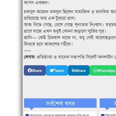
আপন একজন।
মকসুদ আহমদ মকসুদ ছিলেন সামাজিক ও মানবিক আলো
হারিয়েছে তার এক টুকরো প্রাণ।
আজ নিভে গেছে, রেখে গেছে শূন্যতার নিঃশ্বাস। স্ব
প্রাণে বাজে এখন শুধুই বেদনা জড়ানো স্মৃতির সুর।
জানি— কেউ চিরকাল থাকে না, তবু সেই আলোছড়ানো নক্
ফিরতে হবে আকাশের গহীনে।
—–
প্রতিষ্ঠাতা ও সাবেক সভাপতি সিলেট অনলাইন প্র
লেখক:
Share
Tweet
Share
WhatsApp
সর্বশেষ খবর
আবারো লোভার জব্দকৃত পাথর চুরি করে
সিলেট