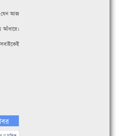
শ যেন আজ
ত আঁধারে।
ন সবাইকেই
খবর
 || মুহিত