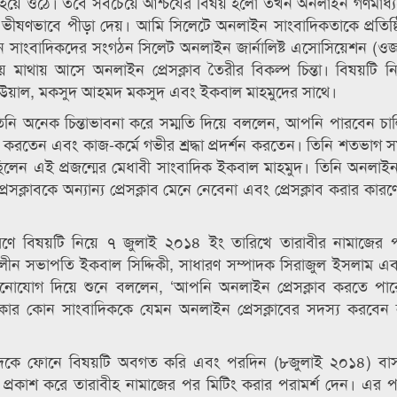
 হয়ে ওঠে। তবে সবচেয়ে আর্শ্চযের বিষয় হলো তখন অনলাইন গণমাধ্য
ভীষণভাবে পীড়া দেয়। আমি সিলেটে অনলাইন সাংবাদিকতাকে প্রতিষ
াইন সাংবাদিকদের সংগঠন সিলেট অনলাইন জার্নালিষ্ট এসোসিয়েশন (ওজাস
ে মাথায় আসে অনলাইন প্রেসক্লাব তৈরীর বিকল্প চিন্তা। বিষয়টি নি
উয়াল, মকসুদ আহমদ মকসুদ এবং ইকবাল মাহমুদের সাথে।
ি অনেক চিন্তাভাবনা করে সম্মতি দিয়ে বললেন, আপনি পারবেন চা
করতেন এবং কাজ-কর্মে গভীর শ্রদ্ধা প্রদর্শন করতেন। তিনি শতভাগ সম
েন এই প্রজন্মের মেধাবী সাংবাদিক ইকবাল মাহমুদ। তিনি অনলাইন প
রেসক্লাবকে অন্যান্য প্রেসক্লাব মেনে নেবেনা এবং প্রেসক্লাব করার কা
ারণে বিষয়টি নিয়ে ৭ জুলাই ২০১৪ ইং তারিখে তারাবীর নামাজের 
ৎকালীন সভাপতি ইকবাল সিদ্দিকী, সাধারণ সম্পাদক সিরাজুল ইসলাম এ
ব মনোযোগ দিয়ে শুনে বললেন, ‘আপনি অনলাইন প্রেসক্লাব করতে পা
িকার কোন সাংবাদিককে যেমন অনলাইন প্রেসক্লাবের সদস্য করবেন
দকে ফোনে বিষয়টি অবগত করি এবং পরদিন (৮জুলাই ২০১৪) বা
প্রকাশ করে তারাবীহ নামাজের পর মিটিং করার পরামর্শ দেন। এর 