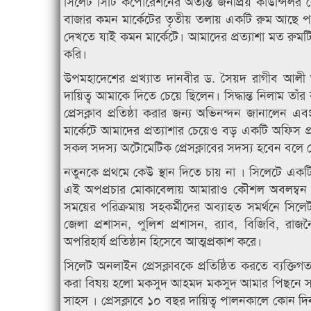
সিলেট সিটি কর্পোরেশনের অত্যন্ত জনপ্রিয় কাউন্সি
বাজার কমন মার্কেটের তৃতীয় তলায় একটি রুম আছে প
দেখতে যাই কমন মার্কেটে। আমাদের প্রত্যাশা মত রুমটি
করি।
উপমহাদেশের প্রখ্যাত দানবীর ড. সৈয়দ রাগীব আলী 
দায়িত্ব আমাকে দিতে চেয়ে ছিলেন। সিদ্ধান্ত নিলাম তা
প্রেসক্লাব প্রতিষ্ঠা করার জন্য অভিনন্দন জানাল
মার্কেটে আমাদের প্রত্যাশার চেয়েও বড় একটি অফিস প্
সকল সদস্য অটোমেটিক প্রেসক্লাবের সদস্য হবেন বলে
নতুনকে প্রথমে কেউ স্থান দিতে চায় না । সিলেটে একটি 
এই অপপ্রচার মোকাবেলায় আমারাও কৌশল অবলম্বন করে
সময়ের পরিক্রমায় সহকর্মীদের অব্যাহত সমর্থনে সিলেট
জেলা প্রশাসন, পুলিশ প্রশাসন, র‌্যাব, বিজিবি, র
অপরিহার্য প্রতিষ্ঠান হিসেবে আত্মপ্রকাশ করে।
সিলেট অনলাইন প্রেসক্লাবকে প্রতিষ্ঠিত করতে ব্যক্
করা বিষয় হলো মকসুদ আহমদ মকসুদ আমার পিছনে সব 
সাহস । প্রেসক্লাবে ১০ বছর দায়িত্ব পালনকালে কোন 