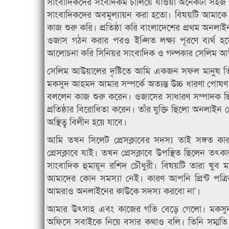
সাংবাদিকদের সংবাদকর্ম চালিয়ে যাওয়া অনেকটা সহজ
সাংবাদিকদের অবমূল্যায়ন করা হতো। বিষয়টি আমাকে 
কাজ শুরু করি। প্রতিষ্ঠা করি বাংলাদেশের প্রথম অনল
ওজাস গঠন করার পরও ইপ্সিত লক্ষ্য পূরণে ব্যর্থ হয়
আলোচনা করি সিনিয়র সাংবাদিক ও গল্পকার সেলিম আ
সেলিম আউয়ালের দৃষ্টিতে আমি একজন সফল মানুষ তিন
মকসুদ আহমদ আমার সম্পর্কে অত্যন্ত উচ্চ ধারণা পোষণ 
বললেন কাজ শুরু করেন। ওজাসের সাধারণ সম্পাদক ছিল
প্রতিষ্ঠার বিরোধিতা করেন। তাঁর যুক্তি ছিলো অনলাইন প্
অস্থিত্ব বিলীন হয়ে যাবে।
আমি তখন সিলেট প্রেসক্লাবের সদস্য তাই সঙ্গত ক
প্রেসক্লাবে যাই। তখন প্রেসক্লাবে উপস্থিত ছিলেন ত
সাংবাদিক হুমায়ূন রশিদ চৌধুরী। বিষয়টি তারা খু
আমাদের কোন সমস্যা নেই। কারণ আপনি প্রিন্ট পত্র
আমরাও অনলাইনের কাউকে সদস্য করবো না’।
আমার উৎসাহ এবং কাজের গতি বেড়ে গেলো। মকসু
অফিসে সবাইকে নিয়ে বসার কথাও বলি। তিনি সম্মতি 