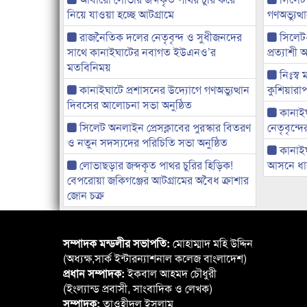
নিয়ে যাওয়া হচ্ছে আটগ্রামে
গণঅভ্যুত
রাজনৈতিক দলের নেতৃবৃন্দ ও সুধীজনদের
সিলেট
সাথে কানাইঘাটের নবাগত ইউএনও’র
প্রত্যাশ
মতবিনিময়
নিঃস্ব 
কানাইঘাটে প্রশাসনের উদ্যোগে গণঅভ্যুত্থান
কুশিয়ারাপ
দিবসের আলোচনা সভা অনুষ্ঠিত
কানাইঘা
সিলেট অনলাইন প্রেসক্লাবের পুরস্কার বিতরণ
নেতৃবৃন্দ
ও নতুন সদস্যদের পরিচিতি সভা অনুষ্ঠিত
কানাই
লোভাছড়ার জব্দকৃত পাথর চুরির হিড়িক!
আসনে ধানে
বেপরোয়া জকিগঞ্জের আটগ্রামের অবৈধ ক্রাশার
জোন চক্র
সম্পাদক মন্ডলীর সভাপতি:
মোহাম্মাদ মহি উদ্দিন
(অধ্যক্ষ,সার্ক ইন্টারন্যাশনাল কলেজ বাংলাদেশ)
প্রধান সম্পাদক:
ইকবাল আহমদ চৌধুরী
(ইংল্যান্ড প্রবাসী, সাংবাদিক ও লেখক)
সম্পাদক:
তাওহীদুল ইসলাম