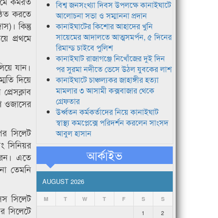
মে কর্মরত
বিশ্ব জনসংখ্যা দিবস উপলক্ষে কানাইঘাটে
্ঠিত করতে
আলোচনা সভা ও সম্মাননা প্রদান
)। কিন্তু
কানাইঘাটের কিশোর আহাদের খুনি
য়ে প্রথমে
সায়েমের আদালতে আত্মসমর্পন, ৫ দিনের
রিমান্ড চাইবে পুলিশ
কানাইঘাট রাজাগঞ্জে নিখোঁজের দুই দিন
লিয়ে যান।
পর সুরমা নদীতে ভেসে উঠল যুবকের লাশ
্মতি দিয়ে
কানাইঘাটে চাঞ্চল্যকর জাহাঙ্গীর হত্যা
্রেসক্লাব
মামলার ৩ আসামী কক্সবাজার থেকে
গ্রেফতার
রণে ওজাসের
উর্ধ্বতন কর্মকর্তাদের নিয়ে কানাইঘাট
স্বাস্থ্য কমপ্লেক্সে পরিদর্শন করলেন সাংসদ
পর সিলেট
আবুল হাসান
বং সিনিয়র
আর্কাইভ
রেন। এতে
 না তেমনি
AUGUST 2026
সস সিলেট
M
T
W
T
F
S
S
পর সিলেটে
1
2