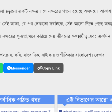
 ছড়ানো একটি নক্ষত্র । যে নক্ষত্রের পতন হয়েছে অসময়ে। আকা
প্নময় সেই আভা, যে পথ দেখাতো সবাইকে, সেই আলো নিভে গেছে অনন্
ষত্রের শূন্যতা,মনে করিয়ে দেয় জীবনের ক্ষণস্থায়ীত্ব,এবং একদি
েসক্লাব, কবি, সাংবাদিক, নাট্যকার ও গীতিকার বাংলাদেশ। বেতার
Messenger
Copy Link
সর্বাধিক পঠিত খবর
এই বিভাগের আরো 
 সরকারি মদন মোহন কলেজে জুলাই
আলো ছড়ানো একটি নক্ষত্রের পতন