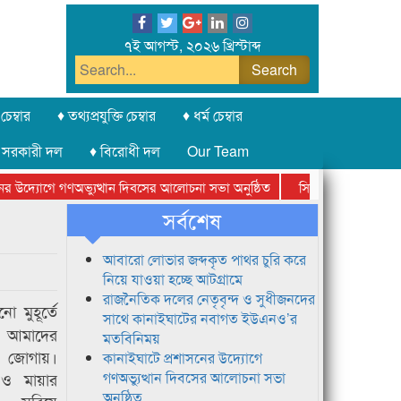
৭ই আগস্ট, ২০২৬ খ্রিস্টাব্দ
চেম্বার
♦ তথ্যপ্রযুক্তি চেম্বার
♦ ধর্ম চেম্বার
 সরকারী দল
♦ বিরোধী দল
Our Team
যোগে গণঅভ্যুত্থান দিবসের আলোচনা সভা অনুষ্ঠিত
সিলেট অনলাইন প্রেসক্লাবের
সর্বশেষ
আবারো লোভার জব্দকৃত পাথর চুরি করে
নিয়ে যাওয়া হচ্ছে আটগ্রামে
রাজনৈতিক দলের নেতৃবৃন্দ ও সুধীজনদের
ো মুহূর্তে
সাথে কানাইঘাটের নবাগত ইউএনও’র
 আমাদের
মতবিনিময়
ণা জোগায়।
কানাইঘাটে প্রশাসনের উদ্যোগে
ও মায়ার
গণঅভ্যুত্থান দিবসের আলোচনা সভা
অনুষ্ঠিত