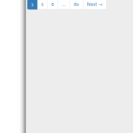
১
২
৩
…
৩৮
Next →