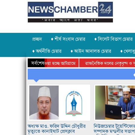
প্রচ্ছদ
♦ শীর্ষ সংবাদ চেম্বার
♦ সিলেট বিভাগ চেম্বার
♦ অর্থনীতি চেম্বার
♦ আইন আদালত চেম্বার
♦ খেলাধু
সর্বশেষ
চুরি করে নিয়ে যাওয়া হচ্ছে আটগ্রামে
রাজনৈতিক দলের নেতৃবৃন্দ ও সুধীজন
ক ক্রীড়া প্রতিযোগিতার পুরস্কার বিতরণ সম্পন্ন
সিলেটে বাংলাদেশ গ্রুপ থিয়েটার ফেড
অধ্যক্ষ মাও. ফরিদ উদ্দিন চৌধুরীর
নিউজচেম্বার টুয়েন্টিফ
মৃত্যুতে কানাইঘাট প্রেসক্লাব
সম্পাদক মন্ডলীর সভাপত