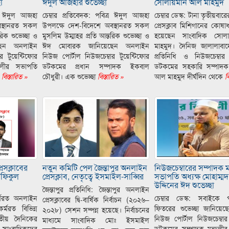
া
ঈদুল আজহার শুভেচ্ছা
সোলায়মান আল মাহমুদ
ত্র ঈদুল আজহা
চেম্বার প্রতিবেদক: পবিত্র ঈদুল আজহা
চেম্বার ডেস্ক: টানা তৃতীয়বার
বস্থানরত সকল
উপলক্ষে দেশ-বিদেশে অবস্থানরত সকল
প্রেসক্লাব মিশিগানের কোষাধ্য
রিক শুভেচ্ছা ও
মুসলিম উম্মাহর প্রতি আন্তরিক শুভেচ্ছা ও
হয়েছেন সাংবাদিক সো
ছেন অনলাইন
ঈদ মোবারক জানিয়েছেন অনলাইন
মাহমুদ। দৈনিজ জালালাবা
র টুয়েন্টিফোর
নিউজ পোর্টাল নিউজচেম্বার টুয়েন্টিফোর
প্রতিনিধি ও নিউজচেম্বার ট
ডলীর সভাপতি
ডটকমের প্রধান সম্পাদক ইকবাল
ডটকমের সহকারি সম্পাদক
বিস্তারিত »
চৌধুরী। এক শুভেচ্ছা
বিস্তারিত »
আল মাহমুদ দীর্ঘদিন থেকে
বি
েসক্লাবের
নতুন কমিটি পেল জৈন্তাপুর অনলাইন
নিউজচেম্বারের সম্পাদক 
-শফিকুল
প্রেসক্লাব, নেতৃত্বে ইসমাইল-সাব্বির
সভাপতি অধ্যক্ষ মোহাম্মদ
উদ্দিনের ঈদ শুভেচ্ছা
জৈন্তাপুর প্রতিনিধি: জৈন্তাপুর অনলাইন
কর্মরত অনলাইন
চেম্বার ডেস্ক: সবাইকে 
প্রেসক্লাবের দ্বি-বার্ষিক নির্বাচন (২০২৬–
কর্মরত বিভিন্ন
ফিতরের শুভেচ্ছা জানিয়ে
২০২৮) সেশন সম্পন্ন হয়েছে। নির্বাচনের
তীয় দৈনিকের
নিউজ পোর্টাল নিউজচেম্বার 
মাধ্যমে সাংবাদিক মোঃ ইসমাইল
ত সাংবাদিকদের
ডটকমের সম্পাদক মন্ডলী