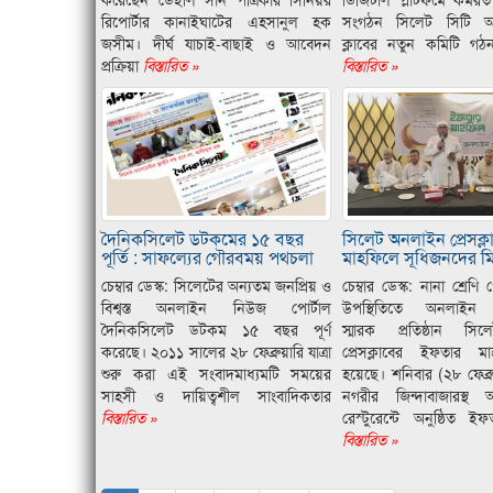
রিপোর্টার কানাইঘাটের এহসানুল হক
সংগঠন সিলেট সিটি অ
জসীম। দীর্ঘ যাচাই-বাছাই ও আবেদন
ক্লাবের নতুন কমিটি গঠ
প্রক্রিয়া
বিস্তারিত »
বিস্তারিত »
দৈনিকসিলেট ডটকমের ১৫ বছর
সিলেট অনলাইন প্রেসক্
পূর্তি : সাফল্যের গৌরবময় পথচলা
মাহফিলে সূধিজনদের 
চেম্বার ডেস্ক: সিলেটের অন্যতম জনপ্রিয় ও
চেম্বার ডেস্ক: নানা শ্রেণি
বিশ্বস্ত অনলাইন নিউজ পোর্টাল
উপস্থিতিতে অনলাইন 
দৈনিকসিলেট ডটকম ১৫ বছর পূর্ণ
স্মারক প্রতিষ্ঠান স
করেছে। ২০১১ সালের ২৮ ফেব্রুয়ারি যাত্রা
প্রেসক্লাবের ইফতার মা
শুরু করা এই সংবাদমাধ্যমটি সময়ের
হয়েছে। শনিবার (২৮ ফেব্র
সাহসী ও দায়িত্বশীল সাংবাদিকতার
নগরীর জিন্দাবাজারস্
বিস্তারিত »
রেস্টুরেন্টে অনুষ্ঠিত 
বিস্তারিত »