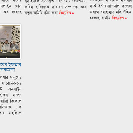
হুসাইনকে সভাপতি এবং মোঃ রেজওয়ান
নলাইন প্রেস
সার্ক ইন্টারন্যাশনাল কলেজ
করিম ছাব্বিরকে সাধারণ সম্পাদক করে
ন করা হয়েছে
অধ্যক্ষ মোহাম্মদ মহি উদ্দ
নতুন কমিটি গঠন করা
বিস্তারিত »
শুভেচ্ছা বার্তায়
বিস্তারিত »
লাবের ইফতার
মিলনমেলা
 পেশার মানুষের
সাংবাদিকতার
িলেট অনলাইন
হফিল সম্পন্ন
ুয়ারি) বিকেলে
থ অভিজাত এক
ইফতার মাহফিলে