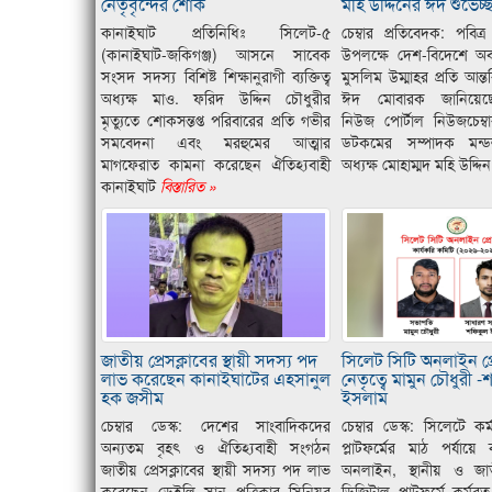
নেতৃবৃন্দের শোক
মহি উদ্দিনের ঈদ শুভেচ্ছ
কানাইঘাট প্রতিনিধিঃ সিলেট-৫
চেম্বার প্রতিবেদক: পবি
(কানাইঘাট-জকিগঞ্জ) আসনে সাবেক
উপলক্ষে দেশ-বিদেশে অ
সংসদ সদস্য বিশিষ্ট শিক্ষানুরাগী ব্যক্তিত্ব
মুসলিম উম্মাহর প্রতি আন্ত
অধ্যক্ষ মাও. ফরিদ উদ্দিন চৌধুরীর
ঈদ মোবারক জানিয়ে
মৃত্যুতে শোকসন্তপ্ত পরিবারের প্রতি গভীর
নিউজ পোর্টাল নিউজচেম্বা
সমবেদনা এবং মরহুমের আত্মার
ডটকমের সম্পাদক মন্
মাগফেরাত কামনা করেছেন ঐতিহ্যবাহী
অধ্যক্ষ মোহাম্মদ মহি উদ্দিন
কানাইঘাট
বিস্তারিত »
জাতীয় প্রেসক্লাবের স্থায়ী সদস্য পদ
সিলেট সিটি অনলাইন প্র
লাভ করেছেন কানাইঘাটের এহসানুল
নেতৃত্বে মামুন চৌধুরী 
হক জসীম
ইসলাম
চেম্বার ডেস্ক: দেশের সাংবাদিকদের
চেম্বার ডেস্ক: সিলেটে 
অন্যতম বৃহৎ ও ঐতিহ্যবাহী সংগঠন
প্লাটফর্মের মাঠ পর্যায়ে 
জাতীয় প্রেসক্লাবের স্থায়ী সদস্য পদ লাভ
অনলাইন, স্থানীয় ও জা
করেছেন ডেইলি সান পত্রিকার সিনিয়র
ডিজিটাল প্লাটফর্মে কর্মর