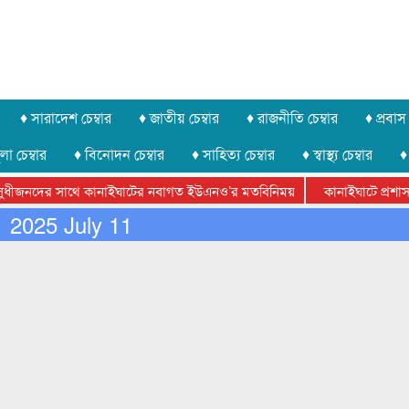
♦ সারাদেশ চেম্বার
♦ জাতীয় চেম্বার
♦ রাজনীতি চেম্বার
♦ প্রবাস 
লা চেম্বার
♦ বিনোদন চেম্বার
♦ সাহিত্য চেম্বার
♦ স্বাস্থ্য চেম্বার
♦
ীজনদের সাথে কানাইঘাটের নবাগত ইউএনও’র মতবিনিময়
কানাইঘাটে প্রশাসনের 
ফেডারেশানের বিভাগীয় অভিনয় কর্মশালা সম্পন্ন
2025 July 11