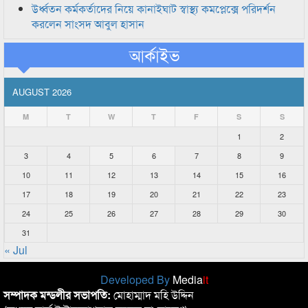
উর্ধ্বতন কর্মকর্তাদের নিয়ে কানাইঘাট স্বাস্থ্য কমপ্লেক্সে পরিদর্শন
করলেন সাংসদ আবুল হাসান
আর্কাইভ
AUGUST 2026
M
T
W
T
F
S
S
1
2
3
4
5
6
7
8
9
10
11
12
13
14
15
16
17
18
19
20
21
22
23
24
25
26
27
28
29
30
31
« Jul
Developed By
Media
it
সম্পাদক মন্ডলীর সভাপতি:
মোহাম্মাদ মহি উদ্দিন