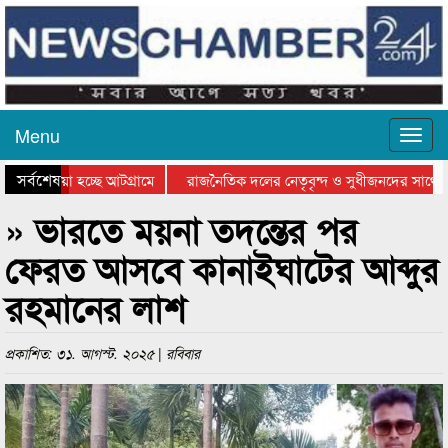
Menu
সর্বশেষ
য়ে যাওয়া হচ্ছে আটগ্রামে
রাজনৈতিক দলের নেতৃবৃন্দ ও সুধীজনদের সাথে ক
যোগিতার পুরস্কার বিতরণ সম্পন্ন
সিলেটে বাংলাদেশ গ্রুপ থিয়েটার ফেডারেশানের বিভ
» ভারতে ময়না তদন্তের পর
ফেরত আসবে কানাইঘাটের আব্দুর
রহমানের লাশ
প্রকাশিত: ৩১. আগস্ট. ২০২৫ | রবিবার