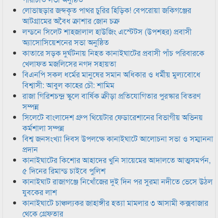
লোভাছড়ার জব্দকৃত পাথর চুরির হিড়িক! বেপরোয়া জকিগঞ্জের
আটগ্রামের অবৈধ ক্রাশার জোন চক্র
লন্ডনে সিলেট শাহজালাল হাউজিং এস্টেটস (উপশহর) প্রবাসী
অ্যাসোসিয়েশনের সভা অনুষ্ঠিত
কাতারে সড়ক দুর্ঘটনায় নিহত কানাইঘাটের প্রবাসী পাঁচ পরিবারকে
খেলাফত মজলিসের নগদ সহায়তা
বিএনপি সকল ধর্মের মানুষের সমান অধিকার ও ধর্মীয় মুল্যবোধে
বিশ্বাসী: আবুল কাহের চৌ: শামিম
রাজা গিরিশচন্দ্র স্কুলে বার্ষিক ক্রীড়া প্রতিযোগিতার পুরস্কার বিতরণ
সম্পন্ন
সিলেটে বাংলাদেশ গ্রুপ থিয়েটার ফেডারেশানের বিভাগীয় অভিনয়
কর্মশালা সম্পন্ন
বিশ্ব জনসংখ্যা দিবস উপলক্ষে কানাইঘাটে আলোচনা সভা ও সম্মাননা
প্রদান
কানাইঘাটের কিশোর আহাদের খুনি সায়েমের আদালতে আত্মসমর্পন,
৫ দিনের রিমান্ড চাইবে পুলিশ
কানাইঘাট রাজাগঞ্জে নিখোঁজের দুই দিন পর সুরমা নদীতে ভেসে উঠল
যুবকের লাশ
কানাইঘাটে চাঞ্চল্যকর জাহাঙ্গীর হত্যা মামলার ৩ আসামী কক্সবাজার
থেকে গ্রেফতার