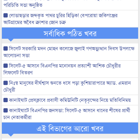
পরিচিতি সভা অনুষ্ঠিত
লোভাছড়ার জব্দকৃত পাথর চুরির হিড়িক! বেপরোয়া জকিগঞ্জের
আটগ্রামের অবৈধ ক্রাশার জোন চক্র
সর্বাধিক পঠিত খবর
সিলেট সরকারি মদন মোহন কলেজে জুলাই গণঅভ্যুত্থান দিবস উপলক্ষে
আলোচনা সভা
সিলেট-৫ আসনে বিএনপির মনোনয়ন প্রত্যাশী আশিক চৌধুরীর
লিফলেট বিতরণ
নিঃস্ব মানুষের দীর্ঘশ্বাস শুনতে ধসে পড়া কুশিয়ারাপারে অ্যাড. এমরান
চৌধুরী
কানাইঘাট প্রেসক্লাবে প্রবাসী কমিউনিটি নেতৃবৃন্দের নিয়ে মতিবিনিময়
কানাইঘাটে বিএনপির জনসভা: সিলেট-৫ আসনে ধানের শীষের প্রার্থী
চান নেতাকর্মীরা
এই বিভাগের আরো খবর