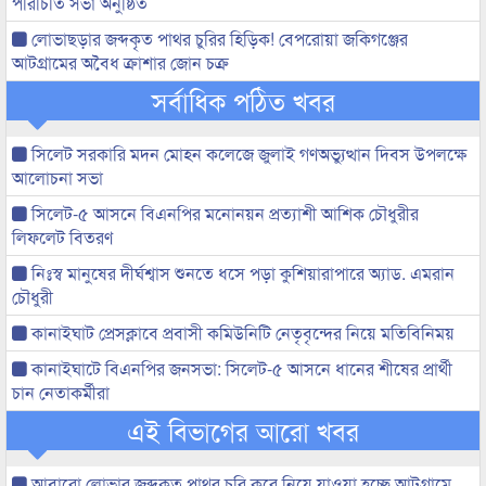
পরিচিতি সভা অনুষ্ঠিত
লোভাছড়ার জব্দকৃত পাথর চুরির হিড়িক! বেপরোয়া জকিগঞ্জের
আটগ্রামের অবৈধ ক্রাশার জোন চক্র
সর্বাধিক পঠিত খবর
সিলেট সরকারি মদন মোহন কলেজে জুলাই গণঅভ্যুত্থান দিবস উপলক্ষে
আলোচনা সভা
সিলেট-৫ আসনে বিএনপির মনোনয়ন প্রত্যাশী আশিক চৌধুরীর
লিফলেট বিতরণ
নিঃস্ব মানুষের দীর্ঘশ্বাস শুনতে ধসে পড়া কুশিয়ারাপারে অ্যাড. এমরান
চৌধুরী
কানাইঘাট প্রেসক্লাবে প্রবাসী কমিউনিটি নেতৃবৃন্দের নিয়ে মতিবিনিময়
কানাইঘাটে বিএনপির জনসভা: সিলেট-৫ আসনে ধানের শীষের প্রার্থী
চান নেতাকর্মীরা
এই বিভাগের আরো খবর
আবারো লোভার জব্দকৃত পাথর চুরি করে নিয়ে যাওয়া হচ্ছে আটগ্রামে