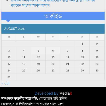
করলেন সাংসদ আবুল হাসান
আর্কাইভ
AUGUST 2026
M
T
W
T
F
S
S
1
2
3
4
5
6
7
8
9
10
11
12
13
14
15
16
17
18
19
20
21
22
23
24
25
26
27
28
29
30
31
« Jul
Developed By
Media
it
সম্পাদক মন্ডলীর সভাপতি:
মোহাম্মাদ মহি উদ্দিন
(অধ্যক্ষ,সার্ক ইন্টারন্যাশনাল কলেজ বাংলাদেশ)