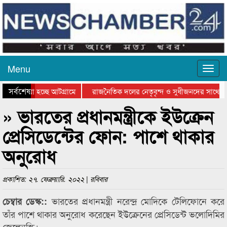
Menu
সর্বশেষ
য়ে যাওয়া হচ্ছে আটগ্রামে
রাজনৈতিক দলের নেতৃবৃন্দ ও সুধীজনদের সাথে ক
যোগিতার পুরস্কার বিতরণ সম্পন্ন
সিলেটে বাংলাদেশ গ্রুপ থিয়েটার ফেডারেশানের বিভ
» ভারতের প্রধানমন্ত্রীকে ইউক্রেন
প্রেসিডেন্টের ফোন: পাশে থাকার
অনুরোধ
প্রকাশিত: ২৭. ফেব্রুয়ারি. ২০২২ | রবিবার
ভারতের প্রধানমন্ত্রী নরেন্দ্র মোদিকে টেলিফোনে করে
চেম্বার ডেস্ক::
তাঁর পাশে থাকার অনুরোধ করেছেন ইউক্রেনের প্রেসিডেন্ট ভলোদিমির
জেলেনস্কি।