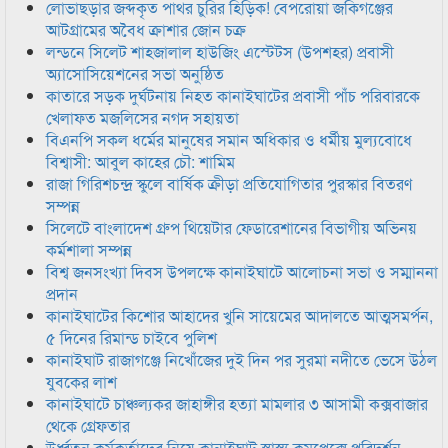
লোভাছড়ার জব্দকৃত পাথর চুরির হিড়িক! বেপরোয়া জকিগঞ্জের
আটগ্রামের অবৈধ ক্রাশার জোন চক্র
লন্ডনে সিলেট শাহজালাল হাউজিং এস্টেটস (উপশহর) প্রবাসী
অ্যাসোসিয়েশনের সভা অনুষ্ঠিত
কাতারে সড়ক দুর্ঘটনায় নিহত কানাইঘাটের প্রবাসী পাঁচ পরিবারকে
খেলাফত মজলিসের নগদ সহায়তা
বিএনপি সকল ধর্মের মানুষের সমান অধিকার ও ধর্মীয় মুল্যবোধে
বিশ্বাসী: আবুল কাহের চৌ: শামিম
রাজা গিরিশচন্দ্র স্কুলে বার্ষিক ক্রীড়া প্রতিযোগিতার পুরস্কার বিতরণ
সম্পন্ন
সিলেটে বাংলাদেশ গ্রুপ থিয়েটার ফেডারেশানের বিভাগীয় অভিনয়
কর্মশালা সম্পন্ন
বিশ্ব জনসংখ্যা দিবস উপলক্ষে কানাইঘাটে আলোচনা সভা ও সম্মাননা
প্রদান
কানাইঘাটের কিশোর আহাদের খুনি সায়েমের আদালতে আত্মসমর্পন,
৫ দিনের রিমান্ড চাইবে পুলিশ
কানাইঘাট রাজাগঞ্জে নিখোঁজের দুই দিন পর সুরমা নদীতে ভেসে উঠল
যুবকের লাশ
কানাইঘাটে চাঞ্চল্যকর জাহাঙ্গীর হত্যা মামলার ৩ আসামী কক্সবাজার
থেকে গ্রেফতার
উর্ধ্বতন কর্মকর্তাদের নিয়ে কানাইঘাট স্বাস্থ্য কমপ্লেক্সে পরিদর্শন