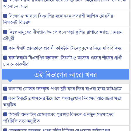
আলোচনা সভা
সিলেট-৫ আসনে বিএনপির মনোনয়ন প্রত্যাশী আশিক চৌধুরীর
লিফলেট বিতরণ
নিঃস্ব মানুষের দীর্ঘশ্বাস শুনতে ধসে পড়া কুশিয়ারাপারে অ্যাড. এমরান
চৌধুরী
কানাইঘাট প্রেসক্লাবে প্রবাসী কমিউনিটি নেতৃবৃন্দের নিয়ে মতিবিনিময়
কানাইঘাটে বিএনপির জনসভা: সিলেট-৫ আসনে ধানের শীষের প্রার্থী
চান নেতাকর্মীরা
এই বিভাগের আরো খবর
আবারো লোভার জব্দকৃত পাথর চুরি করে নিয়ে যাওয়া হচ্ছে আটগ্রামে
কানাইঘাটে প্রশাসনের উদ্যোগে গণঅভ্যুত্থান দিবসের আলোচনা সভা
অনুষ্ঠিত
সিলেট অনলাইন প্রেসক্লাবের পুরস্কার বিতরণ ও নতুন সদস্যদের
পরিচিতি সভা অনুষ্ঠিত
লোভাছড়ার জব্দকৃত পাথর চুরির হিড়িক! বেপরোয়া জকিগঞ্জের