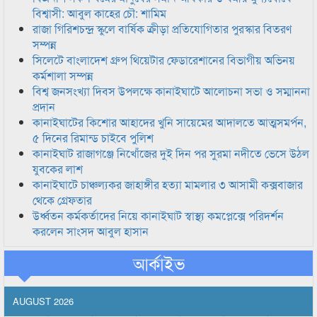
বিশ্বাসী: আবুল কাহের চৌ: শামিম
রাজা গিরিশচন্দ্র স্কুলে বার্ষিক ক্রীড়া প্রতিযোগিতার পুরস্কার বিতরণ
সম্পন্ন
সিলেটে বাংলাদেশ গ্রুপ থিয়েটার ফেডারেশানের বিভাগীয় অভিনয়
কর্মশালা সম্পন্ন
বিশ্ব জনসংখ্যা দিবস উপলক্ষে কানাইঘাটে আলোচনা সভা ও সম্মাননা
প্রদান
কানাইঘাটের কিশোর আহাদের খুনি সায়েমের আদালতে আত্মসমর্পন,
৫ দিনের রিমান্ড চাইবে পুলিশ
কানাইঘাট রাজাগঞ্জে নিখোঁজের দুই দিন পর সুরমা নদীতে ভেসে উঠল
যুবকের লাশ
কানাইঘাটে চাঞ্চল্যকর জাহাঙ্গীর হত্যা মামলার ৩ আসামী কক্সবাজার
থেকে গ্রেফতার
উর্ধ্বতন কর্মকর্তাদের নিয়ে কানাইঘাট স্বাস্থ্য কমপ্লেক্সে পরিদর্শন
করলেন সাংসদ আবুল হাসান
আর্কাইভ
AUGUST 2026