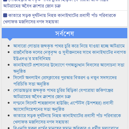
আটগ্রামের অবৈধ ক্রাশার জোন চক্র
কাতারে সড়ক দুর্ঘটনায় নিহত কানাইঘাটের প্রবাসী পাঁচ পরিবারকে
খেলাফত মজলিসের নগদ সহায়তা
সর্বশেষ
আবারো লোভার জব্দকৃত পাথর চুরি করে নিয়ে যাওয়া হচ্ছে আটগ্রামে
রাজনৈতিক দলের নেতৃবৃন্দ ও সুধীজনদের সাথে কানাইঘাটের নবাগত
ইউএনও’র মতবিনিময়
কানাইঘাটে প্রশাসনের উদ্যোগে গণঅভ্যুত্থান দিবসের আলোচনা সভা
অনুষ্ঠিত
সিলেট অনলাইন প্রেসক্লাবের পুরস্কার বিতরণ ও নতুন সদস্যদের
পরিচিতি সভা অনুষ্ঠিত
লোভাছড়ার জব্দকৃত পাথর চুরির হিড়িক! বেপরোয়া জকিগঞ্জের
আটগ্রামের অবৈধ ক্রাশার জোন চক্র
লন্ডনে সিলেট শাহজালাল হাউজিং এস্টেটস (উপশহর) প্রবাসী
অ্যাসোসিয়েশনের সভা অনুষ্ঠিত
কাতারে সড়ক দুর্ঘটনায় নিহত কানাইঘাটের প্রবাসী পাঁচ পরিবারকে
খেলাফত মজলিসের নগদ সহায়তা
বিএনপি সকল ধর্মের মানুষের সমান অধিকার ও ধর্মীয় মুল্যবোধে