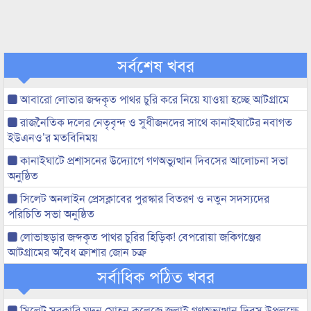
সর্বশেষ খবর
আবারো লোভার জব্দকৃত পাথর চুরি করে নিয়ে যাওয়া হচ্ছে আটগ্রামে
রাজনৈতিক দলের নেতৃবৃন্দ ও সুধীজনদের সাথে কানাইঘাটের নবাগত
ইউএনও’র মতবিনিময়
কানাইঘাটে প্রশাসনের উদ্যোগে গণঅভ্যুত্থান দিবসের আলোচনা সভা
অনুষ্ঠিত
সিলেট অনলাইন প্রেসক্লাবের পুরস্কার বিতরণ ও নতুন সদস্যদের
পরিচিতি সভা অনুষ্ঠিত
লোভাছড়ার জব্দকৃত পাথর চুরির হিড়িক! বেপরোয়া জকিগঞ্জের
আটগ্রামের অবৈধ ক্রাশার জোন চক্র
সর্বাধিক পঠিত খবর
সিলেট সরকারি মদন মোহন কলেজে জুলাই গণঅভ্যুত্থান দিবস উপলক্ষে