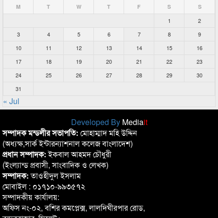
M
T
W
T
F
S
S
1
2
3
4
5
6
7
8
9
10
11
12
13
14
15
16
17
18
19
20
21
22
23
24
25
26
27
28
29
30
31
« Jul
Developed By
Media
it
সম্পাদক মন্ডলীর সভাপতি:
মোহাম্মাদ মহি উদ্দিন
(অধ্যক্ষ,সার্ক ইন্টারন্যাশনাল কলেজ বাংলাদেশ)
প্রধান সম্পাদক:
ইকবাল আহমদ চৌধুরী
(ইংল্যান্ড প্রবাসী, সাংবাদিক ও লেখক)
সম্পাদক:
তাওহীদুল ইসলাম
মোবাইল : ০১৭১০-৯৯৩৫৭২
সম্পাদকীয় কার্যালয়:
অফিস নং-০২, বশির কমপ্লেক্স, লালদিঘীরপার রোড,