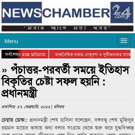
Menu
সর্বশেষ
য়ে যাওয়া হচ্ছে আটগ্রামে
রাজনৈতিক দলের নেতৃবৃন্দ ও সুধীজনদের সাথে ক
যোগিতার পুরস্কার বিতরণ সম্পন্ন
সিলেটে বাংলাদেশ গ্রুপ থিয়েটার ফেডারেশানের বিভ
» পঁচাত্তর-পরবর্তী সময়ে ইতিহাস
বিকৃতির চেষ্টা সফল হয়নি :
প্রধানমন্ত্রী
প্রকাশিত: ২৭. ফেব্রুয়ারি. ২০২২ | রবিবার
প্রধানমন্ত্রী শেখ হাসিনা বলেছেন, বঙ্গবন্ধু শেখ মুজিবুর
চেম্বার ডেস্ক::
রহমান মায়ের ভাষায় কথা বলার সংগ্রাম থেকে শুরু করে যুদ্ধবিধ্বস্ত
দেশ গড়ার কাজে জীবনের শেষ দিন পর্যন্ত অবদান রেখে গেছেন।