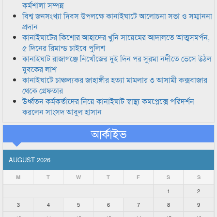
কর্মশালা সম্পন্ন
বিশ্ব জনসংখ্যা দিবস উপলক্ষে কানাইঘাটে আলোচনা সভা ও সম্মাননা
প্রদান
কানাইঘাটের কিশোর আহাদের খুনি সায়েমের আদালতে আত্মসমর্পন,
৫ দিনের রিমান্ড চাইবে পুলিশ
কানাইঘাট রাজাগঞ্জে নিখোঁজের দুই দিন পর সুরমা নদীতে ভেসে উঠল
যুবকের লাশ
কানাইঘাটে চাঞ্চল্যকর জাহাঙ্গীর হত্যা মামলার ৩ আসামী কক্সবাজার
থেকে গ্রেফতার
উর্ধ্বতন কর্মকর্তাদের নিয়ে কানাইঘাট স্বাস্থ্য কমপ্লেক্সে পরিদর্শন
করলেন সাংসদ আবুল হাসান
আর্কাইভ
AUGUST 2026
M
T
W
T
F
S
S
1
2
3
4
5
6
7
8
9