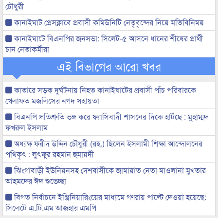
চৌধুরী
কানাইঘাট প্রেসক্লাবে প্রবাসী কমিউনিটি নেতৃবৃন্দের নিয়ে মতিবিনিময়
কানাইঘাটে বিএনপির জনসভা: সিলেট-৫ আসনে ধানের শীষের প্রার্থী
চান নেতাকর্মীরা
এই বিভাগের আরো খবর
কাতারে সড়ক দুর্ঘটনায় নিহত কানাইঘাটের প্রবাসী পাঁচ পরিবারকে
খেলাফত মজলিসের নগদ সহায়তা
বিএনপি প্রতিশ্রুতি ভঙ্গ করে ফ্যাসিবাদী শাসনের দিকে হাটঁছে : মুহাম্মদ
ফখরুল ইসলাম
অধ্যক্ষ ফরীদ উদ্দিন চৌধুরী (রহ.) ছিলেন ইসলামী শিক্ষা আন্দোলনের
পথিকৃৎ : লুৎফুর রহমান হুমায়দী
ঝিংগাবাড়ী ইউনিয়নসহ দেশবাসীকে জামায়াত নেতা মাওলানা মুখতার
আহমদের ঈদ শুভেচ্ছা
বিগত নির্বাচনে ইঞ্জিনিয়ারিংয়ের মাধ্যমে গণরায় পাল্টে দেওয়া হয়েছে:
সিলেটে এ.টি.এম আজহার এমপি