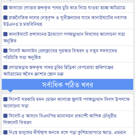
আবারো লোভার জব্দকৃত পাথর চুরি করে নিয়ে যাওয়া হচ্ছে আটগ্রামে
রাজনৈতিক দলের নেতৃবৃন্দ ও সুধীজনদের সাথে কানাইঘাটের নবাগত
ইউএনও’র মতবিনিময়
কানাইঘাটে প্রশাসনের উদ্যোগে গণঅভ্যুত্থান দিবসের আলোচনা সভা
অনুষ্ঠিত
সিলেট অনলাইন প্রেসক্লাবের পুরস্কার বিতরণ ও নতুন সদস্যদের
পরিচিতি সভা অনুষ্ঠিত
লোভাছড়ার জব্দকৃত পাথর চুরির হিড়িক! বেপরোয়া জকিগঞ্জের
আটগ্রামের অবৈধ ক্রাশার জোন চক্র
সর্বাধিক পঠিত খবর
সিলেট সরকারি মদন মোহন কলেজে জুলাই গণঅভ্যুত্থান দিবস উপলক্ষে
আলোচনা সভা
সিলেট-৫ আসনে বিএনপির মনোনয়ন প্রত্যাশী আশিক চৌধুরীর
লিফলেট বিতরণ
নিঃস্ব মানুষের দীর্ঘশ্বাস শুনতে ধসে পড়া কুশিয়ারাপারে অ্যাড. এমরান