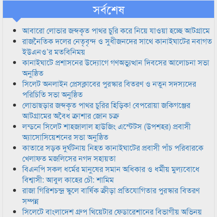
সর্বশেষ
আবারো লোভার জব্দকৃত পাথর চুরি করে নিয়ে যাওয়া হচ্ছে আটগ্রামে
রাজনৈতিক দলের নেতৃবৃন্দ ও সুধীজনদের সাথে কানাইঘাটের নবাগত
ইউএনও’র মতবিনিময়
কানাইঘাটে প্রশাসনের উদ্যোগে গণঅভ্যুত্থান দিবসের আলোচনা সভা
অনুষ্ঠিত
সিলেট অনলাইন প্রেসক্লাবের পুরস্কার বিতরণ ও নতুন সদস্যদের
পরিচিতি সভা অনুষ্ঠিত
লোভাছড়ার জব্দকৃত পাথর চুরির হিড়িক! বেপরোয়া জকিগঞ্জের
আটগ্রামের অবৈধ ক্রাশার জোন চক্র
লন্ডনে সিলেট শাহজালাল হাউজিং এস্টেটস (উপশহর) প্রবাসী
অ্যাসোসিয়েশনের সভা অনুষ্ঠিত
কাতারে সড়ক দুর্ঘটনায় নিহত কানাইঘাটের প্রবাসী পাঁচ পরিবারকে
খেলাফত মজলিসের নগদ সহায়তা
বিএনপি সকল ধর্মের মানুষের সমান অধিকার ও ধর্মীয় মুল্যবোধে
বিশ্বাসী: আবুল কাহের চৌ: শামিম
রাজা গিরিশচন্দ্র স্কুলে বার্ষিক ক্রীড়া প্রতিযোগিতার পুরস্কার বিতরণ
সম্পন্ন
সিলেটে বাংলাদেশ গ্রুপ থিয়েটার ফেডারেশানের বিভাগীয় অভিনয়