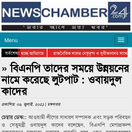
Menu
সর্বশেষ
ে যাওয়া হচ্ছে আটগ্রামে
রাজনৈতিক দলের নেতৃবৃন্দ ও সুধীজনদের সাথে কা
যোগিতার পুরস্কার বিতরণ সম্পন্ন
সিলেটে বাংলাদেশ গ্রুপ থিয়েটার ফেডারেশানের বিভ
» বিএনপি তাদের সময়ে উন্নয়নের
নামে করেছে লুটপাট : ওবায়দুল
কাদের
প্রকাশিত: ০৬. জুলাই. ২০২১ | মঙ্গলবার
আওয়ামী লীগের সাধারণ সম্পাদক এবং সড়ক পরিবহন
চেম্বার ডেস্ক::
ও সেতুমন্ত্রী ওবায়দুল কাদের বলেছেন, বিএনপি মেগাপ্রকল্প
বাস্তবায়নের সক্ষমতা দেখাতে পারেনি বলে এখন মেগাপ্রকল্পের