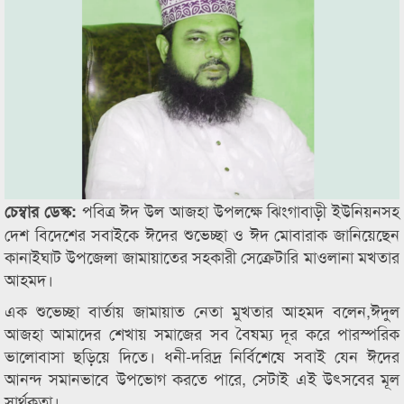
পবিত্র ঈদ উল আজহা উপলক্ষে ঝিংগাবাড়ী ইউনিয়নসহ
চেম্বার ডেস্ক:
দেশ বিদেশের সবাইকে ঈদের শুভেচ্ছা ও ঈদ মোবারাক জানিয়েছেন
কানাইঘাট উপজেলা জামায়াতের সহকারী সেক্রেটারি মাওলানা মখতার
আহমদ।
এক শুভেচ্ছা বার্তায় জামায়াত নেতা মুখতার আহমদ বলেন,ঈদুল
আজহা আমাদের শেখায় সমাজের সব বৈষম্য দূর করে পারস্পরিক
ভালোবাসা ছড়িয়ে দিতে। ধনী-দরিদ্র নির্বিশেষে সবাই যেন ঈদের
আনন্দ সমানভাবে উপভোগ করতে পারে, সেটাই এই উৎসবের মূল
সার্থকতা।