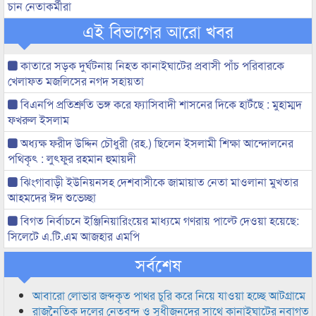
চান নেতাকর্মীরা
এই বিভাগের আরো খবর
কাতারে সড়ক দুর্ঘটনায় নিহত কানাইঘাটের প্রবাসী পাঁচ পরিবারকে
খেলাফত মজলিসের নগদ সহায়তা
বিএনপি প্রতিশ্রুতি ভঙ্গ করে ফ্যাসিবাদী শাসনের দিকে হাটঁছে : মুহাম্মদ
ফখরুল ইসলাম
অধ্যক্ষ ফরীদ উদ্দিন চৌধুরী (রহ.) ছিলেন ইসলামী শিক্ষা আন্দোলনের
পথিকৃৎ : লুৎফুর রহমান হুমায়দী
ঝিংগাবাড়ী ইউনিয়নসহ দেশবাসীকে জামায়াত নেতা মাওলানা মুখতার
আহমদের ঈদ শুভেচ্ছা
বিগত নির্বাচনে ইঞ্জিনিয়ারিংয়ের মাধ্যমে গণরায় পাল্টে দেওয়া হয়েছে:
সিলেটে এ.টি.এম আজহার এমপি
সর্বশেষ
আবারো লোভার জব্দকৃত পাথর চুরি করে নিয়ে যাওয়া হচ্ছে আটগ্রামে
রাজনৈতিক দলের নেতৃবৃন্দ ও সুধীজনদের সাথে কানাইঘাটের নবাগত