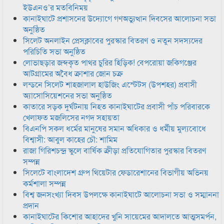
ইউএনও’র মতবিনিময়
কানাইঘাটে প্রশাসনের উদ্যোগে গণঅভ্যুত্থান দিবসের আলোচনা সভা
অনুষ্ঠিত
সিলেট অনলাইন প্রেসক্লাবের পুরস্কার বিতরণ ও নতুন সদস্যদের
পরিচিতি সভা অনুষ্ঠিত
লোভাছড়ার জব্দকৃত পাথর চুরির হিড়িক! বেপরোয়া জকিগঞ্জের
আটগ্রামের অবৈধ ক্রাশার জোন চক্র
লন্ডনে সিলেট শাহজালাল হাউজিং এস্টেটস (উপশহর) প্রবাসী
অ্যাসোসিয়েশনের সভা অনুষ্ঠিত
কাতারে সড়ক দুর্ঘটনায় নিহত কানাইঘাটের প্রবাসী পাঁচ পরিবারকে
খেলাফত মজলিসের নগদ সহায়তা
বিএনপি সকল ধর্মের মানুষের সমান অধিকার ও ধর্মীয় মুল্যবোধে
বিশ্বাসী: আবুল কাহের চৌ: শামিম
রাজা গিরিশচন্দ্র স্কুলে বার্ষিক ক্রীড়া প্রতিযোগিতার পুরস্কার বিতরণ
সম্পন্ন
সিলেটে বাংলাদেশ গ্রুপ থিয়েটার ফেডারেশানের বিভাগীয় অভিনয়
কর্মশালা সম্পন্ন
বিশ্ব জনসংখ্যা দিবস উপলক্ষে কানাইঘাটে আলোচনা সভা ও সম্মাননা
প্রদান
কানাইঘাটের কিশোর আহাদের খুনি সায়েমের আদালতে আত্মসমর্পন,