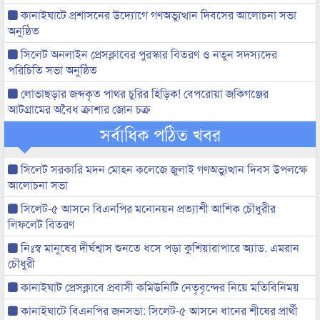
কানাইঘাটে প্রশাসনের উদ্যোগে গণঅভ্যুত্থান দিবসের আলোচনা সভা
অনুষ্ঠিত
সিলেট অনলাইন প্রেসক্লাবের পুরস্কার বিতরণ ও নতুন সদস্যদের
পরিচিতি সভা অনুষ্ঠিত
লোভাছড়ার জব্দকৃত পাথর চুরির হিড়িক! বেপরোয়া জকিগঞ্জের
আটগ্রামের অবৈধ ক্রাশার জোন চক্র
সর্বাধিক পঠিত খবর
সিলেট সরকারি মদন মোহন কলেজে জুলাই গণঅভ্যুত্থান দিবস উপলক্ষে
আলোচনা সভা
সিলেট-৫ আসনে বিএনপির মনোনয়ন প্রত্যাশী আশিক চৌধুরীর
লিফলেট বিতরণ
নিঃস্ব মানুষের দীর্ঘশ্বাস শুনতে ধসে পড়া কুশিয়ারাপারে অ্যাড. এমরান
চৌধুরী
কানাইঘাট প্রেসক্লাবে প্রবাসী কমিউনিটি নেতৃবৃন্দের নিয়ে মতিবিনিময়
কানাইঘাটে বিএনপির জনসভা: সিলেট-৫ আসনে ধানের শীষের প্রার্থী