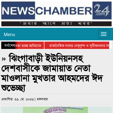
Menu
সর্বশেষ
নিয়ে যাওয়া হচ্ছে আটগ্রামে
রাজনৈতিক দলের নেতৃবৃন্দ ও সুধীজনদের সাথে
রতিযোগিতার পুরস্কার বিতরণ সম্পন্ন
সিলেটে বাংলাদেশ গ্রুপ থিয়েটার ফেডারেশানের 
» ঝিংগাবাড়ী ইউনিয়নসহ
দেশবাসীকে জামায়াত নেতা
মাওলানা মুখতার আহমদের ঈদ
শুভেচ্ছা
প্রকাশিত: ২৬. মে. ২০২৬ | মঙ্গলবার