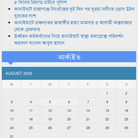
৫ দিনের রিমান্ড চাইবে পুলিশ
কানাইঘাট রাজাগঞ্জে নিখোঁজের দুই দিন পর সুরমা নদীতে ভেসে উঠল
যুবকের লাশ
কানাইঘাটে চাঞ্চল্যকর জাহাঙ্গীর হত্যা মামলার ৩ আসামী কক্সবাজার
থেকে গ্রেফতার
উর্ধ্বতন কর্মকর্তাদের নিয়ে কানাইঘাট স্বাস্থ্য কমপ্লেক্সে পরিদর্শন
করলেন সাংসদ আবুল হাসান
আর্কাইভ
AUGUST 2026
M
T
W
T
F
S
S
1
2
3
4
5
6
7
8
9
10
11
12
13
14
15
16
17
18
19
20
21
22
23
24
25
26
27
28
29
30
31