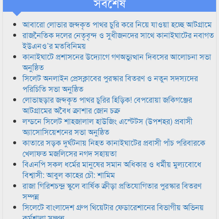
সর্বশেষ
আবারো লোভার জব্দকৃত পাথর চুরি করে নিয়ে যাওয়া হচ্ছে আটগ্রামে
রাজনৈতিক দলের নেতৃবৃন্দ ও সুধীজনদের সাথে কানাইঘাটের নবাগত
ইউএনও’র মতবিনিময়
কানাইঘাটে প্রশাসনের উদ্যোগে গণঅভ্যুত্থান দিবসের আলোচনা সভা
অনুষ্ঠিত
সিলেট অনলাইন প্রেসক্লাবের পুরস্কার বিতরণ ও নতুন সদস্যদের
পরিচিতি সভা অনুষ্ঠিত
লোভাছড়ার জব্দকৃত পাথর চুরির হিড়িক! বেপরোয়া জকিগঞ্জের
আটগ্রামের অবৈধ ক্রাশার জোন চক্র
লন্ডনে সিলেট শাহজালাল হাউজিং এস্টেটস (উপশহর) প্রবাসী
অ্যাসোসিয়েশনের সভা অনুষ্ঠিত
কাতারে সড়ক দুর্ঘটনায় নিহত কানাইঘাটের প্রবাসী পাঁচ পরিবারকে
খেলাফত মজলিসের নগদ সহায়তা
বিএনপি সকল ধর্মের মানুষের সমান অধিকার ও ধর্মীয় মুল্যবোধে
বিশ্বাসী: আবুল কাহের চৌ: শামিম
রাজা গিরিশচন্দ্র স্কুলে বার্ষিক ক্রীড়া প্রতিযোগিতার পুরস্কার বিতরণ
সম্পন্ন
সিলেটে বাংলাদেশ গ্রুপ থিয়েটার ফেডারেশানের বিভাগীয় অভিনয়
কর্মশালা সম্পন্ন