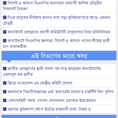
সিলেট-৫ আসনে বিএনপির মনোনয়ন প্রত্যাশী আশিক চৌধুরীর
লিফলেট বিতরণ
নিঃস্ব মানুষের দীর্ঘশ্বাস শুনতে ধসে পড়া কুশিয়ারাপারে অ্যাড. এমরান
চৌধুরী
কানাইঘাট প্রেসক্লাবে প্রবাসী কমিউনিটি নেতৃবৃন্দের নিয়ে মতিবিনিময়
কানাইঘাটে বিএনপির জনসভা: সিলেট-৫ আসনে ধানের শীষের প্রার্থী
চান নেতাকর্মীরা
এই বিভাগের আরো খবর
জাতীয় প্রেসক্লাবের স্থায়ী সদস্য পদ লাভ করেছেন কানাইঘাটের
এহসানুল হক জসীম
জিরো বাংলাদেশ এর কেন্দ্রীয় কমিটি ঘোষণা
আদালতে বিয়ানীবাজারের এক ‘হত্যাচেষ্টা মামলা’র চার্জশীট দিল পুলিশ
‘সেনাবাহিনী পদক’ পেলেন সেনাপ্রধান ওয়াকার-উজ-জামান
ভয়াবহ ভূমিকম্পে কেঁপে উঠেছে রাজধানী ঢাকা, নিহত ৩