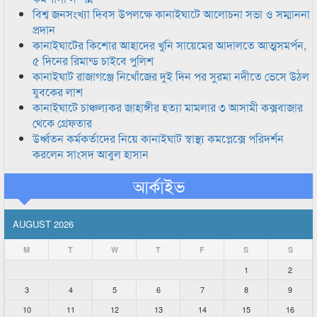
বিশ্ব জনসংখ্যা দিবস উপলক্ষে কানাইঘাটে আলোচনা সভা ও সম্মাননা
প্রদান
কানাইঘাটের কিশোর আহাদের খুনি সায়েমের আদালতে আত্মসমর্পন,
৫ দিনের রিমান্ড চাইবে পুলিশ
কানাইঘাট রাজাগঞ্জে নিখোঁজের দুই দিন পর সুরমা নদীতে ভেসে উঠল
যুবকের লাশ
কানাইঘাটে চাঞ্চল্যকর জাহাঙ্গীর হত্যা মামলার ৩ আসামী কক্সবাজার
থেকে গ্রেফতার
উর্ধ্বতন কর্মকর্তাদের নিয়ে কানাইঘাট স্বাস্থ্য কমপ্লেক্সে পরিদর্শন
করলেন সাংসদ আবুল হাসান
আর্কাইভ
AUGUST 2026
M
T
W
T
F
S
S
1
2
3
4
5
6
7
8
9
10
11
12
13
14
15
16