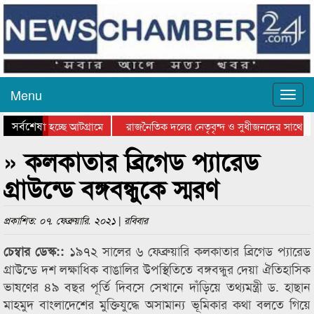
Menu
সর্বশেষ
 যাওয়া হচ্ছে আটগ্রামে
রাজনৈতিক দলের নেতৃবৃন্দ ও সুধীজনদের সাথে কা
োগিতার পুরস্কার বিতরণ সম্পন্ন
সিলেটে বাংলাদেশ গ্রুপ থিয়েটার ফেডারেশানের বিভা
» কলকাতার ব্রিগেড প্যারেড
গ্রাউন্ডে বঙ্গবন্ধুকে স্মরণ
প্রকাশিত: ০৭. ফেব্রুয়ারি. ২০২১ | রবিবার
১৯৭২ সালের ৬ ফেব্রুয়ারি কলকাতার ব্রিগেড প্যারেড
চেম্বার ডেস্ক::
গ্রাউন্ডে দশ লক্ষাধিক বাঙালির উপস্থিতিতে বঙ্গবন্ধুর দেয়া ঐতিহাসিক
ভাষণের ৪৯ বছর পূর্তি দিবসে সেখানে দাঁড়িয়ে তথ্যমন্ত্রী ড. হাছান
মাহমুদ বাংলাদেশের মুক্তিযুদ্ধে অসামান্য ভূমিকার কথা বলতে গিয়ে