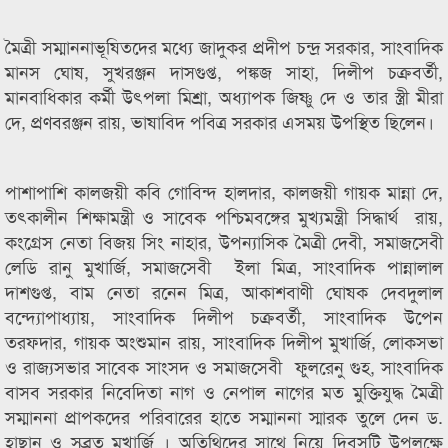
মৈত্রী সম্মাননাভূষিতদের মধ্যে জাদুকর প্রদীপ চন্দ্র সরকার, সাংবাদিক
মানস ঘোষ, সুখরঞ্জন দাসগুপ্ত, পঙ্কজ সাহা, দিলীপ চক্রবর্তী,
মানবাধিকার কর্মী উৎপলা মিশ্রা, অধ্যাপক জিষ্ণু দে ও তার স্ত্রী মীরা
দে, প্রণবরঞ্জন রায়, ভাষাবিদ পবিত্র সরকার এসময় উপস্থিত ছিলেন।
পাশাপাশি কালজয়ী কবি গোবিন্দ হালদার, কালজয়ী গায়ক মান্না দে,
তৎকালীন শিক্ষামন্ত্রী ও সাবেক পশ্চিমবঙ্গের মুখ্যমন্ত্রী সিদ্ধার্থ রায়,
কংগ্রেস নেতা বিজয় সিং নাহার, উপন্যাসিক মৈত্রী দেবী, সমাজসেবী
লেডি রানু মুখার্জি, সমাজসেবী ইলা মিত্র, সাংবাদিক পান্নালাল
দাশগুপ্ত, বাম নেতা রনেন মিত্র, আকাশবাণী ঘোষক দেবদুলাল
বন্দ্যোপাধ্যায়, সাংবাদিক দিলীপ চক্রবর্তী, সাংবাদিক উপেন
তরফদার, গায়ক অংশুমান রায়, সাংবাদিক দিলীপ মুখার্জি, লোকসভা
ও রাজ্যসভার সাবেক সাংসদ ও সমাজসেবী ফুলরেনু গুহ, সাংবাদিক
বাসব সরকার নিবেদিতা নাগ ও নেপাল নাগের মত মুক্তিযুদ্ধ মৈত্রী
সম্মাননা প্রাপকদের পরিবারের হাতে সম্মাননা স্মারক তুলে দেন ড.
হাছান ও সুব্রত মুখার্জি । অতিথিদের সাথে নিয়ে দিবসটি উপলক্ষে