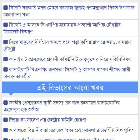
সিলেট সরকারি মদন মোহন কলেজে জুলাই গণঅভ্যুত্থান দিবস উপলক্ষে
আলোচনা সভা
সিলেট-৫ আসনে বিএনপির মনোনয়ন প্রত্যাশী আশিক চৌধুরীর
লিফলেট বিতরণ
নিঃস্ব মানুষের দীর্ঘশ্বাস শুনতে ধসে পড়া কুশিয়ারাপারে অ্যাড. এমরান
চৌধুরী
কানাইঘাট প্রেসক্লাবে প্রবাসী কমিউনিটি নেতৃবৃন্দের নিয়ে মতিবিনিময়
কানাইঘাটে বিএনপির জনসভা: সিলেট-৫ আসনে ধানের শীষের প্রার্থী
চান নেতাকর্মীরা
এই বিভাগের আরো খবর
জাতীয় প্রেসক্লাবের স্থায়ী সদস্য পদ লাভ করেছেন কানাইঘাটের
এহসানুল হক জসীম
জিরো বাংলাদেশ এর কেন্দ্রীয় কমিটি ঘোষণা
আদালতে বিয়ানীবাজারের এক ‘হত্যাচেষ্টা মামলা’র চার্জশীট দিল পুলিশ