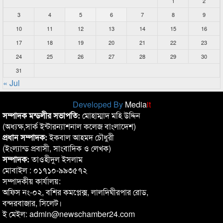
1
2
3
4
5
6
7
8
9
10
11
12
13
14
15
16
17
18
19
20
21
22
23
24
25
26
27
28
29
30
31
« Jul
Developed By
Media
it
সম্পাদক মন্ডলীর সভাপতি:
মোহাম্মাদ মহি উদ্দিন
(অধ্যক্ষ,সার্ক ইন্টারন্যাশনাল কলেজ বাংলাদেশ)
প্রধান সম্পাদক:
ইকবাল আহমদ চৌধুরী
(ইংল্যান্ড প্রবাসী, সাংবাদিক ও লেখক)
সম্পাদক:
তাওহীদুল ইসলাম
মোবাইল : ০১৭১০-৯৯৩৫৭২
সম্পাদকীয় কার্যালয়:
অফিস নং-০২, বশির কমপ্লেক্স, লালদিঘীরপার রোড,
বন্দরবাজার, সিলেট।
ই মেইল: admin@newschamber24.com