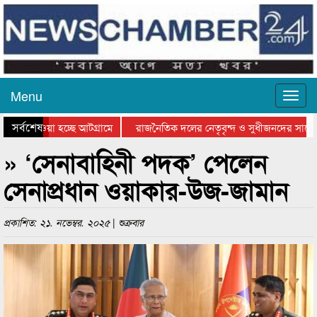
Menu
সর্বশেষ
িয়ে যাওয়া হচ্ছে আটগ্রামে
রাজনৈতিক দলের নেতৃবৃন্দ ও সুধীজনদের সাথে 
তিযোগিতার পুরস্কার বিতরণ সম্পন্ন
সিলেটে বাংলাদেশ গ্রুপ থিয়েটার ফেডারেশানের ব
» ‘সেনাবাহিনী পদক’ পেলেন
সেনাপ্রধান ওয়াকার-উজ-জামান
প্রকাশিত: ২১. নভেম্বর. ২০২৫ | শুক্রবার