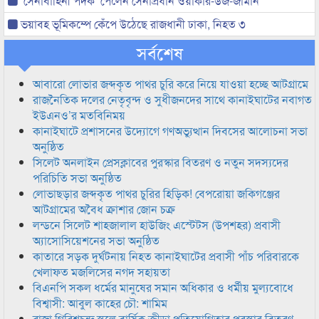
‘সেনাবাহিনী পদক’ পেলেন সেনাপ্রধান ওয়াকার-উজ-জামান
ভয়াবহ ভূমিকম্পে কেঁপে উঠেছে রাজধানী ঢাকা, নিহত ৩
সর্বশেষ
আবারো লোভার জব্দকৃত পাথর চুরি করে নিয়ে যাওয়া হচ্ছে আটগ্রামে
রাজনৈতিক দলের নেতৃবৃন্দ ও সুধীজনদের সাথে কানাইঘাটের নবাগত
ইউএনও’র মতবিনিময়
কানাইঘাটে প্রশাসনের উদ্যোগে গণঅভ্যুত্থান দিবসের আলোচনা সভা
অনুষ্ঠিত
সিলেট অনলাইন প্রেসক্লাবের পুরস্কার বিতরণ ও নতুন সদস্যদের
পরিচিতি সভা অনুষ্ঠিত
লোভাছড়ার জব্দকৃত পাথর চুরির হিড়িক! বেপরোয়া জকিগঞ্জের
আটগ্রামের অবৈধ ক্রাশার জোন চক্র
লন্ডনে সিলেট শাহজালাল হাউজিং এস্টেটস (উপশহর) প্রবাসী
অ্যাসোসিয়েশনের সভা অনুষ্ঠিত
কাতারে সড়ক দুর্ঘটনায় নিহত কানাইঘাটের প্রবাসী পাঁচ পরিবারকে
খেলাফত মজলিসের নগদ সহায়তা
বিএনপি সকল ধর্মের মানুষের সমান অধিকার ও ধর্মীয় মুল্যবোধে
বিশ্বাসী: আবুল কাহের চৌ: শামিম
রাজা গিরিশচন্দ্র স্কুলে বার্ষিক ক্রীড়া প্রতিযোগিতার পুরস্কার বিতরণ