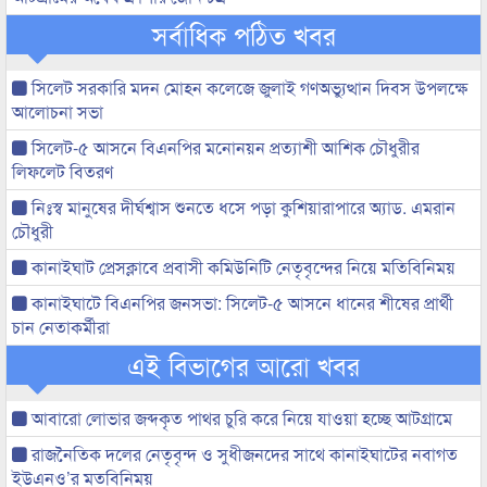
সর্বাধিক পঠিত খবর
সিলেট সরকারি মদন মোহন কলেজে জুলাই গণঅভ্যুত্থান দিবস উপলক্ষে
আলোচনা সভা
সিলেট-৫ আসনে বিএনপির মনোনয়ন প্রত্যাশী আশিক চৌধুরীর
লিফলেট বিতরণ
নিঃস্ব মানুষের দীর্ঘশ্বাস শুনতে ধসে পড়া কুশিয়ারাপারে অ্যাড. এমরান
চৌধুরী
কানাইঘাট প্রেসক্লাবে প্রবাসী কমিউনিটি নেতৃবৃন্দের নিয়ে মতিবিনিময়
কানাইঘাটে বিএনপির জনসভা: সিলেট-৫ আসনে ধানের শীষের প্রার্থী
চান নেতাকর্মীরা
এই বিভাগের আরো খবর
আবারো লোভার জব্দকৃত পাথর চুরি করে নিয়ে যাওয়া হচ্ছে আটগ্রামে
রাজনৈতিক দলের নেতৃবৃন্দ ও সুধীজনদের সাথে কানাইঘাটের নবাগত
ইউএনও’র মতবিনিময়