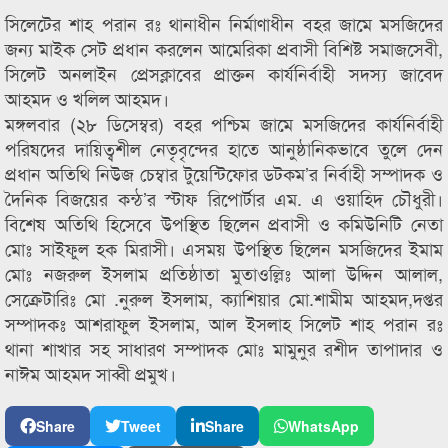
সিলেটের শাহ পরান রঃ থানাধীন নির্মাণাধীন বহর জামে মসজিদের
জন্য মাইক সেট প্রধান করলেন আমেরিকা প্রবাসী বিশিষ্ট সমাজসেবী,
সিলেট অনলাইন প্রেসক্লাবের প্রাক্তন কার্যনির্বাহী সদস্য জাবেদ
আহমদ ও খলিল আহমদ।
মঙ্গলবার (২৮ ডিসেম্বর) বহর পশ্চিম জামে মসজিদের কার্যনির্বাহী
পরিষদের দায়িত্বশীল নেতৃবৃন্দের হাতে আনুষ্ঠানিকভাবে তুলে দেন
প্রধান অতিথি নিউজ চেম্বার টুয়েন্টিফোর ডটকম’র নির্বাহী সম্পাদক ও
দৈনিক বিজয়ের কন্ঠ’র স্টাফ রিপোর্টার এম. এ ওয়াহিদ চৌধুরী।
বিশেষ অতিথি হিসেবে উপস্থিত ছিলেন প্রবাসী ও কমিউনিটি নেতা
মোঃ সাইফুল হক মিরাসী। এসময় উপস্থিত ছিলেন মসজিদের ইমাম
মোঃ নজরুল ইসলাম প্রতিষ্ঠাতা মুতাওল্লিঃ আলা উদ্দিন আলাল,
সেক্রেটারিঃ মো .নুরুল ইসলাম, ক্যাশিয়ার মো.শামীম আহমদ,দপ্তর
সম্পাদকঃ আশরাফুল ইসলাম, আল ইসলাহ সিলেট শাহ পরান রঃ
থানা শাখার সহ সাধারণ সম্পাদক মোঃ মামুনুর রশীদ তাপাদার ও
নাঈম আহমদ সাব্বী প্রমুখ।
Share
Tweet
Share
WhatsApp