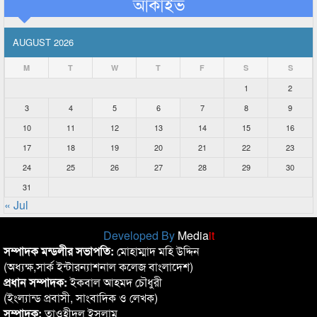
আর্কাইভ
AUGUST 2026
M
T
W
T
F
S
S
1
2
3
4
5
6
7
8
9
10
11
12
13
14
15
16
17
18
19
20
21
22
23
24
25
26
27
28
29
30
31
« Jul
Developed By
Media
it
সম্পাদক মন্ডলীর সভাপতি:
মোহাম্মাদ মহি উদ্দিন
(অধ্যক্ষ,সার্ক ইন্টারন্যাশনাল কলেজ বাংলাদেশ)
প্রধান সম্পাদক:
ইকবাল আহমদ চৌধুরী
(ইংল্যান্ড প্রবাসী, সাংবাদিক ও লেখক)
সম্পাদক:
তাওহীদুল ইসলাম