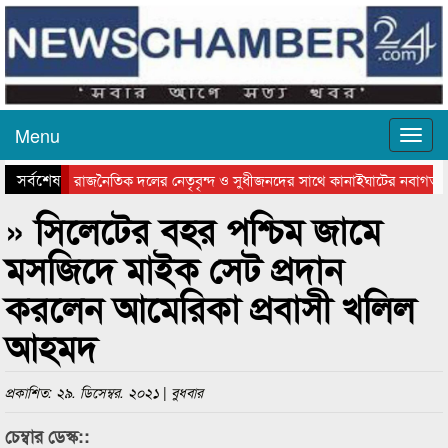
Menu
সর্বশেষ
রাজনৈতিক দলের নেতৃবৃন্দ ও সুধীজনদের সাথে কানাইঘাটের নবাগত 
সিলেটে বাংলাদেশ গ্রুপ থিয়েটার ফেডারেশানের বিভাগীয় অভিনয় কর্মশালা
» সিলেটের বহর পশ্চিম জামে
মসজিদে মাইক সেট প্রদান
করলেন আমেরিকা প্রবাসী খলিল
আহমদ
প্রকাশিত: ২৯. ডিসেম্বর. ২০২১ | বুধবার
চেম্বার ডেস্ক::