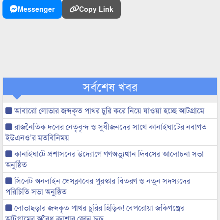
Messenger
Copy Link
সর্বশেষ খবর
আবারো লোভার জব্দকৃত পাথর চুরি করে নিয়ে যাওয়া হচ্ছে আটগ্রামে
রাজনৈতিক দলের নেতৃবৃন্দ ও সুধীজনদের সাথে কানাইঘাটের নবাগত
ইউএনও’র মতবিনিময়
কানাইঘাটে প্রশাসনের উদ্যোগে গণঅভ্যুত্থান দিবসের আলোচনা সভা
অনুষ্ঠিত
সিলেট অনলাইন প্রেসক্লাবের পুরস্কার বিতরণ ও নতুন সদস্যদের
পরিচিতি সভা অনুষ্ঠিত
লোভাছড়ার জব্দকৃত পাথর চুরির হিড়িক! বেপরোয়া জকিগঞ্জের
আটগ্রামের অবৈধ ক্রাশার জোন চক্র