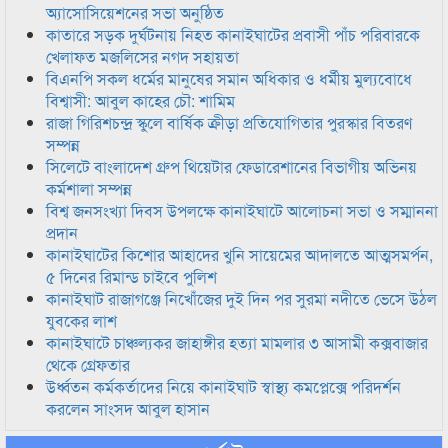
অ্যাসোসিয়েশনের সভা অনুষ্ঠিত
কাতারে সড়ক দুর্ঘটনায় নিহত কানাইঘাটের প্রবাসী পাঁচ পরিবারকে
খেলাফত মজলিসের নগদ সহায়তা
বিএনপি সকল ধর্মের মানুষের সমান অধিকার ও ধর্মীয় মুল্যবোধে
বিশ্বাসী: আবুল কাহের চৌ: শামিম
রাজা গিরিশচন্দ্র স্কুলে বার্ষিক ক্রীড়া প্রতিযোগিতার পুরস্কার বিতরণ
সম্পন্ন
সিলেটে বাংলাদেশ গ্রুপ থিয়েটার ফেডারেশানের বিভাগীয় অভিনয়
কর্মশালা সম্পন্ন
বিশ্ব জনসংখ্যা দিবস উপলক্ষে কানাইঘাটে আলোচনা সভা ও সম্মাননা
প্রদান
কানাইঘাটের কিশোর আহাদের খুনি সায়েমের আদালতে আত্মসমর্পন,
৫ দিনের রিমান্ড চাইবে পুলিশ
কানাইঘাট রাজাগঞ্জে নিখোঁজের দুই দিন পর সুরমা নদীতে ভেসে উঠল
যুবকের লাশ
কানাইঘাটে চাঞ্চল্যকর জাহাঙ্গীর হত্যা মামলার ৩ আসামী কক্সবাজার
থেকে গ্রেফতার
উর্ধ্বতন কর্মকর্তাদের নিয়ে কানাইঘাট স্বাস্থ্য কমপ্লেক্সে পরিদর্শন
করলেন সাংসদ আবুল হাসান