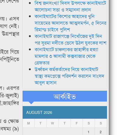
করলে দেশের
বিশ্ব জনসংখ্যা দিবস উপলক্ষে কানাইঘাটে
আলোচনা সভা ও সম্মাননা প্রদান
কানাইঘাটের কিশোর আহাদের খুনি
িত নয়। এসব
সায়েমের আদালতে আত্মসমর্পন, ৫ দিনের
সুযোগ নেই।
রিমান্ড চাইবে পুলিশ
উগ্রপন্থার
কানাইঘাট রাজাগঞ্জে নিখোঁজের দুই দিন
পর সুরমা নদীতে ভেসে উঠল যুবকের লাশ
কানাইঘাটে চাঞ্চল্যকর জাহাঙ্গীর হত্যা
াইরে গিয়ে
মামলার ৩ আসামী কক্সবাজার থেকে
নপিটুনিতে
গ্রেফতার
উর্ধ্বতন কর্মকর্তাদের নিয়ে কানাইঘাট
স্বাস্থ্য কমপ্লেক্সে পরিদর্শন করলেন সাংসদ
আবুল হাসান
ছিল। এরপর
আর্কাইভ
রি-জুলাই)
জাহাঙ্গির
AUGUST 2026
ষ ও ক্ষোভ
M
T
W
T
F
S
S
বৈষম্য (৯)
1
2