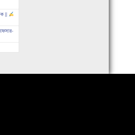
োক ||
 আফসার-