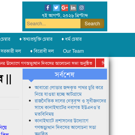
৭ই আগস্ট, ২০২৬ খ্রিস্টাব্দ
চেম্বার
♦ তথ্যপ্রযুক্তি চেম্বার
♦ ধর্ম চেম্বার
 সরকারী দল
♦ বিরোধী দল
Our Team
উদ্যোগে গণঅভ্যুত্থান দিবসের আলোচনা সভা অনুষ্ঠিত
সিলেট অনলাইন প্রেসক্লা
সর্বশেষ
 ||
আবারো লোভার জব্দকৃত পাথর চুরি করে
নিয়ে যাওয়া হচ্ছে আটগ্রামে
রাজনৈতিক দলের নেতৃবৃন্দ ও সুধীজনদের
সাথে কানাইঘাটের নবাগত ইউএনও’র
মতবিনিময়
কানাইঘাটে প্রশাসনের উদ্যোগে
নিয়ে
গণঅভ্যুত্থান দিবসের আলোচনা সভা
অনুষ্ঠিত
িন্তু