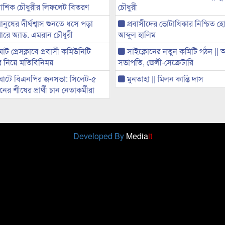
ী আশিক চৌধুরীর লিফলেট বিতরণ
চৌধুরী
মানুষের দীর্ঘশ্বাস শুনতে ধসে পড়া
প্রবাসীদের ভোটাধিকার নিশ্চিত হ
ারে অ্যাড. এমরান চৌধুরী
আব্দুল হালিম
ট প্রেসক্লাবে প্রবাসী কমিউনিটি
সাইক্লোনের নতুন কমিটি গঠন ||
ের নিয়ে মতিবিনিময়
সভাপতি, জেলী-সেক্রেটারি
ঘাটে বিএনপির জনসভা: সিলেট-৫
মুনতাহা || মিলন কান্তি দাস
র শীষের প্রার্থী চান নেতাকর্মীরা
Developed By
Media
it