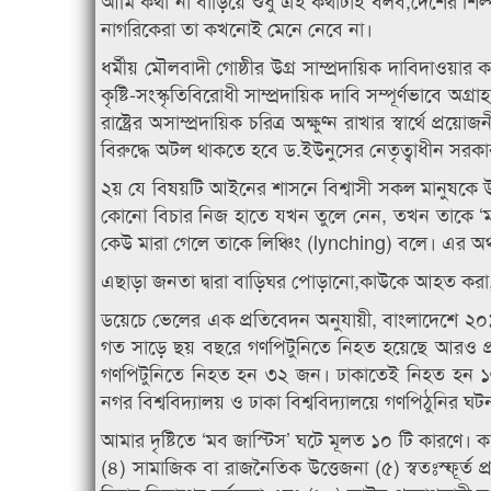
আমি কথা না বাড়িয়ে শুধু এই কথাটাই বলব,দেশের শিল্পস
নাগরিকেরা তা কখনোই মেনে নেবে না।
ধর্মীয় মৌলবাদী গোষ্ঠীর উগ্র সাম্প্রদায়িক দাবিদাওয়া
কৃষ্টি-সংস্কৃতিবিরোধী সাম্প্রদায়িক দাবি সম্পূর্ণভাবে অগ
রাষ্ট্রের অসাম্প্রদায়িক চরিত্র অক্ষুণ্ন রাখার স্বার্থ
বিরুদ্ধে অটল থাকতে হবে ড.ইউনুসের নেতৃত্বাধীন সরক
২য় যে বিষয়টি আইনের শাসনে বিশ্বাসী সকল মানুষকে উদ
কোনো বিচার নিজ হাতে যখন তুলে নেন, তখন তাকে ‘ম
কেউ মারা গেলে তাকে লিঞ্চিং (lynching) বলে। এর অর্থ 
এছাড়া জনতা দ্বারা বাড়িঘর পোড়ানো,কাউকে আহত করা,
ডয়েচে ভেলের এক প্রতিবেদন অনুযায়ী, বাংলাদেশে ২
গত সাড়ে ছয় বছরে গণপিটুনিতে নিহত হয়েছে আরও প্র
গণপিটুনিতে নিহত হন ৩২ জন। ঢাকাতেই নিহত হন ১৬ 
নগর বিশ্ববিদ্যালয় ও ঢাকা বিশ্ববিদ্যালয়ে গণপিঠুনির ঘ
আমার দৃষ্টিতে ‘মব জাস্টিস’ ঘটে মূলত ১০ টি কারণে। 
(৪) সামাজিক বা রাজনৈতিক উত্তেজনা (৫) স্বতঃস্ফূর্ত প