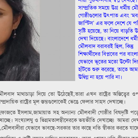
সাম্প্রতিক সময়ে উগ্র ধর্মীয় ম
গোষ্ঠীগুলোর উৎপাত এবং ‘মব
জাস্টিস’ এর ফলে দেশে যে পরি
সৃষ্টি হয়েছে, তা নিয়ে বাড়তি উদ
দেখা দিয়েছে। বাংলাদেশে ধর্মী
মৌলবাদ বরাবরই ছিল, কিন্তু
শিক্ষার্থীদের বিপ্লবের পর বাং
যেভাবে ভূতের মতো উল্টো দি
হাঁটতে শুরু করেছে, তাতে আম
উদ্বিগ্ন না হয়ে পারি না।
 মৌলবাদ মাথাচাড়া দিয়ে তো উঠেছেই,তারা এখন রাষ্ট্রের অস্তিত্বে
রদায়িক রাষ্ট্রের মূল স্তম্ভগুলোকেই ভেঙে ফেলার সাহস দেখাচ্ছে।
হেফাজতে ইসলাম,জামায়াত সহ অন্যান্য মৌলবাদী গোষ্ঠীর বিষদৃষ্টি পড
স দেখাচ্ছে। সংখ্যালঘু ও ভিন্নমতালম্বীদেরকে ভয়ভীতি দেখাচ্ছে৷ আমরা দে
ে,মৌলবাদীরা যেভাবে ভাবছে-সরকার তার কাছে নতি স্বীকার করতে যাচ্