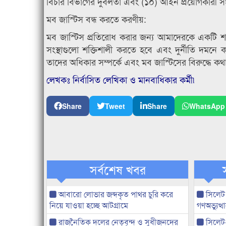
বিচার বিভাগের দুর্বলতা এবং (১০) আইন প্রয়োগকারী সংস
মব জাস্টিস বন্ধ করতে করণীয়:
মব জাস্টিস প্রতিরোধ করার জন্য আমাদেরকে একটি শক্ত
সংস্থাগুলো শক্তিশালী করতে হবে এবং দুর্নীতি দমনে 
তাদের অধিকার সম্পর্কে এবং মব জাস্টিসের বিরুদ্ধে ক
লেখকঃ নির্বাসিত লেখিকা ও মানবাধিকার কর্মী৷
Share
Tweet
Share
WhatsApp
সর্বশেষ খবর
আবারো লোভার জব্দকৃত পাথর চুরি করে
সিলেট
নিয়ে যাওয়া হচ্ছে আটগ্রামে
গণঅভ্যুত
রাজনৈতিক দলের নেতৃবৃন্দ ও সুধীজনদের
সিলেট