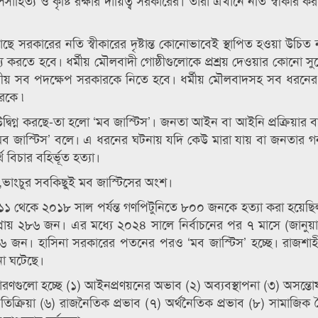
াহিত্য ও কৃষ্টি রক্ষার দায়িত্ব সরকারের। তারা এখানে নতি স্বীকার 
র কাছে সরকারের নতি স্বীকারের দৃষ্টান্ত কোনোভাবেই স্থাপিত হওয়া উচ
্রাহ্য করতে হবে। ধর্মীয় মৌলবাদী গোষ্ঠীগুলোকে প্রশ্রয় দেওয়ার কোনো 
ে প্রয়োজনীয় সব পদক্ষেপ সরকারকে নিতে হবে। ধর্মীয় মৌলবাদসহ সব ধরনের 
ারকে ৷
্বিগ্ন করছে-তা হলো ‘মব জাস্টিস’। জনতা আইন বা আইনি প্রক্রিয়ার ব
ব জাস্টিস’ বলে। এ ধরনের ঘটনায় যদি কেউ মারা যায় বা জনতার গ
বিচার বহির্ভূত হত্যা।
ভাংচুর সবকিছুই মব জাস্টিসের অংশ।
০১১ থেকে ২০১৮ সাল পর্যন্ত গণপিটুনিতে ৮০০ জনকে হত্যা করা হয়ে
ায় ২৮৬ জন। এর মধ্যে ২০২৪ সালে নির্বাচনের পর ৭ মাসে (জানুয়া
জন। হাসিনা সরকারের পতনের পরও ‘মব জাস্টিস’ হচ্ছে। রাজশাহী,
টনা ঘটেছে।
কারণগুলো হচ্ছে (১) আইনপ্রণয়নের অভাব (২) অব্যবস্থাপনা (৩) অসন্তো
্রতিক্রিয়া (৬) রাজনৈতিক প্রভাব (৭) অর্থনৈতিক প্রভাব (৮) সামাজিক 