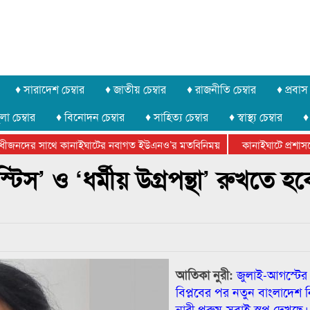
♦ সারাদেশ চেম্বার
♦ জাতীয় চেম্বার
♦ রাজনীতি চেম্বার
♦ প্রবাস 
লা চেম্বার
♦ বিনোদন চেম্বার
♦ সাহিত্য চেম্বার
♦ স্বাস্থ্য চেম্বার
♦
ীজনদের সাথে কানাইঘাটের নবাগত ইউএনও’র মতবিনিময়
কানাইঘাটে প্রশাসনের 
ফেডারেশানের বিভাগীয় অভিনয় কর্মশালা সম্পন্ন
িস’ ও ‘ধর্মীয় উগ্রপন্থা’ রুখতে হবে
আতিকা নুরী:
জুলাই-আগস্টের
বিপ্লবের পর নতুন বাংলাদেশ 
নারী পুরুষ-সবাই স্বপ্ন দেখছে। ক