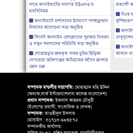
সাথে কানাইঘাটের নবাগত ইউএনও’র
প্রত্যাশ
মতবিনিময়
নিঃস্ব 
কানাইঘাটে প্রশাসনের উদ্যোগে গণঅভ্যুত্থান
কুশিয়ারাপ
দিবসের আলোচনা সভা অনুষ্ঠিত
কানাইঘা
সিলেট অনলাইন প্রেসক্লাবের পুরস্কার বিতরণ
নেতৃবৃন্দ
ও নতুন সদস্যদের পরিচিতি সভা অনুষ্ঠিত
কানাই
লোভাছড়ার জব্দকৃত পাথর চুরির হিড়িক!
আসনে ধানে
বেপরোয়া জকিগঞ্জের আটগ্রামের অবৈধ ক্রাশার
জোন চক্র
সম্পাদক মন্ডলীর সভাপতি:
মোহাম্মাদ মহি উদ্দিন
(অধ্যক্ষ,সার্ক ইন্টারন্যাশনাল কলেজ বাংলাদেশ)
প্রধান সম্পাদক:
ইকবাল আহমদ চৌধুরী
(ইংল্যান্ড প্রবাসী, সাংবাদিক ও লেখক)
সম্পাদক:
তাওহীদুল ইসলাম
মোবাইল : ০১৭১০-৯৯৩৫৭২
সম্পাদকীয় কার্যালয়:
অফিস নং-০২, বশির কমপ্লেক্স, লালদিঘীরপার