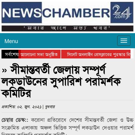
Menu
সর্বশেষ
ান দিবসের আলোচনা সভা অনুষ্ঠিত
সিলেট অনলাইন প্রেসক্লাবের পুরস্কার বিতরণ
আলোচনা সভা ও সম্মাননা প্রদান
কানাইঘাটের কিশোর আহাদের খুনি সায়েমের আদ
» সীমান্তবর্তী জেলায় সম্পূর্ণ
লকডাউনের সুপারিশ পরামর্শক
কমিটির
প্রকাশিত: ০২. জুন. ২০২১ | বুধবার
করোনা প্রতিরোধে দেশের সীমান্তবর্তী জেলা ও উচ্চ
চেম্বার ডেস্ক::
সংক্রমিত এলাকায় অঞ্চল ভিত্তিক সম্পূর্ণ লকডাউন দেওয়ার পরামর্শ
দিয়েছে কারিগরি পরামর্শক কমিটি।