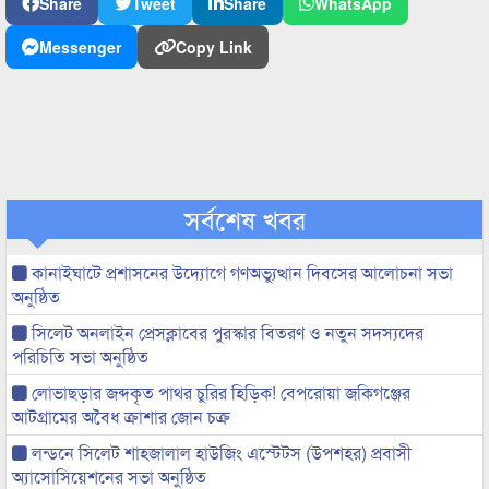
Share
Tweet
Share
WhatsApp
Messenger
Copy Link
সর্বশেষ খবর
কানাইঘাটে প্রশাসনের উদ্যোগে গণঅভ্যুত্থান দিবসের আলোচনা সভা
অনুষ্ঠিত
সিলেট অনলাইন প্রেসক্লাবের পুরস্কার বিতরণ ও নতুন সদস্যদের
পরিচিতি সভা অনুষ্ঠিত
লোভাছড়ার জব্দকৃত পাথর চুরির হিড়িক! বেপরোয়া জকিগঞ্জের
আটগ্রামের অবৈধ ক্রাশার জোন চক্র
লন্ডনে সিলেট শাহজালাল হাউজিং এস্টেটস (উপশহর) প্রবাসী
অ্যাসোসিয়েশনের সভা অনুষ্ঠিত