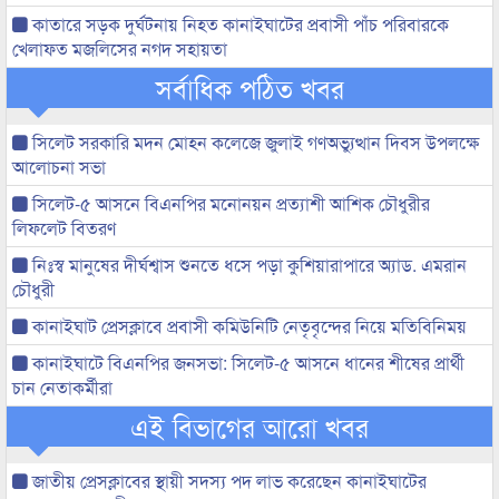
কাতারে সড়ক দুর্ঘটনায় নিহত কানাইঘাটের প্রবাসী পাঁচ পরিবারকে
খেলাফত মজলিসের নগদ সহায়তা
সর্বাধিক পঠিত খবর
সিলেট সরকারি মদন মোহন কলেজে জুলাই গণঅভ্যুত্থান দিবস উপলক্ষে
আলোচনা সভা
সিলেট-৫ আসনে বিএনপির মনোনয়ন প্রত্যাশী আশিক চৌধুরীর
লিফলেট বিতরণ
নিঃস্ব মানুষের দীর্ঘশ্বাস শুনতে ধসে পড়া কুশিয়ারাপারে অ্যাড. এমরান
চৌধুরী
কানাইঘাট প্রেসক্লাবে প্রবাসী কমিউনিটি নেতৃবৃন্দের নিয়ে মতিবিনিময়
কানাইঘাটে বিএনপির জনসভা: সিলেট-৫ আসনে ধানের শীষের প্রার্থী
চান নেতাকর্মীরা
এই বিভাগের আরো খবর
জাতীয় প্রেসক্লাবের স্থায়ী সদস্য পদ লাভ করেছেন কানাইঘাটের