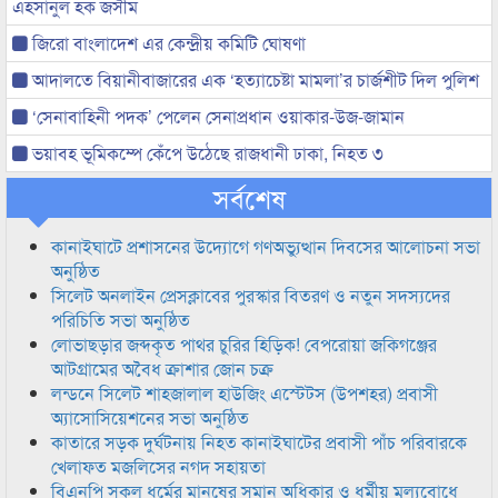
এহসানুল হক জসীম
জিরো বাংলাদেশ এর কেন্দ্রীয় কমিটি ঘোষণা
আদালতে বিয়ানীবাজারের এক ‘হত্যাচেষ্টা মামলা’র চার্জশীট দিল পুলিশ
‘সেনাবাহিনী পদক’ পেলেন সেনাপ্রধান ওয়াকার-উজ-জামান
ভয়াবহ ভূমিকম্পে কেঁপে উঠেছে রাজধানী ঢাকা, নিহত ৩
সর্বশেষ
কানাইঘাটে প্রশাসনের উদ্যোগে গণঅভ্যুত্থান দিবসের আলোচনা সভা
অনুষ্ঠিত
সিলেট অনলাইন প্রেসক্লাবের পুরস্কার বিতরণ ও নতুন সদস্যদের
পরিচিতি সভা অনুষ্ঠিত
লোভাছড়ার জব্দকৃত পাথর চুরির হিড়িক! বেপরোয়া জকিগঞ্জের
আটগ্রামের অবৈধ ক্রাশার জোন চক্র
লন্ডনে সিলেট শাহজালাল হাউজিং এস্টেটস (উপশহর) প্রবাসী
অ্যাসোসিয়েশনের সভা অনুষ্ঠিত
কাতারে সড়ক দুর্ঘটনায় নিহত কানাইঘাটের প্রবাসী পাঁচ পরিবারকে
খেলাফত মজলিসের নগদ সহায়তা
বিএনপি সকল ধর্মের মানুষের সমান অধিকার ও ধর্মীয় মুল্যবোধে