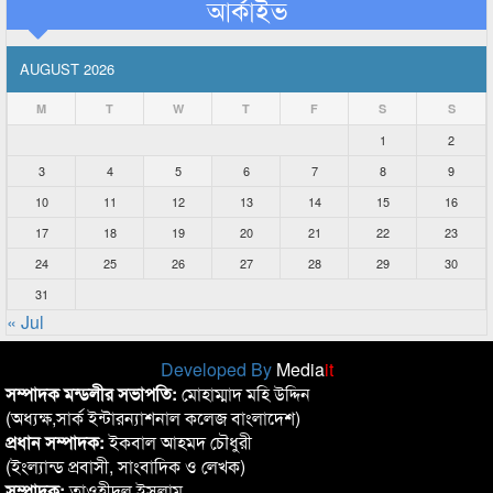
আর্কাইভ
AUGUST 2026
M
T
W
T
F
S
S
1
2
3
4
5
6
7
8
9
10
11
12
13
14
15
16
17
18
19
20
21
22
23
24
25
26
27
28
29
30
31
« Jul
Developed By
Media
it
সম্পাদক মন্ডলীর সভাপতি:
মোহাম্মাদ মহি উদ্দিন
(অধ্যক্ষ,সার্ক ইন্টারন্যাশনাল কলেজ বাংলাদেশ)
প্রধান সম্পাদক:
ইকবাল আহমদ চৌধুরী
(ইংল্যান্ড প্রবাসী, সাংবাদিক ও লেখক)
সম্পাদক:
তাওহীদুল ইসলাম