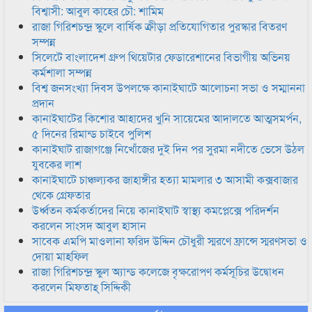
বিশ্বাসী: আবুল কাহের চৌ: শামিম
রাজা গিরিশচন্দ্র স্কুলে বার্ষিক ক্রীড়া প্রতিযোগিতার পুরস্কার বিতরণ
সম্পন্ন
সিলেটে বাংলাদেশ গ্রুপ থিয়েটার ফেডারেশানের বিভাগীয় অভিনয়
কর্মশালা সম্পন্ন
বিশ্ব জনসংখ্যা দিবস উপলক্ষে কানাইঘাটে আলোচনা সভা ও সম্মাননা
প্রদান
কানাইঘাটের কিশোর আহাদের খুনি সায়েমের আদালতে আত্মসমর্পন,
৫ দিনের রিমান্ড চাইবে পুলিশ
কানাইঘাট রাজাগঞ্জে নিখোঁজের দুই দিন পর সুরমা নদীতে ভেসে উঠল
যুবকের লাশ
কানাইঘাটে চাঞ্চল্যকর জাহাঙ্গীর হত্যা মামলার ৩ আসামী কক্সবাজার
থেকে গ্রেফতার
উর্ধ্বতন কর্মকর্তাদের নিয়ে কানাইঘাট স্বাস্থ্য কমপ্লেক্সে পরিদর্শন
করলেন সাংসদ আবুল হাসান
সাবেক এমপি মাওলানা ফরিদ উদ্দিন চৌধুরী স্মরণে ফ্রান্সে স্মরণসভা ও
দোয়া মাহফিল
রাজা গিরিশচন্দ্র স্কুল অ্যান্ড কলেজে বৃক্ষরোপণ কর্মসূচির উদ্বোধন
করলেন মিফতাহ্ সিদ্দিকী