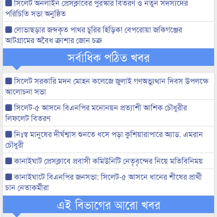
সিলেট অনলাইন প্রেসক্লাবের পুরস্কার বিতরণ ও নতুন সদস্যদের
পরিচিতি সভা অনুষ্ঠিত
লোভাছড়ার জব্দকৃত পাথর চুরির হিড়িক! বেপরোয়া জকিগঞ্জের
আটগ্রামের অবৈধ ক্রাশার জোন চক্র
সর্বাধিক পঠিত খবর
সিলেট সরকারি মদন মোহন কলেজে জুলাই গণঅভ্যুত্থান দিবস উপলক্ষে
আলোচনা সভা
সিলেট-৫ আসনে বিএনপির মনোনয়ন প্রত্যাশী আশিক চৌধুরীর
লিফলেট বিতরণ
নিঃস্ব মানুষের দীর্ঘশ্বাস শুনতে ধসে পড়া কুশিয়ারাপারে অ্যাড. এমরান
চৌধুরী
কানাইঘাট প্রেসক্লাবে প্রবাসী কমিউনিটি নেতৃবৃন্দের নিয়ে মতিবিনিময়
কানাইঘাটে বিএনপির জনসভা: সিলেট-৫ আসনে ধানের শীষের প্রার্থী
চান নেতাকর্মীরা
এই বিভাগের আরো খবর