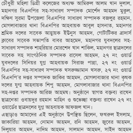
চৌধুরী মহিলা ডিগ্রী কলেজের অধ্যক্ষ আমিরুল আলম খান দুলাল,
মহানগর বিএনপির সহ-সাধারণ সম্পাদক মোর্শেদ আহমদ মুকুল,
দক্ষিণ সুরমা উপজেলা বিএনপির সাধারণ সম্পাদক বজলুর রহমান,
মোগলাবাজার থানা বিএনপির আহবায়ক আবুল হাসনাত, মহানগর
শ্রমিক দলের সাবেক আহ্বায়ক ইউনুস আহমদ, গোটাটিকর ব্রাদার্স
ক্লাবের সাবেক সভাপতি বাবর আহমেদ, মহানগর যুবদলের সহ-
সাধারণ সম্পাদক শাহরিয়ার মোরশেদ খান শাকিল, মহানগর ছাত্রদলের
সাবেক সহ সাংগঠনিক সম্পাদক রাসেল আহমদ, ২৭ নং ওয়ার্ড
যুবদলের সিনিয়র যুগ্ন আহবায়ক সিরাজ পান্না, ২৭ নং ওয়ার্ড
বিএনপির সহ-সাধারণ সম্পাদক খসরুজ্জামান খসরু, ২৭ নং ওয়ার্ড
বিএনপি’র দপ্তর সম্পাদক জাকির আহমদ, মোগলাবাজার থানা কৃষক
দলের যুগ্ম আহবায়ক শিপু আহমদ, মোগলাবাজার থানা বিএনপির
সহ-দপ্তর সম্পাদক আরিজ আহমষ। অনুষ্ঠানে স্বাগত বক্তব্য রাখেন
ছাত্রনেতা ওবায়দুর রহমান মাহিন ও শুভেচ্ছা বক্তব্য রাখেন ২৭ নং
ওয়ার্ডের ছাত্রদলের যুগ্ন আহবায়ক আফজল খান।
এছাড়াও আমাদের এই অনুষ্ঠানে উপস্থিত ছিলেন, ফখরুল ইসলাম,
জাকারিয়া আহমদ, নোমান আহমদ, রনি আহমদ, জুবের আহমদ,
দিলুয়ার আহমদ, নাদিম আহমদ, সালমান আহমদ, সাইদ আহমদ