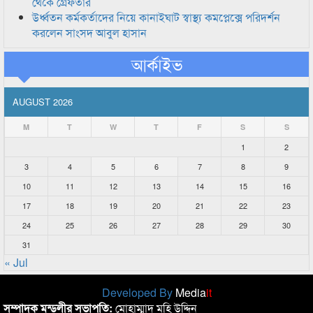
থেকে গ্রেফতার
উর্ধ্বতন কর্মকর্তাদের নিয়ে কানাইঘাট স্বাস্থ্য কমপ্লেক্সে পরিদর্শন
করলেন সাংসদ আবুল হাসান
আর্কাইভ
AUGUST 2026
M
T
W
T
F
S
S
1
2
3
4
5
6
7
8
9
10
11
12
13
14
15
16
17
18
19
20
21
22
23
24
25
26
27
28
29
30
31
« Jul
Developed By
Media
it
সম্পাদক মন্ডলীর সভাপতি:
মোহাম্মাদ মহি উদ্দিন