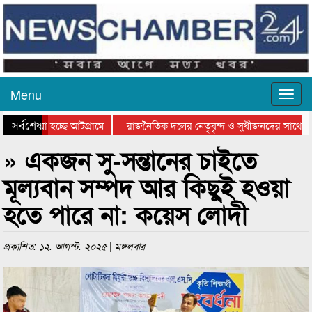
Menu
সর্বশেষ
 যাওয়া হচ্ছে আটগ্রামে
রাজনৈতিক দলের নেতৃবৃন্দ ও সুধীজনদের সাথে কা
োগিতার পুরস্কার বিতরণ সম্পন্ন
সিলেটে বাংলাদেশ গ্রুপ থিয়েটার ফেডারেশানের বিভা
» একজন সু-সন্তানের চাইতে
মূল্যবান সম্পদ আর কিছুই হওয়া
হতে পারে না: কয়েস লোদী
প্রকাশিত: ১২. আগস্ট. ২০২৫ | মঙ্গলবার