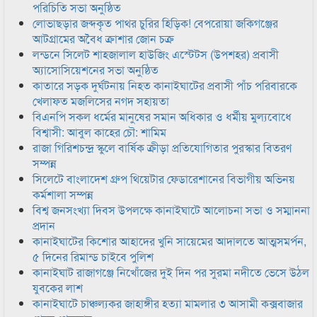
পরিচিতি সভা অনুষ্ঠিত
লোভাছড়ার জব্দকৃত পাথর চুরির হিড়িক! বেপরোয়া জকিগঞ্জের
আটগ্রামের অবৈধ ক্রাশার জোন চক্র
লন্ডনে সিলেট শাহজালাল হাউজিং এস্টেটস (উপশহর) প্রবাসী
অ্যাসোসিয়েশনের সভা অনুষ্ঠিত
কাতারে সড়ক দুর্ঘটনায় নিহত কানাইঘাটের প্রবাসী পাঁচ পরিবারকে
খেলাফত মজলিসের নগদ সহায়তা
বিএনপি সকল ধর্মের মানুষের সমান অধিকার ও ধর্মীয় মুল্যবোধে
বিশ্বাসী: আবুল কাহের চৌ: শামিম
রাজা গিরিশচন্দ্র স্কুলে বার্ষিক ক্রীড়া প্রতিযোগিতার পুরস্কার বিতরণ
সম্পন্ন
সিলেটে বাংলাদেশ গ্রুপ থিয়েটার ফেডারেশানের বিভাগীয় অভিনয়
কর্মশালা সম্পন্ন
বিশ্ব জনসংখ্যা দিবস উপলক্ষে কানাইঘাটে আলোচনা সভা ও সম্মাননা
প্রদান
কানাইঘাটের কিশোর আহাদের খুনি সায়েমের আদালতে আত্মসমর্পন,
৫ দিনের রিমান্ড চাইবে পুলিশ
কানাইঘাট রাজাগঞ্জে নিখোঁজের দুই দিন পর সুরমা নদীতে ভেসে উঠল
যুবকের লাশ
কানাইঘাটে চাঞ্চল্যকর জাহাঙ্গীর হত্যা মামলার ৩ আসামী কক্সবাজার