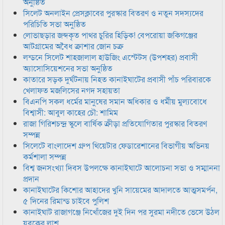
অনুষ্ঠিত
সিলেট অনলাইন প্রেসক্লাবের পুরস্কার বিতরণ ও নতুন সদস্যদের
পরিচিতি সভা অনুষ্ঠিত
লোভাছড়ার জব্দকৃত পাথর চুরির হিড়িক! বেপরোয়া জকিগঞ্জের
আটগ্রামের অবৈধ ক্রাশার জোন চক্র
লন্ডনে সিলেট শাহজালাল হাউজিং এস্টেটস (উপশহর) প্রবাসী
অ্যাসোসিয়েশনের সভা অনুষ্ঠিত
কাতারে সড়ক দুর্ঘটনায় নিহত কানাইঘাটের প্রবাসী পাঁচ পরিবারকে
খেলাফত মজলিসের নগদ সহায়তা
বিএনপি সকল ধর্মের মানুষের সমান অধিকার ও ধর্মীয় মুল্যবোধে
বিশ্বাসী: আবুল কাহের চৌ: শামিম
রাজা গিরিশচন্দ্র স্কুলে বার্ষিক ক্রীড়া প্রতিযোগিতার পুরস্কার বিতরণ
সম্পন্ন
সিলেটে বাংলাদেশ গ্রুপ থিয়েটার ফেডারেশানের বিভাগীয় অভিনয়
কর্মশালা সম্পন্ন
বিশ্ব জনসংখ্যা দিবস উপলক্ষে কানাইঘাটে আলোচনা সভা ও সম্মাননা
প্রদান
কানাইঘাটের কিশোর আহাদের খুনি সায়েমের আদালতে আত্মসমর্পন,
৫ দিনের রিমান্ড চাইবে পুলিশ
কানাইঘাট রাজাগঞ্জে নিখোঁজের দুই দিন পর সুরমা নদীতে ভেসে উঠল
যুবকের লাশ