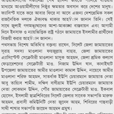
মাধ্যমে আওয়ামীলীগের নিষ্ঠুর ক্ষমতার অবসান করে দেশের মানুষ।
ফ্যাসিস্ট যাতে করে আবার ফিরে না আসে এজন্য দেশপ্রেমিক সকল
রাজনৈতিক দলকে ঐক্যবদ্ধ থাকার আহŸান জানান তিনি। সেই
সাথে জুলাই গণঅভ্যূত্থানের আশা-আকাঙ্খা বাস্তবায়ন এবং আগামী
দিনে ইনসাফ ও ন্যায়ভিত্তিক রাষ্ট্র গঠনে জামায়াতে ইসলামীর প্রার্থীদের
বিজয়ী করার আহŸান জানান।
পথসভায় বিশেষ অতিথি’র বক্তব্য রাখেন, সিলেট জেলা জামায়াতের
সূরাহ সদস্য মাওলানা ফয়জুল্লাহ বাহার, জেলা জামায়াতের
এ্যাসিস্টেন্ট সেক্রেটারী মাওলানা মাসুক আহমদ, জেলা শ্রমিক কল্যাণ
ফেডারেশনের সেক্রেটারী মাও. নিজাম উদ্দিন খান, কানাইঘাট
উপজেলা জামায়াতের আমীর মাওলানা কামাল উদ্দিন, নায়েবে আমীর
মাওলানা শরিফ আহমদ, সাতবাঁক ইউপি চেয়ারম্যান জামায়াত নেতা
আবু তায়্যিব শামীম, দক্ষিণ বাণীগ্রাম ইউপি চেয়ারম্যান জামায়াত
নেতা লোকমান উদ্দিন, পৌর জামায়াতের সেক্রেটারী মাও. ইকবাল
হোসেন, ইসলামী ছাত্রশিবিরের সিলেট জেলার সাবেক সভাপতি মারুফ
আহমদ, প্রবাসী কমিউনিটি নেতা জুনেদ আহম, শিবিরের গাছবাড়ী
সাথী শাখার সভাপতি জায়েদ আহমদ প্রমুখ।