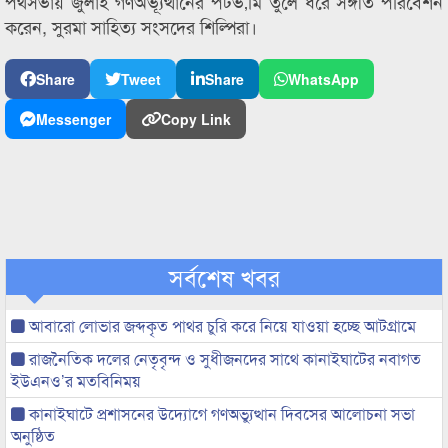
পথসভায় জুলাই গণঅভ্যূত্থানের পটভ‚মি তুলে ধরে সঙ্গীত পরিবেশন
করেন, সুরমা সাহিত্য সংসদের শিল্পিরা।
Share
Tweet
Share
WhatsApp
Messenger
Copy Link
সর্বশেষ খবর
আবারো লোভার জব্দকৃত পাথর চুরি করে নিয়ে যাওয়া হচ্ছে আটগ্রামে
রাজনৈতিক দলের নেতৃবৃন্দ ও সুধীজনদের সাথে কানাইঘাটের নবাগত
ইউএনও’র মতবিনিময়
কানাইঘাটে প্রশাসনের উদ্যোগে গণঅভ্যুত্থান দিবসের আলোচনা সভা
অনুষ্ঠিত