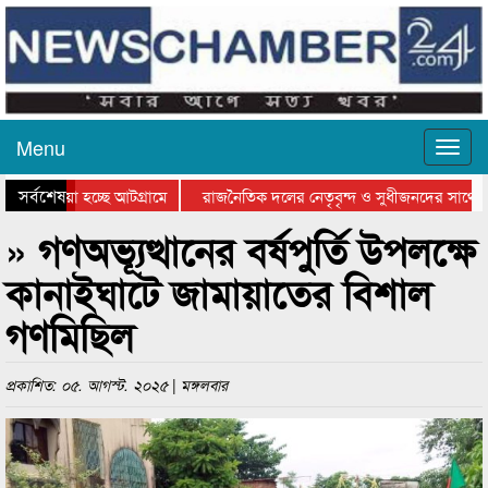
Menu
সর্বশেষ
ে যাওয়া হচ্ছে আটগ্রামে
রাজনৈতিক দলের নেতৃবৃন্দ ও সুধীজনদের সাথে ক
যোগিতার পুরস্কার বিতরণ সম্পন্ন
সিলেটে বাংলাদেশ গ্রুপ থিয়েটার ফেডারেশানের বিভ
» গণঅভ্যূত্থানের বর্ষপুর্তি উপলক্ষে
কানাইঘাটে জামায়াতের বিশাল
গণমিছিল
প্রকাশিত: ০৫. আগস্ট. ২০২৫ | মঙ্গলবার