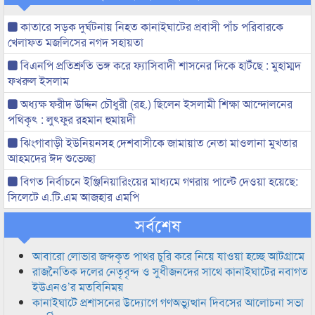
কাতারে সড়ক দুর্ঘটনায় নিহত কানাইঘাটের প্রবাসী পাঁচ পরিবারকে
খেলাফত মজলিসের নগদ সহায়তা
বিএনপি প্রতিশ্রুতি ভঙ্গ করে ফ্যাসিবাদী শাসনের দিকে হাটঁছে : মুহাম্মদ
ফখরুল ইসলাম
অধ্যক্ষ ফরীদ উদ্দিন চৌধুরী (রহ.) ছিলেন ইসলামী শিক্ষা আন্দোলনের
পথিকৃৎ : লুৎফুর রহমান হুমায়দী
ঝিংগাবাড়ী ইউনিয়নসহ দেশবাসীকে জামায়াত নেতা মাওলানা মুখতার
আহমদের ঈদ শুভেচ্ছা
বিগত নির্বাচনে ইঞ্জিনিয়ারিংয়ের মাধ্যমে গণরায় পাল্টে দেওয়া হয়েছে:
সিলেটে এ.টি.এম আজহার এমপি
সর্বশেষ
আবারো লোভার জব্দকৃত পাথর চুরি করে নিয়ে যাওয়া হচ্ছে আটগ্রামে
রাজনৈতিক দলের নেতৃবৃন্দ ও সুধীজনদের সাথে কানাইঘাটের নবাগত
ইউএনও’র মতবিনিময়
কানাইঘাটে প্রশাসনের উদ্যোগে গণঅভ্যুত্থান দিবসের আলোচনা সভা