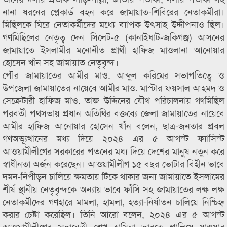
নানা ধরনের প্লেকার্ড বহন করে জামায়াত-শিবিরের নেতাকর্মীরা।
মিছিলকে ঘিরে নেতাকর্মীদের মধ্যে ব্যাপক উৎসাহ উদ্দীপনাও ছিল।
গণমিছিলের নেতৃত্ব দেন সিলেট-৫ (কানাইঘাট-জকিগঞ্জ) আসনের
জামায়াতে ইসলামীর মনোনীত প্রার্থী হাফিজ মাওলানা আনোয়ার
হোসেন খাঁন সহ জামায়াত নেতৃবৃন্দ।
পৌর জামায়াতের আমীর মাও. আব্দুল করিমের সভাপতিত্বে ও
উপজেলা জামায়াতের নায়েবে আমীর মাও. মাস্টার ফয়সাল আহমদ ও
সেক্রেটারী হাফিজ মাও. তাজ উদ্দিনের যৌথ পরিচালনায় গণমিছিল
পরবর্তী পথসভায় প্রধান অতিথির বক্তব্যে জেলা জামায়াতের নায়েবে
আমীর হাফিজ আনোয়ার হোসেন খাঁন বলেন, ছাত্র-জনতার প্রবল
গণঅভ্যূত্থানের মধ্য দিয়ে ২০২৪ এর ৫ আগস্ট ফ্যাসিস্ট
আওয়ামীলীগের সরকারের পতনের মধ্য দিয়ে দেশের মানুষ নতুন করে
স্বাধীনতা অর্জন করেছেন। আওয়ামীলীগ ১৫ বছর ভোটার বিহীন ভাবে
দমন-নিপীড়ন চালিয়ে ক্ষমতায় টিকে থাকার জন্য জামায়াতে ইসলামের
শীর্ষ স্থানীয় নেতৃবৃন্দকে অন্যায় ভাবে ফাঁসি সহ জামায়াতের লক্ষ লক্ষ
নেতাকর্মীদের গণহারে মামলা, হামলা, হত্যা-নির্যাতন চালিয়ে নিশ্চিহ্ন
করার চেষ্টা করেছিল। তিনি আরো বলেন, ২০২৪ এর ৫ আগস্ট
আওয়ামীলীগের সভানেত্রী শেখ হাসিনা ভারতে পালিয়ে যাওয়ার