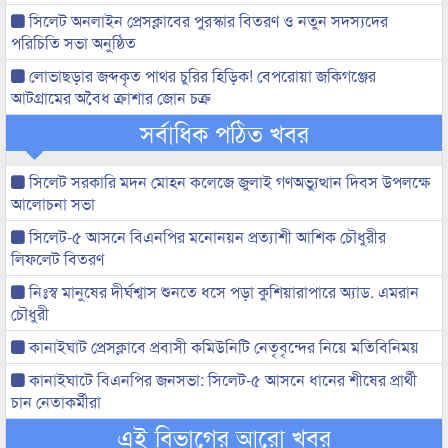
সিলেট অনলাইন প্রেসক্লাবের পুরস্কার বিতরণ ও নতুন সদস্যদের
পরিচিতি সভা অনুষ্ঠিত
লোভাছড়ার জব্দকৃত পাথর চুরির হিড়িক! বেপরোয়া জকিগঞ্জের
আটগ্রামের অবৈধ ক্রাশার জোন চক্র
সর্বাধিক পঠিত খবর
সিলেট সরকারি মদন মোহন কলেজে জুলাই গণঅভ্যুত্থান দিবস উপলক্ষে
আলোচনা সভা
সিলেট-৫ আসনে বিএনপির মনোনয়ন প্রত্যাশী আশিক চৌধুরীর
লিফলেট বিতরণ
নিঃস্ব মানুষের দীর্ঘশ্বাস শুনতে ধসে পড়া কুশিয়ারাপারে অ্যাড. এমরান
চৌধুরী
কানাইঘাট প্রেসক্লাবে প্রবাসী কমিউনিটি নেতৃবৃন্দের নিয়ে মতিবিনিময়
কানাইঘাটে বিএনপির জনসভা: সিলেট-৫ আসনে ধানের শীষের প্রার্থী
চান নেতাকর্মীরা
এই বিভাগের আরো খবর