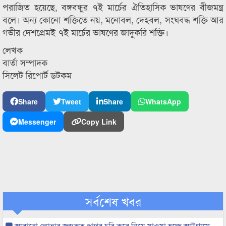
পরাজিত হয়েছে, বঙ্গবন্ধুর ৭ই মার্চের ঐতিহাসিক ভাষণের বীজমন্ত্র
বলে। অন্য কোনো শক্তিতে নয়, মনোবল, দেহবল, সংঘবদ্ধ শক্তি আর
গভীর দেশপ্রেমই ৭ই মার্চের ভাষণের জাদুকরি শক্তি।
লেখক
বার্তা সম্পাদক
সিলেট রিপোর্ট ডটকম
Share
Tweet
Share
WhatsApp
Messenger
Copy Link
সর্বশেষ খবর
আবারো লোভার জব্দকৃত পাথর চুরি করে নিয়ে যাওয়া হচ্ছে আটগ্রামে