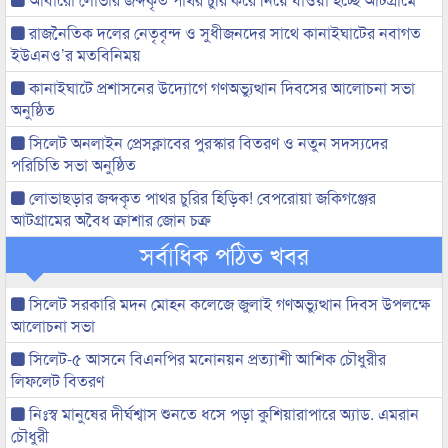
রাজনৈতিক দলের নেতৃবৃন্দ ও সুধীজনদের সাথে কানাইঘাটের নবাগত
ইউএনও’র মতবিনিময়
কানাইঘাটে প্রশাসনের উদ্যোগে গণঅভ্যুত্থান দিবসের আলোচনা সভা
অনুষ্ঠিত
সিলেট অনলাইন প্রেসক্লাবের পুরস্কার বিতরণ ও নতুন সদস্যদের
পরিচিতি সভা অনুষ্ঠিত
লোভাছড়ার জব্দকৃত পাথর চুরির হিড়িক! বেপরোয়া জকিগঞ্জের
আটগ্রামের অবৈধ ক্রাশার জোন চক্র
সর্বাধিক পঠিত খবর
সিলেট সরকারি মদন মোহন কলেজে জুলাই গণঅভ্যুত্থান দিবস উপলক্ষে
আলোচনা সভা
সিলেট-৫ আসনে বিএনপির মনোনয়ন প্রত্যাশী আশিক চৌধুরীর
লিফলেট বিতরণ
নিঃস্ব মানুষের দীর্ঘশ্বাস শুনতে ধসে পড়া কুশিয়ারাপারে অ্যাড. এমরান
চৌধুরী