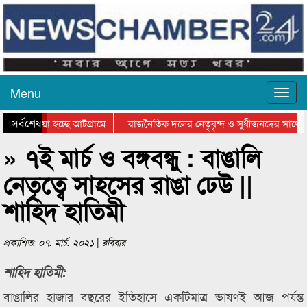
Menu
সর্বশেষ
য়ে যাওয়া হচ্ছে আটগ্রামে
রাজনৈতিক দলের নেতৃবৃন্দ ও সুধীজনদের সাথে 
িযোগিতার পুরস্কার বিতরণ সম্পন্ন
সিলেটে বাংলাদেশ গ্রুপ থিয়েটার ফেডারেশানের বি
» ৭ই মার্চ ও বঙ্গবন্ধু : বাঙালি
নেতৃত্বে সাহসের রাঙা ঢেউ ||
শাহিদ হাতিমী
প্রকাশিত: ০৭. মার্চ. ২০২১ | রবিবার
শাহিদ হাতিমী:
বাঙালির হাজার বছরের ইতিহাসে একটিমাত্র ভাষণই আজ পর্যন্ত