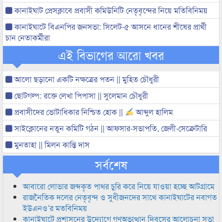
কানাইঘাট প্রেসক্লাবে প্রবাসী কমিউনিটি নেতৃবৃন্দের নিয়ে মতিবিনিময়
কানাইঘাটে বিএনপির জনসভা: সিলেট-৫ আসনে ধানের শীষের প্রার্থী
চান নেতাকর্মীরা
এই বিভাগের আরো খবর
আলো ছড়ানো একটি নক্ষত্রের পতন || মুহিত চৌধুরী
ছোটগল্প: রক্তে লেখা পিপাসা || সুলেমান চৌধুরী
প্রবাসীদের ভোটাধিকার নিশ্চিত হোক ||
আব্দুল হালিম
সাইক্লোনের নতুন কমিটি গঠন || আফসার-সভাপতি, জেলী-সেক্রেটারি
মুনতাহা || মিলন কান্তি দাস
সর্বশেষ
আবারো লোভার জব্দকৃত পাথর চুরি করে নিয়ে যাওয়া হচ্ছে আটগ্রামে
রাজনৈতিক দলের নেতৃবৃন্দ ও সুধীজনদের সাথে কানাইঘাটের নবাগত
ইউএনও’র মতবিনিময়
কানাইঘাটে প্রশাসনের উদ্যোগে গণঅভ্যুত্থান দিবসের আলোচনা সভা