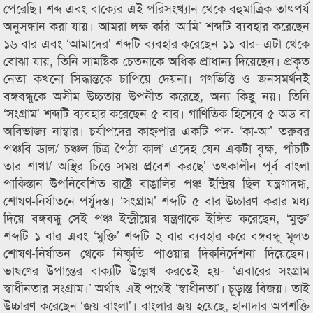
পেরেছি। শব্দ এবং বাক্যের এই পরিসংখ্যান থেকে বহুমাত্রিক তাৎপর্য
অনুসন্ধান করা যায়। আমরা লক্ষ করি ‘আমি’ শব্দটি ব্যবহার করেছেন
১৬ বার এবং ‘আমাদের’ শব্দটি ব্যবহার করেছেন ১১ বার- এটা থেকে
বোঝা যায়, তিনি সামষ্টিক চেতনাকে অধিক প্রাধান্য দিয়েছেন। প্রকৃত
নেতা কখনো সিদ্ধান্তকে চাপিয়ে দেয়না। গণভিত্তি ও জনসমর্থনই
বঙ্গবন্ধুকে অসীম উচ্চতায় উপনীত করেছে, অন্য কিছু নয়। তিনি
‘সংগ্রাম’ শব্দটি ব্যবহার করেছেন ৫ বার। গাণিতিক হিসেবে ৫ অড বা
অবিভাজ্য নাম্বার। চর্যাপদের কাহ্নপার একটি পদ- ‘কা-আ’ তরুবর
পঞ্চবি ডাল/ চঞ্চল চিত্র পৈঠা কাল’ এদেহ যেন একটা বৃক্ষ, পাঁচটি
তার শাখা/ অস্থির চিত্তে সময় প্রবেশ করছে’ তৎকালীন পূর্ব বাংলা
পাকিস্তান উপনিবেশিত রাষ্ট্রে বাঙালির পঞ্চ ইন্দ্রিয় ছিল যন্ত্রণাদগ্ধ,
শোষণ-নির্যাতনে পর্যুদস্ত। ‘সংগ্রাম’ শব্দটি ৫ বার উচ্চারণ করার মধ্য
দিয়ে বঙ্গবন্ধু সেই পঞ্চ ইন্দ্রীয়ের যন্ত্রণাকে ইঙ্গিত করেছেন, ‘মুক্ত’
শব্দটি ১ বার এবং ‘মুক্তি’ শব্দটি ২ বার ব্যবহার করে বঙ্গবন্ধু মূলত
শোষণ-নির্যাতন থেকে নিষ্কৃতি পাওয়ার দিকনির্দেশনা দিয়েছেন।
ভাষণের উপান্তের বাক্যটি উল্লেখ করতেই হয়- ‘এবারের সংগ্রাম
স্বাধীনতার সংগ্রাম।’ অর্থাৎ এই পথেই ‘স্বাধীনতা’। চূড়ান্ত বিজয়। তাই
উচ্চারণ করেছেন ‘জয় বাংলা’। বাংলার জয় হয়েছে, হানাদার অপশক্তি