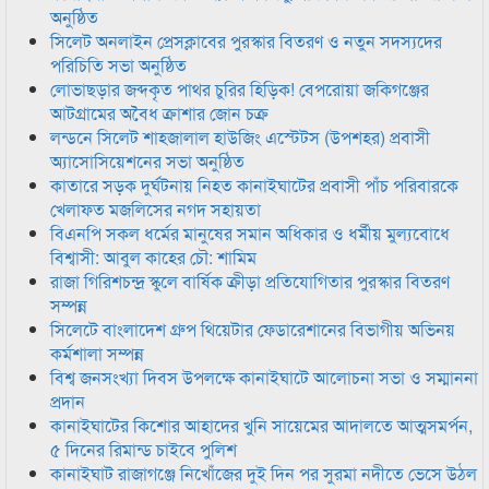
অনুষ্ঠিত
সিলেট অনলাইন প্রেসক্লাবের পুরস্কার বিতরণ ও নতুন সদস্যদের
পরিচিতি সভা অনুষ্ঠিত
লোভাছড়ার জব্দকৃত পাথর চুরির হিড়িক! বেপরোয়া জকিগঞ্জের
আটগ্রামের অবৈধ ক্রাশার জোন চক্র
লন্ডনে সিলেট শাহজালাল হাউজিং এস্টেটস (উপশহর) প্রবাসী
অ্যাসোসিয়েশনের সভা অনুষ্ঠিত
কাতারে সড়ক দুর্ঘটনায় নিহত কানাইঘাটের প্রবাসী পাঁচ পরিবারকে
খেলাফত মজলিসের নগদ সহায়তা
বিএনপি সকল ধর্মের মানুষের সমান অধিকার ও ধর্মীয় মুল্যবোধে
বিশ্বাসী: আবুল কাহের চৌ: শামিম
রাজা গিরিশচন্দ্র স্কুলে বার্ষিক ক্রীড়া প্রতিযোগিতার পুরস্কার বিতরণ
সম্পন্ন
সিলেটে বাংলাদেশ গ্রুপ থিয়েটার ফেডারেশানের বিভাগীয় অভিনয়
কর্মশালা সম্পন্ন
বিশ্ব জনসংখ্যা দিবস উপলক্ষে কানাইঘাটে আলোচনা সভা ও সম্মাননা
প্রদান
কানাইঘাটের কিশোর আহাদের খুনি সায়েমের আদালতে আত্মসমর্পন,
৫ দিনের রিমান্ড চাইবে পুলিশ
কানাইঘাট রাজাগঞ্জে নিখোঁজের দুই দিন পর সুরমা নদীতে ভেসে উঠল