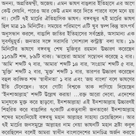
অনন্য, অপ্রতিদ্বন্দ্বী, অজেয়। এমন ভাষণ বাঙলার ইতিহাসে এর আগে
কেউ দেয়নি, পরেও আর কেউ এমন করে দিতে পারবে বলে মনে হয়
না। সেটি ৭ই মার্চের ঐতিহাসিক ভাষণ। বঙ্গবন্ধুর ৭ই মার্চের ভাষণ
ছিল মাত্র ১৯ মিনিটের। সময়ের পরিমাপে এটি খুব স্বল্প কিন্তু তাৎপর্য
অনুসন্ধান করলে, বাঙালি জাতির ইতিহাসের সর্বশ্রেষ্ঠ, অসামান্য এক
সুবর্ণমুহূর্ত। জনতার সঙ্গে সরাসরি ‘সোশ্যাল কন্ট্রাক্ট’ বলা যায়। ১৯
মিনিটের ভাষণে বঙ্গবন্ধু শেখ মুজিবুর রহমান উচ্চারণ করেছেন
১১০৯টি শব্দ, ৮৯টি বাক্য। ‘ভায়েরা আমার’ সম্বোধন করেছে ২ বার।
‘আমি’ শব্দটি ৭ বার, ‘আমার’ শব্দটি ১৪ বার, ‘সংগ্রাম’ শব্দটি ৫ বার,
‘মুক্তি’ শব্দটি ২ বার, ‘মুক্ত’ শব্দটি ১ বার, তারপর উচ্চারণ করেছেন
বহুল কাঙ্ক্ষিত শব্দ ‘স্বাধীনতা’ ১ বার এবং ‘জয় বাংলা’ বলে ভাষণের
ইতি টেনেছেন। তবে গোটা বিশ্বকে তাক লাগিয়ে দিয়েছেন
“ইনশাআল্লাহ” শব্দটি উল্লেখ করায়! …রক্ত আরো দেবো, এদেশের
মানুষকে মুক্ত করে ছাড়বো, ইনশআল্লাহ! এই ইনশাআল্লাহ উচ্চারণই
শিহরিত করে বাঙালির ৭কোটি একত্ববাদী জনতাকে! ইনশাআল্লাহ
শব্দের মধ্যেদিয়েই বঙ্গবন্ধু মহান আল্লাহর সাহায্য চেয়েছিলেন। আর
৭ই মার্চের জনসমুদ্রে আল্লাহর নাম নেয়া ভাষনটি মহান স্রষ্টা কবুল
করেছিলেন বলেই আমরা স্বাধীন বাংলাদেশের মানচিত্র অর্জন করতে