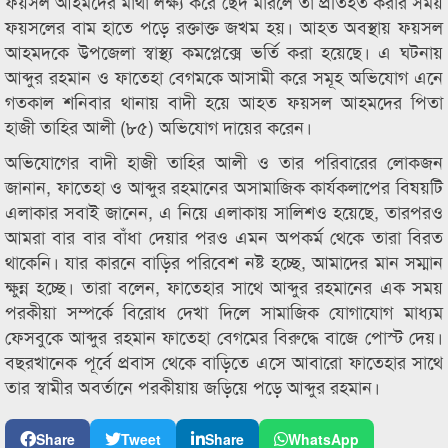
ফয়সল আহমদের মাথা লক্ষ্য করে ছেদ মারলে তা প্রতিহত করার সময়
ফয়সলের বাম হাতে পড়ে রক্তাক্ত জখম হয়। আহত অবস্থায় ফয়সল
আহমদকে উপজেলা স্বাস্থ্য কমপ্লেক্সে ভর্তি করা হয়েছে। এ ঘটনায়
আব্দুর রহমান ও ফাতেহা বেগমকে আসামী করে সমূহ অভিযোগ এনে
গতকাল শনিবার থানায় বাদী হয়ে আহত ফয়সল আহমদের পিতা
হাজী তাহির আলী (৮৫) অভিযোগ দায়ের করেন।
অভিযোগের বাদী হাজী তাহির আলী ও তার পরিবারের লোকজন
জানান, ফাতেহা ও আব্দুর রহমানের অসামাজিক কার্যকলাপের বিষয়টি
এলাকার সবাই জানেন, এ নিয়ে এলাকায় সালিশও হয়েছে, তারপরও
আমরা বার বার বাঁধা দেয়ার পরও এমন অপকর্ম থেকে তারা বিরত
থাকেনি। যার কারনে বাড়ির পরিবেশ নষ্ট হচ্ছে, আমাদের মান সম্মান
ক্ষুন্ন হচ্ছে। তারা বলেন, ফাতেহার সাথে আব্দুর রহমানের এক সময়
পরকীয়া সম্পর্কে বিরোধ দেখা দিলে সামাজিক যোগাযোগ মাধ্যম
ফেসবুকে আব্দুর রহমান ফাতেহা বেগমের বিরুদ্ধে বাজে পোস্ট দেয়।
বছরখানেক পূর্বে প্রবাস থেকে বাড়িতে এসে আবারো ফাতেহার সাথে
তার স্বামীর অবর্তানে পরকীয়ায় জড়িয়ে পড়ে আব্দুর রহমান।
Share
Tweet
Share
WhatsApp