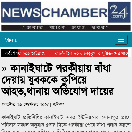
Menu
সর্বশেষ
য়ে যাওয়া হচ্ছে আটগ্রামে
রাজনৈতিক দলের নেতৃবৃন্দ ও সুধীজনদের সাথে 
িযোগিতার পুরস্কার বিতরণ সম্পন্ন
সিলেটে বাংলাদেশ গ্রুপ থিয়েটার ফেডারেশানের বি
» কানাইঘাটে পরকীয়ায় বাঁধা
দেয়ায় যুবককে কুপিয়ে
আহত,থানায় অভিযোগ দায়ের
প্রকাশিত: ২৬. সেপ্টেম্বর. ২০২০ | শনিবার
কানাইঘাট সদর ইউনিয়নের সোনাপুর গ্রামে
কানাইঘাট প্রতিনিধিঃ
শনিবার সকাল অনুমান ৫টার দিকে পরকীয়া প্রেমে বাঁধা প্রদান করতে
গিয়ে এক যুবককে কুপিয়ে ও পিঠিয়ে আহতের খবর পাওয়া গেছে। এ