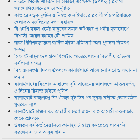
লন্ডনে সিলেট শাহজালাল হাউজিং এস্টেটস (উপশহর) প্রবাসী
অ্যাসোসিয়েশনের সভা অনুষ্ঠিত
কাতারে সড়ক দুর্ঘটনায় নিহত কানাইঘাটের প্রবাসী পাঁচ পরিবারকে
খেলাফত মজলিসের নগদ সহায়তা
বিএনপি সকল ধর্মের মানুষের সমান অধিকার ও ধর্মীয় মুল্যবোধে
বিশ্বাসী: আবুল কাহের চৌ: শামিম
রাজা গিরিশচন্দ্র স্কুলে বার্ষিক ক্রীড়া প্রতিযোগিতার পুরস্কার বিতরণ
সম্পন্ন
সিলেটে বাংলাদেশ গ্রুপ থিয়েটার ফেডারেশানের বিভাগীয় অভিনয়
কর্মশালা সম্পন্ন
বিশ্ব জনসংখ্যা দিবস উপলক্ষে কানাইঘাটে আলোচনা সভা ও সম্মাননা
প্রদান
কানাইঘাটের কিশোর আহাদের খুনি সায়েমের আদালতে আত্মসমর্পন,
৫ দিনের রিমান্ড চাইবে পুলিশ
কানাইঘাট রাজাগঞ্জে নিখোঁজের দুই দিন পর সুরমা নদীতে ভেসে উঠল
যুবকের লাশ
কানাইঘাটে চাঞ্চল্যকর জাহাঙ্গীর হত্যা মামলার ৩ আসামী কক্সবাজার
থেকে গ্রেফতার
উর্ধ্বতন কর্মকর্তাদের নিয়ে কানাইঘাট স্বাস্থ্য কমপ্লেক্সে পরিদর্শন
করলেন সাংসদ আবুল হাসান