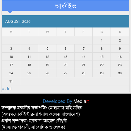
আর্কাইভ
AUGUST 2026
M
T
W
T
F
S
S
1
2
3
4
5
6
7
8
9
10
11
12
13
14
15
16
17
18
19
20
21
22
23
24
25
26
27
28
29
30
31
« Jul
Developed By
Media
it
সম্পাদক মন্ডলীর সভাপতি:
মোহাম্মাদ মহি উদ্দিন
(অধ্যক্ষ,সার্ক ইন্টারন্যাশনাল কলেজ বাংলাদেশ)
প্রধান সম্পাদক:
ইকবাল আহমদ চৌধুরী
(ইংল্যান্ড প্রবাসী, সাংবাদিক ও লেখক)