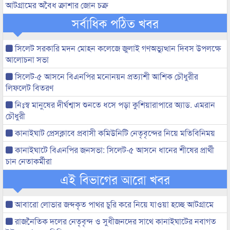
আটগ্রামের অবৈধ ক্রাশার জোন চক্র
সর্বাধিক পঠিত খবর
সিলেট সরকারি মদন মোহন কলেজে জুলাই গণঅভ্যুত্থান দিবস উপলক্ষে
আলোচনা সভা
সিলেট-৫ আসনে বিএনপির মনোনয়ন প্রত্যাশী আশিক চৌধুরীর
লিফলেট বিতরণ
নিঃস্ব মানুষের দীর্ঘশ্বাস শুনতে ধসে পড়া কুশিয়ারাপারে অ্যাড. এমরান
চৌধুরী
কানাইঘাট প্রেসক্লাবে প্রবাসী কমিউনিটি নেতৃবৃন্দের নিয়ে মতিবিনিময়
কানাইঘাটে বিএনপির জনসভা: সিলেট-৫ আসনে ধানের শীষের প্রার্থী
চান নেতাকর্মীরা
এই বিভাগের আরো খবর
আবারো লোভার জব্দকৃত পাথর চুরি করে নিয়ে যাওয়া হচ্ছে আটগ্রামে
রাজনৈতিক দলের নেতৃবৃন্দ ও সুধীজনদের সাথে কানাইঘাটের নবাগত