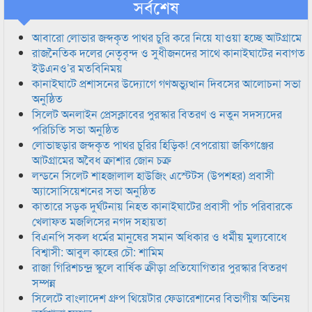
সর্বশেষ
আবারো লোভার জব্দকৃত পাথর চুরি করে নিয়ে যাওয়া হচ্ছে আটগ্রামে
রাজনৈতিক দলের নেতৃবৃন্দ ও সুধীজনদের সাথে কানাইঘাটের নবাগত
ইউএনও’র মতবিনিময়
কানাইঘাটে প্রশাসনের উদ্যোগে গণঅভ্যুত্থান দিবসের আলোচনা সভা
অনুষ্ঠিত
সিলেট অনলাইন প্রেসক্লাবের পুরস্কার বিতরণ ও নতুন সদস্যদের
পরিচিতি সভা অনুষ্ঠিত
লোভাছড়ার জব্দকৃত পাথর চুরির হিড়িক! বেপরোয়া জকিগঞ্জের
আটগ্রামের অবৈধ ক্রাশার জোন চক্র
লন্ডনে সিলেট শাহজালাল হাউজিং এস্টেটস (উপশহর) প্রবাসী
অ্যাসোসিয়েশনের সভা অনুষ্ঠিত
কাতারে সড়ক দুর্ঘটনায় নিহত কানাইঘাটের প্রবাসী পাঁচ পরিবারকে
খেলাফত মজলিসের নগদ সহায়তা
বিএনপি সকল ধর্মের মানুষের সমান অধিকার ও ধর্মীয় মুল্যবোধে
বিশ্বাসী: আবুল কাহের চৌ: শামিম
রাজা গিরিশচন্দ্র স্কুলে বার্ষিক ক্রীড়া প্রতিযোগিতার পুরস্কার বিতরণ
সম্পন্ন
সিলেটে বাংলাদেশ গ্রুপ থিয়েটার ফেডারেশানের বিভাগীয় অভিনয়