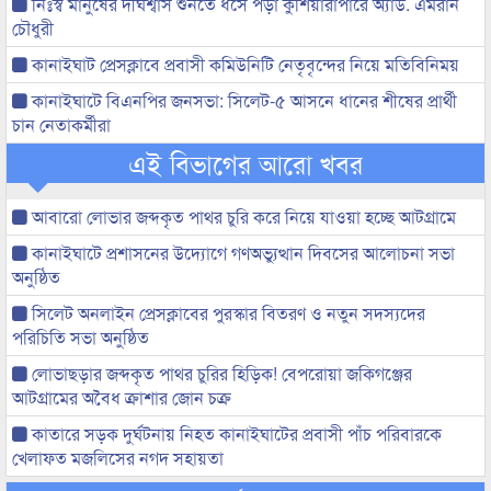
নিঃস্ব মানুষের দীর্ঘশ্বাস শুনতে ধসে পড়া কুশিয়ারাপারে অ্যাড. এমরান
চৌধুরী
কানাইঘাট প্রেসক্লাবে প্রবাসী কমিউনিটি নেতৃবৃন্দের নিয়ে মতিবিনিময়
কানাইঘাটে বিএনপির জনসভা: সিলেট-৫ আসনে ধানের শীষের প্রার্থী
চান নেতাকর্মীরা
এই বিভাগের আরো খবর
আবারো লোভার জব্দকৃত পাথর চুরি করে নিয়ে যাওয়া হচ্ছে আটগ্রামে
কানাইঘাটে প্রশাসনের উদ্যোগে গণঅভ্যুত্থান দিবসের আলোচনা সভা
অনুষ্ঠিত
সিলেট অনলাইন প্রেসক্লাবের পুরস্কার বিতরণ ও নতুন সদস্যদের
পরিচিতি সভা অনুষ্ঠিত
লোভাছড়ার জব্দকৃত পাথর চুরির হিড়িক! বেপরোয়া জকিগঞ্জের
আটগ্রামের অবৈধ ক্রাশার জোন চক্র
কাতারে সড়ক দুর্ঘটনায় নিহত কানাইঘাটের প্রবাসী পাঁচ পরিবারকে
খেলাফত মজলিসের নগদ সহায়তা