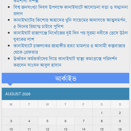
কর্মশালা সম্পন্ন
বিশ্ব জনসংখ্যা দিবস উপলক্ষে কানাইঘাটে আলোচনা সভা ও সম্মাননা
প্রদান
কানাইঘাটের কিশোর আহাদের খুনি সায়েমের আদালতে আত্মসমর্পন,
৫ দিনের রিমান্ড চাইবে পুলিশ
কানাইঘাট রাজাগঞ্জে নিখোঁজের দুই দিন পর সুরমা নদীতে ভেসে উঠল
যুবকের লাশ
কানাইঘাটে চাঞ্চল্যকর জাহাঙ্গীর হত্যা মামলার ৩ আসামী কক্সবাজার
থেকে গ্রেফতার
উর্ধ্বতন কর্মকর্তাদের নিয়ে কানাইঘাট স্বাস্থ্য কমপ্লেক্সে পরিদর্শন
করলেন সাংসদ আবুল হাসান
আর্কাইভ
AUGUST 2026
M
T
W
T
F
S
S
1
2
3
4
5
6
7
8
9
10
11
12
13
14
15
16