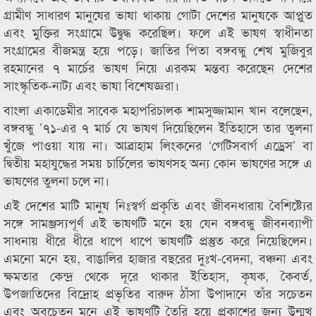
গ্রামীণ সাধারণ মানুষের ভাষা থাকায় গোটা দেশের মানুষকে আপ্লুত
এবং মুক্তির সংগ্রামে উদ্বুদ্ধ করেছিল। ফলে এই ভাষণ স্বাধীনতা
সংগ্রামের বীজমন্ত্র হয়ে পড়ে। জাতির পিতা বঙ্গবন্ধু শেখ মুজিবুর
রহমানের ৭ মার্চের ভাষণ নিয়ে এরকম মন্তব্য করেছেন দেশের
সাংস্কৃতিক-নাট্য এবং ভাষা বিশেষজ্ঞরা।
বাংলা একাডেমীর সাবেক মহাপরিচালক শামসুজ্জামান খান বলেছেন,
বঙ্গবন্ধু ’৭১-এর ৭ মার্চ যে ভাষণ দিয়েছিলেন ইতিহাসে তার তুলনা
খুঁজে পাওয়া যায় না। আব্রাহাম লিংকনের ‘গেটিসবার্গ এড্রেস’ বা
দ্বিতীয় মহাযুদ্ধের সময় চার্চিলের ভাষণসহ অন্য কোন ভাষণের সঙ্গে এ
ভাষণের তুলনা চলে না।
এই দেশের মাটি মানুষ নিঃস্বর্গ প্রকৃতি এবং জীবনধারায় বৈশিষ্ট্যের
সঙ্গে সামঞ্জস্যপূর্ণ এই ভাষণটি মনে হয় যেন বঙ্গবন্ধু জীবনব্যাপী
সাধনায় ধীরে ধীরে ধাপে ধাপে ভাষণটি প্রস্তুত করে নিয়েছিলেন।
এমনো মনে হয়, বাঙালির হাজার বছরের দুঃখ-বেদনা, বঞ্চনা এবং
ক্ষমতার কেন্দ্র থেকে দূরে থাকার ইতিহাস, কৃষক, কৈবর্ত,
উপজাতিদের বিদ্রোহ প্রভৃতির বারুদ ঠাঁসা উপাদানে তাঁর সচেতন
এবং অবচেতন মনে এই ভাষণটি তৈরি হয়ে প্রকাশের জন্য উন্মুখ