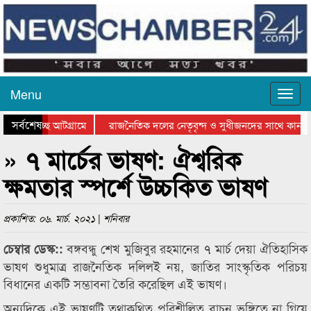
Menu
সর্বশেষ
ওয়া হচ্ছে আটগ্রামে
রাজনৈতিক দলের নেতৃবৃন্দ ও সুধীজনদের সাথে কানাই
র পুরস্কার বিতরণ সম্পন্ন
সিলেটে বাংলাদেশ গ্রুপ থিয়েটার ফেডারেশানের বিভাগীয়
» ৭ মার্চের ভাষণ: ঐশ্বরিক
ক্ষমতার স্পর্শে উচ্চকিত ভাষণ
প্রকাশিত: ০৬. মার্চ. ২০২১ | শনিবার
বঙ্গবন্ধু শেখ মুজিবুর রহমানের ৭ মার্চ দেয়া ঐতিহাসিক
চেম্বার ডেস্ক::
ভাষণ শুধুমাত্র রাজনৈতিক দলিলই নয়, জাতির সাংস্কৃতিক পরিচয়
বিধানের একটি সম্ভাবনা তৈরি করেছিল এই ভাষণ।
অন্যদিকে এই ভাষণটি তথাকথিত পরিশীলিত বাচন ভঙ্গিতে না গিয়ে