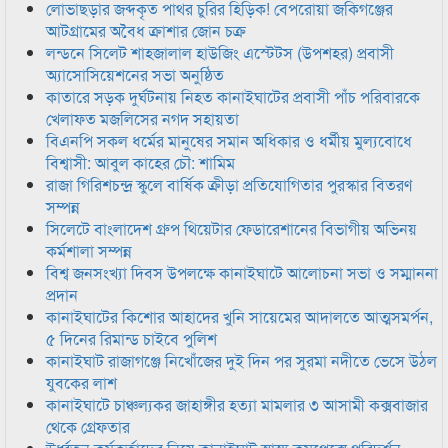
লোভাছড়ার জব্দকৃত পাথর চুরির হিড়িক! বেপরোয়া জকিগঞ্জের
আটগ্রামের অবৈধ ক্রাশার জোন চক্র
লন্ডনে সিলেট শাহজালাল হাউজিং এস্টেটস (উপশহর) প্রবাসী
অ্যাসোসিয়েশনের সভা অনুষ্ঠিত
কাতারে সড়ক দুর্ঘটনায় নিহত কানাইঘাটের প্রবাসী পাঁচ পরিবারকে
খেলাফত মজলিসের নগদ সহায়তা
বিএনপি সকল ধর্মের মানুষের সমান অধিকার ও ধর্মীয় মুল্যবোধে
বিশ্বাসী: আবুল কাহের চৌ: শামিম
রাজা গিরিশচন্দ্র স্কুলে বার্ষিক ক্রীড়া প্রতিযোগিতার পুরস্কার বিতরণ
সম্পন্ন
সিলেটে বাংলাদেশ গ্রুপ থিয়েটার ফেডারেশানের বিভাগীয় অভিনয়
কর্মশালা সম্পন্ন
বিশ্ব জনসংখ্যা দিবস উপলক্ষে কানাইঘাটে আলোচনা সভা ও সম্মাননা
প্রদান
কানাইঘাটের কিশোর আহাদের খুনি সায়েমের আদালতে আত্মসমর্পন,
৫ দিনের রিমান্ড চাইবে পুলিশ
কানাইঘাট রাজাগঞ্জে নিখোঁজের দুই দিন পর সুরমা নদীতে ভেসে উঠল
যুবকের লাশ
কানাইঘাটে চাঞ্চল্যকর জাহাঙ্গীর হত্যা মামলার ৩ আসামী কক্সবাজার
থেকে গ্রেফতার