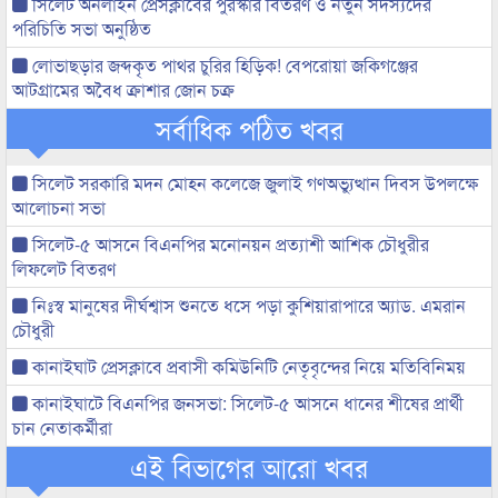
সিলেট অনলাইন প্রেসক্লাবের পুরস্কার বিতরণ ও নতুন সদস্যদের
পরিচিতি সভা অনুষ্ঠিত
লোভাছড়ার জব্দকৃত পাথর চুরির হিড়িক! বেপরোয়া জকিগঞ্জের
আটগ্রামের অবৈধ ক্রাশার জোন চক্র
সর্বাধিক পঠিত খবর
সিলেট সরকারি মদন মোহন কলেজে জুলাই গণঅভ্যুত্থান দিবস উপলক্ষে
আলোচনা সভা
সিলেট-৫ আসনে বিএনপির মনোনয়ন প্রত্যাশী আশিক চৌধুরীর
লিফলেট বিতরণ
নিঃস্ব মানুষের দীর্ঘশ্বাস শুনতে ধসে পড়া কুশিয়ারাপারে অ্যাড. এমরান
চৌধুরী
কানাইঘাট প্রেসক্লাবে প্রবাসী কমিউনিটি নেতৃবৃন্দের নিয়ে মতিবিনিময়
কানাইঘাটে বিএনপির জনসভা: সিলেট-৫ আসনে ধানের শীষের প্রার্থী
চান নেতাকর্মীরা
এই বিভাগের আরো খবর