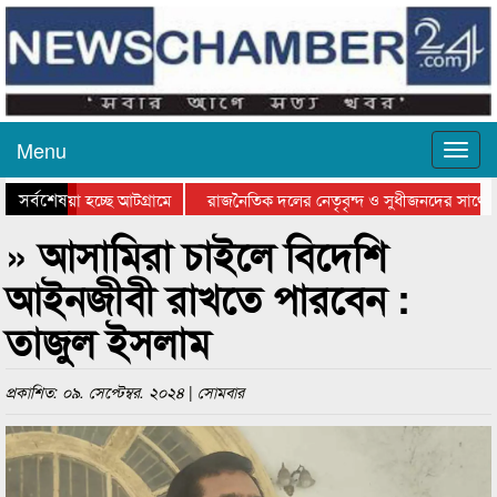
Menu
সর্বশেষ
য়ে যাওয়া হচ্ছে আটগ্রামে
রাজনৈতিক দলের নেতৃবৃন্দ ও সুধীজনদের সাথে ক
যোগিতার পুরস্কার বিতরণ সম্পন্ন
সিলেটে বাংলাদেশ গ্রুপ থিয়েটার ফেডারেশানের বিভ
» আসামিরা চাইলে বিদেশি
আইনজীবী রাখতে পারবেন :
তাজুল ইসলাম
প্রকাশিত: ০৯. সেপ্টেম্বর. ২০২৪ | সোমবার