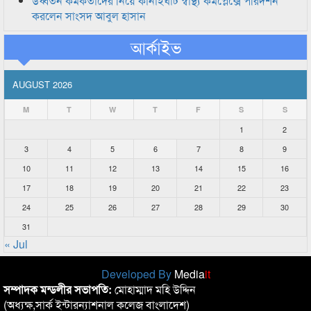
উর্ধ্বতন কর্মকর্তাদের নিয়ে কানাইঘাট স্বাস্থ্য কমপ্লেক্সে পরিদর্শন
করলেন সাংসদ আবুল হাসান
আর্কাইভ
AUGUST 2026
M
T
W
T
F
S
S
1
2
3
4
5
6
7
8
9
10
11
12
13
14
15
16
17
18
19
20
21
22
23
24
25
26
27
28
29
30
31
« Jul
Developed By
Media
it
সম্পাদক মন্ডলীর সভাপতি:
মোহাম্মাদ মহি উদ্দিন
(অধ্যক্ষ,সার্ক ইন্টারন্যাশনাল কলেজ বাংলাদেশ)