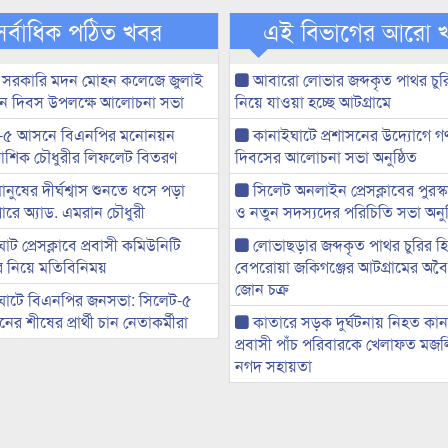
সর্বাধিক পঠিত খবর
এই বিভাগের আরো 
 সরকারি মদন মোহন কলেজে জুলাই
আবারো লোভার জব্দকৃত পাথর চুর
্থান দিবস উপলক্ষে আলোচনা সভা
নিয়ে যাওয়া হচ্ছে আটগ্রামে
-৫ আসনে বিএনপির মনোনয়ন
কানাইঘাটে প্রশাসনের উদ্যোগে গণঅ
ী আশিক চৌধুরীর লিফলেট বিতরণ
দিবসের আলোচনা সভা অনুষ্ঠিত
মানুষের দীর্ঘশ্বাস শুনতে ধসে পড়া
সিলেট অনলাইন প্রেসক্লাবের পুরস্
ারে অ্যাড. এমরান চৌধুরী
ও নতুন সদস্যদের পরিচিতি সভা অনুষ
ট প্রেসক্লাবে প্রবাসী কমিউনিটি
লোভাছড়ার জব্দকৃত পাথর চুরির হ
ের নিয়ে মতিবিনিময়
বেপরোয়া জকিগঞ্জের আটগ্রামের অবৈধ
জোন চক্র
ঘাটে বিএনপির জনসভা: সিলেট-৫
র শীষের প্রার্থী চান নেতাকর্মীরা
কাতারে সড়ক দুর্ঘটনায় নিহত কা
প্রবাসী পাঁচ পরিবারকে খেলাফত মজ
নগদ সহায়তা