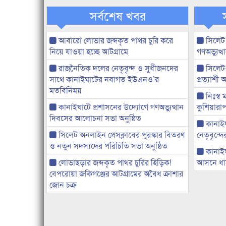
সর্বশেষ খবর
আবারো লোভার জব্দকৃত পাথর চুরি করে
সিলেট
নিয়ে যাওয়া হচ্ছে আটগ্রামে
গণঅভ্যুত
রাজনৈতিক দলের নেতৃবৃন্দ ও সুধীজনদের
সিলেট
সাথে কানাইঘাটের নবাগত ইউএনও’র
প্রত্যাশ
মতবিনিময়
নিঃস্ব 
কানাইঘাটে প্রশাসনের উদ্যোগে গণঅভ্যুত্থান
কুশিয়ারাপ
দিবসের আলোচনা সভা অনুষ্ঠিত
কানাইঘা
সিলেট অনলাইন প্রেসক্লাবের পুরস্কার বিতরণ
নেতৃবৃন্দ
ও নতুন সদস্যদের পরিচিতি সভা অনুষ্ঠিত
কানাই
লোভাছড়ার জব্দকৃত পাথর চুরির হিড়িক!
আসনে ধানে
বেপরোয়া জকিগঞ্জের আটগ্রামের অবৈধ ক্রাশার
জোন চক্র