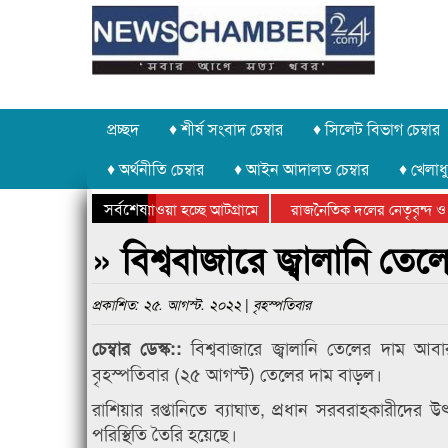
প্রচ্ছদ
♦ শীর্ষ সংবাদ চেম্বার
♦ সিলেট বিভাগ চেম্বার
♦ অর্থনীতি চেম্বার
♦ আইন আদালত চেম্বার
♦ খেলাধু
সর্বশেষ
পাথর চুরি করে নিয়ে যাওয়া হচ্ছে আটগ্রামে
রাজনৈতিক দলের নেতৃবৃন্দ ও 
বার্ষিক ক্রীড়া প্রতিযোগিতার পুরস্কার বিতরণ সম্পন্ন
সিলেটে বাংলাদেশ গ্রুপ থিয়েট
» বিশ্ববাজারে জ্বালানি 
প্রকাশিত: ২৫. আগস্ট. ২০২২ | বৃহস্পতিবার
বিশ্ববাজারে জ্বালানি তেলের দাম 
চেম্বার ডেস্ক::
বৃহস্পতিবার (২৫ আগস্ট) তেলের দাম বাড়ল।
রাশিয়ার রপ্তানিতে ব্যাঘাত, প্রধান সরবরাহকারীদে
পরিস্থিতি তৈরি হয়েছে।