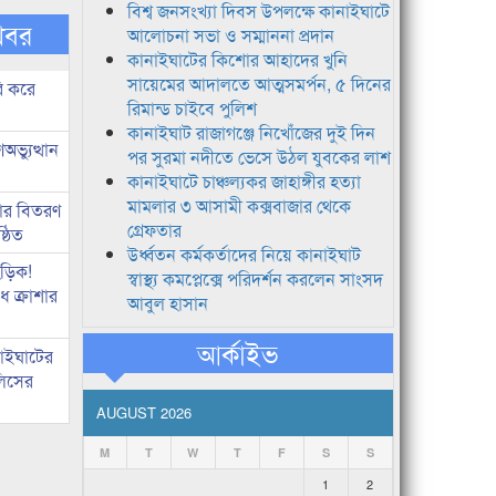
বিশ্ব জনসংখ্যা দিবস উপলক্ষে কানাইঘাটে
খবর
আলোচনা সভা ও সম্মাননা প্রদান
কানাইঘাটের কিশোর আহাদের খুনি
সায়েমের আদালতে আত্মসমর্পন, ৫ দিনের
ি করে
রিমান্ড চাইবে পুলিশ
কানাইঘাট রাজাগঞ্জে নিখোঁজের দুই দিন
ভ্যুত্থান
পর সুরমা নদীতে ভেসে উঠল যুবকের লাশ
কানাইঘাটে চাঞ্চল্যকর জাহাঙ্গীর হত্যা
মামলার ৩ আসামী কক্সবাজার থেকে
কার বিতরণ
গ্রেফতার
্ঠিত
উর্ধ্বতন কর্মকর্তাদের নিয়ে কানাইঘাট
িড়িক!
স্বাস্থ্য কমপ্লেক্সে পরিদর্শন করলেন সাংসদ
 ক্রাশার
আবুল হাসান
আর্কাইভ
নাইঘাটের
লিসের
AUGUST 2026
M
T
W
T
F
S
S
1
2