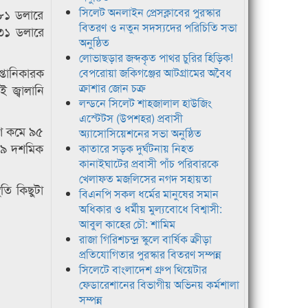
সিলেট অনলাইন প্রেসক্লাবের পুরস্কার
 ৮১ ডলারে
বিতরণ ও নতুন সদস্যদের পরিচিতি সভা
 ৩১ ডলারে
অনুষ্ঠিত
লোভাছড়ার জব্দকৃত পাথর চুরির হিড়িক!
্তানিকারক
বেপরোয়া জকিগঞ্জের আটগ্রামের অবৈধ
ক্রাশার জোন চক্র
 জ্বালানি
লন্ডনে সিলেট শাহজালাল হাউজিং
এস্টেটস (উপশহর) প্রবাসী
ংশ কমে ৯৫
অ্যাসোসিয়েশনের সভা অনুষ্ঠিত
 ৮৯ দশমিক
কাতারে সড়ক দুর্ঘটনায় নিহত
কানাইঘাটের প্রবাসী পাঁচ পরিবারকে
খেলাফত মজলিসের নগদ সহায়তা
তি কিছুটা
বিএনপি সকল ধর্মের মানুষের সমান
অধিকার ও ধর্মীয় মুল্যবোধে বিশ্বাসী:
আবুল কাহের চৌ: শামিম
রাজা গিরিশচন্দ্র স্কুলে বার্ষিক ক্রীড়া
প্রতিযোগিতার পুরস্কার বিতরণ সম্পন্ন
সিলেটে বাংলাদেশ গ্রুপ থিয়েটার
ফেডারেশানের বিভাগীয় অভিনয় কর্মশালা
সম্পন্ন