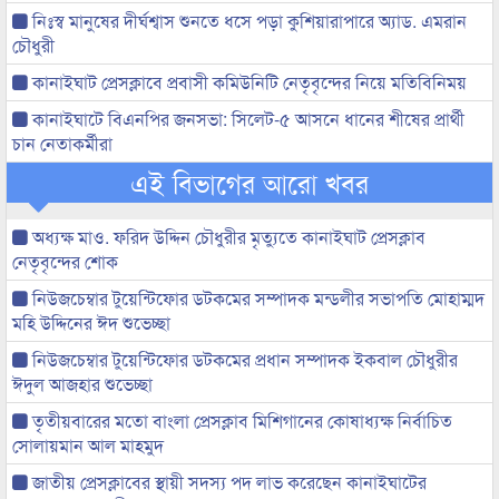
নিঃস্ব মানুষের দীর্ঘশ্বাস শুনতে ধসে পড়া কুশিয়ারাপারে অ্যাড. এমরান
চৌধুরী
কানাইঘাট প্রেসক্লাবে প্রবাসী কমিউনিটি নেতৃবৃন্দের নিয়ে মতিবিনিময়
কানাইঘাটে বিএনপির জনসভা: সিলেট-৫ আসনে ধানের শীষের প্রার্থী
চান নেতাকর্মীরা
এই বিভাগের আরো খবর
অধ্যক্ষ মাও. ফরিদ উদ্দিন চৌধুরীর মৃত্যুতে কানাইঘাট প্রেসক্লাব
নেতৃবৃন্দের শোক
নিউজচেম্বার টুয়েন্টিফোর ডটকমের সম্পাদক মন্ডলীর সভাপতি মোহাম্মদ
মহি উদ্দিনের ঈদ শুভেচ্ছা
নিউজচেম্বার টুয়েন্টিফোর ডটকমের প্রধান সম্পাদক ইকবাল চৌধুরীর
ঈদুল আজহার শুভেচ্ছা
তৃতীয়বারের মতো বাংলা প্রেসক্লাব মিশিগানের কোষাধ্যক্ষ নির্বাচিত
সোলায়মান আল মাহমুদ
জাতীয় প্রেসক্লাবের স্থায়ী সদস্য পদ লাভ করেছেন কানাইঘাটের