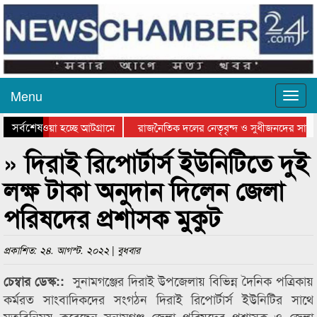
Menu
সর্বশেষ
িয়ে যাওয়া হচ্ছে আটগ্রামে
রাজনৈতিক দলের নেতৃবৃন্দ ও সুধীজনদের সাথে
তিযোগিতার পুরস্কার বিতরণ সম্পন্ন
সিলেটে বাংলাদেশ গ্রুপ থিয়েটার ফেডারেশানের ব
» দিরাই রিপোর্টার্স ইউনিটিতে দুই
লক্ষ টাকা অনুদান দিলেন জেলা
পরিষদের প্রশাসক মুকুট
প্রকাশিত: ২৪. আগস্ট. ২০২২ | বুধবার
সুনামগঞ্জের দিরাই উপজেলায় বিভিন্ন দৈনিক পত্রিকায়
চেম্বার ডেস্ক::
কর্মরত সাংবাদিকদের সংগঠন দিরাই রিপোর্টার্স ইউনিটির সাথে
মতবিনিময় করেছেন সুনামগঞ্জ জেলা পরিষদের প্রশাসক ও জেলা