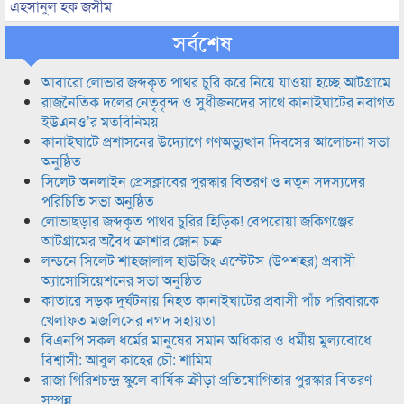
এহসানুল হক জসীম
সর্বশেষ
আবারো লোভার জব্দকৃত পাথর চুরি করে নিয়ে যাওয়া হচ্ছে আটগ্রামে
রাজনৈতিক দলের নেতৃবৃন্দ ও সুধীজনদের সাথে কানাইঘাটের নবাগত
ইউএনও’র মতবিনিময়
কানাইঘাটে প্রশাসনের উদ্যোগে গণঅভ্যুত্থান দিবসের আলোচনা সভা
অনুষ্ঠিত
সিলেট অনলাইন প্রেসক্লাবের পুরস্কার বিতরণ ও নতুন সদস্যদের
পরিচিতি সভা অনুষ্ঠিত
লোভাছড়ার জব্দকৃত পাথর চুরির হিড়িক! বেপরোয়া জকিগঞ্জের
আটগ্রামের অবৈধ ক্রাশার জোন চক্র
লন্ডনে সিলেট শাহজালাল হাউজিং এস্টেটস (উপশহর) প্রবাসী
অ্যাসোসিয়েশনের সভা অনুষ্ঠিত
কাতারে সড়ক দুর্ঘটনায় নিহত কানাইঘাটের প্রবাসী পাঁচ পরিবারকে
খেলাফত মজলিসের নগদ সহায়তা
বিএনপি সকল ধর্মের মানুষের সমান অধিকার ও ধর্মীয় মুল্যবোধে
বিশ্বাসী: আবুল কাহের চৌ: শামিম
রাজা গিরিশচন্দ্র স্কুলে বার্ষিক ক্রীড়া প্রতিযোগিতার পুরস্কার বিতরণ
সম্পন্ন