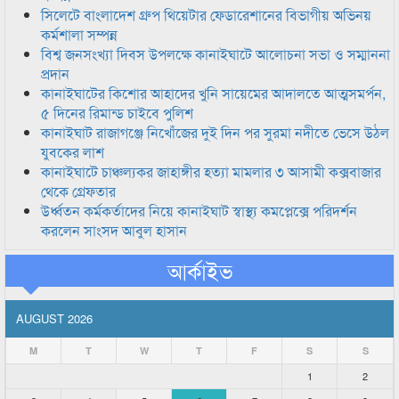
সিলেটে বাংলাদেশ গ্রুপ থিয়েটার ফেডারেশানের বিভাগীয় অভিনয়
কর্মশালা সম্পন্ন
বিশ্ব জনসংখ্যা দিবস উপলক্ষে কানাইঘাটে আলোচনা সভা ও সম্মাননা
প্রদান
কানাইঘাটের কিশোর আহাদের খুনি সায়েমের আদালতে আত্মসমর্পন,
৫ দিনের রিমান্ড চাইবে পুলিশ
কানাইঘাট রাজাগঞ্জে নিখোঁজের দুই দিন পর সুরমা নদীতে ভেসে উঠল
যুবকের লাশ
কানাইঘাটে চাঞ্চল্যকর জাহাঙ্গীর হত্যা মামলার ৩ আসামী কক্সবাজার
থেকে গ্রেফতার
উর্ধ্বতন কর্মকর্তাদের নিয়ে কানাইঘাট স্বাস্থ্য কমপ্লেক্সে পরিদর্শন
করলেন সাংসদ আবুল হাসান
আর্কাইভ
AUGUST 2026
M
T
W
T
F
S
S
1
2