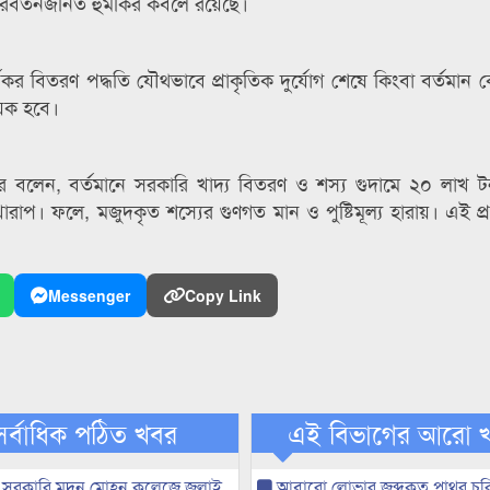
পরিবর্তনজনিত হুমকির কবলে রয়েছে।
কর বিতরণ পদ্ধতি যৌথভাবে প্রাকৃতিক দুর্যোগ শেষে কিংবা বর্তমান
ায়ক হবে।
বার্গার বলেন, বর্তমানে সরকারি খাদ্য বিতরণ ও শস্য গুদামে ২০ লাখ 
াপ। ফলে, মজুদকৃত শস্যের গুণগত মান ও পুষ্টিমূল্য হারায়। এই প্র
Messenger
Copy Link
সর্বাধিক পঠিত খবর
এই বিভাগের আরো 
 সরকারি মদন মোহন কলেজে জুলাই
আবারো লোভার জব্দকৃত পাথর চুর