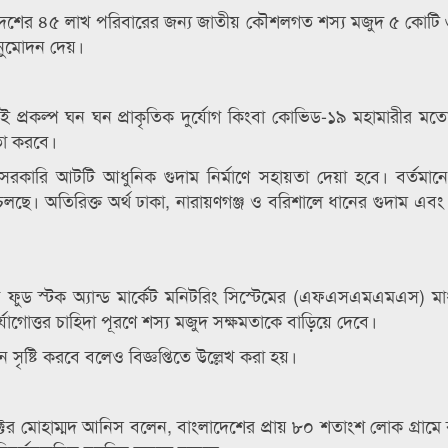
াংলাদেশের ৪৫ লাখ পরিবারের জন্য জাতীয় কৌশলগত শস্য মজুদ ৫ কোটি
অনুমোদন দেয়।
, এই প্রকল্প ঘন ঘন প্রাকৃতিক দুর্যোগ কিংবা কোভিড-১৯ মহামারীর ম
তা করবে।
ারি আটটি আধুনিক গুদাম নির্মাণে সহায়তা দেয়া হবে। বর্তমানে
। অতিরিক্ত অর্থ ঢাকা, নারায়ণগঞ্জ ও বরিশালে ধানের গুদাম এবং চট
 ফুড স্টক অ্যান্ড মার্কেট মনিটরিং সিস্টেমের (এফএসএমএমএস) মাধ
্যোগোত্তর চাহিদা পূরণে শস্য মজুদ সক্ষমতাকে বাড়িয়ে দেবে।
ন সৃষ্টি করবে বলেও বিজ্ঞপ্তিতে উল্লেখ করা হয়।
ডাইরেক্টর মোহাম্মদ আনিস বলেন, বাংলাদেশের প্রায় ৮০ শতাংশ লোক গ্রাম