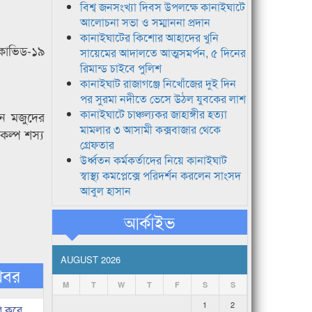
বিশ্ব জনসংখ্যা দিবস উপলক্ষে কানাইঘাটে
আলোচনা সভা ও সম্মাননা প্রদান
কানাইঘাটের কিশোর আহাদের খুনি
 কোভিড-১৯
সায়েমের আদালতে আত্মসমর্পন, ৫ দিনের
রিমান্ড চাইবে পুলিশ
কানাইঘাট রাজাগঞ্জে নিখোঁজের দুই দিন
পর সুরমা নদীতে ভেসে উঠল যুবকের লাশ
কানাইঘাটে চাঞ্চল্যকর জাহাঙ্গীর হত্যা
টন মজুদের
মামলার ৩ আসামী কক্সবাজার থেকে
কল্প শস্য
গ্রেফতার
উর্ধ্বতন কর্মকর্তাদের নিয়ে কানাইঘাট
স্বাস্থ্য কমপ্লেক্সে পরিদর্শন করলেন সাংসদ
আবুল হাসান
আর্কাইভ
AUGUST 2026
খবর
M
T
W
T
F
S
S
1
2
ি করে