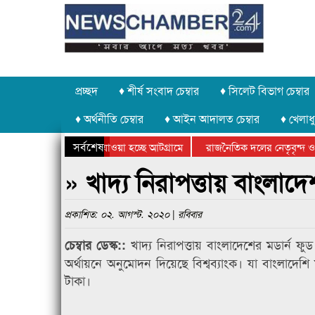
প্রচ্ছদ
♦ শীর্ষ সংবাদ চেম্বার
♦ সিলেট বিভাগ চেম্বার
♦ অর্থনীতি চেম্বার
♦ আইন আদালত চেম্বার
♦ খেলাধু
সর্বশেষ
পাথর চুরি করে নিয়ে যাওয়া হচ্ছে আটগ্রামে
রাজনৈতিক দলের নেতৃবৃন্দ ও 
বার্ষিক ক্রীড়া প্রতিযোগিতার পুরস্কার বিতরণ সম্পন্ন
সিলেটে বাংলাদেশ গ্রুপ থিয়েট
» খাদ্য নিরাপত্তায় বাংলাদ
প্রকাশিত: ০২. আগস্ট. ২০২০ | রবিবার
খাদ্য নিরাপত্তায় বাংলাদেশের মডার্ন ফু
চেম্বার ডেস্ক::
অর্থায়নে অনুমোদন দিয়েছে বিশ্বব্যাংক। যা বাংলাদেশ
টাকা।