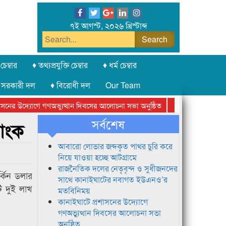
৭ই আগস্ট, ২০২৬ খ্রিস্টাব্দ
চেম্বার
♦ তথ্যপ্রযুক্তি চেম্বার
♦ ধর্ম চেম্বার
 সরকারী দল
♦ বিরোধী দল
Our Team
ের উদ্যোগে গণঅভ্যুত্থান দিবসের আলোচনা সভা অনুষ্ঠিত
সিলেট অনলাইন প্রেসক
সর্বশেষ
যাংক
আবারো লোভার জব্দকৃত পাথর চুরি করে
নিয়ে যাওয়া হচ্ছে আটগ্রামে
রাজনৈতিক দলের নেতৃবৃন্দ ও সুধীজনদের
র্কিন ডলার
সাথে কানাইঘাটের নবাগত ইউএনও’র
ি দুই লাখ
মতবিনিময়
কানাইঘাটে প্রশাসনের উদ্যোগে
গণঅভ্যুত্থান দিবসের আলোচনা সভা
অনুষ্ঠিত