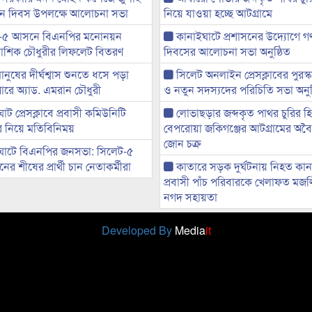
্থান দিবস উপলক্ষে আলোচনা সভা
নিয়ে যাওয়া হচ্ছে আটগ্রামে
-৫ আসনে বিএনপির মনোনয়ন
কানাইঘাটে প্রশাসনের উদ্যোগে গণঅ
ী আশিক চৌধুরীর লিফলেট বিতরণ
দিবসের আলোচনা সভা অনুষ্ঠিত
মানুষের দীর্ঘশ্বাস শুনতে ধসে পড়া
সিলেট অনলাইন প্রেসক্লাবের পুরস্
ারে অ্যাড. এমরান চৌধুরী
ও নতুন সদস্যদের পরিচিতি সভা অনুষ
ট প্রেসক্লাবে প্রবাসী কমিউনিটি
লোভাছড়ার জব্দকৃত পাথর চুরির হ
ের নিয়ে মতিবিনিময়
বেপরোয়া জকিগঞ্জের আটগ্রামের অবৈধ
জোন চক্র
ঘাটে বিএনপির জনসভা: সিলেট-৫
র শীষের প্রার্থী চান নেতাকর্মীরা
কাতারে সড়ক দুর্ঘটনায় নিহত কা
প্রবাসী পাঁচ পরিবারকে খেলাফত মজ
নগদ সহায়তা
Developed By
Media
it