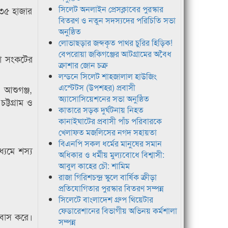
সিলেট অনলাইন প্রেসক্লাবের পুরস্কার
 ৩৫ হাজার
বিতরণ ও নতুন সদস্যদের পরিচিতি সভা
অনুষ্ঠিত
লোভাছড়ার জব্দকৃত পাথর চুরির হিড়িক!
বেপরোয়া জকিগঞ্জের আটগ্রামের অবৈধ
তো সংকটের
ক্রাশার জোন চক্র
লন্ডনে সিলেট শাহজালাল হাউজিং
এস্টেটস (উপশহর) প্রবাসী
 আশুগঞ্জ,
অ্যাসোসিয়েশনের সভা অনুষ্ঠিত
্টগ্রাম ও
কাতারে সড়ক দুর্ঘটনায় নিহত
কানাইঘাটের প্রবাসী পাঁচ পরিবারকে
খেলাফত মজলিসের নগদ সহায়তা
বিএনপি সকল ধর্মের মানুষের সমান
্যমে শস্য
অধিকার ও ধর্মীয় মুল্যবোধে বিশ্বাসী:
আবুল কাহের চৌ: শামিম
রাজা গিরিশচন্দ্র স্কুলে বার্ষিক ক্রীড়া
প্রতিযোগিতার পুরস্কার বিতরণ সম্পন্ন
সিলেটে বাংলাদেশ গ্রুপ থিয়েটার
ফেডারেশানের বিভাগীয় অভিনয় কর্মশালা
ে বাস করে।
সম্পন্ন