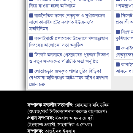
নিয়ে যাওয়া হচ্ছে আটগ্রামে
গণঅভ্যুত
রাজনৈতিক দলের নেতৃবৃন্দ ও সুধীজনদের
সিলেট
সাথে কানাইঘাটের নবাগত ইউএনও’র
প্রত্যাশ
মতবিনিময়
নিঃস্ব 
কানাইঘাটে প্রশাসনের উদ্যোগে গণঅভ্যুত্থান
কুশিয়ারাপ
দিবসের আলোচনা সভা অনুষ্ঠিত
কানাইঘা
সিলেট অনলাইন প্রেসক্লাবের পুরস্কার বিতরণ
নেতৃবৃন্দ
ও নতুন সদস্যদের পরিচিতি সভা অনুষ্ঠিত
কানাই
লোভাছড়ার জব্দকৃত পাথর চুরির হিড়িক!
আসনে ধানে
বেপরোয়া জকিগঞ্জের আটগ্রামের অবৈধ ক্রাশার
জোন চক্র
সম্পাদক মন্ডলীর সভাপতি:
মোহাম্মাদ মহি উদ্দিন
(অধ্যক্ষ,সার্ক ইন্টারন্যাশনাল কলেজ বাংলাদেশ)
প্রধান সম্পাদক:
ইকবাল আহমদ চৌধুরী
(ইংল্যান্ড প্রবাসী, সাংবাদিক ও লেখক)
সম্পাদক:
তাওহীদুল ইসলাম