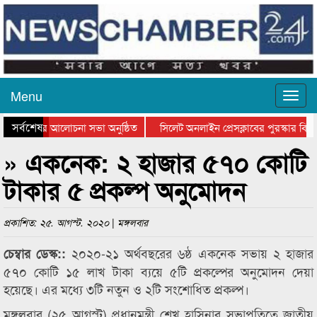
Menu
সর্বশেষ
থান দিবসের আলোচনা সভা অনুষ্ঠিত
সিলেট অনলাইন প্রেসক্লাবের পুরস্কার বিতরণ
 আলোচনা সভা ও সম্মাননা প্রদান
কানাইঘাটের কিশোর আহাদের খুনি সায়েমের আ
» একনেক: ২ হাজার ৫৭০ কোটি
টাকার ৫ প্রকল্প অনুমোদন
প্রকাশিত: ২৫. আগস্ট. ২০২০ | মঙ্গলবার
২০২০-২১ অর্থবছরের ৬ষ্ঠ একনেক সভায় ২ হাজার
চেম্বার ডেস্ক::
৫৭০ কোটি ১৫ লাখ টাকা ব্যয়ে ৫টি প্রকল্পের অনুমোদন দেয়া
হয়েছে। এর মধ্যে ৩টি নতুন ও ২টি সংশোধিত প্রকল্প।
মঙ্গলবার (২৫ আগস্ট) প্রধানমন্ত্রী শেখ হাসিনার সভাপতিত্বে জাতীয়