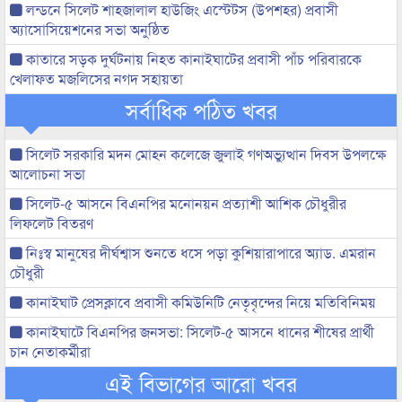
লন্ডনে সিলেট শাহজালাল হাউজিং এস্টেটস (উপশহর) প্রবাসী
অ্যাসোসিয়েশনের সভা অনুষ্ঠিত
কাতারে সড়ক দুর্ঘটনায় নিহত কানাইঘাটের প্রবাসী পাঁচ পরিবারকে
খেলাফত মজলিসের নগদ সহায়তা
সর্বাধিক পঠিত খবর
সিলেট সরকারি মদন মোহন কলেজে জুলাই গণঅভ্যুত্থান দিবস উপলক্ষে
আলোচনা সভা
সিলেট-৫ আসনে বিএনপির মনোনয়ন প্রত্যাশী আশিক চৌধুরীর
লিফলেট বিতরণ
নিঃস্ব মানুষের দীর্ঘশ্বাস শুনতে ধসে পড়া কুশিয়ারাপারে অ্যাড. এমরান
চৌধুরী
কানাইঘাট প্রেসক্লাবে প্রবাসী কমিউনিটি নেতৃবৃন্দের নিয়ে মতিবিনিময়
কানাইঘাটে বিএনপির জনসভা: সিলেট-৫ আসনে ধানের শীষের প্রার্থী
চান নেতাকর্মীরা
এই বিভাগের আরো খবর