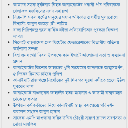
কাতারে সড়ক দুর্ঘটনায় নিহত কানাইঘাটের প্রবাসী পাঁচ পরিবারকে
খেলাফত মজলিসের নগদ সহায়তা
বিএনপি সকল ধর্মের মানুষের সমান অধিকার ও ধর্মীয় মুল্যবোধে
বিশ্বাসী: আবুল কাহের চৌ: শামিম
রাজা গিরিশচন্দ্র স্কুলে বার্ষিক ক্রীড়া প্রতিযোগিতার পুরস্কার বিতরণ
সম্পন্ন
সিলেটে বাংলাদেশ গ্রুপ থিয়েটার ফেডারেশানের বিভাগীয় অভিনয়
কর্মশালা সম্পন্ন
বিশ্ব জনসংখ্যা দিবস উপলক্ষে কানাইঘাটে আলোচনা সভা ও সম্মাননা
প্রদান
কানাইঘাটের কিশোর আহাদের খুনি সায়েমের আদালতে আত্মসমর্পন,
৫ দিনের রিমান্ড চাইবে পুলিশ
কানাইঘাট রাজাগঞ্জে নিখোঁজের দুই দিন পর সুরমা নদীতে ভেসে উঠল
যুবকের লাশ
কানাইঘাটে চাঞ্চল্যকর জাহাঙ্গীর হত্যা মামলার ৩ আসামী কক্সবাজার
থেকে গ্রেফতার
উর্ধ্বতন কর্মকর্তাদের নিয়ে কানাইঘাট স্বাস্থ্য কমপ্লেক্সে পরিদর্শন
করলেন সাংসদ আবুল হাসান
সাবেক এমপি মাওলানা ফরিদ উদ্দিন চৌধুরী স্মরণে ফ্রান্সে স্মরণসভা ও
দোয়া মাহফিল