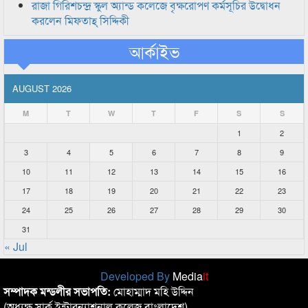
রাজা গিরিশচন্দ্র স্কুল অ্যান্ড কলেজে বৃক্ষরোপণ কর্মসূচির উদ্বোধন
করলেন মিফতাহ্ সিদ্দিকী
আর্কাইভ
AUGUST 2026
M
T
W
T
F
S
S
1
2
3
4
5
6
7
8
9
10
11
12
13
14
15
16
17
18
19
20
21
22
23
24
25
26
27
28
29
30
31
« Jul
Developed By
Media
it
সম্পাদক মন্ডলীর সভাপতি:
মোহাম্মাদ মহি উদ্দিন
(অধ্যক্ষ,সার্ক ইন্টারন্যাশনাল কলেজ বাংলাদেশ)