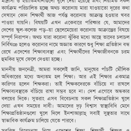
মাদ্রাসা ও ইয়াতিমখানাগুলো খুলে দেয়া হয়েছে এবং নিয়মিত সকল
কার্যক্রম পরিচালিত হচ্ছে অথচ করোনায় মারা যাওয়াতো দূরের কথা
সেখানে কোন শিক্ষার্থী আজ পর্যন্ত করোনায় আক্রান্ত হওয়ার খবর
পাওয়া যায়নি। বিষয়টি এখন একেবারে পরিষ্কার যে, আমাদের
দেশের স্কুল-কলেজ পড়–য়া ছেলেমেয়েরা করোনায় আক্রান্তের বিষয়ে
সম্পূর্ণ নিরাপদ। অথচ যারা করোনা ঝুঁকির মধ্যে আছে তাদের চলাচল
নির্বিঘœ হলেও করোনার নামে অজ্ঞাত কারণে শুধু শিক্ষা প্রতিষ্ঠান বন্ধ
রেখে এদেশের শিক্ষাব্যবস্থা এবং শিক্ষার্থীদের শিক্ষাজীবনকে চরম
হুমকির মূখে ফেলে দেওয়া হচ্ছে।
মাননীয় জননেত্রী, আমরা সকলেই জানি, মানুষের পাঁচটি মৌলিক
অধিকারের মধ্যে অন্যতম হল শিক্ষা। আর এই শিক্ষার একমাত্র
কারিগর হলেন শিক্ষকরা। তাই শিক্ষকদেরকে বাঁচিয়ে না রাখলে
শিক্ষাব্যবস্থাকে বাঁচিয়ে রাখা সম্ভব হবে না। দেশ এগোবে অন্ধকার
বলয়ের দিকে। সুতরাং এসব বিবেচনায় সকল শিক্ষাপ্রতিষ্ঠান খুলে
দেয়া এখন সময়ের দাবী। আমাদের দৃঢ় বিশ্বাস স্বাস্থ্যবিধি মেনে
শিক্ষাপ্রতিষ্ঠানগুলো খুলে দিলে ইনশাআল্লাহ্ সবাই সুস্থতার সাথে
স্বাভাবিক কার্যক্রম চালিয়ে যেতে পারবে।
সবকিছু বিবেচনায় নিয়ে এদেশের শিক্ষা, শিক্ষার্থী, শিক্ষক ও