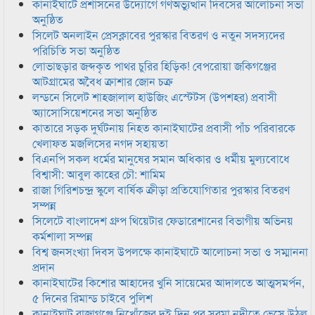
কানাইঘাটে প্রশাসনের উদ্যোগে গণঅভ্যুত্থান দিবসের আলোচনা সভা
অনুষ্ঠিত
সিলেট অনলাইন প্রেসক্লাবের পুরস্কার বিতরণ ও নতুন সদস্যদের
পরিচিতি সভা অনুষ্ঠিত
লোভাছড়ার জব্দকৃত পাথর চুরির হিড়িক! বেপরোয়া জকিগঞ্জের
আটগ্রামের অবৈধ ক্রাশার জোন চক্র
লন্ডনে সিলেট শাহজালাল হাউজিং এস্টেটস (উপশহর) প্রবাসী
অ্যাসোসিয়েশনের সভা অনুষ্ঠিত
কাতারে সড়ক দুর্ঘটনায় নিহত কানাইঘাটের প্রবাসী পাঁচ পরিবারকে
খেলাফত মজলিসের নগদ সহায়তা
বিএনপি সকল ধর্মের মানুষের সমান অধিকার ও ধর্মীয় মুল্যবোধে
বিশ্বাসী: আবুল কাহের চৌ: শামিম
রাজা গিরিশচন্দ্র স্কুলে বার্ষিক ক্রীড়া প্রতিযোগিতার পুরস্কার বিতরণ
সম্পন্ন
সিলেটে বাংলাদেশ গ্রুপ থিয়েটার ফেডারেশানের বিভাগীয় অভিনয়
কর্মশালা সম্পন্ন
বিশ্ব জনসংখ্যা দিবস উপলক্ষে কানাইঘাটে আলোচনা সভা ও সম্মাননা
প্রদান
কানাইঘাটের কিশোর আহাদের খুনি সায়েমের আদালতে আত্মসমর্পন,
৫ দিনের রিমান্ড চাইবে পুলিশ
কানাইঘাট রাজাগঞ্জে নিখোঁজের দুই দিন পর সুরমা নদীতে ভেসে উঠল