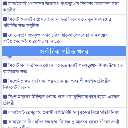
কানাইঘাটে প্রশাসনের উদ্যোগে গণঅভ্যুত্থান দিবসের আলোচনা সভা
অনুষ্ঠিত
সিলেট অনলাইন প্রেসক্লাবের পুরস্কার বিতরণ ও নতুন সদস্যদের
পরিচিতি সভা অনুষ্ঠিত
লোভাছড়ার জব্দকৃত পাথর চুরির হিড়িক! বেপরোয়া জকিগঞ্জের
আটগ্রামের অবৈধ ক্রাশার জোন চক্র
সর্বাধিক পঠিত খবর
সিলেট সরকারি মদন মোহন কলেজে জুলাই গণঅভ্যুত্থান দিবস উপলক্ষে
আলোচনা সভা
সিলেট-৫ আসনে বিএনপির মনোনয়ন প্রত্যাশী আশিক চৌধুরীর
লিফলেট বিতরণ
নিঃস্ব মানুষের দীর্ঘশ্বাস শুনতে ধসে পড়া কুশিয়ারাপারে অ্যাড. এমরান
চৌধুরী
কানাইঘাট প্রেসক্লাবে প্রবাসী কমিউনিটি নেতৃবৃন্দের নিয়ে মতিবিনিময়
কানাইঘাটে বিএনপির জনসভা: সিলেট-৫ আসনে ধানের শীষের প্রার্থী
চান নেতাকর্মীরা