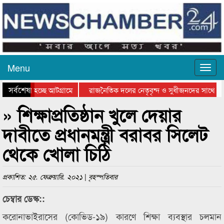
Menu
সর্বশেষ
 যাওয়া হচ্ছে আটগ্রামে
রাজনৈতিক দলের নেতৃবৃন্দ ও সুধীজনদের সাথে কান
গিতার পুরস্কার বিতরণ সম্পন্ন
সিলেটে বাংলাদেশ গ্রুপ থিয়েটার ফেডারেশানের বিভাগ
» শিক্ষাপ্রতিষ্ঠান খুলে দেয়ার
দাবীতে প্রধানমন্ত্রী বরাবর সিলেট
থেকে খোলা চিঠি
প্রকাশিত: ২৫. ফেব্রুয়ারি. ২০২১ | বৃহস্পতিবার
চেম্বার ডেস্ক::
করোনাভাইরাসের (কোভিড-১৯) কারণে শিক্ষা ব্যবস্থার চলমান