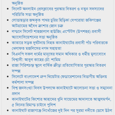
অনুষ্ঠিত
সিলেট অনলাইন প্রেসক্লাবের পুরস্কার বিতরণ ও নতুন সদস্যদের
পরিচিতি সভা অনুষ্ঠিত
লোভাছড়ার জব্দকৃত পাথর চুরির হিড়িক! বেপরোয়া জকিগঞ্জের
আটগ্রামের অবৈধ ক্রাশার জোন চক্র
লন্ডনে সিলেট শাহজালাল হাউজিং এস্টেটস (উপশহর) প্রবাসী
অ্যাসোসিয়েশনের সভা অনুষ্ঠিত
কাতারে সড়ক দুর্ঘটনায় নিহত কানাইঘাটের প্রবাসী পাঁচ পরিবারকে
খেলাফত মজলিসের নগদ সহায়তা
বিএনপি সকল ধর্মের মানুষের সমান অধিকার ও ধর্মীয় মুল্যবোধে
বিশ্বাসী: আবুল কাহের চৌ: শামিম
রাজা গিরিশচন্দ্র স্কুলে বার্ষিক ক্রীড়া প্রতিযোগিতার পুরস্কার বিতরণ
সম্পন্ন
সিলেটে বাংলাদেশ গ্রুপ থিয়েটার ফেডারেশানের বিভাগীয় অভিনয়
কর্মশালা সম্পন্ন
বিশ্ব জনসংখ্যা দিবস উপলক্ষে কানাইঘাটে আলোচনা সভা ও সম্মাননা
প্রদান
কানাইঘাটের কিশোর আহাদের খুনি সায়েমের আদালতে আত্মসমর্পন,
৫ দিনের রিমান্ড চাইবে পুলিশ
কানাইঘাট রাজাগঞ্জে নিখোঁজের দুই দিন পর সুরমা নদীতে ভেসে উঠল