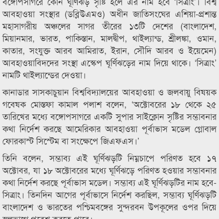
বঙ্গোপসাগরে কোন ঘূর্ণিঝড় সৃষ্টি হলে এর নাম হবে ‘সিত্রাং’। বিশ্ব
আবহাওয়া সংস্থার (ডব্লিউএমও) অধীন জাতিসংঘের এশিয়া-প্রশান্ত
মহাসাগরীয় অঞ্চলের সাগর তীরের ১৩টি দেশের (বাংলাদেশ,
মিয়ানমার, ভারত, পাকিস্তান, মালদ্বীপ, থাইল্যান্ড, শ্রীলঙ্কা, ওমান,
কাতার, সংযুক্ত আরব আমিরাত, ইরান, সৌদি আরব ও ইয়েমেন)
আবহাওয়াবিদদের সংস্থা এস্কেপ ঘূর্ণিঝড়ের নাম দিয়ে থাকে। ‘সিত্রাং’
নামটি থাইল্যান্ডের দেওয়া।
কানাডার সাসকাচুয়ান বিশ্ববিদ্যালয়ের আবহাওয়া ও জলবায়ু বিষয়ক
গবেষক মোস্তফা কামাল পলাশ বলেন, ‘অক্টোবরের ১৮ থেকে ২৫
তারিখের মধ্যে বঙ্গোপসাগরে একটি সুপার সাইক্লোন সৃষ্টির সম্ভাবনার
কথা নির্দেশ করছে আমেরিকার আবহাওয়া পূর্বাভাস মডেল গ্লোবাল
ফোরকাস্ট সিস্টেম বা সংক্ষেপে জিএফএস।’
তিনি বলেন, সম্ভাব্য এই ঘূর্ণিঝড়টি নিম্নচাপে পরিণত হবে ১৭
অক্টোবর, যা ১৮ অক্টোবরের মধ্যে ঘূর্ণিঝড়ে পরিণত হওয়ার সম্ভাবনার
কথা নির্দেশ করছে পূর্বাভাস মডেল। সম্ভাব্য এই ঘূর্ণিঝড়টির নাম হবে-
সিত্রাং। তিনদিন আগের পূর্বাভাসে নির্দেশ করছিল, সম্ভাব্য ঘূর্ণিঝড়টি
বাংলাদেশ ও ভারতের পশ্চিমবঙ্গের সুন্দরবন উপকূলের ওপর দিয়ে
স্থলভাগে প্রবেশ করতে পারে।