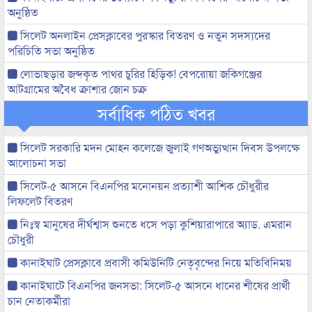
অনুষ্ঠিত
সিলেট অনলাইন প্রেসক্লাবের পুরস্কার বিতরণ ও নতুন সদস্যদের
পরিচিতি সভা অনুষ্ঠিত
লোভাছড়ার জব্দকৃত পাথর চুরির হিড়িক! বেপরোয়া জকিগঞ্জের
আটগ্রামের অবৈধ ক্রাশার জোন চক্র
সর্বাধিক পঠিত খবর
সিলেট সরকারি মদন মোহন কলেজে জুলাই গণঅভ্যুত্থান দিবস উপলক্ষে
আলোচনা সভা
সিলেট-৫ আসনে বিএনপির মনোনয়ন প্রত্যাশী আশিক চৌধুরীর
লিফলেট বিতরণ
নিঃস্ব মানুষের দীর্ঘশ্বাস শুনতে ধসে পড়া কুশিয়ারাপারে অ্যাড. এমরান
চৌধুরী
কানাইঘাট প্রেসক্লাবে প্রবাসী কমিউনিটি নেতৃবৃন্দের নিয়ে মতিবিনিময়
কানাইঘাটে বিএনপির জনসভা: সিলেট-৫ আসনে ধানের শীষের প্রার্থী
চান নেতাকর্মীরা