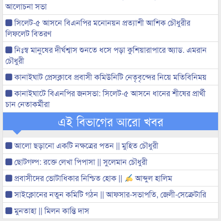
আলোচনা সভা
সিলেট-৫ আসনে বিএনপির মনোনয়ন প্রত্যাশী আশিক চৌধুরীর
লিফলেট বিতরণ
নিঃস্ব মানুষের দীর্ঘশ্বাস শুনতে ধসে পড়া কুশিয়ারাপারে অ্যাড. এমরান
চৌধুরী
কানাইঘাট প্রেসক্লাবে প্রবাসী কমিউনিটি নেতৃবৃন্দের নিয়ে মতিবিনিময়
কানাইঘাটে বিএনপির জনসভা: সিলেট-৫ আসনে ধানের শীষের প্রার্থী
চান নেতাকর্মীরা
এই বিভাগের আরো খবর
আলো ছড়ানো একটি নক্ষত্রের পতন || মুহিত চৌধুরী
ছোটগল্প: রক্তে লেখা পিপাসা || সুলেমান চৌধুরী
প্রবাসীদের ভোটাধিকার নিশ্চিত হোক ||
আব্দুল হালিম
সাইক্লোনের নতুন কমিটি গঠন || আফসার-সভাপতি, জেলী-সেক্রেটারি
মুনতাহা || মিলন কান্তি দাস