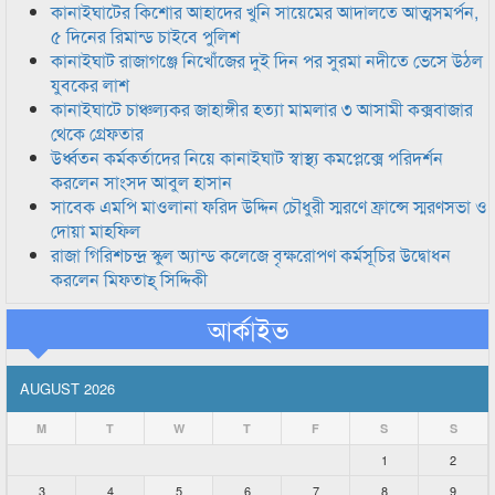
কানাইঘাটের কিশোর আহাদের খুনি সায়েমের আদালতে আত্মসমর্পন,
৫ দিনের রিমান্ড চাইবে পুলিশ
কানাইঘাট রাজাগঞ্জে নিখোঁজের দুই দিন পর সুরমা নদীতে ভেসে উঠল
যুবকের লাশ
কানাইঘাটে চাঞ্চল্যকর জাহাঙ্গীর হত্যা মামলার ৩ আসামী কক্সবাজার
থেকে গ্রেফতার
উর্ধ্বতন কর্মকর্তাদের নিয়ে কানাইঘাট স্বাস্থ্য কমপ্লেক্সে পরিদর্শন
করলেন সাংসদ আবুল হাসান
সাবেক এমপি মাওলানা ফরিদ উদ্দিন চৌধুরী স্মরণে ফ্রান্সে স্মরণসভা ও
দোয়া মাহফিল
রাজা গিরিশচন্দ্র স্কুল অ্যান্ড কলেজে বৃক্ষরোপণ কর্মসূচির উদ্বোধন
করলেন মিফতাহ্ সিদ্দিকী
আর্কাইভ
AUGUST 2026
M
T
W
T
F
S
S
1
2
3
4
5
6
7
8
9