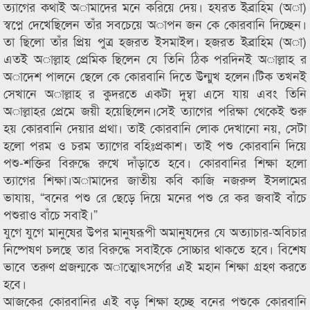
ত্যাগের কথাই অামাদের মনে করিয়ে দেয়। হযরত ইব্রাহিম (অা)
স্বপ্নে দেখেছিলেন তাঁর সবচেয়ে অাপন জন কে কোরবানি দিচ্ছেন।
তা ছিলো তাঁর প্রিয় পুত্র হজরত ইসমাইল। হজরত ইব্রাহিম (অা)
এতই অাল্লাহ প্রেমিক ছিলেন যে তিনি ঠিক পরদিনই অাল্লাহ র
অাদেশ পালনে ছেলে কে কোরবানি দিতে উন্মুখ হলেন।টিক তখনই
সেখানে অাল্লাহ র কুদরতে একটা দুম্বা এসে যায় এবং তিনি
অাল্লাহর প্রেমে জয়ী হয়েছিলেন।সেই ত্যাগের পরিক্ষা থেকেই শুরু
হয় কোরবানি দেয়ার প্রথা। তাই কোরবানি লোক দেখানো নয়, সেটা
হলো পরম ও চরম ত্যাগের বহিঃপ্রকাশ। তাই পশু কোরবানি দিয়ে
পশু-শক্তির বিরুদ্ধে রুখে দাঁড়াতে হবে। কোরবানির শিক্ষা হলো
ত্যাগের শিক্ষা।অামাদের জাতীয় কবি কাজি নজরুল ইসলামের
ভাযায়, “বনের পশু রে ছেড়ে দিয়ে মনের পশু রে কর জবাই বাঁচে
পশুরাও বাঁচে সবাই।”
যুগে যুগে মানুষের উপর মানুষরূপী অমানুষদের যে অত্যাচার-অবিচার
নিষ্পেষণ চলছে তার বিরুদ্ধে সবাইকে সোচ্চার থাকতে হবে। বিশেষ
ভাবে তরুণ প্রজন্মকে অাত্মোৎসর্গের এই মহান শিক্ষা গ্রহণ করতে
হবে।
আজকের কোরবানির এই বড় শিক্ষা হচ্ছে বনের পশুকে কোরবানি