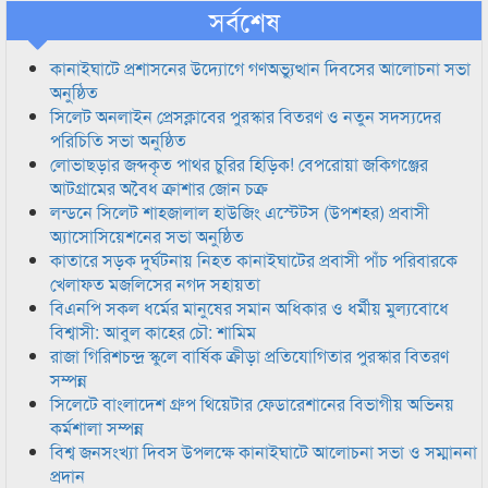
সর্বশেষ
কানাইঘাটে প্রশাসনের উদ্যোগে গণঅভ্যুত্থান দিবসের আলোচনা সভা
অনুষ্ঠিত
সিলেট অনলাইন প্রেসক্লাবের পুরস্কার বিতরণ ও নতুন সদস্যদের
পরিচিতি সভা অনুষ্ঠিত
লোভাছড়ার জব্দকৃত পাথর চুরির হিড়িক! বেপরোয়া জকিগঞ্জের
আটগ্রামের অবৈধ ক্রাশার জোন চক্র
লন্ডনে সিলেট শাহজালাল হাউজিং এস্টেটস (উপশহর) প্রবাসী
অ্যাসোসিয়েশনের সভা অনুষ্ঠিত
কাতারে সড়ক দুর্ঘটনায় নিহত কানাইঘাটের প্রবাসী পাঁচ পরিবারকে
খেলাফত মজলিসের নগদ সহায়তা
বিএনপি সকল ধর্মের মানুষের সমান অধিকার ও ধর্মীয় মুল্যবোধে
বিশ্বাসী: আবুল কাহের চৌ: শামিম
রাজা গিরিশচন্দ্র স্কুলে বার্ষিক ক্রীড়া প্রতিযোগিতার পুরস্কার বিতরণ
সম্পন্ন
সিলেটে বাংলাদেশ গ্রুপ থিয়েটার ফেডারেশানের বিভাগীয় অভিনয়
কর্মশালা সম্পন্ন
বিশ্ব জনসংখ্যা দিবস উপলক্ষে কানাইঘাটে আলোচনা সভা ও সম্মাননা
প্রদান