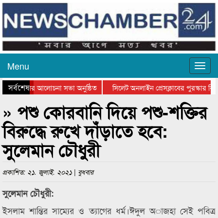
Menu
সর্বশেষ
্থান দিবসের আলোচনা সভা অনুষ্ঠিত
সিলেট অনলাইন প্রেসক্লাবের পুরস্কার বিতর
ে আলোচনা সভা ও সম্মাননা প্রদান
কানাইঘাটের কিশোর আহাদের খুনি সায়েমের 
» পশু কোরবানি দিয়ে পশু-শক্তির
বিরুদ্ধে রুখে দাঁড়াতে হবে:
সুলেমান চৌধুরী
প্রকাশিত: ২১. জুলাই. ২০২১ | বুধবার
সুলেমান চৌধুরী:
ইসলাম শান্তির সাম্যের ও ত্যাগের ধর্ম।ঈদুল অাজহা সেই পবিত্র