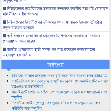
নেতৃবৃন্দের শোক
নিউজচেম্বার টুয়েন্টিফোর ডটকমের সম্পাদক মন্ডলীর সভাপতি মোহাম্মদ
মহি উদ্দিনের ঈদ শুভেচ্ছা
নিউজচেম্বার টুয়েন্টিফোর ডটকমের প্রধান সম্পাদক ইকবাল চৌধুরীর
ঈদুল আজহার শুভেচ্ছা
তৃতীয়বারের মতো বাংলা প্রেসক্লাব মিশিগানের কোষাধ্যক্ষ নির্বাচিত
সোলায়মান আল মাহমুদ
জাতীয় প্রেসক্লাবের স্থায়ী সদস্য পদ লাভ করেছেন কানাইঘাটের
এহসানুল হক জসীম
সর্বশেষ
আবারো লোভার জব্দকৃত পাথর চুরি করে নিয়ে যাওয়া হচ্ছে আটগ্রামে
রাজনৈতিক দলের নেতৃবৃন্দ ও সুধীজনদের সাথে কানাইঘাটের নবাগত
ইউএনও’র মতবিনিময়
কানাইঘাটে প্রশাসনের উদ্যোগে গণঅভ্যুত্থান দিবসের আলোচনা সভা
অনুষ্ঠিত
সিলেট অনলাইন প্রেসক্লাবের পুরস্কার বিতরণ ও নতুন সদস্যদের
পরিচিতি সভা অনুষ্ঠিত