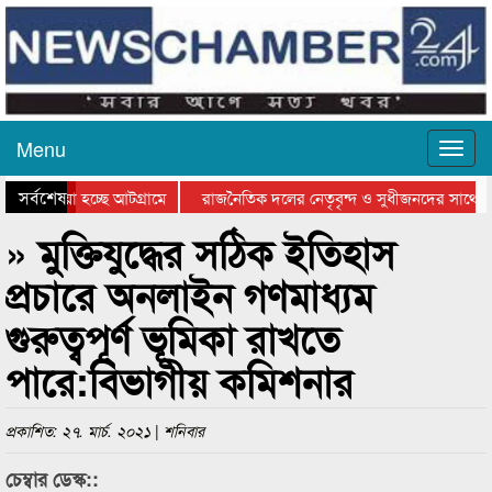
Menu
সর্বশেষ
ে যাওয়া হচ্ছে আটগ্রামে
রাজনৈতিক দলের নেতৃবৃন্দ ও সুধীজনদের সাথে ক
যোগিতার পুরস্কার বিতরণ সম্পন্ন
সিলেটে বাংলাদেশ গ্রুপ থিয়েটার ফেডারেশানের বিভ
» মুক্তিযুদ্ধের সঠিক ইতিহাস
প্রচারে অনলাইন গণমাধ্যম
গুরুত্বপূর্ণ ভূমিকা রাখতে
পারে:বিভাগীয় কমিশনার
প্রকাশিত: ২৭. মার্চ. ২০২১ | শনিবার
চেম্বার ডেস্ক::