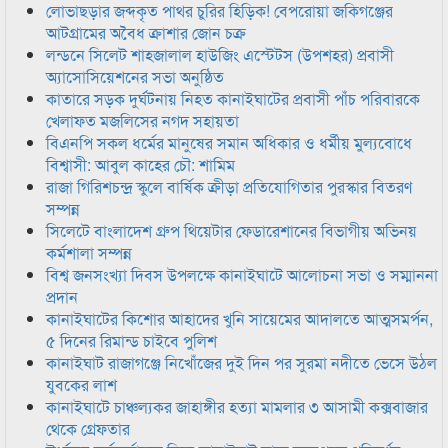
লোভাছড়ার জব্দকৃত পাথর চুরির হিড়িক! বেপরোয়া জকিগঞ্জের
আটগ্রামের অবৈধ ক্রাশার জোন চক্র
লন্ডনে সিলেট শাহজালাল হাউজিং এস্টেটস (উপশহর) প্রবাসী
অ্যাসোসিয়েশনের সভা অনুষ্ঠিত
কাতারে সড়ক দুর্ঘটনায় নিহত কানাইঘাটের প্রবাসী পাঁচ পরিবারকে
খেলাফত মজলিসের নগদ সহায়তা
বিএনপি সকল ধর্মের মানুষের সমান অধিকার ও ধর্মীয় মুল্যবোধে
বিশ্বাসী: আবুল কাহের চৌ: শামিম
রাজা গিরিশচন্দ্র স্কুলে বার্ষিক ক্রীড়া প্রতিযোগিতার পুরস্কার বিতরণ
সম্পন্ন
সিলেটে বাংলাদেশ গ্রুপ থিয়েটার ফেডারেশানের বিভাগীয় অভিনয়
কর্মশালা সম্পন্ন
বিশ্ব জনসংখ্যা দিবস উপলক্ষে কানাইঘাটে আলোচনা সভা ও সম্মাননা
প্রদান
কানাইঘাটের কিশোর আহাদের খুনি সায়েমের আদালতে আত্মসমর্পন,
৫ দিনের রিমান্ড চাইবে পুলিশ
কানাইঘাট রাজাগঞ্জে নিখোঁজের দুই দিন পর সুরমা নদীতে ভেসে উঠল
যুবকের লাশ
কানাইঘাটে চাঞ্চল্যকর জাহাঙ্গীর হত্যা মামলার ৩ আসামী কক্সবাজার
থেকে গ্রেফতার