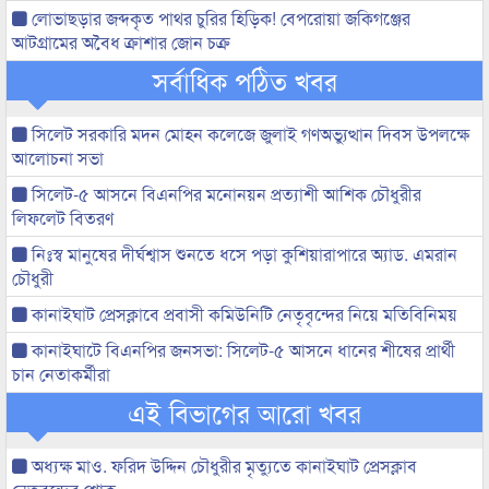
লোভাছড়ার জব্দকৃত পাথর চুরির হিড়িক! বেপরোয়া জকিগঞ্জের
আটগ্রামের অবৈধ ক্রাশার জোন চক্র
সর্বাধিক পঠিত খবর
সিলেট সরকারি মদন মোহন কলেজে জুলাই গণঅভ্যুত্থান দিবস উপলক্ষে
আলোচনা সভা
সিলেট-৫ আসনে বিএনপির মনোনয়ন প্রত্যাশী আশিক চৌধুরীর
লিফলেট বিতরণ
নিঃস্ব মানুষের দীর্ঘশ্বাস শুনতে ধসে পড়া কুশিয়ারাপারে অ্যাড. এমরান
চৌধুরী
কানাইঘাট প্রেসক্লাবে প্রবাসী কমিউনিটি নেতৃবৃন্দের নিয়ে মতিবিনিময়
কানাইঘাটে বিএনপির জনসভা: সিলেট-৫ আসনে ধানের শীষের প্রার্থী
চান নেতাকর্মীরা
এই বিভাগের আরো খবর
অধ্যক্ষ মাও. ফরিদ উদ্দিন চৌধুরীর মৃত্যুতে কানাইঘাট প্রেসক্লাব