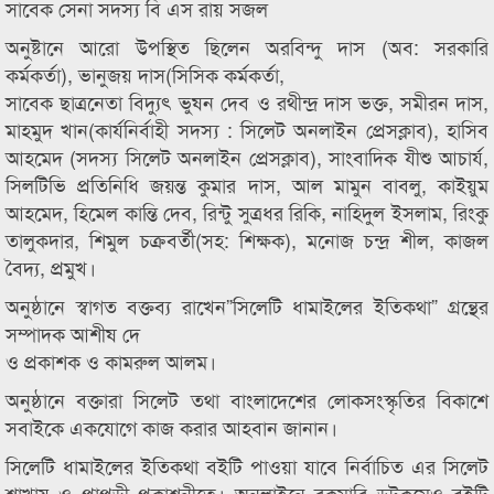
সাবেক সেনা সদস্য বি এস রায় সজল
অনুষ্টানে আরো উপস্থিত ছিলেন অরবিন্দু দাস (অব: সরকারি
কর্মকর্তা), ভানুজয় দাস(সিসিক কর্মকর্তা,
সাবেক ছাত্রনেতা বিদ্যুৎ ভুষন দেব ও রথীন্দ্র দাস ভক্ত, সমীরন দাস,
মাহমুদ খান(কার্যনির্বাহী সদস্য : সিলেট অনলাইন প্রেসক্লাব), হাসিব
আহমেদ (সদস্য সিলেট অনলাইন প্রেসক্লাব), সাংবাদিক যীশু আচার্য,
সিলটিভি প্রতিনিধি জয়ন্ত কুমার দাস, আল মামুন বাবলু, কাইয়ুম
আহমেদ, হিমেল কান্তি দেব, রিন্টু সুত্রধর রিকি, নাহিদুল ইসলাম, রিংকু
তালুকদার, শিমুল চক্রবর্তী(সহ: শিক্ষক), মনোজ চন্দ্র শীল, কাজল
বৈদ্য, প্রমুখ।
অনুষ্ঠানে স্বাগত বক্তব্য রাখেন”সিলেটি ধামাইলের ইতিকথা” গ্রন্থের
সম্পাদক আশীষ দে
ও প্রকাশক ও কামরুল আলম।
অনুষ্ঠানে বক্তারা সিলেট তথা বাংলাদেশের লোকসংস্কৃতির বিকাশে
সবাইকে একযোগে কাজ করার আহবান জানান।
সিলেটি ধামাইলের ইতিকথা বইটি পাওয়া যাবে নির্বাচিত এর সিলেট
শাখায় ও পাপড়ী প্রকাশনীতে। অনলাইনে রকমারি ডটকমেও বইটি