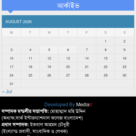
আর্কাইভ
AUGUST 2026
M
T
W
T
F
S
S
1
2
3
4
5
6
7
8
9
10
11
12
13
14
15
16
17
18
19
20
21
22
23
24
25
26
27
28
29
30
31
« Jul
Developed By
Media
it
সম্পাদক মন্ডলীর সভাপতি:
মোহাম্মাদ মহি উদ্দিন
(অধ্যক্ষ,সার্ক ইন্টারন্যাশনাল কলেজ বাংলাদেশ)
প্রধান সম্পাদক:
ইকবাল আহমদ চৌধুরী
(ইংল্যান্ড প্রবাসী, সাংবাদিক ও লেখক)