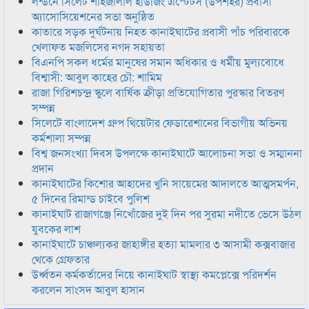
লন্ডনে সিলেট শাহজালাল হাউজিং এস্টেটস (উপশহর) প্রবাসী
অ্যাসোসিয়েশনের সভা অনুষ্ঠিত
কাতারে সড়ক দুর্ঘটনায় নিহত কানাইঘাটের প্রবাসী পাঁচ পরিবারকে
খেলাফত মজলিসের নগদ সহায়তা
বিএনপি সকল ধর্মের মানুষের সমান অধিকার ও ধর্মীয় মুল্যবোধে
বিশ্বাসী: আবুল কাহের চৌ: শামিম
রাজা গিরিশচন্দ্র স্কুলে বার্ষিক ক্রীড়া প্রতিযোগিতার পুরস্কার বিতরণ
সম্পন্ন
সিলেটে বাংলাদেশ গ্রুপ থিয়েটার ফেডারেশানের বিভাগীয় অভিনয়
কর্মশালা সম্পন্ন
বিশ্ব জনসংখ্যা দিবস উপলক্ষে কানাইঘাটে আলোচনা সভা ও সম্মাননা
প্রদান
কানাইঘাটের কিশোর আহাদের খুনি সায়েমের আদালতে আত্মসমর্পন,
৫ দিনের রিমান্ড চাইবে পুলিশ
কানাইঘাট রাজাগঞ্জে নিখোঁজের দুই দিন পর সুরমা নদীতে ভেসে উঠল
যুবকের লাশ
কানাইঘাটে চাঞ্চল্যকর জাহাঙ্গীর হত্যা মামলার ৩ আসামী কক্সবাজার
থেকে গ্রেফতার
উর্ধ্বতন কর্মকর্তাদের নিয়ে কানাইঘাট স্বাস্থ্য কমপ্লেক্সে পরিদর্শন
করলেন সাংসদ আবুল হাসান