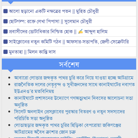
আলো ছড়ানো একটি নক্ষত্রের পতন || মুহিত চৌধুরী
ছোটগল্প: রক্তে লেখা পিপাসা || সুলেমান চৌধুরী
প্রবাসীদের ভোটাধিকার নিশ্চিত হোক ||
আব্দুল হালিম
সাইক্লোনের নতুন কমিটি গঠন || আফসার-সভাপতি, জেলী-সেক্রেটারি
মুনতাহা || মিলন কান্তি দাস
সর্বশেষ
আবারো লোভার জব্দকৃত পাথর চুরি করে নিয়ে যাওয়া হচ্ছে আটগ্রামে
রাজনৈতিক দলের নেতৃবৃন্দ ও সুধীজনদের সাথে কানাইঘাটের নবাগত
ইউএনও’র মতবিনিময়
কানাইঘাটে প্রশাসনের উদ্যোগে গণঅভ্যুত্থান দিবসের আলোচনা সভা
অনুষ্ঠিত
সিলেট অনলাইন প্রেসক্লাবের পুরস্কার বিতরণ ও নতুন সদস্যদের
পরিচিতি সভা অনুষ্ঠিত
লোভাছড়ার জব্দকৃত পাথর চুরির হিড়িক! বেপরোয়া জকিগঞ্জের
আটগ্রামের অবৈধ ক্রাশার জোন চক্র