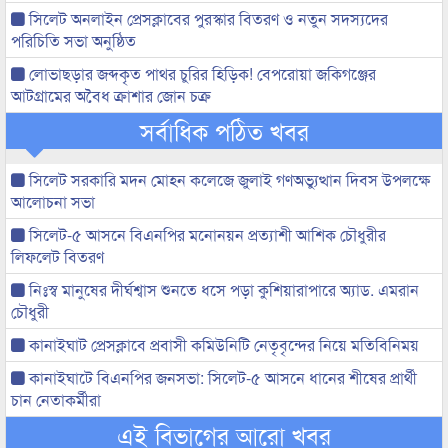
সিলেট অনলাইন প্রেসক্লাবের পুরস্কার বিতরণ ও নতুন সদস্যদের
পরিচিতি সভা অনুষ্ঠিত
লোভাছড়ার জব্দকৃত পাথর চুরির হিড়িক! বেপরোয়া জকিগঞ্জের
আটগ্রামের অবৈধ ক্রাশার জোন চক্র
সর্বাধিক পঠিত খবর
সিলেট সরকারি মদন মোহন কলেজে জুলাই গণঅভ্যুত্থান দিবস উপলক্ষে
আলোচনা সভা
সিলেট-৫ আসনে বিএনপির মনোনয়ন প্রত্যাশী আশিক চৌধুরীর
লিফলেট বিতরণ
নিঃস্ব মানুষের দীর্ঘশ্বাস শুনতে ধসে পড়া কুশিয়ারাপারে অ্যাড. এমরান
চৌধুরী
কানাইঘাট প্রেসক্লাবে প্রবাসী কমিউনিটি নেতৃবৃন্দের নিয়ে মতিবিনিময়
কানাইঘাটে বিএনপির জনসভা: সিলেট-৫ আসনে ধানের শীষের প্রার্থী
চান নেতাকর্মীরা
এই বিভাগের আরো খবর