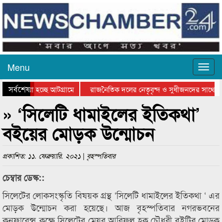
Menu
সর্বশেষ
ে যাওয়া হচ্ছে আটগ্রামে
রাজনৈতিক দলের নেতৃবৃন্দ ও সুধীজনদের সাথে ক
যোগিতার পুরস্কার বিতরণ সম্পন্ন
সিলেটে বাংলাদেশ গ্রুপ থিয়েটার ফেডারেশানের বিভ
» ‘সিলেটি ধামাইলের ইতিকথা’
বইয়ের মোড়ক উন্মোচন
প্রকাশিত: ১১. ফেব্রুয়ারি. ২০২১ | বৃহস্পতিবার
চেম্বার ডেস্ক::
সিলেটের লোকসংস্কৃতি বিষয়ক গ্রন্থ ‘সিলেটি ধামাইলের ইতিকথা ‘ এর
মোড়ক উন্মোচন করা হয়েছে। আজ বৃহস্পতিবার নগরভবনের
কনফারেন্স কক্ষে সিলেটের মেয়র আরিফুল হক চৌধুরী বইটির মোড়ক