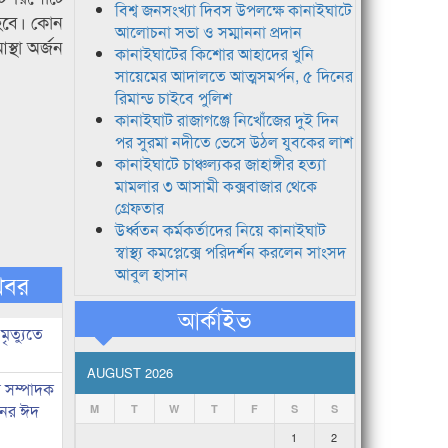
বিশ্ব জনসংখ্যা দিবস উপলক্ষে কানাইঘাটে
ে হবে। কোন
আলোচনা সভা ও সম্মাননা প্রদান
্থা অর্জন
কানাইঘাটের কিশোর আহাদের খুনি
সায়েমের আদালতে আত্মসমর্পন, ৫ দিনের
রিমান্ড চাইবে পুলিশ
কানাইঘাট রাজাগঞ্জে নিখোঁজের দুই দিন
পর সুরমা নদীতে ভেসে উঠল যুবকের লাশ
কানাইঘাটে চাঞ্চল্যকর জাহাঙ্গীর হত্যা
মামলার ৩ আসামী কক্সবাজার থেকে
গ্রেফতার
উর্ধ্বতন কর্মকর্তাদের নিয়ে কানাইঘাট
স্বাস্থ্য কমপ্লেক্সে পরিদর্শন করলেন সাংসদ
আবুল হাসান
খবর
আর্কাইভ
মৃত্যুতে
AUGUST 2026
র সম্পাদক
িনের ঈদ
M
T
W
T
F
S
S
1
2