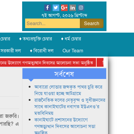
৭ই আগস্ট, ২০২৬ খ্রিস্টাব্দ
চেম্বার
♦ তথ্যপ্রযুক্তি চেম্বার
♦ ধর্ম চেম্বার
 সরকারী দল
♦ বিরোধী দল
Our Team
র উদ্যোগে গণঅভ্যুত্থান দিবসের আলোচনা সভা অনুষ্ঠিত
সিলেট অনলাইন প্রেসক্ল
সর্বশেষ
আবারো লোভার জব্দকৃত পাথর চুরি করে
নিয়ে যাওয়া হচ্ছে আটগ্রামে
রাজনৈতিক দলের নেতৃবৃন্দ ও সুধীজনদের
সাথে কানাইঘাটের নবাগত ইউএনও’র
মতবিনিময়
 করা জরুরি।
কানাইঘাটে প্রশাসনের উদ্যোগে
 পারছি? এ
গণঅভ্যুত্থান দিবসের আলোচনা সভা
অনুষ্ঠিত