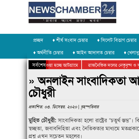
প্রচ্ছদ
♦ শীর্ষ সংবাদ চেম্বার
♦ সিলেট বিভাগ চেম্বার
♦ অর্থনীতি চেম্বার
♦ আইন আদালত চেম্বার
♦ খেলাধু
সর্বশেষ
াথর চুরি করে নিয়ে যাওয়া হচ্ছে আটগ্রামে
রাজনৈতিক দলের নেতৃবৃন্দ ও সু
ার্ষিক ক্রীড়া প্রতিযোগিতার পুরস্কার বিতরণ সম্পন্ন
সিলেটে বাংলাদেশ গ্রুপ থিয়েটা
» অনলাইন সাংবাদিকতা আ
চৌধুরী
প্রকাশিত: ০৩. ডিসেম্বর. ২০২০ | বৃহস্পতিবার
সাংবাদিকতা হলো রাষ্ট্রের “চতুর্থ স্তম্ভ”। 
মুহিত চৌধুরী:
স্বচ্ছতা, জবাবদিহিতা এবং নৈতিকতার মাধ্যমে মতপ্রক
প্রশ্ন এখন সচেতন মহলের।