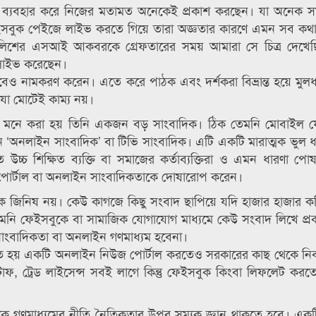
্তি ব্যবহার করে নিজের মতামত অনেকেই প্রকাশ করছেন। যা অনেক 
য়। ফেইসবুক পেইজে লাইভ করতে গিয়ে তারা অজ্ঞতার কারণে এমন সব কথ
 পুলিশের এসআই আকবরকে গ্রেফতারের সময় আমারা সে চিত্র দেখে
য় লাইভ করেছেন।
 নামকরণ করেন। এতে করে পাঠক এবং দর্শকরা বিভ্রান্ত হয়ে মুলধ
। যা মোটেই কাম্য নয়।
ই মনে করা হয় তিনি একজন বড় সাংবাদিক। ঠিক তেমনি মোবাইল ফ
নলাইন সাংবাদিক’ বা টিভি সাংবাদিক। এটি একটি মারাত্মক ভুল 
 উচ্চ শিক্ষিত ব্যক্তি বা সমাজের কর্তাব্যক্তিরা ও এমন ধারণা প
োর্টাল বা অনলাইন সাংবাদিকতাকে দোষারোপ করেন।
 জিনিষ নয়। কেউ কাগজে কিছু সংবাদ ছাপিয়ে যদি হাজার হাজার ক
নি ফেইসবুকে বা সামাজিক যোগাযোগ মাধ্যমে কেউ সংবাদ লিখে প্
াংবাদিকতা বা অনলাইন গণমাধ্যম হবেনা।
 নিতে হয় একটি অনলাইন নিউজ পোর্টাল করতেও সরকারের কাছ থেকে নিব
াফ, ট্রেড লাইসেন্স সবই লাগে কিন্তু ফেইসবুক কিংবা লিফলেট কর
কে গণমাধ্যমের নীতি নৈতিকতার উপর সম্যক জ্ঞান থাকতে হবে। একটি