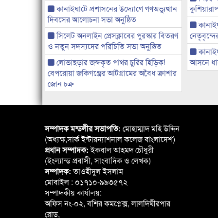
কানাইঘাটে প্রশাসনের উদ্যোগে গণঅভ্যুত্থান
কুশিয়ারাপ
দিবসের আলোচনা সভা অনুষ্ঠিত
কানাইঘা
সিলেট অনলাইন প্রেসক্লাবের পুরস্কার বিতরণ
নেতৃবৃন্দ
ও নতুন সদস্যদের পরিচিতি সভা অনুষ্ঠিত
কানাই
লোভাছড়ার জব্দকৃত পাথর চুরির হিড়িক!
আসনে ধানে
বেপরোয়া জকিগঞ্জের আটগ্রামের অবৈধ ক্রাশার
জোন চক্র
সম্পাদক মন্ডলীর সভাপতি:
মোহাম্মাদ মহি উদ্দিন
(অধ্যক্ষ,সার্ক ইন্টারন্যাশনাল কলেজ বাংলাদেশ)
প্রধান সম্পাদক:
ইকবাল আহমদ চৌধুরী
(ইংল্যান্ড প্রবাসী, সাংবাদিক ও লেখক)
সম্পাদক:
তাওহীদুল ইসলাম
মোবাইল : ০১৭১০-৯৯৩৫৭২
সম্পাদকীয় কার্যালয়:
অফিস নং-০২, বশির কমপ্লেক্স, লালদিঘীরপার
রোড,