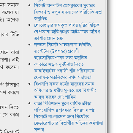
সময় সমাজ
সিলেট অনলাইন প্রেসক্লাবের পুরস্কার
া বলেন যা
বিতরণ ও নতুন সদস্যদের পরিচিতি সভা
অনুষ্ঠিত
ছি। অনেক
লোভাছড়ার জব্দকৃত পাথর চুরির হিড়িক!
বেপরোয়া জকিগঞ্জের আটগ্রামের অবৈধ
ারার টিভি
ক্রাশার জোন চক্র
লন্ডনে সিলেট শাহজালাল হাউজিং
এস্টেটস (উপশহর) প্রবাসী
োনে যারা
অ্যাসোসিয়েশনের সভা অনুষ্ঠিত
ধারণা। এই
কাতারে সড়ক দুর্ঘটনায় নিহত
োষণ করেন।
কানাইঘাটের প্রবাসী পাঁচ পরিবারকে
খেলাফত মজলিসের নগদ সহায়তা
বিএনপি সকল ধর্মের মানুষের সমান
পি বিতরণ
অধিকার ও ধর্মীয় মুল্যবোধে বিশ্বাসী:
রকাশ করলে
আবুল কাহের চৌ: শামিম
রাজা গিরিশচন্দ্র স্কুলে বার্ষিক ক্রীড়া
ন্ধন নিতে
প্রতিযোগিতার পুরস্কার বিতরণ সম্পন্ন
তে সে রকম
সিলেটে বাংলাদেশ গ্রুপ থিয়েটার
ফেডারেশানের বিভাগীয় অভিনয় কর্মশালা
সম্পন্ন
 রিপোর্টে