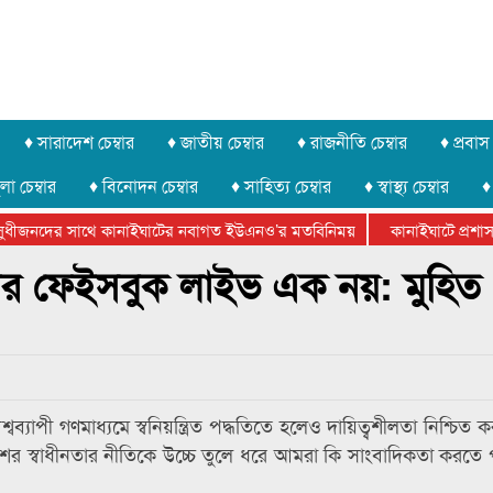
♦ সারাদেশ চেম্বার
♦ জাতীয় চেম্বার
♦ রাজনীতি চেম্বার
♦ প্রবাস 
লা চেম্বার
♦ বিনোদন চেম্বার
♦ সাহিত্য চেম্বার
♦ স্বাস্থ্য চেম্বার
♦
ধীজনদের সাথে কানাইঘাটের নবাগত ইউএনও’র মতবিনিময়
কানাইঘাটে প্রশাসনে
র ফেডারেশানের বিভাগীয় অভিনয় কর্মশালা সম্পন্ন
র ফেইসবুক লাইভ এক নয়: মুহিত
বিশ্বব্যাপী গণমাধ্যমে স্বনিয়ন্ত্রিত পদ্ধতিতে হলেও দায়িত্বশীলতা নিশ্চিত
াশের স্বাধীনতার নীতিকে উচ্চে তুলে ধরে আমরা কি সাংবাদিকতা করতে