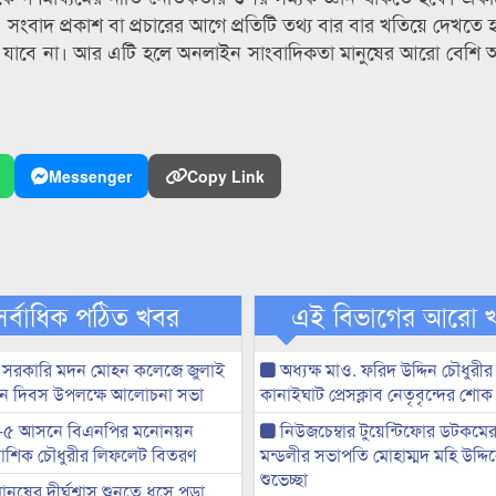
বে। সংবাদ প্রকাশ বা প্রচারের আগে প্রতিটি তথ্য বার বার খতিয়ে দেখত
া যাবে না। আর এটি হলে অনলাইন সাংবাদিকতা মানুষের আরো বেশি আস
Messenger
Copy Link
সর্বাধিক পঠিত খবর
এই বিভাগের আরো 
 সরকারি মদন মোহন কলেজে জুলাই
অধ্যক্ষ মাও. ফরিদ উদ্দিন চৌধুরীর 
্থান দিবস উপলক্ষে আলোচনা সভা
কানাইঘাট প্রেসক্লাব নেতৃবৃন্দের শোক
-৫ আসনে বিএনপির মনোনয়ন
নিউজচেম্বার টুয়েন্টিফোর ডটকমে
ী আশিক চৌধুরীর লিফলেট বিতরণ
মন্ডলীর সভাপতি মোহাম্মদ মহি উদ্দ
শুভেচ্ছা
মানুষের দীর্ঘশ্বাস শুনতে ধসে পড়া