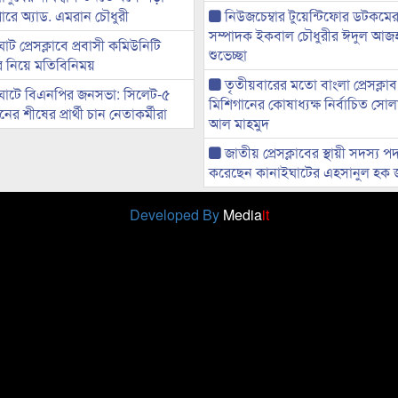
ারে অ্যাড. এমরান চৌধুরী
নিউজচেম্বার টুয়েন্টিফোর ডটকমের 
সম্পাদক ইকবাল চৌধুরীর ঈদুল আজ
ট প্রেসক্লাবে প্রবাসী কমিউনিটি
শুভেচ্ছা
ের নিয়ে মতিবিনিময়
তৃতীয়বারের মতো বাংলা প্রেসক্লাব
ঘাটে বিএনপির জনসভা: সিলেট-৫
মিশিগানের কোষাধ্যক্ষ নির্বাচিত সো
র শীষের প্রার্থী চান নেতাকর্মীরা
আল মাহমুদ
জাতীয় প্রেসক্লাবের স্থায়ী সদস্য প
করেছেন কানাইঘাটের এহসানুল হক 
Developed By
Media
it