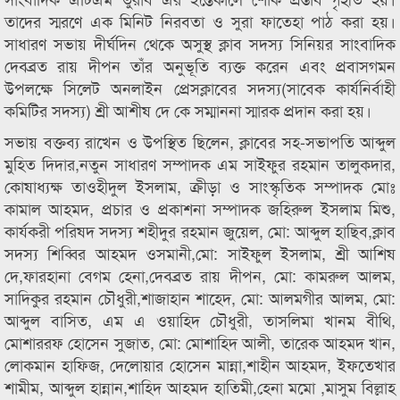
তাদের স্মরণে এক মিনিট নিরবতা ও সুরা ফাতেহা পাঠ করা হয়।
সাধারণ সভায় দীর্ঘদিন থেকে অসুস্থ ক্লাব সদস্য সিনিয়র সাংবাদিক
দেবব্রত রায় দীপন তাঁর অনুভূতি ব্যক্ত করেন এবং প্রবাসগমন
উপলক্ষে সিলেট অনলাইন প্রেসক্লাবের সদস্য(সাবেক কার্যনির্বাহী
কমিটির সদস্য) শ্রী আশীষ দে কে সম্মাননা স্মারক প্রদান করা হয়।
সভায় বক্তব্য রাখেন ও উপস্থিত ছিলেন, ক্লাবের সহ-সভাপতি আব্দুল
মুহিত দিদার,নতুন সাধারণ সম্পাদক এম সাইফুর রহমান তালুকদার,
কোষাধ্যক্ষ তাওহীদুল ইসলাম, ক্রীড়া ও সাংস্কৃতিক সম্পাদক মোঃ
কামাল আহমদ, প্রচার ও প্রকাশনা সম্পাদক জহিরুল ইসলাম মিশু,
কার্যকরী পরিষদ সদস্য শহীদুর রহমান জুয়েল, মো: আব্দুল হাছিব,ক্লাব
সদস্য শিব্বির আহমদ ওসমানী,মো: সাইফুল ইসলাম, শ্রী আশিষ
দে,ফারহানা বেগম হেনা,দেবব্রত রায় দীপন, মো: কামরুল আলম,
সাদিকুর রহমান চৌধুরী,শাজাহান শাহেদ, মো: আলমগীর আলম, মো:
আব্দুল বাসিত, এম এ ওয়াহিদ চৌধুরী, তাসলিমা খানম বীথি,
মোশাররফ হোসেন সুজাত, মো: মোশাহিদ আলী, তারেক আহমদ খান,
লোকমান হাফিজ, দেলোয়ার হোসেন মান্না,শাহীন আহমদ, ইফতেখার
শামীম, আব্দুল হান্নান,শাহিদ আহমদ হাতিমী,হেনা মমো ,মাসুম বিল্লাহ