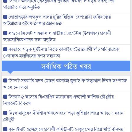
সিলেট অনলাইন প্রেসক্লাবের পুরস্কার বিতরণ ও নতুন সদস্যদের
পরিচিতি সভা অনুষ্ঠিত
লোভাছড়ার জব্দকৃত পাথর চুরির হিড়িক! বেপরোয়া জকিগঞ্জের
আটগ্রামের অবৈধ ক্রাশার জোন চক্র
লন্ডনে সিলেট শাহজালাল হাউজিং এস্টেটস (উপশহর) প্রবাসী
অ্যাসোসিয়েশনের সভা অনুষ্ঠিত
কাতারে সড়ক দুর্ঘটনায় নিহত কানাইঘাটের প্রবাসী পাঁচ পরিবারকে
খেলাফত মজলিসের নগদ সহায়তা
সর্বাধিক পঠিত খবর
সিলেট সরকারি মদন মোহন কলেজে জুলাই গণঅভ্যুত্থান দিবস উপলক্ষে
আলোচনা সভা
সিলেট-৫ আসনে বিএনপির মনোনয়ন প্রত্যাশী আশিক চৌধুরীর
লিফলেট বিতরণ
নিঃস্ব মানুষের দীর্ঘশ্বাস শুনতে ধসে পড়া কুশিয়ারাপারে অ্যাড. এমরান
চৌধুরী
কানাইঘাট প্রেসক্লাবে প্রবাসী কমিউনিটি নেতৃবৃন্দের নিয়ে মতিবিনিময়