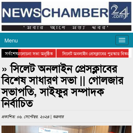
Menu
সর্বশেষ
দিবসের আলোচনা সভা অনুষ্ঠিত
সিলেট অনলাইন প্রেসক্লাবের পুরস্কার বিতরণ ও ন
চনা সভা ও সম্মাননা প্রদান
কানাইঘাটের কিশোর আহাদের খুনি সায়েমের আদালত
» সিলেট অনলাইন প্রেসক্লাবের
বিশেষ সাধারণ সভা || গোলজার
সভাপতি, সাইফুর সম্পাদক
নির্বাচিত
প্রকাশিত: ০৬. সেপ্টেম্বর. ২০২৪ | শুক্রবার