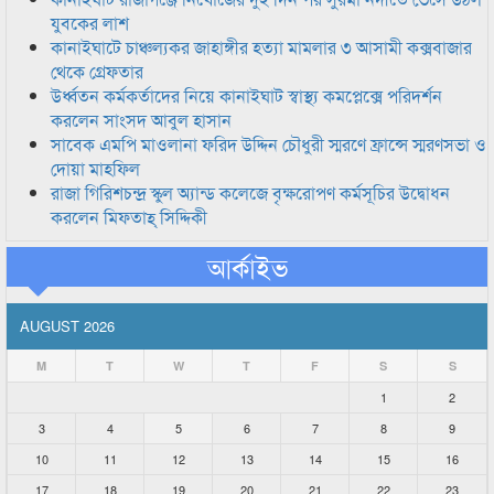
যুবকের লাশ
কানাইঘাটে চাঞ্চল্যকর জাহাঙ্গীর হত্যা মামলার ৩ আসামী কক্সবাজার
থেকে গ্রেফতার
উর্ধ্বতন কর্মকর্তাদের নিয়ে কানাইঘাট স্বাস্থ্য কমপ্লেক্সে পরিদর্শন
করলেন সাংসদ আবুল হাসান
সাবেক এমপি মাওলানা ফরিদ উদ্দিন চৌধুরী স্মরণে ফ্রান্সে স্মরণসভা ও
দোয়া মাহফিল
রাজা গিরিশচন্দ্র স্কুল অ্যান্ড কলেজে বৃক্ষরোপণ কর্মসূচির উদ্বোধন
করলেন মিফতাহ্ সিদ্দিকী
আর্কাইভ
AUGUST 2026
M
T
W
T
F
S
S
1
2
3
4
5
6
7
8
9
10
11
12
13
14
15
16
17
18
19
20
21
22
23