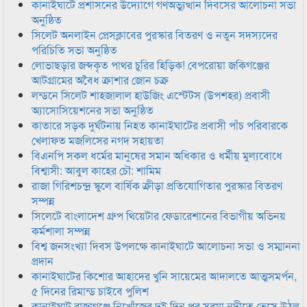
কানাইঘাটে প্রশাসনের উদ্যোগে গণঅভ্যুত্থান দিবসের আলোচনা সভা
অনুষ্ঠিত
সিলেট অনলাইন প্রেসক্লাবের পুরস্কার বিতরণ ও নতুন সদস্যদের
পরিচিতি সভা অনুষ্ঠিত
লোভাছড়ার জব্দকৃত পাথর চুরির হিড়িক! বেপরোয়া জকিগঞ্জের
আটগ্রামের অবৈধ ক্রাশার জোন চক্র
লন্ডনে সিলেট শাহজালাল হাউজিং এস্টেটস (উপশহর) প্রবাসী
অ্যাসোসিয়েশনের সভা অনুষ্ঠিত
কাতারে সড়ক দুর্ঘটনায় নিহত কানাইঘাটের প্রবাসী পাঁচ পরিবারকে
খেলাফত মজলিসের নগদ সহায়তা
বিএনপি সকল ধর্মের মানুষের সমান অধিকার ও ধর্মীয় মুল্যবোধে
বিশ্বাসী: আবুল কাহের চৌ: শামিম
রাজা গিরিশচন্দ্র স্কুলে বার্ষিক ক্রীড়া প্রতিযোগিতার পুরস্কার বিতরণ
সম্পন্ন
সিলেটে বাংলাদেশ গ্রুপ থিয়েটার ফেডারেশানের বিভাগীয় অভিনয়
কর্মশালা সম্পন্ন
বিশ্ব জনসংখ্যা দিবস উপলক্ষে কানাইঘাটে আলোচনা সভা ও সম্মাননা
প্রদান
কানাইঘাটের কিশোর আহাদের খুনি সায়েমের আদালতে আত্মসমর্পন,
৫ দিনের রিমান্ড চাইবে পুলিশ
কানাইঘাট রাজাগঞ্জে নিখোঁজের দুই দিন পর সুরমা নদীতে ভেসে উঠল