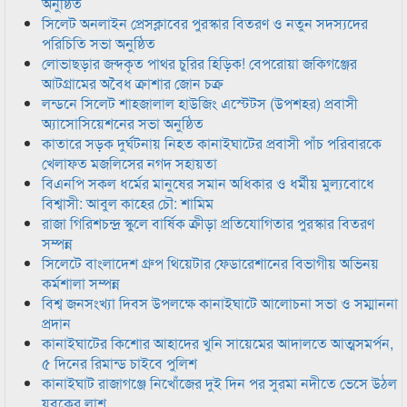
অনুষ্ঠিত
সিলেট অনলাইন প্রেসক্লাবের পুরস্কার বিতরণ ও নতুন সদস্যদের
পরিচিতি সভা অনুষ্ঠিত
লোভাছড়ার জব্দকৃত পাথর চুরির হিড়িক! বেপরোয়া জকিগঞ্জের
আটগ্রামের অবৈধ ক্রাশার জোন চক্র
লন্ডনে সিলেট শাহজালাল হাউজিং এস্টেটস (উপশহর) প্রবাসী
অ্যাসোসিয়েশনের সভা অনুষ্ঠিত
কাতারে সড়ক দুর্ঘটনায় নিহত কানাইঘাটের প্রবাসী পাঁচ পরিবারকে
খেলাফত মজলিসের নগদ সহায়তা
বিএনপি সকল ধর্মের মানুষের সমান অধিকার ও ধর্মীয় মুল্যবোধে
বিশ্বাসী: আবুল কাহের চৌ: শামিম
রাজা গিরিশচন্দ্র স্কুলে বার্ষিক ক্রীড়া প্রতিযোগিতার পুরস্কার বিতরণ
সম্পন্ন
সিলেটে বাংলাদেশ গ্রুপ থিয়েটার ফেডারেশানের বিভাগীয় অভিনয়
কর্মশালা সম্পন্ন
বিশ্ব জনসংখ্যা দিবস উপলক্ষে কানাইঘাটে আলোচনা সভা ও সম্মাননা
প্রদান
কানাইঘাটের কিশোর আহাদের খুনি সায়েমের আদালতে আত্মসমর্পন,
৫ দিনের রিমান্ড চাইবে পুলিশ
কানাইঘাট রাজাগঞ্জে নিখোঁজের দুই দিন পর সুরমা নদীতে ভেসে উঠল
যুবকের লাশ