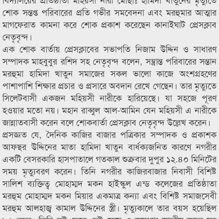
শোক সন্তপ্ত পরিবারের প্রতি গভীর সমবেদনা এবং মরহুমার আত্মার
মাগফেরাত কামনা করে শোক প্রকাশ করেছেন কানাইঘাট প্রেসক্লাব
নেতৃবৃন্দ।
এক শোক বার্তায় প্রেসক্লাবের সভাপতি নিজাম উদ্দিন ও সাধারণ
সম্পাদক মাহবুবুর রশিদ সহ নেতৃবৃন্দ বলেন, সম্ভ্রান্ত পরিবারের সন্তান
মরহুমা হামিদা খাতুন সমাজের সকল ভালো কাজে অংশগ্রহণের
পাশাপাশি শিক্ষার প্রচার ও প্রসারে অবদান রেখে গেছেন। তার মৃত্যুতে
সিলেটবাসী একজন মহিয়সী নারীকে হারিয়েছে। যা সহজে পূরণ
হওয়ার মতো নয়। মহান রাব্বুল আল-আমিন যেন মহিয়সী এ নারীকে
জান্নাতবাসী করেন বলে শোকবার্তা প্রেসক্লাব নেতৃবৃন্দ উল্লেখ করেন।
প্রসজ্ঞত যে, দৈনিক কাজির বাজার পত্রিকার সম্পাদক ও প্রকাশক
আফছর উদ্দিনের মাতা হামিদা খাতুন বার্ধক্যজনিত কারণে নগরীর
একটি বেসরকারি হাসপাতালে গতকাল শুক্রবার দুপুর ১২.৪০ মিনিটের
সময় মৃত্যুবরণ করেন। তিনি নগরীর কাজিরবাজার নিবাসী বিশিষ্ট
সালিশ ব্যক্তিত্ব মোহাম্মদ মকন হাইস্কুল এন্ড কলেজের প্রতিষ্ঠাতা
মরহুম মোহাম্মদ মকন মিয়ার একমাত্র কন্যা এবং বিশিষ্ট সমাজসেবী
মরহুম আলহাজ্ব কামাল উদ্দিনের স্ত্রী। মৃত্যুকালে তার বয়স হয়েছিল