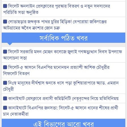
সিলেট অনলাইন প্রেসক্লাবের পুরস্কার বিতরণ ও নতুন সদস্যদের
পরিচিতি সভা অনুষ্ঠিত
লোভাছড়ার জব্দকৃত পাথর চুরির হিড়িক! বেপরোয়া জকিগঞ্জের
আটগ্রামের অবৈধ ক্রাশার জোন চক্র
সর্বাধিক পঠিত খবর
সিলেট সরকারি মদন মোহন কলেজে জুলাই গণঅভ্যুত্থান দিবস উপলক্ষে
আলোচনা সভা
সিলেট-৫ আসনে বিএনপির মনোনয়ন প্রত্যাশী আশিক চৌধুরীর
লিফলেট বিতরণ
নিঃস্ব মানুষের দীর্ঘশ্বাস শুনতে ধসে পড়া কুশিয়ারাপারে অ্যাড. এমরান
চৌধুরী
কানাইঘাট প্রেসক্লাবে প্রবাসী কমিউনিটি নেতৃবৃন্দের নিয়ে মতিবিনিময়
কানাইঘাটে বিএনপির জনসভা: সিলেট-৫ আসনে ধানের শীষের প্রার্থী
চান নেতাকর্মীরা
এই বিভাগের আরো খবর