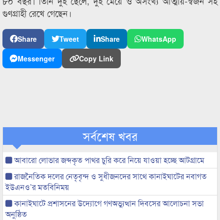
৮০ বছর। তিনি দুই ছেলে, দুই মেয়ে ও অসংখ্য আত্মীয়-স্বজন সহ
গুণগ্রাহী রেখে গেছেন।
Share
Tweet
Share
WhatsApp
Messenger
Copy Link
সর্বশেষ খবর
আবারো লোভার জব্দকৃত পাথর চুরি করে নিয়ে যাওয়া হচ্ছে আটগ্রামে
রাজনৈতিক দলের নেতৃবৃন্দ ও সুধীজনদের সাথে কানাইঘাটের নবাগত
ইউএনও’র মতবিনিময়
কানাইঘাটে প্রশাসনের উদ্যোগে গণঅভ্যুত্থান দিবসের আলোচনা সভা
অনুষ্ঠিত