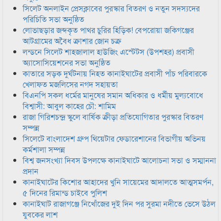
সিলেট অনলাইন প্রেসক্লাবের পুরস্কার বিতরণ ও নতুন সদস্যদের
পরিচিতি সভা অনুষ্ঠিত
লোভাছড়ার জব্দকৃত পাথর চুরির হিড়িক! বেপরোয়া জকিগঞ্জের
আটগ্রামের অবৈধ ক্রাশার জোন চক্র
লন্ডনে সিলেট শাহজালাল হাউজিং এস্টেটস (উপশহর) প্রবাসী
অ্যাসোসিয়েশনের সভা অনুষ্ঠিত
কাতারে সড়ক দুর্ঘটনায় নিহত কানাইঘাটের প্রবাসী পাঁচ পরিবারকে
খেলাফত মজলিসের নগদ সহায়তা
বিএনপি সকল ধর্মের মানুষের সমান অধিকার ও ধর্মীয় মুল্যবোধে
বিশ্বাসী: আবুল কাহের চৌ: শামিম
রাজা গিরিশচন্দ্র স্কুলে বার্ষিক ক্রীড়া প্রতিযোগিতার পুরস্কার বিতরণ
সম্পন্ন
সিলেটে বাংলাদেশ গ্রুপ থিয়েটার ফেডারেশানের বিভাগীয় অভিনয়
কর্মশালা সম্পন্ন
বিশ্ব জনসংখ্যা দিবস উপলক্ষে কানাইঘাটে আলোচনা সভা ও সম্মাননা
প্রদান
কানাইঘাটের কিশোর আহাদের খুনি সায়েমের আদালতে আত্মসমর্পন,
৫ দিনের রিমান্ড চাইবে পুলিশ
কানাইঘাট রাজাগঞ্জে নিখোঁজের দুই দিন পর সুরমা নদীতে ভেসে উঠল
যুবকের লাশ