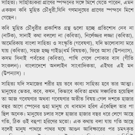
সাহিত্য। সাহিত্যিকরা প্রাণের স্পন্দনের সঙ্গে মিশে যেতে পারেন, এমন
একজন কবি মুহিত চৌধুরী,যিনি গণমানুষের প্রাণের স্পন্দনে মিশে
গেছেন।
কবি মুহিত চৌধুরীর প্রকাশিত গ্রন্থ গুলো হচ্ছে প্রতিশোধ নেব না
(নাটক), সানাই কথা বললো না (কবিতা), নির্লেজ্জর লজ্জা (কবিতা),
আমেরিকায় বাংলা সাহিত্য ও সংস্কৃতি (গবেষণা), যদি ভালোবাসা মরে
যায় (কবিতা), সহজ হজ্জ্ব গাইড(ধর্ম বিষয়ক), ফিরে আসা (উপন্যাস),
কসম সিনাই পর্বতের (কবিতা), পাখি গেলে পোকার বাস (গীতি
সংকলন)। বাংলাদেশে অনলাইন সাংবাদিকতা, এইঘর এই মন
(উপন্যাস) ।
সাহিত্য যদি সমাজের শরীর হয় তবে কাব্য সাহিত্য হবে তার আত্মা।
মানুষের ভেতর, কবে, কখন, কিভাবে কবিতা প্রথম সঞ্চারিত হয়েছিল
তা আজ গবেষণার অথবা গবেষণার অতীত বিষয়।গেল দশকে হাজার
বছর আগে স্পেনের গুহা মানুষ যে ধাবমান হরিণ এঁকেছিল তার পা
ছিল অনেক। মানুষের চলার সঙ্গে হাজার হাজার বছর ধরে লেগে আছে
গতি, ঠিক ওই বহুপা হরিণের মতো। এক কথায় বলা যায় গতি আছে
বলেই মানুষ পাথরে পাথর ঘষে আগুন আবিষ্কারের পর চমৎকৃত