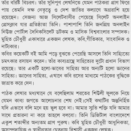
তাঁর বরিষ্ট বিচরণ। তাঁর সুনিপুণ লেখনিতে যেমন পাঠকরা প্রাণ ফিরে
পায় তেমনি দক্ষ নেতৃত্বে ও দেশ জাতির কল্যাণে অগ্ররাশি হয়ে
রয়েছেন। সেজন্য আজ সিলেটবাসীর পেয়েছে সিলেট অনলাইন
প্রেসক্লাব যার প্রতিষ্ঠাতা তিনি। পাশাপাশি তিনি জনপ্রিয় অনলাইন
নিউজ পোর্টাল দৈনিকসিলেট ডটকম ও মাসিক বিশ্ববাংলার সম্পাদক।
মুহিত চৌধুরী একাধারে একজন লেখক, কবি,গীতিকার, সাংবাদিক ও
নাট্যকার।
কবির কয়েকটি বই আমি পড়ে বুঝতে পেরেছি আসলে তিনি সাহ্যিত্যে
চমৎকার রসায়ন করেন। তাঁর কাব্যগ্রন্থে সাহিত্যের দুটো প্রধান বিভাগ
রয়েছে। তার একটি হলো-ভাবের সাহিত্য আর অন্যটি হলো জ্ঞানের
সাহিত্য। জ্ঞানের সাহিত্য, এখানে কবি রসের মাধ্যমে পাঠকের বুদ্ধিকে
জাগ্রত করে দেন।
পাঠক লেখার মধ্যখানে যে বলেছিলাম শরতের শিউলী ফুলকে নিয়ে
যেমন কাব্য জগতে আলোচনার শেষ নেই।সেই কথাটির অন্তনির্হিত
যদি এভাবে বলি মনে হয় ভুল হবে না। আমার স্মৃতি শক্তি যদি আমার
সাথে প্রতারনা না করে তাহলে বলবো। তিনি ডিজিটাল বাংলাদেশে
একুশ শতাব্দীর অন্যতম প্রাণ পুরুষ। কবি মুহিত চৌধুরী আধুনিকতা,
অসাম্প্রদায়িক ও স্বাধীনতার চেতনায় বিশ্বাসী একজন লেখক।