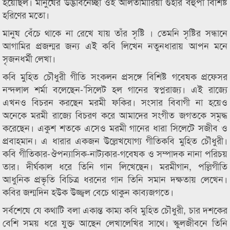
হয়েছিল। মানুষের উদ্ভাবনেচ্ছা ওই আলতামারিয়া গুহার বহুপা বিশিষ্ট
হরিণের মতো।
মানুষ বেঁচে থাকে না রেখে যায় তাঁর সৃষ্টি । তেমনি সৃষ্টির সন্ধানে
আগামির প্রজন্মর জন্য এই কবি লিখেন নতুনধারায় আপন মনে
সৃজনধর্মী লেখা।
কবি মুহিত চৌধুরী গীতি সংকলন প্রসঙ্গে বিশিষ্ট গবেষক প্রফেসর
নন্দলাল শর্মা বলেছেন-’সিলেট হল গানের স্বপ্নরাজ্য। এই রাজ্যে
এখনও বিচরন করছেন মরমী ফকির। সংসার বিবাগী না হয়েও
অনেকে মরমী রাজ্যে বিচরণ করে আমাদের সংগীত জগতকে সমৃদ্ধ
করেছেন। একুশ শতকে এসেও মরমী গানের ধারা সিলেটে সজীব ও
প্রবাহমান। এ ধারার একজন উল্লেখযোগ্য গীতিকবি মুহিত চৌধুরী।
কবি গীতিকার-ঔপন্যাসিক-নাট্যকার-গবেষক ও সম্পাদক নানা পরিচয়
তার। দীর্ঘকাল ধরে তিনি গান লিখেছেন। মরমীগান, পল্লিগীতি
আধুনিক প্রভৃতি বিচিত্র ধরনের গান তিনি সমান দক্ষতায় লেখেন।
কবির জন্মদিন হউক উজ্জ্বল বেচে থাকুন কাব্যজগতে।
সর্বশেষে যে কথাটি বলা একান্ত কাম্য কবি মুহিত চৌধুরী, চার দশকের
বেশি সময় ধরে যুক্ত আছেন লেখালেখির সাথে। স্কুলজীবনে তিনি