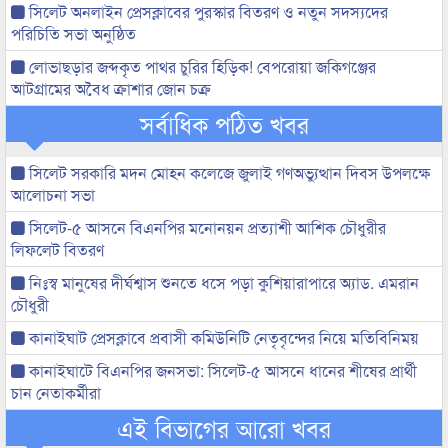
সিলেট অনলাইন প্রেসক্লাবের পুরস্কার বিতরণ ও নতুন সদস্যদের
পরিচিতি সভা অনুষ্ঠিত
লোভাছড়ার জব্দকৃত পাথর চুরির হিড়িক! বেপরোয়া জকিগঞ্জের
আটগ্রামের অবৈধ ক্রাশার জোন চক্র
সর্বাধিক পঠিত খবর
সিলেট সরকারি মদন মোহন কলেজে জুলাই গণঅভ্যুত্থান দিবস উপলক্ষে
আলোচনা সভা
সিলেট-৫ আসনে বিএনপির মনোনয়ন প্রত্যাশী আশিক চৌধুরীর
লিফলেট বিতরণ
নিঃস্ব মানুষের দীর্ঘশ্বাস শুনতে ধসে পড়া কুশিয়ারাপারে অ্যাড. এমরান
চৌধুরী
কানাইঘাট প্রেসক্লাবে প্রবাসী কমিউনিটি নেতৃবৃন্দের নিয়ে মতিবিনিময়
কানাইঘাটে বিএনপির জনসভা: সিলেট-৫ আসনে ধানের শীষের প্রার্থী
চান নেতাকর্মীরা
এই বিভাগের আরো খবর