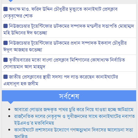
অধ্যক্ষ মাও. ফরিদ উদ্দিন চৌধুরীর মৃত্যুতে কানাইঘাট প্রেসক্লাব
নেতৃবৃন্দের শোক
নিউজচেম্বার টুয়েন্টিফোর ডটকমের সম্পাদক মন্ডলীর সভাপতি মোহাম্মদ
মহি উদ্দিনের ঈদ শুভেচ্ছা
নিউজচেম্বার টুয়েন্টিফোর ডটকমের প্রধান সম্পাদক ইকবাল চৌধুরীর
ঈদুল আজহার শুভেচ্ছা
তৃতীয়বারের মতো বাংলা প্রেসক্লাব মিশিগানের কোষাধ্যক্ষ নির্বাচিত
সোলায়মান আল মাহমুদ
জাতীয় প্রেসক্লাবের স্থায়ী সদস্য পদ লাভ করেছেন কানাইঘাটের
এহসানুল হক জসীম
সর্বশেষ
আবারো লোভার জব্দকৃত পাথর চুরি করে নিয়ে যাওয়া হচ্ছে আটগ্রামে
রাজনৈতিক দলের নেতৃবৃন্দ ও সুধীজনদের সাথে কানাইঘাটের নবাগত
ইউএনও’র মতবিনিময়
কানাইঘাটে প্রশাসনের উদ্যোগে গণঅভ্যুত্থান দিবসের আলোচনা সভা
অনুষ্ঠিত