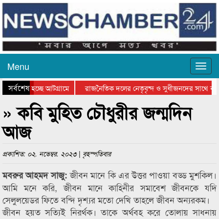
Menu
সর্বশেষ
যাওয়া হচ্ছে আটগ্রামে
রাজনৈতিক দলের নেতৃবৃন্দ ও সুধীজনদের সাথে কানা
িতার পুরস্কার বিতরণ সম্পন্ন
সিলেটে বাংলাদেশ গ্রুপ থিয়েটার ফেডারেশানের বিভাগী
» কবি মুহিত চৌধুরীর জন্মদিন
আজ
প্রকাশিত: ০২. নভেম্বর. ২০২৩ | বৃহস্পতিবার
জীবন মানে কি এর উত্তর পাওয়া বড্ড মুশকিল।
মবরুর আহমদ সাজু:
আমি মনে করি, জীবন মানে কাহিনীর সমাবেশ জীবনকে যদি
সেলুলয়েডর ফিতে বন্দি দৃশ্যর মতো দেখি তাহলে জীবন অন্যরকম।
জীবন হয়ত সত্যিই নিরর্থক। তাকে অর্থবহ করে তোলায় সাধনায়