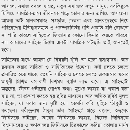
আসলে, সমাজ বদলে যাচ্ছে, নতুন সমাজের নতুন মানুষ, সবকিছুকে
মিলিয়ে সামগ্রিকভাবে জীবনকে গড়ে তোলার জন্য এগিয়ে আসছেন।
আমরা তাই মানবসমাজ, সংস্কৃতি, চেতনা এবং মানবদেহকে নিয়ে
পরিবেশের ইতিহাসসম্মত ও পরস্পরনির্ভর গতি প্রকৃতি যদি বোঝতে
না পারি তাহলে সাহিত্যের জিজ্ঞাসার কোনো কিনারা করতে পারবো
না। আমাদের সাহিত্য চিন্তায় একটা সামগ্রিক পটভূমি তাই আনতেই
হবে।
সাহিত্যের মাঝে আমরা যে বিষয়টা খুঁজি তা হলো রসাস্বাদন। আর
রসদান করাই সাহিত্য ও সাহিত্যিকের উদ্দেশ্য। নদী চলতে চলতে
প্রসারিত হতে থাকে, তেমনি সাহিত্যও চলতে চলতে একজনের মনের
মাধুরী মিশ্রিত রস-বাণী বিশ্বময় ব্যাপ্তি লাভ করে। এ সাহিত্যটা
অন্তরের, জীবন-গভীরের গোপন কথা। মুখের ভাষায় যা প্রকাশ করা
যায় না, তা প্রকাশ করতে হয় ছবির মাধ্যমে। আর অঙ্কিত ছবিই মূলত
সাহিত্য, যা সবার জন্য সৃষ্টি হয়। তেমনি কবি মুহিত চৌধুরী ও
করছেন। রবীন্দ্রনাথ ঠাকুর তাঁর ‘সাহিত্য’ গ্রন্থে বলেন, অন্তরের
জিনিসকে বাইরের, ভাবের জিনিসকে ভাষায়, নিজের জিনিসকে
বিশ্বমানবের ও ক্ষণকালের জিনিসকে চিরকালের করিয়া তোলার নামই