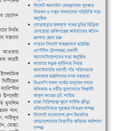
র সম্পাদক
সিলেট অনলাইন প্রেসক্লাবের পুরস্কার
বিতরণ ও নতুন সদস্যদের পরিচিতি সভা
ির হোসেন
অনুষ্ঠিত
লোভাছড়ার জব্দকৃত পাথর চুরির হিড়িক!
াবে নির্মম
বেপরোয়া জকিগঞ্জের আটগ্রামের অবৈধ
 বক্তব্যে
ক্রাশার জোন চক্র
লন্ডনে সিলেট শাহজালাল হাউজিং
এস্টেটস (উপশহর) প্রবাসী
ের আওতায়
অ্যাসোসিয়েশনের সভা অনুষ্ঠিত
জিত করেই
কাতারে সড়ক দুর্ঘটনায় নিহত
কানাইঘাটের প্রবাসী পাঁচ পরিবারকে
র ইসলামিক
খেলাফত মজলিসের নগদ সহায়তা
, সিটিজেন
বিএনপি সকল ধর্মের মানুষের সমান
যারিস্টার
অধিকার ও ধর্মীয় মুল্যবোধে বিশ্বাসী:
 উপদেষ্টা
আবুল কাহের চৌ: শামিম
রাজা গিরিশচন্দ্র স্কুলে বার্ষিক ক্রীড়া
তি মুসলিম
প্রতিযোগিতার পুরস্কার বিতরণ সম্পন্ন
হমদ খান,
সিলেটে বাংলাদেশ গ্রুপ থিয়েটার
ন, সাইফুর
ফেডারেশানের বিভাগীয় অভিনয় কর্মশালা
ীন, মোছা:
সম্পন্ন