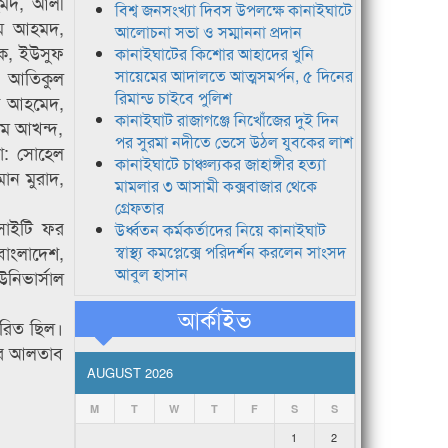
হমদ, আলী
বিশ্ব জনসংখ্যা দিবস উপলক্ষে কানাইঘাটে
ীম আহমদ,
আলোচনা সভা ও সম্মাননা প্রদান
েক, ইউসুফ
কানাইঘাটের কিশোর আহাদের খুনি
ো: আতিকুল
সায়েমের আদালতে আত্মসমর্পন, ৫ দিনের
রিমান্ড চাইবে পুলিশ
ান আহমেদ,
কানাইঘাট রাজাগঞ্জে নিখোঁজের দুই দিন
ম আখন্দ,
পর সুরমা নদীতে ভেসে উঠল যুবকের লাশ
ো: সোহেল
কানাইঘাটে চাঞ্চল্যকর জাহাঙ্গীর হত্যা
ন মুরাদ,
মামলার ৩ আসামী কক্সবাজার থেকে
গ্রেফতার
সাইটি ফর
উর্ধ্বতন কর্মকর্তাদের নিয়ে কানাইঘাট
বাংলাদেশ,
স্বাস্থ্য কমপ্লেক্সে পরিদর্শন করলেন সাংসদ
আবুল হাসান
নিভার্সাল
আর্কাইভ
খরিত ছিল।
ডনের আলতাব
AUGUST 2026
M
T
W
T
F
S
S
1
2