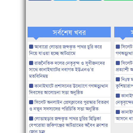
সর্বশেষ খবর
আবারো লোভার জব্দকৃত পাথর চুরি করে
সিলেট
নিয়ে যাওয়া হচ্ছে আটগ্রামে
গণঅভ্যুত
রাজনৈতিক দলের নেতৃবৃন্দ ও সুধীজনদের
সিলেট
সাথে কানাইঘাটের নবাগত ইউএনও’র
প্রত্যাশ
মতবিনিময়
নিঃস্ব 
কানাইঘাটে প্রশাসনের উদ্যোগে গণঅভ্যুত্থান
কুশিয়ারাপ
দিবসের আলোচনা সভা অনুষ্ঠিত
কানাইঘা
সিলেট অনলাইন প্রেসক্লাবের পুরস্কার বিতরণ
নেতৃবৃন্দ
ও নতুন সদস্যদের পরিচিতি সভা অনুষ্ঠিত
কানাই
লোভাছড়ার জব্দকৃত পাথর চুরির হিড়িক!
আসনে ধানে
বেপরোয়া জকিগঞ্জের আটগ্রামের অবৈধ ক্রাশার
জোন চক্র