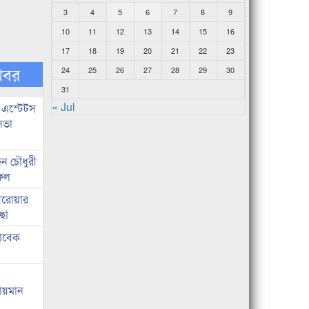
3
4
5
6
7
8
9
10
11
12
13
14
15
16
17
18
19
20
21
22
23
খবর
24
25
26
27
28
29
30
31
« Jul
 এস্টেটস
সভা
ন চৌধুরী
ফিল
 সরোয়ার
ছা
াবেক
লায়মান