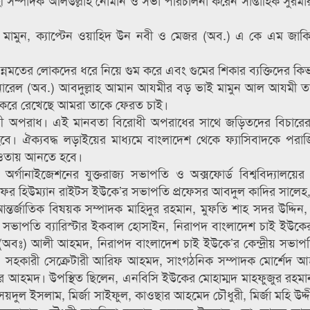
 সম্পাদক অলিউল্লাহ নোমান ও সভা পরিচালনা করেন সাপ্তাহিক সুরমা
ন মামুন, ক্যাপ্টেন ওয়াহিদ উন নবী ও মেজর (অব.) এ কে এম জাক
 ভিন্নমতের লোকদের ধরে নিয়ে গুম করে এবং গুমের শিকার ব্যক্তিদের কিভ
জেনারেল (অব.) আবদুল্লাহ আমান আযমীর বড় ভাই মামুন আল আযমী তার
ুম করে রেখেছে আমরা তাকে ফেরত চাই।
রোধী অপরাধ। এই মানবতা বিরোধী অপরাধের সাথে জড়িতদের বিচার
। ঐক্যবদ্ধ লড়াইয়ের মাধ্যমে বাংলাদেশ থেকে ফ্যাসিবাদকে পরা
আওতায় আনতে হবে।
গা অর্গানাইজেশনের যুক্তরাজ্য সভাপতি ও অক্সফোর্ড বিশ্ববিদ্যালয়ে
ি ফর হিউম্যান রাইটস ইউকে’র সভাপতি প্রফেসর আবদুল কাদির সালেহ
তর্জাতিক বিষয়ক সম্পাদক মাহিদুর রহমান, মুফতি শাহ সদর উদ্দিন, ব্
ভাপতি ব্যারিস্টার ইকবাল হোসাইন, নিরাপদ বাংলাদেশ চাই ইউকের
 (অবঃ) আলী আহমদ, নিরাপদ বাংলাদেশ চাই ইউকে’র কেন্দ্রীয় সভাপ
সহকারী সেক্রেটারী আরিফ আহমদ, সাংগঠনিক সম্পাদক মোর্শেদ আ
ির আহমদ। উপস্থিত ছিলেন, এনবিসি ইউকের মোহাম্মদ মাহফুজুর রহমা
য়দুল ইসলাম, মির্জা সাইফুল, কাওছার আহমেদ চৌধুরী, মির্জা মহি উদ্দ