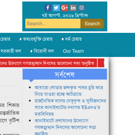
৭ই আগস্ট, ২০২৬ খ্রিস্টাব্দ
চেম্বার
♦ তথ্যপ্রযুক্তি চেম্বার
♦ ধর্ম চেম্বার
 সরকারী দল
♦ বিরোধী দল
Our Team
 উদ্যোগে গণঅভ্যুত্থান দিবসের আলোচনা সভা অনুষ্ঠিত
সিলেট অনলাইন প্রেসক্ল
সর্বশেষ
আবারো লোভার জব্দকৃত পাথর চুরি করে
নিয়ে যাওয়া হচ্ছে আটগ্রামে
রাজনৈতিক দলের নেতৃবৃন্দ ও সুধীজনদের
ের শিকার
সাথে কানাইঘাটের নবাগত ইউএনও’র
ন্তর্জাতিক
মতবিনিময়
োগে বৃটিশ
কানাইঘাটে প্রশাসনের উদ্যোগে
গণঅভ্যুত্থান দিবসের আলোচনা সভা
অনুষ্ঠিত