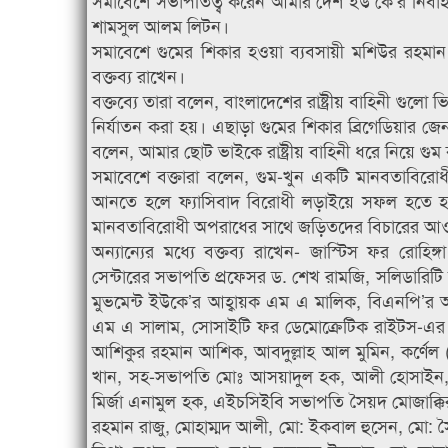
সমাবেশে সভাপতিত্ব করেন আমার দেশ ইউ কে’র নির্বাহী
শামসুল আলম লিটন।
সমাবেশে গুমের শিকার হওয়া ব্যবসায়ী মশিউর রহমা
বক্তব্য রাখেন।
বক্তব্যে তারা বলেন, বাংলাদেশের রাষ্ট্রীয় বাহিনী গুলো
নির্যাতন করা হয়। এছাড়া গুমের শিকার ব্রিগেডিয়ার 
বলেন, আমার ছোট ভাইকে রাষ্ট্রীয় বাহিনী ধরে নিয়ে গ
সমাবেশে বক্তারা বলেন, গুম-খুন একটি মানবতাবি
আনতে হলে ফ্যাসিবাদ বিরোধী লড়াইয়ে সফল হতে হবে
মানবতাবিরোধী অপরাধের সাথে জড়িতদের বিচারের 
অন্যান্যের মধ্যে বক্তব্য রাখেন- জাস্টিস ফর রোহিঙ্
সেন্টারের সভাপতি প্রফেসর ড. শেখ রামজি, সলিডারিট
মুভমেন্ট ইউকে’র আহ্বায়ক এম এ মালিক, বিএনপি’র আন্
এম এ সালাম, সোসাইটি ফর ডেমোক্রেটিক রাইটস-এর স
আশিকুর রহমান আশিক, আবদুল্লাহ আল মুমিন, কর্ণেল
খান, সহ-সভাপতি মোঃ আসয়াদুল হক, আলী হোসাইন, 
মির্জা এনামুল হক, এইচসিইবি সভাপতি সৈয়দ মোজাক্ক
রহমান রাজু, মোহাম্মদ আলী, মো: ইকবাল হুসেন, মো: সৈ