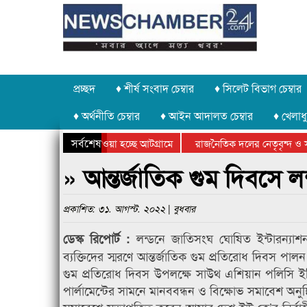
প্রচ্ছদ
♦ শীর্ষ সংবাদ চেম্বার
♦ সিলেট বিভাগ চেম্বার
♦ অর্থনীতি চেম্বার
♦ আইন আদালত চেম্বার
♦ খেলাধু
সর্বশেষ
াথর চুরি করে নিয়ে যাওয়া হচ্ছে আটগ্রামে
রাজনৈতিক দলের নেতৃবৃন্দ ও সু
র্ষিক ক্রীড়া প্রতিযোগিতার পুরস্কার বিতরণ সম্পন্ন
সিলেটে বাংলাদেশ গ্রুপ থিয়েটা
» আন্তর্জাতিক গুম দিবসে ল
প্রকাশিত: ৩১. আগস্ট. ২০২২ | বুধবার
লন্ডনে জাতিসংঘ ঘোষিত ইন্টারন্যা
ডেস্ক রিপোর্ট :
ব্যক্তিদের স্মরণে আন্তর্জাতিক গুম প্রতিরোধ দিবস পা
গুম প্রতিরোধ দিবস উপলক্ষে সাউথ এশিয়ান পলিসি ইনি
পার্লামেন্টের সামনে মানববন্ধন ও বিক্ষোভ সমাবেশ অনুষ