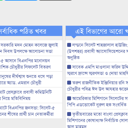
সর্বাধিক পঠিত খবর
এই বিভাগের আরো 
 সরকারি মদন মোহন কলেজে জুলাই
লন্ডনে সিলেট শাহজালাল হাউজিং
্থান দিবস উপলক্ষে আলোচনা সভা
(উপশহর) প্রবাসী অ্যাসোসিয়েশনের 
অনুষ্ঠিত
-৫ আসনে বিএনপির মনোনয়ন
ী আশিক চৌধুরীর লিফলেট বিতরণ
সাবেক এমপি মাওলানা ফরিদ উদ্দি
স্মরণে ফ্রান্সে স্মরণসভা ও দোয়া মাহ
মানুষের দীর্ঘশ্বাস শুনতে ধসে পড়া
ারে অ্যাড. এমরান চৌধুরী
তরুণ রাজনীতিক ইঞ্জিনিয়ার রনি
চৌধুরীর পবিত্র ঈদ উল আযহার শুভেচ্
ট প্রেসক্লাবে প্রবাসী কমিউনিটি
ের নিয়ে মতিবিনিময়
আমেরিকার মিশিগানে সিলেটের স
পিপি এডভোকেট নুরুল হক সংবর্ধিত
ঘাটে বিএনপির জনসভা: সিলেট-৫
র শীষের প্রার্থী চান নেতাকর্মীরা
তৃতীয়বারের মতো বাংলা প্রেসক্লাব
মিশিগানের কোষাধ্যক্ষ নির্বাচিত সো
আল মাহমুদ