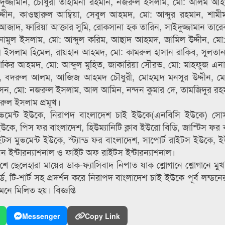
াদুজ্জামান, চৌধুরী তাহমিনা রহমান, নজরুল ইসলাম, মো: আলম আ
দীন, কাওছারুল আম্বিয়া, সেবুল আহমদ, মো: আব্দুর রহমান, শাম
দ, ফারিয়া আক্তার সুমি, রোকসানা হক তারিন, সাইদুজ্জামান তার
এনামুল ইসলাম, মো: আব্দুল করিম, আছাদ আহমদ, জামিল উদ্দীন, ম
মুল ইসলাম হিমেল, রায়হান আহমদ, মো: কামরুল হাসান রাকিব, সুলত
র আহমদ, মো: আব্দুল মুহিত, জাকারিয়া সৌরভ, মো: মাহফুজ এনা
ন, বদরুল আলম, আজিজ আহমদ চৌধুরী, মোহম্মদ মনসুর উদ্দীন, ম
, মো: নজরুল ইসলাম, আল আমিন, নন্দন কুমার দে, তামজিদুর রহমা
ুল ইসলাম প্রমূখ।
ুভমেন্ট ইউকে, নিরাপদ বাংলাদেশ চাই ইউকে(এনবিসি ইউকে) সো
উকে, পিস ফর বাংলাদেশ, হিউম্যানিটি ক্লাব ইউরো বিডি, জাস্টিস ফর 
টস মুভমেন্ট ইউকে, স্ট্যান্ড ফর বাংলাদেশ, সাপোর্ট রাইটস ইউকে, ইউ
 ইন্টারন্যাশনাল ও ফাইট অফ রাইটস ইন্টারন্যাশনাল।
েশে ছেলেহারা মায়ের ডাক-ফ্যাসিবাদ নিপাত যাক শ্লোগানে শ্লোগানে মু
র্ড, টি-শার্ট সহ প্রদর্শন করে নিরাপদ বাংলাদেশ চাই ইউকে পূর্ব লন্
মনে মিলিত হয়। বিজ্ঞপ্তি
Messenger
Copy Link