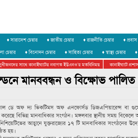
♦ সারাদেশ চেম্বার
♦ জাতীয় চেম্বার
♦ রাজনীতি চেম্বার
♦ প্রবাস 
লা চেম্বার
♦ বিনোদন চেম্বার
♦ সাহিত্য চেম্বার
♦ স্বাস্থ্য চেম্বার
♦
ধীজনদের সাথে কানাইঘাটের নবাগত ইউএনও’র মতবিনিময়
কানাইঘাটে প্রশাসনের
র ফেডারেশানের বিভাগীয় অভিনয় কর্মশালা সম্পন্ন
ন্ডনে মানববন্ধন ও বিক্ষোভ পালিত
শনাল ডে অফ দ্য ভিকটিমস অফ এনফোর্সড ডিজএপিয়ারেন্স বা গুম
লন করেছে বিভিন্ন মানবাধিকার সংগঠন। মঙ্গলবার স্থানীয় সময় বিকেলে আ
শিয়েটিভের আহ্বানে যুক্তরাজ্যের ১৭ টি মানবাধিকার সংগঠনের উদ্য
্ঠিত হয়।