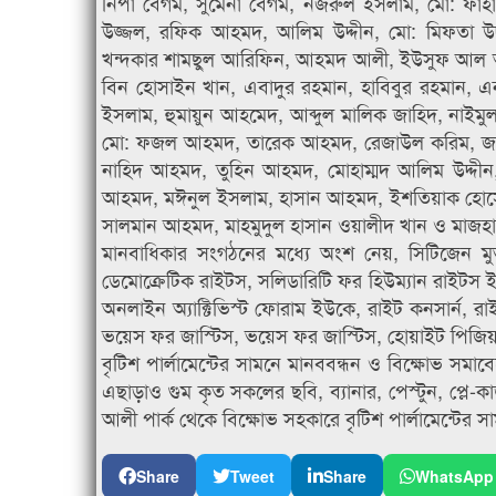
নিপা বেগম, সুমেনা বেগম, নজরুল ইসলাম, মো: ফাহ
উজ্জল, রফিক আহমদ, আলিম উদ্দীন, মো: মিফতা উদ্
খন্দকার শামছুল আরিফিন, আহমদ আলী, ইউসুফ আল আজা
বিন হোসাইন খান, এবাদুর রহমান, হাবিবুর রহমান, 
ইসলাম, হুমায়ুন আহমেদ, আব্দুল মালিক জাহিদ, নাই
মো: ফজল আহমদ, তারেক আহমদ, রেজাউল করিম, জাকি
নাহিদ আহমদ, তুহিন আহমদ, মোহাম্মদ আলিম উদ্দী
আহমদ, মঈনুল ইসলাম, হাসান আহমদ, ইশতিয়াক হোসেন
সালমান আহমদ, মাহমুদুল হাসান ওয়ালীদ খান ও মাজহার
মানবাধিকার সংগঠনের মধ্যে অংশ নেয়, সিটিজেন ম
ডেমোক্রেটিক রাইটস, সলিডারিটি ফর হিউম্যান রাইটস ই
অনলাইন অ্যাক্টিভিস্ট ফোরাম ইউকে, রাইট কনসার্ন, রাই
ভয়েস ফর জাস্টিস, ভয়েস ফর জাস্টিস, হোয়াইট পিজিয়ন
বৃটিশ পার্লামেন্টের সামনে মানববন্ধন ও বিক্ষোভ সমাব
এছাড়াও গুম কৃত সকলের ছবি, ব্যানার, পেস্টুন, প্লে-কা
আলী পার্ক থেকে বিক্ষোভ সহকারে বৃটিশ পার্লামেন্টের সা
Share
Tweet
Share
WhatsApp