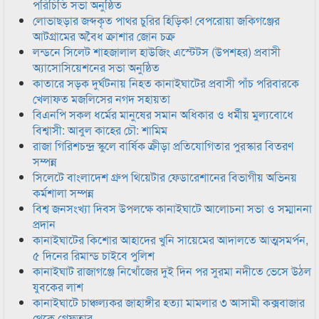
পরিচিতি সভা অনুষ্ঠিত
লোভাছড়ার জব্দকৃত পাথর চুরির হিড়িক! বেপরোয়া জকিগঞ্জের
আটগ্রামের অবৈধ ক্রাশার জোন চক্র
লন্ডনে সিলেট শাহজালাল হাউজিং এস্টেটস (উপশহর) প্রবাসী
অ্যাসোসিয়েশনের সভা অনুষ্ঠিত
কাতারে সড়ক দুর্ঘটনায় নিহত কানাইঘাটের প্রবাসী পাঁচ পরিবারকে
খেলাফত মজলিসের নগদ সহায়তা
বিএনপি সকল ধর্মের মানুষের সমান অধিকার ও ধর্মীয় মুল্যবোধে
বিশ্বাসী: আবুল কাহের চৌ: শামিম
রাজা গিরিশচন্দ্র স্কুলে বার্ষিক ক্রীড়া প্রতিযোগিতার পুরস্কার বিতরণ
সম্পন্ন
সিলেটে বাংলাদেশ গ্রুপ থিয়েটার ফেডারেশানের বিভাগীয় অভিনয়
কর্মশালা সম্পন্ন
বিশ্ব জনসংখ্যা দিবস উপলক্ষে কানাইঘাটে আলোচনা সভা ও সম্মাননা
প্রদান
কানাইঘাটের কিশোর আহাদের খুনি সায়েমের আদালতে আত্মসমর্পন,
৫ দিনের রিমান্ড চাইবে পুলিশ
কানাইঘাট রাজাগঞ্জে নিখোঁজের দুই দিন পর সুরমা নদীতে ভেসে উঠল
যুবকের লাশ
কানাইঘাটে চাঞ্চল্যকর জাহাঙ্গীর হত্যা মামলার ৩ আসামী কক্সবাজার
থেকে গ্রেফতার