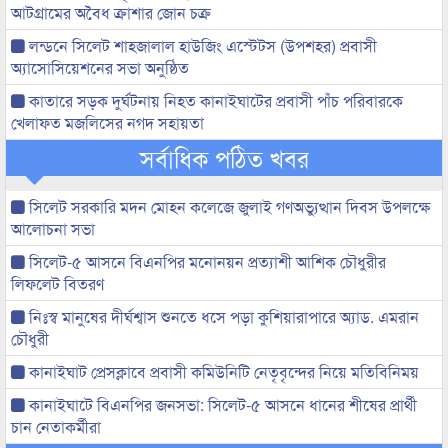
আটগ্রামের অবৈধ ক্রাশার জোন চক্র
লন্ডনে সিলেট শাহজালাল হাউজিং এস্টেটস (উপশহর) প্রবাসী
অ্যাসোসিয়েশনের সভা অনুষ্ঠিত
কাতারে সড়ক দুর্ঘটনায় নিহত কানাইঘাটের প্রবাসী পাঁচ পরিবারকে
খেলাফত মজলিসের নগদ সহায়তা
সর্বাধিক পঠিত খবর
সিলেট সরকারি মদন মোহন কলেজে জুলাই গণঅভ্যুত্থান দিবস উপলক্ষে
আলোচনা সভা
সিলেট-৫ আসনে বিএনপির মনোনয়ন প্রত্যাশী আশিক চৌধুরীর
লিফলেট বিতরণ
নিঃস্ব মানুষের দীর্ঘশ্বাস শুনতে ধসে পড়া কুশিয়ারাপারে অ্যাড. এমরান
চৌধুরী
কানাইঘাট প্রেসক্লাবে প্রবাসী কমিউনিটি নেতৃবৃন্দের নিয়ে মতিবিনিময়
কানাইঘাটে বিএনপির জনসভা: সিলেট-৫ আসনে ধানের শীষের প্রার্থী
চান নেতাকর্মীরা