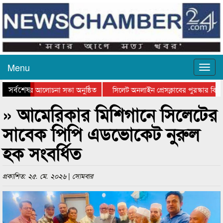
Menu
সর্বশেষ
থান দিবসের আলোচনা সভা অনুষ্ঠিত
সিলেট অনলাইন প্রেসক্লাবের পুরস্কার বিতরণ
আলোচনা সভা ও সম্মাননা প্রদান
কানাইঘাটের কিশোর আহাদের খুনি সায়েমের আ
» আমেরিকার মিশিগানে সিলেটের
সাবেক পিপি এডভোকেট নুরুল
হক সংবর্ধিত
প্রকাশিত: ২৫. মে. ২০২৬ | সোমবার