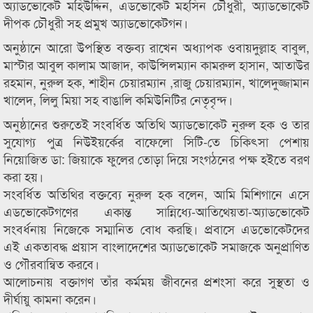
অ্যাডভোকেট মহিউদ্দিন, এডভোকেট মহসিন চৌধুরী, অ্যাডভোকেট
দীপক চৌধুরী সহ প্রমুখ অ্যাডভোকেটগন।
অনুষ্ঠানে আরো উপস্থিত বক্তব্য রাখেন অধ্যাপক ওবায়দুল্লাহ বাবুল,
মাস্টার আবুল কালাম আজাদ, কাউন্সিলম্যান কামরুল হাসান, আতাউর
রহমান, নুরুল হক, শাহীন চেয়ারম্যান ,রাজু চেয়ারম্যান, খালেদুজ্জামান
খালেদ, লিলু মিয়া সহ বাঙালি কমিউনিটির নেতৃবৃন্দ।
অনুষ্ঠানের শুরুতেই সংবর্ধিত অতিথি অ্যাডভোকেট নুরুল হক ও তার
সুযোগ্য পুত্র নিউইয়র্কের বাফেলো সিটি-তে চিকিৎসা পেশায়
নিয়োজিত ডা: জিয়াকে ফুলের তোড়া দিয়ে সংগঠনের পক্ষ হইতে বরণ
করা হয়।
সংবর্ধিত অতিথির বক্তব্যে নুরুল হক বলেন, আমি মিশিগানে এসে
এডভোকেটগণের একান্ত সান্নিধ্যে-আতিথেয়তা-অ্যাডভোকেট
সংবর্ধনায় নিজেকে সম্মানিত বোধ করছি। প্রবাসে এডভোকেটদের
এই একতাবদ্ধ প্রয়াস বাংলাদেশের অ্যাডভোকেট সমাজকে অনুপ্রাণিত
ও গৌরবান্বিত করবে।
আলোচনায় বক্তাগণ তাঁর কর্মময় জীবনের প্রশংসা করে সুস্থতা ও
দীর্ঘায়ু কামনা করেন।