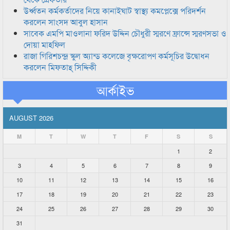
উর্ধ্বতন কর্মকর্তাদের নিয়ে কানাইঘাট স্বাস্থ্য কমপ্লেক্সে পরিদর্শন
করলেন সাংসদ আবুল হাসান
সাবেক এমপি মাওলানা ফরিদ উদ্দিন চৌধুরী স্মরণে ফ্রান্সে স্মরণসভা ও
দোয়া মাহফিল
রাজা গিরিশচন্দ্র স্কুল অ্যান্ড কলেজে বৃক্ষরোপণ কর্মসূচির উদ্বোধন
করলেন মিফতাহ্ সিদ্দিকী
আর্কাইভ
AUGUST 2026
M
T
W
T
F
S
S
1
2
3
4
5
6
7
8
9
10
11
12
13
14
15
16
17
18
19
20
21
22
23
24
25
26
27
28
29
30
31