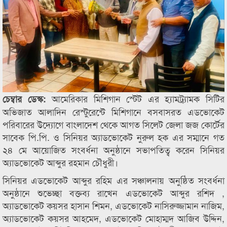
আমেরিকার মিশিগান স্টেট এর হ্যামট্র্যামক সিটির
চেম্বার ডেস্ক:
অভিজাত আলাদিন রেস্টুরেন্টে মিশিগানে বসবাসরত এডভোকেট
পরিবারের উদ্যোগে বাংলাদেশ থেকে আগত সিলেট জেলা জজ কোর্টের
সাবেক পি.পি. ও সিনিয়র অ্যাডভোকেট নুরুল হক এর সম্মানে গত
২৪ মে আয়োজিত সংবর্ধনা অনুষ্ঠানে সভাপতিত্ব করেন সিনিয়র
অ্যাডভোকেট আব্দুর রহমান চৌধুরী।
সিনিয়র এডভোকেট আব্দুর রহিম এর সঞ্চালনায় অনুষ্ঠিত সংবর্ধনা
অনুষ্ঠানে শুভেচ্ছা বক্তব্য রাখেন এডভোকেট আব্দুর রশিদ ,
অ্যাডভোকেট কয়সর হাসান শিমন, এডভোকেট নাসিরুজ্জামান নাজিম,
অ্যাডভোকেট কয়সর আহমেদ, এডভোকেট মোহাম্মদ আজিব উদ্দিন,