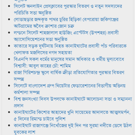
সিলেট অনলাইন প্রেসক্লাবের পুরস্কার বিতরণ ও নতুন সদস্যদের
পরিচিতি সভা অনুষ্ঠিত
লোভাছড়ার জব্দকৃত পাথর চুরির হিড়িক! বেপরোয়া জকিগঞ্জের
আটগ্রামের অবৈধ ক্রাশার জোন চক্র
লন্ডনে সিলেট শাহজালাল হাউজিং এস্টেটস (উপশহর) প্রবাসী
অ্যাসোসিয়েশনের সভা অনুষ্ঠিত
কাতারে সড়ক দুর্ঘটনায় নিহত কানাইঘাটের প্রবাসী পাঁচ পরিবারকে
খেলাফত মজলিসের নগদ সহায়তা
বিএনপি সকল ধর্মের মানুষের সমান অধিকার ও ধর্মীয় মুল্যবোধে
বিশ্বাসী: আবুল কাহের চৌ: শামিম
রাজা গিরিশচন্দ্র স্কুলে বার্ষিক ক্রীড়া প্রতিযোগিতার পুরস্কার বিতরণ
সম্পন্ন
সিলেটে বাংলাদেশ গ্রুপ থিয়েটার ফেডারেশানের বিভাগীয় অভিনয়
কর্মশালা সম্পন্ন
বিশ্ব জনসংখ্যা দিবস উপলক্ষে কানাইঘাটে আলোচনা সভা ও সম্মাননা
প্রদান
কানাইঘাটের কিশোর আহাদের খুনি সায়েমের আদালতে আত্মসমর্পন,
৫ দিনের রিমান্ড চাইবে পুলিশ
কানাইঘাট রাজাগঞ্জে নিখোঁজের দুই দিন পর সুরমা নদীতে ভেসে উঠল
যুবকের লাশ