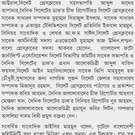
আউয়াল,সিলেট প্রেসক্লাবের সহসভাপতি আব্দুল কাদের
তাপাদার,দৈনিক সিলেটের ডাক’র চীফ রিপোর্টারও সিলেট প্রেসক্লাবের
সাবেক সাধারণ সম্পাদক মুহাম্মদ সিরাজুল ইসলাম, সাবেক সাধারণ
সম্পাদক ও একাত্তর টেলিভিশনের সিলেট প্রতিনিধি ইকবাল মাহমুদ,
সিনিয়র সাংবাদিক ও লেখক আ.ফ.ম সাঈদ,সিলেট প্রেসক্লাবের
সাবেক কার্যনির্বাহী সদস্য এডভোকেট মুহাম্মদ তাজ উদ্দিন,লন্ডন-
বাংলা প্রেসক্লাবের সদস্য আকবর হোসেন, বাংলাদেশ ফটো
জার্নালিস্ট এসোসিয়েশন সিলেট বিভাগীয় কমিটির সাবেক সভাপতি ও
দৈনিক সিলেটের ডাক’র প্রধান আলোকচিত্রী আব্দুল বাতিন
ফয়সল,সিলেট আইন মহাবিদ্যালয়ের সাবেক ভিপি মাহবুবুল হক
চৌধুরী,সুশাসনের জন্য নাগরিক সুজন সিলেট জেলার সহসাধারণ
সম্পাদক মিজানুর রহমান, সিলেট প্রেসক্লাবের পাঠাগার ও প্রকাশনা
সম্পাদক কবির আহমদ, দৈনিক জালালাবাদের চীফ রিপোর্টার আহবাব
মোস্তফা খান, দৈনিক সিলেটের ডাক’র সিনিয়র রিপোর্টার নুর আহমদ,
দৈনিক জালালাবাদের আলোকচিত্রী হুমায়ুন কবির লিটন, গল্পকার
তাসলিমা খানম বিথী প্রমুখ বক্তব্য দেন।
সংবর্ধিত সাংবাদিক তাইসির মাহমুদ বলেন, বৃটেনে বাংলাদেশী
কমিউনিটি তথা বাংলা মিডিয়া এখন অনন্য এক উচ্চতায়। যার সব