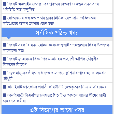
সিলেট অনলাইন প্রেসক্লাবের পুরস্কার বিতরণ ও নতুন সদস্যদের
পরিচিতি সভা অনুষ্ঠিত
লোভাছড়ার জব্দকৃত পাথর চুরির হিড়িক! বেপরোয়া জকিগঞ্জের
আটগ্রামের অবৈধ ক্রাশার জোন চক্র
সর্বাধিক পঠিত খবর
সিলেট সরকারি মদন মোহন কলেজে জুলাই গণঅভ্যুত্থান দিবস উপলক্ষে
আলোচনা সভা
সিলেট-৫ আসনে বিএনপির মনোনয়ন প্রত্যাশী আশিক চৌধুরীর
লিফলেট বিতরণ
নিঃস্ব মানুষের দীর্ঘশ্বাস শুনতে ধসে পড়া কুশিয়ারাপারে অ্যাড. এমরান
চৌধুরী
কানাইঘাট প্রেসক্লাবে প্রবাসী কমিউনিটি নেতৃবৃন্দের নিয়ে মতিবিনিময়
কানাইঘাটে বিএনপির জনসভা: সিলেট-৫ আসনে ধানের শীষের প্রার্থী
চান নেতাকর্মীরা
এই বিভাগের আরো খবর