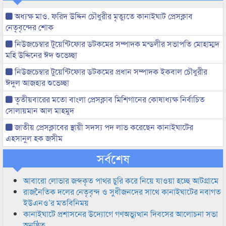
অধ্যক্ষ মাও. ফরিদ উদ্দিন চৌধুরীর মৃত্যুতে কানাইঘাট প্রেসক্লাব
নেতৃবৃন্দের শোক
নিউজচেম্বার টুয়েন্টিফোর ডটকমের সম্পাদক মন্ডলীর সভাপতি মোহাম্মদ
মহি উদ্দিনের ঈদ শুভেচ্ছা
নিউজচেম্বার টুয়েন্টিফোর ডটকমের প্রধান সম্পাদক ইকবাল চৌধুরীর
ঈদুল আজহার শুভেচ্ছা
তৃতীয়বারের মতো বাংলা প্রেসক্লাব মিশিগানের কোষাধ্যক্ষ নির্বাচিত
সোলায়মান আল মাহমুদ
জাতীয় প্রেসক্লাবের স্থায়ী সদস্য পদ লাভ করেছেন কানাইঘাটের
এহসানুল হক জসীম
সর্বশেষ
আবারো লোভার জব্দকৃত পাথর চুরি করে নিয়ে যাওয়া হচ্ছে আটগ্রামে
রাজনৈতিক দলের নেতৃবৃন্দ ও সুধীজনদের সাথে কানাইঘাটের নবাগত
ইউএনও’র মতবিনিময়
কানাইঘাটে প্রশাসনের উদ্যোগে গণঅভ্যুত্থান দিবসের আলোচনা সভা
অনুষ্ঠিত