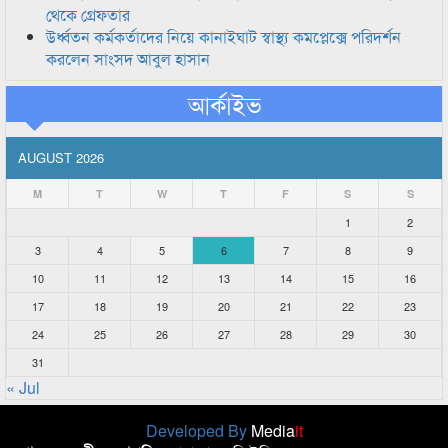
থেকে গ্রেফতার
উর্ধ্বতন কর্মকর্তাদের নিয়ে কানাইঘাট স্বাস্থ্য কমপ্লেক্সে পরিদর্শন
করলেন সাংসদ আবুল হাসান
আর্কাইভ
AUGUST 2026
M
T
W
T
F
S
S
1
2
3
4
5
6
7
8
9
10
11
12
13
14
15
16
17
18
19
20
21
22
23
24
25
26
27
28
29
30
31
« Jul
Developed By
Media
it