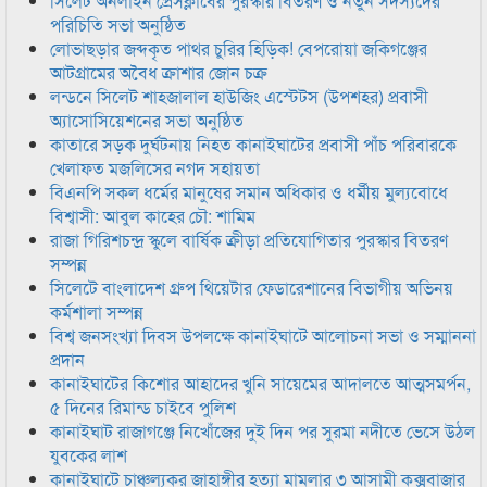
সিলেট অনলাইন প্রেসক্লাবের পুরস্কার বিতরণ ও নতুন সদস্যদের
পরিচিতি সভা অনুষ্ঠিত
লোভাছড়ার জব্দকৃত পাথর চুরির হিড়িক! বেপরোয়া জকিগঞ্জের
আটগ্রামের অবৈধ ক্রাশার জোন চক্র
লন্ডনে সিলেট শাহজালাল হাউজিং এস্টেটস (উপশহর) প্রবাসী
অ্যাসোসিয়েশনের সভা অনুষ্ঠিত
কাতারে সড়ক দুর্ঘটনায় নিহত কানাইঘাটের প্রবাসী পাঁচ পরিবারকে
খেলাফত মজলিসের নগদ সহায়তা
বিএনপি সকল ধর্মের মানুষের সমান অধিকার ও ধর্মীয় মুল্যবোধে
বিশ্বাসী: আবুল কাহের চৌ: শামিম
রাজা গিরিশচন্দ্র স্কুলে বার্ষিক ক্রীড়া প্রতিযোগিতার পুরস্কার বিতরণ
সম্পন্ন
সিলেটে বাংলাদেশ গ্রুপ থিয়েটার ফেডারেশানের বিভাগীয় অভিনয়
কর্মশালা সম্পন্ন
বিশ্ব জনসংখ্যা দিবস উপলক্ষে কানাইঘাটে আলোচনা সভা ও সম্মাননা
প্রদান
কানাইঘাটের কিশোর আহাদের খুনি সায়েমের আদালতে আত্মসমর্পন,
৫ দিনের রিমান্ড চাইবে পুলিশ
কানাইঘাট রাজাগঞ্জে নিখোঁজের দুই দিন পর সুরমা নদীতে ভেসে উঠল
যুবকের লাশ
কানাইঘাটে চাঞ্চল্যকর জাহাঙ্গীর হত্যা মামলার ৩ আসামী কক্সবাজার