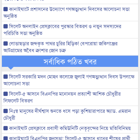
কানাইঘাটে প্রশাসনের উদ্যোগে গণঅভ্যুত্থান দিবসের আলোচনা সভা
অনুষ্ঠিত
সিলেট অনলাইন প্রেসক্লাবের পুরস্কার বিতরণ ও নতুন সদস্যদের
পরিচিতি সভা অনুষ্ঠিত
লোভাছড়ার জব্দকৃত পাথর চুরির হিড়িক! বেপরোয়া জকিগঞ্জের
আটগ্রামের অবৈধ ক্রাশার জোন চক্র
সর্বাধিক পঠিত খবর
সিলেট সরকারি মদন মোহন কলেজে জুলাই গণঅভ্যুত্থান দিবস উপলক্ষে
আলোচনা সভা
সিলেট-৫ আসনে বিএনপির মনোনয়ন প্রত্যাশী আশিক চৌধুরীর
লিফলেট বিতরণ
নিঃস্ব মানুষের দীর্ঘশ্বাস শুনতে ধসে পড়া কুশিয়ারাপারে অ্যাড. এমরান
চৌধুরী
কানাইঘাট প্রেসক্লাবে প্রবাসী কমিউনিটি নেতৃবৃন্দের নিয়ে মতিবিনিময়
কানাইঘাটে বিএনপির জনসভা: সিলেট-৫ আসনে ধানের শীষের প্রার্থী