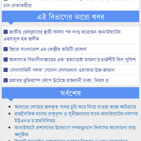
চান নেতাকর্মীরা
এই বিভাগের আরো খবর
জাতীয় প্রেসক্লাবের স্থায়ী সদস্য পদ লাভ করেছেন কানাইঘাটের
এহসানুল হক জসীম
জিরো বাংলাদেশ এর কেন্দ্রীয় কমিটি ঘোষণা
আদালতে বিয়ানীবাজারের এক ‘হত্যাচেষ্টা মামলা’র চার্জশীট দিল পুলিশ
‘সেনাবাহিনী পদক’ পেলেন সেনাপ্রধান ওয়াকার-উজ-জামান
ভয়াবহ ভূমিকম্পে কেঁপে উঠেছে রাজধানী ঢাকা, নিহত ৩
সর্বশেষ
আবারো লোভার জব্দকৃত পাথর চুরি করে নিয়ে যাওয়া হচ্ছে আটগ্রামে
রাজনৈতিক দলের নেতৃবৃন্দ ও সুধীজনদের সাথে কানাইঘাটের নবাগত
ইউএনও’র মতবিনিময়
কানাইঘাটে প্রশাসনের উদ্যোগে গণঅভ্যুত্থান দিবসের আলোচনা সভা
অনুষ্ঠিত