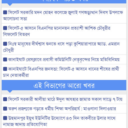
সিলেট সরকারি মদন মোহন কলেজে জুলাই গণঅভ্যুত্থান দিবস উপলক্ষে
আলোচনা সভা
সিলেট-৫ আসনে বিএনপির মনোনয়ন প্রত্যাশী আশিক চৌধুরীর
লিফলেট বিতরণ
নিঃস্ব মানুষের দীর্ঘশ্বাস শুনতে ধসে পড়া কুশিয়ারাপারে অ্যাড. এমরান
চৌধুরী
কানাইঘাট প্রেসক্লাবে প্রবাসী কমিউনিটি নেতৃবৃন্দের নিয়ে মতিবিনিময়
কানাইঘাটে বিএনপির জনসভা: সিলেট-৫ আসনে ধানের শীষের প্রার্থী
চান নেতাকর্মীরা
এই বিভাগের আরো খবর
সিলেট সরকারী আলীয়া মাঠে ঈদুল আযহার জামাত সকাল সাড়ে ৭ টায়
তরুণ প্রজন্মকে গড়তে ধর্মীয় শিক্ষা অপরিহার্য : মাওলানা দিলাওয়ার
উছমানপুর ইয়ুথ ইউনিটির উদ্যোগে ৪০ দিন তাকবীরে উলার সাথে
নামাজ আদায় প্রতিযোগিতা