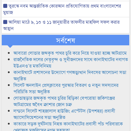
তুরস্কে নবম আন্তর্জাতিক কোরআন প্রতিযোগিতায় প্রথম বাংলাদেশের
মুয়াজ
আলিয়া মাঠে ৯, ১০ ও ১১ জানুয়ারীর তাফসীর মাহফিল সফল করার
আহ্বান
সর্বশেষ
আবারো লোভার জব্দকৃত পাথর চুরি করে নিয়ে যাওয়া হচ্ছে আটগ্রামে
রাজনৈতিক দলের নেতৃবৃন্দ ও সুধীজনদের সাথে কানাইঘাটের নবাগত
ইউএনও’র মতবিনিময়
কানাইঘাটে প্রশাসনের উদ্যোগে গণঅভ্যুত্থান দিবসের আলোচনা সভা
অনুষ্ঠিত
সিলেট অনলাইন প্রেসক্লাবের পুরস্কার বিতরণ ও নতুন সদস্যদের
পরিচিতি সভা অনুষ্ঠিত
লোভাছড়ার জব্দকৃত পাথর চুরির হিড়িক! বেপরোয়া জকিগঞ্জের
আটগ্রামের অবৈধ ক্রাশার জোন চক্র
লন্ডনে সিলেট শাহজালাল হাউজিং এস্টেটস (উপশহর) প্রবাসী
অ্যাসোসিয়েশনের সভা অনুষ্ঠিত
কাতারে সড়ক দুর্ঘটনায় নিহত কানাইঘাটের প্রবাসী পাঁচ পরিবারকে
খেলাফত মজলিসের নগদ সহায়তা