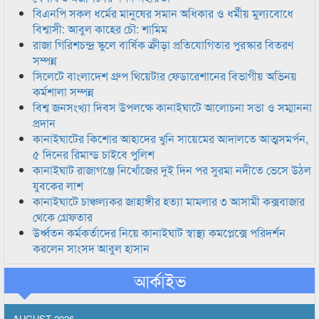
বিএনপি সকল ধর্মের মানুষের সমান অধিকার ও ধর্মীয় মুল্যবোধে
বিশ্বাসী: আবুল কাহের চৌ: শামিম
রাজা গিরিশচন্দ্র স্কুলে বার্ষিক ক্রীড়া প্রতিযোগিতার পুরস্কার বিতরণ
সম্পন্ন
সিলেটে বাংলাদেশ গ্রুপ থিয়েটার ফেডারেশানের বিভাগীয় অভিনয়
কর্মশালা সম্পন্ন
বিশ্ব জনসংখ্যা দিবস উপলক্ষে কানাইঘাটে আলোচনা সভা ও সম্মাননা
প্রদান
কানাইঘাটের কিশোর আহাদের খুনি সায়েমের আদালতে আত্মসমর্পন,
৫ দিনের রিমান্ড চাইবে পুলিশ
কানাইঘাট রাজাগঞ্জে নিখোঁজের দুই দিন পর সুরমা নদীতে ভেসে উঠল
যুবকের লাশ
কানাইঘাটে চাঞ্চল্যকর জাহাঙ্গীর হত্যা মামলার ৩ আসামী কক্সবাজার
থেকে গ্রেফতার
উর্ধ্বতন কর্মকর্তাদের নিয়ে কানাইঘাট স্বাস্থ্য কমপ্লেক্সে পরিদর্শন
করলেন সাংসদ আবুল হাসান
আর্কাইভ
AUGUST 2026