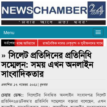
Menu
সর্বশেষ
 যাওয়া হচ্ছে আটগ্রামে
রাজনৈতিক দলের নেতৃবৃন্দ ও সুধীজনদের সাথে কা
োগিতার পুরস্কার বিতরণ সম্পন্ন
সিলেটে বাংলাদেশ গ্রুপ থিয়েটার ফেডারেশানের বিভা
» সিলেট প্রতিদিনের প্রতিনিধি
সম্মেলন: সময় এখন অনলাইন
সাংবাদিকতার
প্রকাশিত: ১৭. নভেম্বর. ২০২১ | বুধবার
সিলেটের নিবন্ধিত অনলাইন সংবাদপত্র সিলেট
চেম্বার ডেস্ক::
প্রতিদিন২৪ডটকম’র প্রতিনিধি সম্মেলনে বক্তারা বলেছেন, এখন
অনলাইন সাংবাদিকতার সময়। আগামীতে অনলাইন সংবাদপত্রের