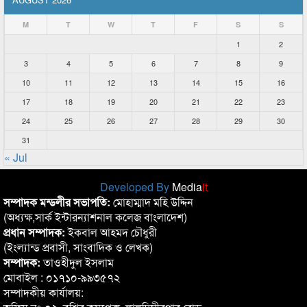
M
T
W
T
F
S
S
1
2
3
4
5
6
7
8
9
10
11
12
13
14
15
16
17
18
19
20
21
22
23
24
25
26
27
28
29
30
31
« Jul
Developed By
Media
it
সম্পাদক মন্ডলীর সভাপতি:
মোহাম্মাদ মহি উদ্দিন
(অধ্যক্ষ,সার্ক ইন্টারন্যাশনাল কলেজ বাংলাদেশ)
প্রধান সম্পাদক:
ইকবাল আহমদ চৌধুরী
(ইংল্যান্ড প্রবাসী, সাংবাদিক ও লেখক)
সম্পাদক:
তাওহীদুল ইসলাম
মোবাইল : ০১৭১০-৯৯৩৫৭২
সম্পাদকীয় কার্যালয়: