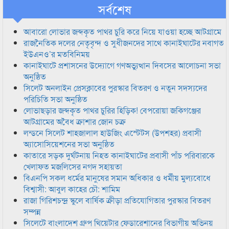
সর্বশেষ
আবারো লোভার জব্দকৃত পাথর চুরি করে নিয়ে যাওয়া হচ্ছে আটগ্রামে
রাজনৈতিক দলের নেতৃবৃন্দ ও সুধীজনদের সাথে কানাইঘাটের নবাগত
ইউএনও’র মতবিনিময়
কানাইঘাটে প্রশাসনের উদ্যোগে গণঅভ্যুত্থান দিবসের আলোচনা সভা
অনুষ্ঠিত
সিলেট অনলাইন প্রেসক্লাবের পুরস্কার বিতরণ ও নতুন সদস্যদের
পরিচিতি সভা অনুষ্ঠিত
লোভাছড়ার জব্দকৃত পাথর চুরির হিড়িক! বেপরোয়া জকিগঞ্জের
আটগ্রামের অবৈধ ক্রাশার জোন চক্র
লন্ডনে সিলেট শাহজালাল হাউজিং এস্টেটস (উপশহর) প্রবাসী
অ্যাসোসিয়েশনের সভা অনুষ্ঠিত
কাতারে সড়ক দুর্ঘটনায় নিহত কানাইঘাটের প্রবাসী পাঁচ পরিবারকে
খেলাফত মজলিসের নগদ সহায়তা
বিএনপি সকল ধর্মের মানুষের সমান অধিকার ও ধর্মীয় মুল্যবোধে
বিশ্বাসী: আবুল কাহের চৌ: শামিম
রাজা গিরিশচন্দ্র স্কুলে বার্ষিক ক্রীড়া প্রতিযোগিতার পুরস্কার বিতরণ
সম্পন্ন
সিলেটে বাংলাদেশ গ্রুপ থিয়েটার ফেডারেশানের বিভাগীয় অভিনয়