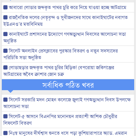
আবারো লোভার জব্দকৃত পাথর চুরি করে নিয়ে যাওয়া হচ্ছে আটগ্রামে
রাজনৈতিক দলের নেতৃবৃন্দ ও সুধীজনদের সাথে কানাইঘাটের নবাগত
ইউএনও’র মতবিনিময়
কানাইঘাটে প্রশাসনের উদ্যোগে গণঅভ্যুত্থান দিবসের আলোচনা সভা
অনুষ্ঠিত
সিলেট অনলাইন প্রেসক্লাবের পুরস্কার বিতরণ ও নতুন সদস্যদের
পরিচিতি সভা অনুষ্ঠিত
লোভাছড়ার জব্দকৃত পাথর চুরির হিড়িক! বেপরোয়া জকিগঞ্জের
আটগ্রামের অবৈধ ক্রাশার জোন চক্র
সর্বাধিক পঠিত খবর
সিলেট সরকারি মদন মোহন কলেজে জুলাই গণঅভ্যুত্থান দিবস উপলক্ষে
আলোচনা সভা
সিলেট-৫ আসনে বিএনপির মনোনয়ন প্রত্যাশী আশিক চৌধুরীর
লিফলেট বিতরণ
নিঃস্ব মানুষের দীর্ঘশ্বাস শুনতে ধসে পড়া কুশিয়ারাপারে অ্যাড. এমরান