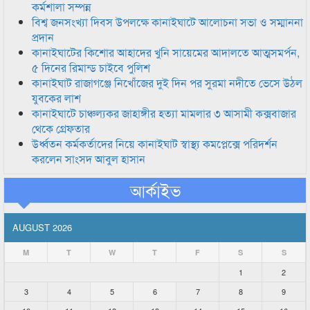
কর্মশালা সম্পন্ন
বিশ্ব জনসংখ্যা দিবস উপলক্ষে কানাইঘাটে আলোচনা সভা ও সম্মাননা
প্রদান
কানাইঘাটের কিশোর আহাদের খুনি সায়েমের আদালতে আত্মসমর্পন,
৫ দিনের রিমান্ড চাইবে পুলিশ
কানাইঘাট রাজাগঞ্জে নিখোঁজের দুই দিন পর সুরমা নদীতে ভেসে উঠল
যুবকের লাশ
কানাইঘাটে চাঞ্চল্যকর জাহাঙ্গীর হত্যা মামলার ৩ আসামী কক্সবাজার
থেকে গ্রেফতার
উর্ধ্বতন কর্মকর্তাদের নিয়ে কানাইঘাট স্বাস্থ্য কমপ্লেক্সে পরিদর্শন
করলেন সাংসদ আবুল হাসান
আর্কাইভ
AUGUST 2026
M
T
W
T
F
S
S
1
2
3
4
5
6
7
8
9