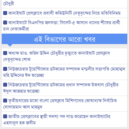
চৌধুরী
কানাইঘাট প্রেসক্লাবে প্রবাসী কমিউনিটি নেতৃবৃন্দের নিয়ে মতিবিনিময়
কানাইঘাটে বিএনপির জনসভা: সিলেট-৫ আসনে ধানের শীষের প্রার্থী
চান নেতাকর্মীরা
এই বিভাগের আরো খবর
অধ্যক্ষ মাও. ফরিদ উদ্দিন চৌধুরীর মৃত্যুতে কানাইঘাট প্রেসক্লাব
নেতৃবৃন্দের শোক
নিউজচেম্বার টুয়েন্টিফোর ডটকমের সম্পাদক মন্ডলীর সভাপতি মোহাম্মদ
মহি উদ্দিনের ঈদ শুভেচ্ছা
নিউজচেম্বার টুয়েন্টিফোর ডটকমের প্রধান সম্পাদক ইকবাল চৌধুরীর
ঈদুল আজহার শুভেচ্ছা
তৃতীয়বারের মতো বাংলা প্রেসক্লাব মিশিগানের কোষাধ্যক্ষ নির্বাচিত
সোলায়মান আল মাহমুদ
জাতীয় প্রেসক্লাবের স্থায়ী সদস্য পদ লাভ করেছেন কানাইঘাটের
এহসানুল হক জসীম