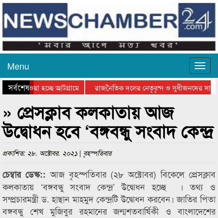
Menu
সর্বশেষ
িয়ে যাওয়া হচ্ছে আটগ্রামে
রাজনৈতিক দলের নেতৃবৃন্দ ও সুধীজনদের সাথে
তিযোগিতার পুরস্কার বিতরণ সম্পন্ন
সিলেটে বাংলাদেশ গ্রুপ থিয়েটার ফেডারেশানের ব
» প্রেসক্লাব কলকাতায় আজ
উদ্বোধন হবে ‘বঙ্গবন্ধু সংবাদ কেন্দ্র
প্রকাশিত: ২৮. অক্টোবর. ২০২১ | বৃহস্পতিবার
আজ বৃহস্পতিবার (২৮ অক্টোবর) বিকেলে প্রেসক্লাব
চেম্বার ডেস্ক::
কলকাতায় ‘বঙ্গবন্ধু সংবাদ কেন্দ্র’ উদ্বোধন হচ্ছে । তথ্য ও
সম্প্রচারমন্ত্রী ড. হাছান মাহমুদ কেন্দ্রটি উদ্বোধন করবেন। জাতির পিতা
বঙ্গবন্ধু শেখ মুজিবুর রহমানের জন্মশতবার্ষিকী ও বাংলাদেশের