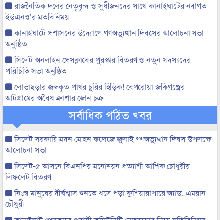
রাজনৈতিক দলের নেতৃবৃন্দ ও সুধীজনদের সাথে কানাইঘাটের নবাগত
ইউএনও’র মতবিনিময়
কানাইঘাটে প্রশাসনের উদ্যোগে গণঅভ্যুত্থান দিবসের আলোচনা সভা
অনুষ্ঠিত
সিলেট অনলাইন প্রেসক্লাবের পুরস্কার বিতরণ ও নতুন সদস্যদের
পরিচিতি সভা অনুষ্ঠিত
লোভাছড়ার জব্দকৃত পাথর চুরির হিড়িক! বেপরোয়া জকিগঞ্জের
আটগ্রামের অবৈধ ক্রাশার জোন চক্র
সর্বাধিক পঠিত খবর
সিলেট সরকারি মদন মোহন কলেজে জুলাই গণঅভ্যুত্থান দিবস উপলক্ষে
আলোচনা সভা
সিলেট-৫ আসনে বিএনপির মনোনয়ন প্রত্যাশী আশিক চৌধুরীর
লিফলেট বিতরণ
নিঃস্ব মানুষের দীর্ঘশ্বাস শুনতে ধসে পড়া কুশিয়ারাপারে অ্যাড. এমরান
চৌধুরী
কানাইঘাট প্রেসক্লাবে প্রবাসী কমিউনিটি নেতৃবৃন্দের নিয়ে মতিবিনিময়