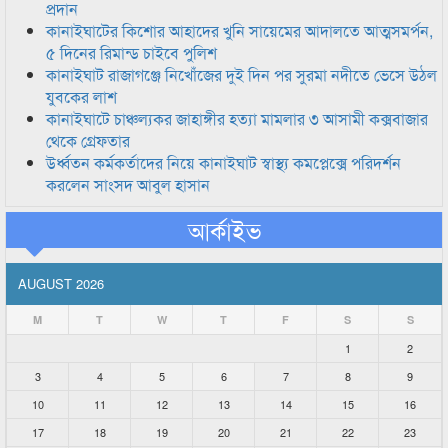
প্রদান
কানাইঘাটের কিশোর আহাদের খুনি সায়েমের আদালতে আত্মসমর্পন,
৫ দিনের রিমান্ড চাইবে পুলিশ
কানাইঘাট রাজাগঞ্জে নিখোঁজের দুই দিন পর সুরমা নদীতে ভেসে উঠল
যুবকের লাশ
কানাইঘাটে চাঞ্চল্যকর জাহাঙ্গীর হত্যা মামলার ৩ আসামী কক্সবাজার
থেকে গ্রেফতার
উর্ধ্বতন কর্মকর্তাদের নিয়ে কানাইঘাট স্বাস্থ্য কমপ্লেক্সে পরিদর্শন
করলেন সাংসদ আবুল হাসান
আর্কাইভ
AUGUST 2026
M
T
W
T
F
S
S
1
2
3
4
5
6
7
8
9
10
11
12
13
14
15
16
17
18
19
20
21
22
23