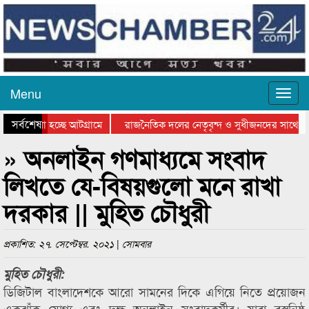
Menu
সর্বশেষ
ে যাওয়া হচ্ছে আটগ্রামে
রাজনৈতিক দলের নেতৃবৃন্দ ও সুধীজনদের সাথে কা
োগিতার পুরস্কার বিতরণ সম্পন্ন
সিলেটে বাংলাদেশ গ্রুপ থিয়েটার ফেডারেশানের বিভা
» অনলাইন গণমাধ্যমে সংবাদ
লিখতে যে-বিষয়গুলো মনে রাখা
দরকার || মুহিত চৌধুরী
প্রকাশিত: ২৭. সেপ্টেম্বর. ২০২১ | সোমবার
মুহিত চৌধুরী:
ডিজিটাল বাংলাদেশকে আরো সামনের দিকে এগিয়ে নিতে প্রয়োজন
একঝাঁক যোগ্য এবং দক্ষ অনলাইন সংবাদকর্মীর। যারা বস্তুনিষ্ঠ