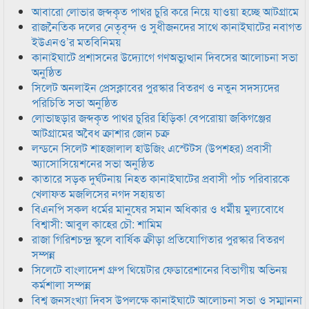
আবারো লোভার জব্দকৃত পাথর চুরি করে নিয়ে যাওয়া হচ্ছে আটগ্রামে
রাজনৈতিক দলের নেতৃবৃন্দ ও সুধীজনদের সাথে কানাইঘাটের নবাগত
ইউএনও’র মতবিনিময়
কানাইঘাটে প্রশাসনের উদ্যোগে গণঅভ্যুত্থান দিবসের আলোচনা সভা
অনুষ্ঠিত
সিলেট অনলাইন প্রেসক্লাবের পুরস্কার বিতরণ ও নতুন সদস্যদের
পরিচিতি সভা অনুষ্ঠিত
লোভাছড়ার জব্দকৃত পাথর চুরির হিড়িক! বেপরোয়া জকিগঞ্জের
আটগ্রামের অবৈধ ক্রাশার জোন চক্র
লন্ডনে সিলেট শাহজালাল হাউজিং এস্টেটস (উপশহর) প্রবাসী
অ্যাসোসিয়েশনের সভা অনুষ্ঠিত
কাতারে সড়ক দুর্ঘটনায় নিহত কানাইঘাটের প্রবাসী পাঁচ পরিবারকে
খেলাফত মজলিসের নগদ সহায়তা
বিএনপি সকল ধর্মের মানুষের সমান অধিকার ও ধর্মীয় মুল্যবোধে
বিশ্বাসী: আবুল কাহের চৌ: শামিম
রাজা গিরিশচন্দ্র স্কুলে বার্ষিক ক্রীড়া প্রতিযোগিতার পুরস্কার বিতরণ
সম্পন্ন
সিলেটে বাংলাদেশ গ্রুপ থিয়েটার ফেডারেশানের বিভাগীয় অভিনয়
কর্মশালা সম্পন্ন
বিশ্ব জনসংখ্যা দিবস উপলক্ষে কানাইঘাটে আলোচনা সভা ও সম্মাননা