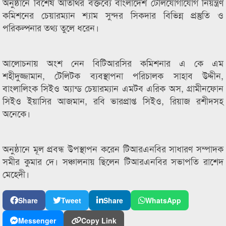
অনুষ্ঠানে বিশেষ অতিথির বক্তব্যে বাংলাদেশ টেলিযোগাযোগ নিয়ন্ত্রণ
কমিশনের চেয়ারম্যান শ্যাম সুন্দর সিকদার বিভিন্ন প্রস্তুতি ও
পরিকল্পনার তথ্য তুলে ধরেন।
আলোচনায় অংশ নেন বিটিআরসির কমিশনার এ কে এম
শহীদুজ্জামান, টেলিটক ব্যবস্থাপনা পরিচালক সাহাব উদ্দীন,
বাংলালিংক সিইও অ্যান্ড চেয়ারম্যান এমটব এরিক অস, গ্রামীনফোন
সিইও ইয়াসির আজমান, রবি ভারপ্রাপ্ত সিইও, রিয়াজ রশীদসহ
অনেকে।
অনুষ্ঠানে মূল প্রবন্ধ উপস্থাপন করেন টিআরএনবির সাধারণ সম্পাদক
সমীর কুমার দে। সঞ্চালনায় ছিলেন টিআরএনবির সভাপতি রাশেদ
মেহেদী।
Share
Tweet
Share
WhatsApp
Messenger
Copy Link