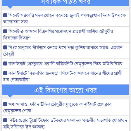
সর্বাধিক পঠিত খবর
সিলেট সরকারি মদন মোহন কলেজে জুলাই গণঅভ্যুত্থান দিবস উপলক্ষে
আলোচনা সভা
সিলেট-৫ আসনে বিএনপির মনোনয়ন প্রত্যাশী আশিক চৌধুরীর
লিফলেট বিতরণ
নিঃস্ব মানুষের দীর্ঘশ্বাস শুনতে ধসে পড়া কুশিয়ারাপারে অ্যাড. এমরান
চৌধুরী
কানাইঘাট প্রেসক্লাবে প্রবাসী কমিউনিটি নেতৃবৃন্দের নিয়ে মতিবিনিময়
কানাইঘাটে বিএনপির জনসভা: সিলেট-৫ আসনে ধানের শীষের প্রার্থী
চান নেতাকর্মীরা
এই বিভাগের আরো খবর
অধ্যক্ষ মাও. ফরিদ উদ্দিন চৌধুরীর মৃত্যুতে কানাইঘাট প্রেসক্লাব
নেতৃবৃন্দের শোক
নিউজচেম্বার টুয়েন্টিফোর ডটকমের সম্পাদক মন্ডলীর সভাপতি মোহাম্মদ
মহি উদ্দিনের ঈদ শুভেচ্ছা