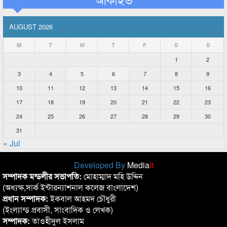
AUGUST 2026
M
T
W
T
F
S
S
1
2
3
4
5
6
7
8
9
10
11
12
13
14
15
16
17
18
19
20
21
22
23
24
25
26
27
28
29
30
31
« Jul
Developed By
Media
it
সম্পাদক মন্ডলীর সভাপতি:
মোহাম্মাদ মহি উদ্দিন
(অধ্যক্ষ,সার্ক ইন্টারন্যাশনাল কলেজ বাংলাদেশ)
প্রধান সম্পাদক:
ইকবাল আহমদ চৌধুরী
(ইংল্যান্ড প্রবাসী, সাংবাদিক ও লেখক)
সম্পাদক:
তাওহীদুল ইসলাম