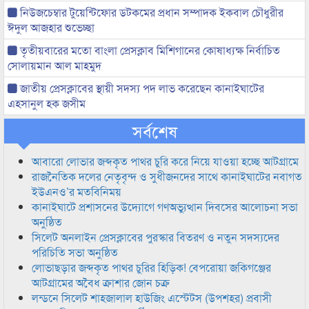
নিউজচেম্বার টুয়েন্টিফোর ডটকমের প্রধান সম্পাদক ইকবাল চৌধুরীর
ঈদুল আজহার শুভেচ্ছা
তৃতীয়বারের মতো বাংলা প্রেসক্লাব মিশিগানের কোষাধ্যক্ষ নির্বাচিত
সোলায়মান আল মাহমুদ
জাতীয় প্রেসক্লাবের স্থায়ী সদস্য পদ লাভ করেছেন কানাইঘাটের
এহসানুল হক জসীম
সর্বশেষ
আবারো লোভার জব্দকৃত পাথর চুরি করে নিয়ে যাওয়া হচ্ছে আটগ্রামে
রাজনৈতিক দলের নেতৃবৃন্দ ও সুধীজনদের সাথে কানাইঘাটের নবাগত
ইউএনও’র মতবিনিময়
কানাইঘাটে প্রশাসনের উদ্যোগে গণঅভ্যুত্থান দিবসের আলোচনা সভা
অনুষ্ঠিত
সিলেট অনলাইন প্রেসক্লাবের পুরস্কার বিতরণ ও নতুন সদস্যদের
পরিচিতি সভা অনুষ্ঠিত
লোভাছড়ার জব্দকৃত পাথর চুরির হিড়িক! বেপরোয়া জকিগঞ্জের
আটগ্রামের অবৈধ ক্রাশার জোন চক্র
লন্ডনে সিলেট শাহজালাল হাউজিং এস্টেটস (উপশহর) প্রবাসী