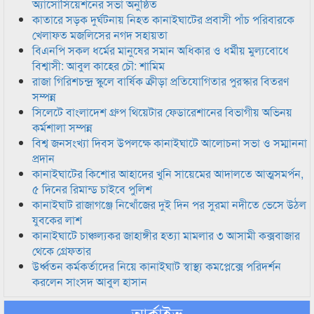
অ্যাসোসিয়েশনের সভা অনুষ্ঠিত
কাতারে সড়ক দুর্ঘটনায় নিহত কানাইঘাটের প্রবাসী পাঁচ পরিবারকে
খেলাফত মজলিসের নগদ সহায়তা
বিএনপি সকল ধর্মের মানুষের সমান অধিকার ও ধর্মীয় মুল্যবোধে
বিশ্বাসী: আবুল কাহের চৌ: শামিম
রাজা গিরিশচন্দ্র স্কুলে বার্ষিক ক্রীড়া প্রতিযোগিতার পুরস্কার বিতরণ
সম্পন্ন
সিলেটে বাংলাদেশ গ্রুপ থিয়েটার ফেডারেশানের বিভাগীয় অভিনয়
কর্মশালা সম্পন্ন
বিশ্ব জনসংখ্যা দিবস উপলক্ষে কানাইঘাটে আলোচনা সভা ও সম্মাননা
প্রদান
কানাইঘাটের কিশোর আহাদের খুনি সায়েমের আদালতে আত্মসমর্পন,
৫ দিনের রিমান্ড চাইবে পুলিশ
কানাইঘাট রাজাগঞ্জে নিখোঁজের দুই দিন পর সুরমা নদীতে ভেসে উঠল
যুবকের লাশ
কানাইঘাটে চাঞ্চল্যকর জাহাঙ্গীর হত্যা মামলার ৩ আসামী কক্সবাজার
থেকে গ্রেফতার
উর্ধ্বতন কর্মকর্তাদের নিয়ে কানাইঘাট স্বাস্থ্য কমপ্লেক্সে পরিদর্শন
করলেন সাংসদ আবুল হাসান
আর্কাইভ