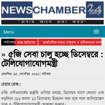
Menu
সর্বশেষ
ে যাওয়া হচ্ছে আটগ্রামে
রাজনৈতিক দলের নেতৃবৃন্দ ও সুধীজনদের সাথে ক
যোগিতার পুরস্কার বিতরণ সম্পন্ন
সিলেটে বাংলাদেশ গ্রুপ থিয়েটার ফেডারেশানের বিভ
» ৫জি সেবা চালু হচ্ছে ডিসেম্বরে :
টেলিযোগাযোগমন্ত্রী
প্রকাশিত: ২৫. সেপ্টেম্বর. ২০২১ | শনিবার
চেম্বার ডেস্ক::
৫জি নেটওয়ার্কের প্রস্তুতি এগিয়ে চলছে, ডিসেম্বর মাসে কোনো এক
বড়দিনে (১৬ অথবা ১২ ডিসেম্বর) উদ্বোধন করা হবে বলে জানিয়েছেন
ডাক ও টেলিযোগাযোগমন্ত্রী মোস্তাফা জব্বার।