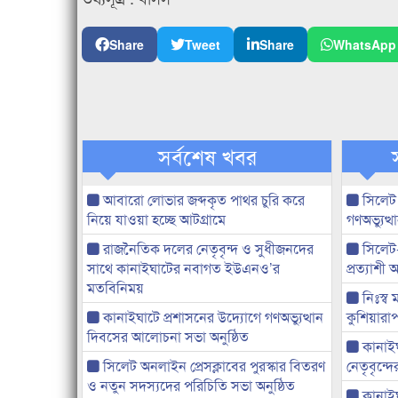
Share
Tweet
Share
WhatsApp
সর্বশেষ খবর
আবারো লোভার জব্দকৃত পাথর চুরি করে
সিলেট
নিয়ে যাওয়া হচ্ছে আটগ্রামে
গণঅভ্যুত
রাজনৈতিক দলের নেতৃবৃন্দ ও সুধীজনদের
সিলেট
সাথে কানাইঘাটের নবাগত ইউএনও’র
প্রত্যাশ
মতবিনিময়
নিঃস্ব 
কানাইঘাটে প্রশাসনের উদ্যোগে গণঅভ্যুত্থান
কুশিয়ারাপ
দিবসের আলোচনা সভা অনুষ্ঠিত
কানাইঘা
সিলেট অনলাইন প্রেসক্লাবের পুরস্কার বিতরণ
নেতৃবৃন্দ
ও নতুন সদস্যদের পরিচিতি সভা অনুষ্ঠিত
কানাই