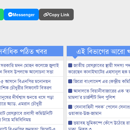
Messenger
Copy Link
সর্বাধিক পঠিত খবর
এই বিভাগের আরো 
 সরকারি মদন মোহন কলেজে জুলাই
জাতীয় প্রেসক্লাবের স্থায়ী সদস্য প
্থান দিবস উপলক্ষে আলোচনা সভা
করেছেন কানাইঘাটের এহসানুল হক 
-৫ আসনে বিএনপির মনোনয়ন
জিরো বাংলাদেশ এর কেন্দ্রীয় কমি
ী আশিক চৌধুরীর লিফলেট বিতরণ
আদালতে বিয়ানীবাজারের এক ‘হত্য
মানুষের দীর্ঘশ্বাস শুনতে ধসে পড়া
মামলা’র চার্জশীট দিল পুলিশ
ারে অ্যাড. এমরান চৌধুরী
‘সেনাবাহিনী পদক’ পেলেন সেনাপ্
ট প্রেসক্লাবে প্রবাসী কমিউনিটি
ওয়াকার-উজ-জামান
ের নিয়ে মতিবিনিময়
ভয়াবহ ভূমিকম্পে কেঁপে উঠেছে র
ঘাটে বিএনপির জনসভা: সিলেট-৫
ঢাকা, নিহত ৩