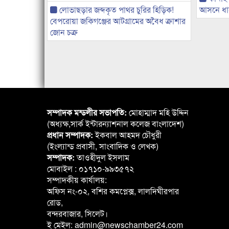
লোভাছড়ার জব্দকৃত পাথর চুরির হিড়িক!
আসনে ধানে
বেপরোয়া জকিগঞ্জের আটগ্রামের অবৈধ ক্রাশার
জোন চক্র
সম্পাদক মন্ডলীর সভাপতি:
মোহাম্মাদ মহি উদ্দিন
(অধ্যক্ষ,সার্ক ইন্টারন্যাশনাল কলেজ বাংলাদেশ)
প্রধান সম্পাদক:
ইকবাল আহমদ চৌধুরী
(ইংল্যান্ড প্রবাসী, সাংবাদিক ও লেখক)
সম্পাদক:
তাওহীদুল ইসলাম
মোবাইল : ০১৭১০-৯৯৩৫৭২
সম্পাদকীয় কার্যালয়:
অফিস নং-০২, বশির কমপ্লেক্স, লালদিঘীরপার
রোড,
বন্দরবাজার, সিলেট।
ই মেইল: admin@newschamber24.com