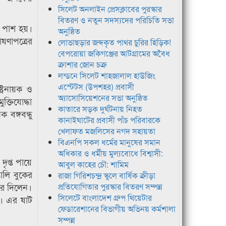
সিলেট অনলাইন প্রেসক্লাবের পুরস্কার
বিতরণ ও নতুন সদস্যদের পরিচিতি সভা
ি পাশ হয়।
অনুষ্ঠিত
োষণাপত্রের
লোভাছড়ার জব্দকৃত পাথর চুরির হিড়িক!
বেপরোয়া জকিগঞ্জের আটগ্রামের অবৈধ
ক্রাশার জোন চক্র
লন্ডনে সিলেট শাহজালাল হাউজিং
এস্টেটস (উপশহর) প্রবাসী
ট্রনায়ক ও
অ্যাসোসিয়েশনের সভা অনুষ্ঠিত
্তিযোদ্ধা
কাতারে সড়ক দুর্ঘটনায় নিহত
বঙ্গবন্ধু
কানাইঘাটের প্রবাসী পাঁচ পরিবারকে
খেলাফত মজলিসের নগদ সহায়তা
বিএনপি সকল ধর্মের মানুষের সমান
অধিকার ও ধর্মীয় মুল্যবোধে বিশ্বাসী:
ৃপ্ত পায়ে
আবুল কাহের চৌ: শামিম
ঙালি বুকের
রাজা গিরিশচন্দ্র স্কুলে বার্ষিক ক্রীড়া
রে দিলেন।
প্রতিযোগিতার পুরস্কার বিতরণ সম্পন্ন
সিলেটে বাংলাদেশ গ্রুপ থিয়েটার
ন। এর ষাট
ফেডারেশানের বিভাগীয় অভিনয় কর্মশালা
সম্পন্ন