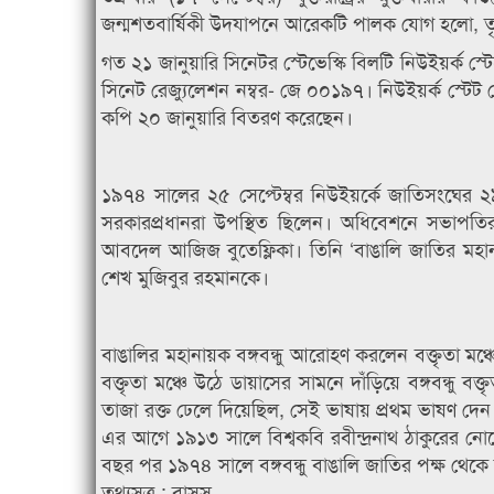
জন্মশতবার্ষিকী উদযাপনে আরেকটি পালক যোগ হলো, তৃ
গত ২১ জানুয়ারি সিনেটর স্টেভেস্কি বিলটি নিউইয়র্ক স
সিনেট রেজ্যুলেশন নম্বর- জে ০০১৯৭। নিউইয়র্ক স্টেট সে
কপি ২০ জানুয়ারি বিতরণ করেছেন।
১৯৭৪ সালের ২৫ সেপ্টেম্বর নিউইয়র্কে জাতিসংঘের 
সরকারপ্রধানরা উপস্থিত ছিলেন। অধিবেশনে সভাপতির আসন
আবদেল আজিজ বুতেফ্লিকা। তিনি ‘বাঙালি জাতির মহান ন
শেখ মুজিবুর রহমানকে।
বাঙালির মহানায়ক বঙ্গবন্ধু আরোহণ করলেন বক্তৃতা মঞ
বক্তৃতা মঞ্চে উঠে ডায়াসের সামনে দাঁড়িয়ে বঙ্গবন্ধু 
তাজা রক্ত ঢেলে দিয়েছিল, সেই ভাষায় প্রথম ভাষণ দেন 
এর আগে ১৯১৩ সালে বিশ্বকবি রবীন্দ্রনাথ ঠাকুরের নো
বছর পর ১৯৭৪ সালে বঙ্গবন্ধু বাঙালি জাতির পক্ষ থেকে 
তথ্যসূত্র : বাসস