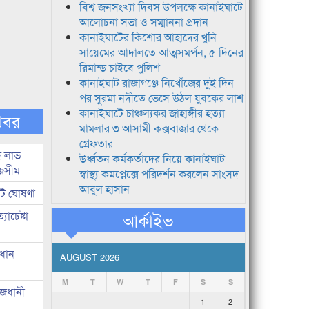
বিশ্ব জনসংখ্যা দিবস উপলক্ষে কানাইঘাটে
আলোচনা সভা ও সম্মাননা প্রদান
কানাইঘাটের কিশোর আহাদের খুনি
সায়েমের আদালতে আত্মসমর্পন, ৫ দিনের
রিমান্ড চাইবে পুলিশ
কানাইঘাট রাজাগঞ্জে নিখোঁজের দুই দিন
পর সুরমা নদীতে ভেসে উঠল যুবকের লাশ
কানাইঘাটে চাঞ্চল্যকর জাহাঙ্গীর হত্যা
খবর
মামলার ৩ আসামী কক্সবাজার থেকে
গ্রেফতার
দ লাভ
উর্ধ্বতন কর্মকর্তাদের নিয়ে কানাইঘাট
জসীম
স্বাস্থ্য কমপ্লেক্সে পরিদর্শন করলেন সাংসদ
আবুল হাসান
টি ঘোষণা
াচেষ্টা
আর্কাইভ
রধান
AUGUST 2026
M
T
W
T
F
S
S
াজধানী
1
2