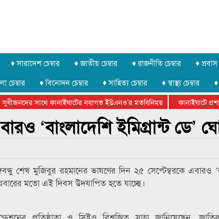
♦ সারাদেশ চেম্বার
♦ জাতীয় চেম্বার
♦ রাজনীতি চেম্বার
♦ প্রবাস 
লা চেম্বার
♦ বিনোদন চেম্বার
♦ সাহিত্য চেম্বার
♦ স্বাস্থ্য চেম্বার
♦
সুধীজনদের সাথে কানাইঘাটের নবাগত ইউএনও’র মতবিনিময়
কানাইঘাটে প্রশাসন
টার ফেডারেশানের বিভাগীয় অভিনয় কর্মশালা সম্পন্ন
এবারও ‘বাংলাদেশি ইমিগ্রান্ট ডে’ ঘ
বন্ধু শেখ মুজিবুর রহমানের ভাষণের দিন ২৫ সেপ্টেম্বরকে এবারও ‘
ৃতীয়বারের মতো এই দিবস উদযাপিত হতে যাচ্ছে।
ার ফাউন্ডেশনের প্রতিষ্ঠাতা ও সিইও বিশ্বজিত সাহা জানিয়েছেন, জা