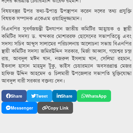
দলের ভারপ্রাপ্ত চেয়ারম্যান তারেক রহমান।
বিষয়বস্তুর উপর তথ্য-উপাত্ত উপস্থাপন করেন দলের তথ্য প্রযুক্তি
বিষয়ক সম্পাদক একেএম ওয়াহিদুজ্জামান।
বিএনপির সুবর্ণজয়ন্তী উদযাপন জাতীয় কমিটির আহ্বায়ক ও স্থায়ী
কমিটির সদস্য ড. খন্দকার মোশাররফ হোসেনের সভাপতিত্বে এবং
সদস্য সচিব আব্দুস সালামের পরিচালনায় আলোচনা সভায় বিএনপির
স্থায়ী কমিটির সদস্য জমিরউদ্দিন সরকার, মির্জা আব্বাস, গয়েশ্বর চন্দ্র
রায়, আবদুল মঈন খান, নজরুল ইসলাম খান, সেলিমা রহমান,
ইকবাল হাসান মাহমুদ টুকু, ভাইস চেয়ারম্যান অবসরপ্রাপ্ত মেজর
হাফিজ উদ্দিন আহমেদ ও চিলমারী উপজেলার সভাপতি মুক্তিযোদ্ধা
আবদুল বারী সরকার বক্তব্য দেন।
Share
Tweet
Share
WhatsApp
Messenger
Copy Link