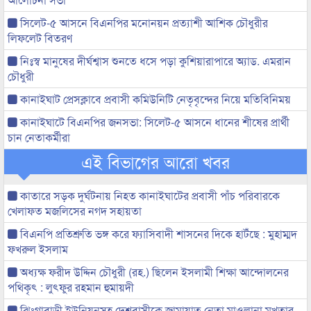
সিলেট-৫ আসনে বিএনপির মনোনয়ন প্রত্যাশী আশিক চৌধুরীর
লিফলেট বিতরণ
নিঃস্ব মানুষের দীর্ঘশ্বাস শুনতে ধসে পড়া কুশিয়ারাপারে অ্যাড. এমরান
চৌধুরী
কানাইঘাট প্রেসক্লাবে প্রবাসী কমিউনিটি নেতৃবৃন্দের নিয়ে মতিবিনিময়
কানাইঘাটে বিএনপির জনসভা: সিলেট-৫ আসনে ধানের শীষের প্রার্থী
চান নেতাকর্মীরা
এই বিভাগের আরো খবর
কাতারে সড়ক দুর্ঘটনায় নিহত কানাইঘাটের প্রবাসী পাঁচ পরিবারকে
খেলাফত মজলিসের নগদ সহায়তা
বিএনপি প্রতিশ্রুতি ভঙ্গ করে ফ্যাসিবাদী শাসনের দিকে হাটঁছে : মুহাম্মদ
ফখরুল ইসলাম
অধ্যক্ষ ফরীদ উদ্দিন চৌধুরী (রহ.) ছিলেন ইসলামী শিক্ষা আন্দোলনের
পথিকৃৎ : লুৎফুর রহমান হুমায়দী
ঝিংগাবাড়ী ইউনিয়নসহ দেশবাসীকে জামায়াত নেতা মাওলানা মুখতার