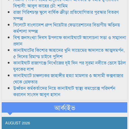
বিশ্বাসী: আবুল কাহের চৌ: শামিম
রাজা গিরিশচন্দ্র স্কুলে বার্ষিক ক্রীড়া প্রতিযোগিতার পুরস্কার বিতরণ
সম্পন্ন
সিলেটে বাংলাদেশ গ্রুপ থিয়েটার ফেডারেশানের বিভাগীয় অভিনয়
কর্মশালা সম্পন্ন
বিশ্ব জনসংখ্যা দিবস উপলক্ষে কানাইঘাটে আলোচনা সভা ও সম্মাননা
প্রদান
কানাইঘাটের কিশোর আহাদের খুনি সায়েমের আদালতে আত্মসমর্পন,
৫ দিনের রিমান্ড চাইবে পুলিশ
কানাইঘাট রাজাগঞ্জে নিখোঁজের দুই দিন পর সুরমা নদীতে ভেসে উঠল
যুবকের লাশ
কানাইঘাটে চাঞ্চল্যকর জাহাঙ্গীর হত্যা মামলার ৩ আসামী কক্সবাজার
থেকে গ্রেফতার
উর্ধ্বতন কর্মকর্তাদের নিয়ে কানাইঘাট স্বাস্থ্য কমপ্লেক্সে পরিদর্শন
করলেন সাংসদ আবুল হাসান
আর্কাইভ
AUGUST 2026