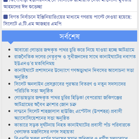
আহমদের ঈদ শুভেচ্ছা
বিগত নির্বাচনে ইঞ্জিনিয়ারিংয়ের মাধ্যমে গণরায় পাল্টে দেওয়া হয়েছে:
সিলেটে এ.টি.এম আজহার এমপি
সর্বশেষ
আবারো লোভার জব্দকৃত পাথর চুরি করে নিয়ে যাওয়া হচ্ছে আটগ্রামে
রাজনৈতিক দলের নেতৃবৃন্দ ও সুধীজনদের সাথে কানাইঘাটের নবাগত
ইউএনও’র মতবিনিময়
কানাইঘাটে প্রশাসনের উদ্যোগে গণঅভ্যুত্থান দিবসের আলোচনা সভা
অনুষ্ঠিত
সিলেট অনলাইন প্রেসক্লাবের পুরস্কার বিতরণ ও নতুন সদস্যদের
পরিচিতি সভা অনুষ্ঠিত
লোভাছড়ার জব্দকৃত পাথর চুরির হিড়িক! বেপরোয়া জকিগঞ্জের
আটগ্রামের অবৈধ ক্রাশার জোন চক্র
লন্ডনে সিলেট শাহজালাল হাউজিং এস্টেটস (উপশহর) প্রবাসী
অ্যাসোসিয়েশনের সভা অনুষ্ঠিত
কাতারে সড়ক দুর্ঘটনায় নিহত কানাইঘাটের প্রবাসী পাঁচ পরিবারকে
খেলাফত মজলিসের নগদ সহায়তা
বিএনপি সকল ধর্মের মানুষের সমান অধিকার ও ধর্মীয় মুল্যবোধে