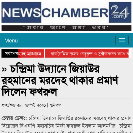
Menu
সর্বশেষ
যাওয়া হচ্ছে আটগ্রামে
রাজনৈতিক দলের নেতৃবৃন্দ ও সুধীজনদের সাথে কান
িতার পুরস্কার বিতরণ সম্পন্ন
সিলেটে বাংলাদেশ গ্রুপ থিয়েটার ফেডারেশানের বিভাগী
» চন্দ্রিমা উদ্যানে জিয়াউর
রহমানের মরদেহ থাকার প্রমাণ
দিলেন ফখরুল
প্রকাশিত: ২৮. আগস্ট. ২০২১ | শনিবার
চন্দ্রিমা উদ্যানে জিয়াউর রহমানের মরদেহ থাকার প্রমাণ
চেম্বার ডেস্ক::
দিয়েছেন বিএনপি মহাসচিব মির্জা ফখরুল ইসলাম আলমগীর। চন্দ্রিমা
উদ্যানে জিয়াউর রহমান লাশ নেই- প্রধানমন্ত্রী শেখ হাসিনাসহ মন্ত্রীদের