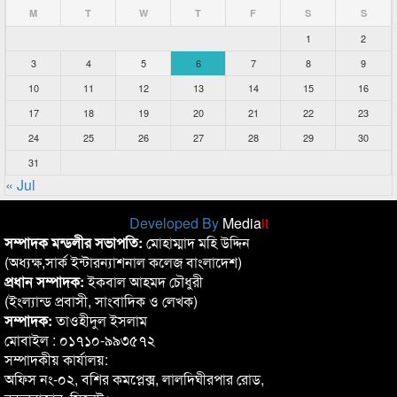
M
T
W
T
F
S
S
1
2
3
4
5
6
7
8
9
10
11
12
13
14
15
16
17
18
19
20
21
22
23
24
25
26
27
28
29
30
31
« Jul
Developed By
Media
it
সম্পাদক মন্ডলীর সভাপতি:
মোহাম্মাদ মহি উদ্দিন
(অধ্যক্ষ,সার্ক ইন্টারন্যাশনাল কলেজ বাংলাদেশ)
প্রধান সম্পাদক:
ইকবাল আহমদ চৌধুরী
(ইংল্যান্ড প্রবাসী, সাংবাদিক ও লেখক)
সম্পাদক:
তাওহীদুল ইসলাম
মোবাইল : ০১৭১০-৯৯৩৫৭২
সম্পাদকীয় কার্যালয়:
অফিস নং-০২, বশির কমপ্লেক্স, লালদিঘীরপার রোড,