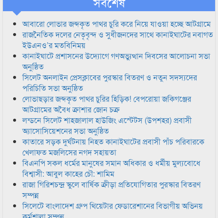
সর্বশেষ
আবারো লোভার জব্দকৃত পাথর চুরি করে নিয়ে যাওয়া হচ্ছে আটগ্রামে
রাজনৈতিক দলের নেতৃবৃন্দ ও সুধীজনদের সাথে কানাইঘাটের নবাগত
ইউএনও’র মতবিনিময়
কানাইঘাটে প্রশাসনের উদ্যোগে গণঅভ্যুত্থান দিবসের আলোচনা সভা
অনুষ্ঠিত
সিলেট অনলাইন প্রেসক্লাবের পুরস্কার বিতরণ ও নতুন সদস্যদের
পরিচিতি সভা অনুষ্ঠিত
লোভাছড়ার জব্দকৃত পাথর চুরির হিড়িক! বেপরোয়া জকিগঞ্জের
আটগ্রামের অবৈধ ক্রাশার জোন চক্র
লন্ডনে সিলেট শাহজালাল হাউজিং এস্টেটস (উপশহর) প্রবাসী
অ্যাসোসিয়েশনের সভা অনুষ্ঠিত
কাতারে সড়ক দুর্ঘটনায় নিহত কানাইঘাটের প্রবাসী পাঁচ পরিবারকে
খেলাফত মজলিসের নগদ সহায়তা
বিএনপি সকল ধর্মের মানুষের সমান অধিকার ও ধর্মীয় মুল্যবোধে
বিশ্বাসী: আবুল কাহের চৌ: শামিম
রাজা গিরিশচন্দ্র স্কুলে বার্ষিক ক্রীড়া প্রতিযোগিতার পুরস্কার বিতরণ
সম্পন্ন
সিলেটে বাংলাদেশ গ্রুপ থিয়েটার ফেডারেশানের বিভাগীয় অভিনয়
কর্মশালা সম্পন্ন