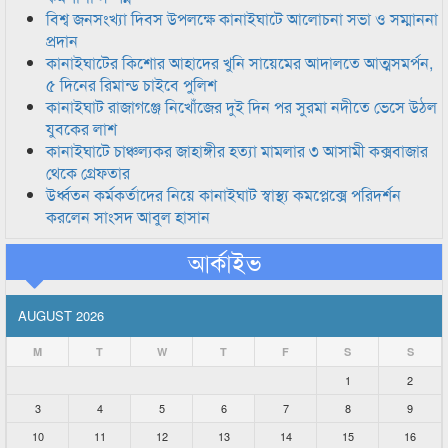
বিশ্ব জনসংখ্যা দিবস উপলক্ষে কানাইঘাটে আলোচনা সভা ও সম্মাননা
প্রদান
কানাইঘাটের কিশোর আহাদের খুনি সায়েমের আদালতে আত্মসমর্পন,
৫ দিনের রিমান্ড চাইবে পুলিশ
কানাইঘাট রাজাগঞ্জে নিখোঁজের দুই দিন পর সুরমা নদীতে ভেসে উঠল
যুবকের লাশ
কানাইঘাটে চাঞ্চল্যকর জাহাঙ্গীর হত্যা মামলার ৩ আসামী কক্সবাজার
থেকে গ্রেফতার
উর্ধ্বতন কর্মকর্তাদের নিয়ে কানাইঘাট স্বাস্থ্য কমপ্লেক্সে পরিদর্শন
করলেন সাংসদ আবুল হাসান
আর্কাইভ
AUGUST 2026
M
T
W
T
F
S
S
1
2
3
4
5
6
7
8
9
10
11
12
13
14
15
16