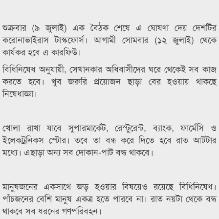
শুক্রবার (৯ জুলাই) এক বৈঠক শেষে এ ঘোষণা দেয় দেশটির
করোনাভাইরাস টাস্কফোর্স। আগামী সোমবার (১২ জুলাই) থেকে
কার্যকর হবে এ কারফিউ।
বিধিনিষেধ অনুযায়ী, সেখানকার অধিবাসীদের ঘরে থেকেই সব কাজ
করতে হবে। খুব জরুরি প্রয়োজন ছাড়া বের হওয়ায় থাকছে
নিষেধাজ্ঞা।
খোলা রাখা যাবে সুপারমার্কেট, রেস্টুরেন্ট, ব্যাংক, ফার্মেসি ও
ইলেকট্রনিকস স্টোর। তবে তা বন্ধ করে দিতে হবে রাত আটটার
মধ্যে। এছাড়া অন্য সব দোকান-পাট বন্ধ থাকবে।
মানুষজনের একসাথে জড় হওয়ার বিষয়েও রয়েছে বিধিনিষেধ।
পাঁচজনের বেশি মানুষ একত্র হতে পারবে না। রাত নয়টা থেকে বন্ধ
থাকবে সব ধরনের গণপরিবহন।