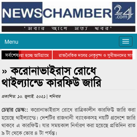
Menu
সর্বশেষ
িয়ে যাওয়া হচ্ছে আটগ্রামে
রাজনৈতিক দলের নেতৃবৃন্দ ও সুধীজনদের সাথে 
তিযোগিতার পুরস্কার বিতরণ সম্পন্ন
সিলেটে বাংলাদেশ গ্রুপ থিয়েটার ফেডারেশানের ব
» করোনাভাইরাস রোধে
থাইল্যান্ডে কারফিউ জারি
প্রকাশিত: ১০. জুলাই. ২০২১ | শনিবার
করোনাভাইরাস রোধে রাত্রিকালীন কারফিউ জারি করা
চেম্বার ডেস্ক::
হয়েছে থাইল্যান্ডে। দেশটির রাজধানী ব্যাংককসহ নয়টি প্রদেশে জারি
থাকবে এ কারফিউ। যার সময়কাল নির্ধারণ করা হয়েছে প্রতিদিন রাত
৯ টা থেকে ভোর ৪ টা পর্যন্ত।