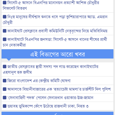
সিলেট-৫ আসনে বিএনপির মনোনয়ন প্রত্যাশী আশিক চৌধুরীর
লিফলেট বিতরণ
নিঃস্ব মানুষের দীর্ঘশ্বাস শুনতে ধসে পড়া কুশিয়ারাপারে অ্যাড. এমরান
চৌধুরী
কানাইঘাট প্রেসক্লাবে প্রবাসী কমিউনিটি নেতৃবৃন্দের নিয়ে মতিবিনিময়
কানাইঘাটে বিএনপির জনসভা: সিলেট-৫ আসনে ধানের শীষের প্রার্থী
চান নেতাকর্মীরা
এই বিভাগের আরো খবর
জাতীয় প্রেসক্লাবের স্থায়ী সদস্য পদ লাভ করেছেন কানাইঘাটের
এহসানুল হক জসীম
জিরো বাংলাদেশ এর কেন্দ্রীয় কমিটি ঘোষণা
আদালতে বিয়ানীবাজারের এক ‘হত্যাচেষ্টা মামলা’র চার্জশীট দিল পুলিশ
‘সেনাবাহিনী পদক’ পেলেন সেনাপ্রধান ওয়াকার-উজ-জামান
ভয়াবহ ভূমিকম্পে কেঁপে উঠেছে রাজধানী ঢাকা, নিহত ৩