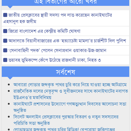
এই বিভাগের আরো খবর
জাতীয় প্রেসক্লাবের স্থায়ী সদস্য পদ লাভ করেছেন কানাইঘাটের
এহসানুল হক জসীম
জিরো বাংলাদেশ এর কেন্দ্রীয় কমিটি ঘোষণা
আদালতে বিয়ানীবাজারের এক ‘হত্যাচেষ্টা মামলা’র চার্জশীট দিল পুলিশ
‘সেনাবাহিনী পদক’ পেলেন সেনাপ্রধান ওয়াকার-উজ-জামান
ভয়াবহ ভূমিকম্পে কেঁপে উঠেছে রাজধানী ঢাকা, নিহত ৩
সর্বশেষ
আবারো লোভার জব্দকৃত পাথর চুরি করে নিয়ে যাওয়া হচ্ছে আটগ্রামে
রাজনৈতিক দলের নেতৃবৃন্দ ও সুধীজনদের সাথে কানাইঘাটের নবাগত
ইউএনও’র মতবিনিময়
কানাইঘাটে প্রশাসনের উদ্যোগে গণঅভ্যুত্থান দিবসের আলোচনা সভা
অনুষ্ঠিত
সিলেট অনলাইন প্রেসক্লাবের পুরস্কার বিতরণ ও নতুন সদস্যদের
পরিচিতি সভা অনুষ্ঠিত
লোভাছড়ার জব্দকৃত পাথর চুরির হিড়িক! বেপরোয়া জকিগঞ্জের