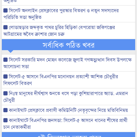
অনুষ্ঠিত
সিলেট অনলাইন প্রেসক্লাবের পুরস্কার বিতরণ ও নতুন সদস্যদের
পরিচিতি সভা অনুষ্ঠিত
লোভাছড়ার জব্দকৃত পাথর চুরির হিড়িক! বেপরোয়া জকিগঞ্জের
আটগ্রামের অবৈধ ক্রাশার জোন চক্র
সর্বাধিক পঠিত খবর
সিলেট সরকারি মদন মোহন কলেজে জুলাই গণঅভ্যুত্থান দিবস উপলক্ষে
আলোচনা সভা
সিলেট-৫ আসনে বিএনপির মনোনয়ন প্রত্যাশী আশিক চৌধুরীর
লিফলেট বিতরণ
নিঃস্ব মানুষের দীর্ঘশ্বাস শুনতে ধসে পড়া কুশিয়ারাপারে অ্যাড. এমরান
চৌধুরী
কানাইঘাট প্রেসক্লাবে প্রবাসী কমিউনিটি নেতৃবৃন্দের নিয়ে মতিবিনিময়
কানাইঘাটে বিএনপির জনসভা: সিলেট-৫ আসনে ধানের শীষের প্রার্থী
চান নেতাকর্মীরা