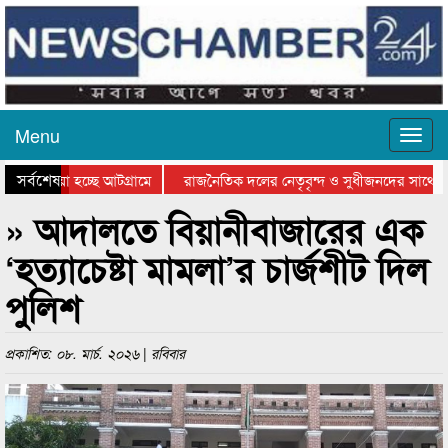
Menu
সর্বশেষ
ে যাওয়া হচ্ছে আটগ্রামে
রাজনৈতিক দলের নেতৃবৃন্দ ও সুধীজনদের সাথে কা
যোগিতার পুরস্কার বিতরণ সম্পন্ন
সিলেটে বাংলাদেশ গ্রুপ থিয়েটার ফেডারেশানের বিভ
» আদালতে বিয়ানীবাজারের এক
‘হত্যাচেষ্টা মামলা’র চার্জশীট দিল
পুলিশ
প্রকাশিত: ০৮. মার্চ. ২০২৬ | রবিবার