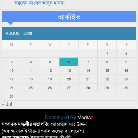
করলেন সাংসদ আবুল হাসান
আর্কাইভ
AUGUST 2026
M
T
W
T
F
S
S
1
2
3
4
5
6
7
8
9
10
11
12
13
14
15
16
17
18
19
20
21
22
23
24
25
26
27
28
29
30
31
« Jul
Developed By
Media
it
সম্পাদক মন্ডলীর সভাপতি:
মোহাম্মাদ মহি উদ্দিন
(অধ্যক্ষ,সার্ক ইন্টারন্যাশনাল কলেজ বাংলাদেশ)
প্রধান সম্পাদক:
ইকবাল আহমদ চৌধুরী