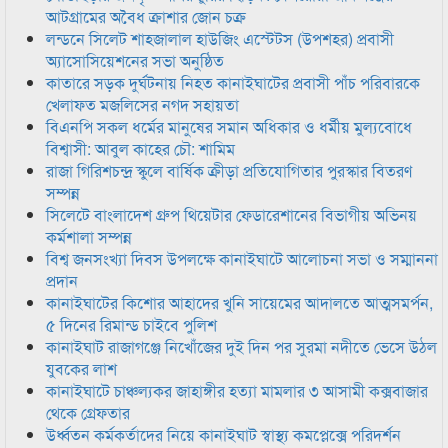
আটগ্রামের অবৈধ ক্রাশার জোন চক্র
লন্ডনে সিলেট শাহজালাল হাউজিং এস্টেটস (উপশহর) প্রবাসী
অ্যাসোসিয়েশনের সভা অনুষ্ঠিত
কাতারে সড়ক দুর্ঘটনায় নিহত কানাইঘাটের প্রবাসী পাঁচ পরিবারকে
খেলাফত মজলিসের নগদ সহায়তা
বিএনপি সকল ধর্মের মানুষের সমান অধিকার ও ধর্মীয় মুল্যবোধে
বিশ্বাসী: আবুল কাহের চৌ: শামিম
রাজা গিরিশচন্দ্র স্কুলে বার্ষিক ক্রীড়া প্রতিযোগিতার পুরস্কার বিতরণ
সম্পন্ন
সিলেটে বাংলাদেশ গ্রুপ থিয়েটার ফেডারেশানের বিভাগীয় অভিনয়
কর্মশালা সম্পন্ন
বিশ্ব জনসংখ্যা দিবস উপলক্ষে কানাইঘাটে আলোচনা সভা ও সম্মাননা
প্রদান
কানাইঘাটের কিশোর আহাদের খুনি সায়েমের আদালতে আত্মসমর্পন,
৫ দিনের রিমান্ড চাইবে পুলিশ
কানাইঘাট রাজাগঞ্জে নিখোঁজের দুই দিন পর সুরমা নদীতে ভেসে উঠল
যুবকের লাশ
কানাইঘাটে চাঞ্চল্যকর জাহাঙ্গীর হত্যা মামলার ৩ আসামী কক্সবাজার
থেকে গ্রেফতার
উর্ধ্বতন কর্মকর্তাদের নিয়ে কানাইঘাট স্বাস্থ্য কমপ্লেক্সে পরিদর্শন