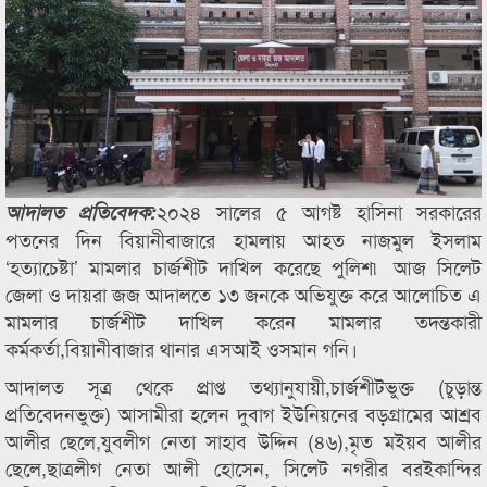
২০২৪ সালের ৫ আগষ্ট হাসিনা সরকারের
আদালত প্রতিবেদক:
পতনের দিন বিয়ানীবাজারে হামলায় আহত নাজমুল ইসলাম
‘হত্যাচেষ্টা’ মামলার চার্জশীট দাখিল করেছে পুলিশ৷ আজ সিলেট
জেলা ও দায়রা জজ আদালতে ১৩ জনকে অভিযুক্ত করে আলোচিত এ
মামলার চার্জশীট দাখিল করেন মামলার তদন্তকারী
কর্মকর্তা,বিয়ানীবাজার থানার এসআই ওসমান গনি।
আদালত সূত্র থেকে প্রাপ্ত তথ্যানুযায়ী,চার্জশীটভুক্ত (চুড়ান্ত
প্রতিবেদনভুক্ত) আসামীরা হলেন দুবাগ ইউনিয়নের বড়গ্রামের আশ্রব
আলীর ছেলে,যুবলীগ নেতা সাহাব উদ্দিন (৪৬),মৃত মইয়ব আলীর
ছেলে,ছাত্রলীগ নেতা আলী হোসেন, সিলেট নগরীর বরইকান্দির