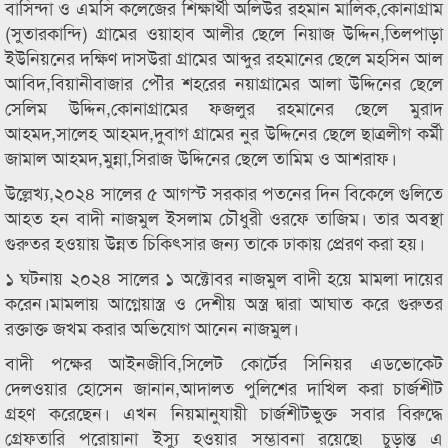
বাসিন্দা ও এমসি কলেজের শিক্ষার্থী অলিউর রহমান মালিক,কোনাগ্রাম
(সুতারকান্দি) গ্রামের ওয়াহাব আলীর ছেলে নিয়াজ উদ্দিন,তিলপাড়া
ইউনিয়নের দক্ষিণ দাসউরা গ্রামের আব্দুর রহমানের ছেলে মহসিন আল
আবিদ,বিয়ানীবাজার পৌর শহরের নয়াগ্রামের আলা উদ্দিনের ছেলে
সেলিম উদ্দিন,কোনাগ্রামের ফজলুর রহমানের ছেলে মুরাদ
আহমদ,সালেহ আহমদ,দুবাগ গ্রামের নুর উদ্দিনের ছেলে ছাত্রলীগ কর্মী
জামাল আহমদ,মুন্না,সিরাজ উদ্দিনের ছেলে তামিম ও আশরাফ।
উল্লেখ্য,২০২৪ সালের ৫ আগস্ট সরকার পতনের দিন বিকেলে গুলিতে
আহত হন বাদী নাজমুল ইসলাম চৌধুরী ওরফে তাজিম। তার অবস্থা
গুরুতর হওয়ায় উন্নত চিকিৎসার জন্য তাকে ঢাকায় প্রেরণ করা হয়।
১ ঘটনায় ২০২৪ সালের ১ অক্টোবর নাজমুল বাদী হয়ে মামলা দায়ের
করেন।মামলায় আগ্নেয়াস্ত্র ও দেশীয় অস্ত্র দ্বারা আঘাত করে গুরুতর
রক্তাক্ত জখম করার অভিযোগ আনেন নাজমুল।
বাদী পক্ষের আইনজীবি,সিলেট কোর্টের সিনিয়র এডভোকেট
দেলওয়ার হোসেন জানান,আদালত পুলিশের দাখিল করা চার্জশীট
গ্রহণ করেছেন। এখন নিয়মানুযায়ী চার্জশীটভুক্ত সবার বিরুদ্ধে
গ্রেফতারি পরোয়ানা ইস্যু হওয়ার সম্ভাবনা রয়েছে৷ চুড়ান্ত এ