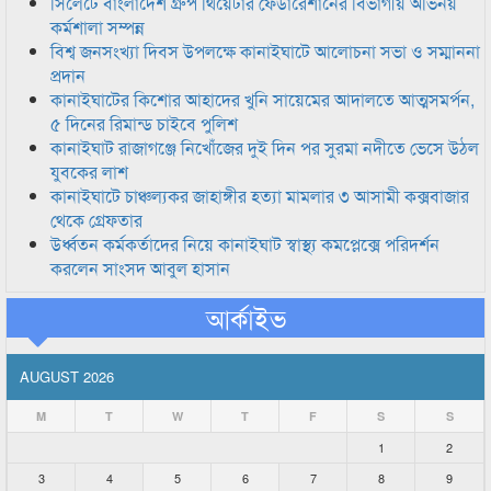
সিলেটে বাংলাদেশ গ্রুপ থিয়েটার ফেডারেশানের বিভাগীয় অভিনয়
কর্মশালা সম্পন্ন
বিশ্ব জনসংখ্যা দিবস উপলক্ষে কানাইঘাটে আলোচনা সভা ও সম্মাননা
প্রদান
কানাইঘাটের কিশোর আহাদের খুনি সায়েমের আদালতে আত্মসমর্পন,
৫ দিনের রিমান্ড চাইবে পুলিশ
কানাইঘাট রাজাগঞ্জে নিখোঁজের দুই দিন পর সুরমা নদীতে ভেসে উঠল
যুবকের লাশ
কানাইঘাটে চাঞ্চল্যকর জাহাঙ্গীর হত্যা মামলার ৩ আসামী কক্সবাজার
থেকে গ্রেফতার
উর্ধ্বতন কর্মকর্তাদের নিয়ে কানাইঘাট স্বাস্থ্য কমপ্লেক্সে পরিদর্শন
করলেন সাংসদ আবুল হাসান
আর্কাইভ
AUGUST 2026
M
T
W
T
F
S
S
1
2
3
4
5
6
7
8
9