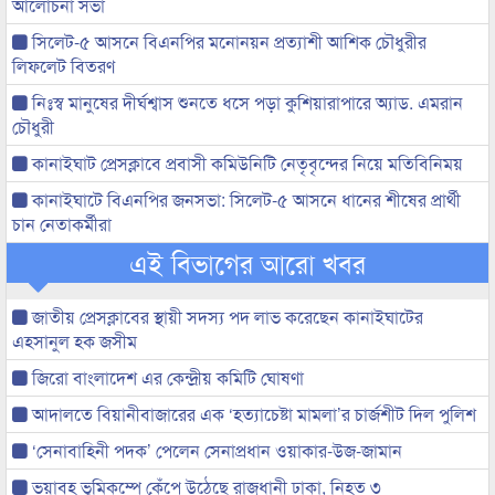
আলোচনা সভা
সিলেট-৫ আসনে বিএনপির মনোনয়ন প্রত্যাশী আশিক চৌধুরীর
লিফলেট বিতরণ
নিঃস্ব মানুষের দীর্ঘশ্বাস শুনতে ধসে পড়া কুশিয়ারাপারে অ্যাড. এমরান
চৌধুরী
কানাইঘাট প্রেসক্লাবে প্রবাসী কমিউনিটি নেতৃবৃন্দের নিয়ে মতিবিনিময়
কানাইঘাটে বিএনপির জনসভা: সিলেট-৫ আসনে ধানের শীষের প্রার্থী
চান নেতাকর্মীরা
এই বিভাগের আরো খবর
জাতীয় প্রেসক্লাবের স্থায়ী সদস্য পদ লাভ করেছেন কানাইঘাটের
এহসানুল হক জসীম
জিরো বাংলাদেশ এর কেন্দ্রীয় কমিটি ঘোষণা
আদালতে বিয়ানীবাজারের এক ‘হত্যাচেষ্টা মামলা’র চার্জশীট দিল পুলিশ
‘সেনাবাহিনী পদক’ পেলেন সেনাপ্রধান ওয়াকার-উজ-জামান
ভয়াবহ ভূমিকম্পে কেঁপে উঠেছে রাজধানী ঢাকা, নিহত ৩