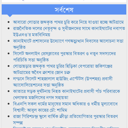
সর্বশেষ
আবারো লোভার জব্দকৃত পাথর চুরি করে নিয়ে যাওয়া হচ্ছে আটগ্রামে
রাজনৈতিক দলের নেতৃবৃন্দ ও সুধীজনদের সাথে কানাইঘাটের নবাগত
ইউএনও’র মতবিনিময়
কানাইঘাটে প্রশাসনের উদ্যোগে গণঅভ্যুত্থান দিবসের আলোচনা সভা
অনুষ্ঠিত
সিলেট অনলাইন প্রেসক্লাবের পুরস্কার বিতরণ ও নতুন সদস্যদের
পরিচিতি সভা অনুষ্ঠিত
লোভাছড়ার জব্দকৃত পাথর চুরির হিড়িক! বেপরোয়া জকিগঞ্জের
আটগ্রামের অবৈধ ক্রাশার জোন চক্র
লন্ডনে সিলেট শাহজালাল হাউজিং এস্টেটস (উপশহর) প্রবাসী
অ্যাসোসিয়েশনের সভা অনুষ্ঠিত
কাতারে সড়ক দুর্ঘটনায় নিহত কানাইঘাটের প্রবাসী পাঁচ পরিবারকে
খেলাফত মজলিসের নগদ সহায়তা
বিএনপি সকল ধর্মের মানুষের সমান অধিকার ও ধর্মীয় মুল্যবোধে
বিশ্বাসী: আবুল কাহের চৌ: শামিম
রাজা গিরিশচন্দ্র স্কুলে বার্ষিক ক্রীড়া প্রতিযোগিতার পুরস্কার বিতরণ
সম্পন্ন